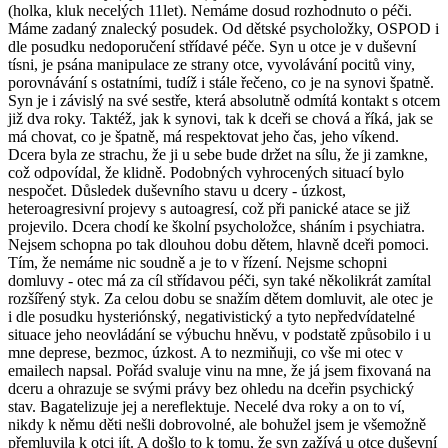
(holka, kluk necelých 11let). Nemáme dosud rozhodnuto o péči.
Máme zadaný znalecký posudek. Od dětské psycholožky, OSPOD i
dle posudku nedoporučení střídavé péče. Syn u otce je v duševní
tísni, je psána manipulace ze strany otce, vyvolávání pocitů viny,
porovnávání s ostatními, tudíž i stále řečeno, co je na synovi špatně.
Syn je i závislý na své sestře, která absolutně odmítá kontakt s otcem
již dva roky. Taktéž, jak k synovi, tak k dceři se chová a říká, jak se
má chovat, co je špatně, má respektovat jeho čas, jeho víkend.
Dcera byla ze strachu, že ji u sebe bude držet na sílu, že ji zamkne,
což odpovídal, že klidně. Podobných vyhrocených situací bylo
nespočet. Důsledek duševního stavu u dcery - úzkost,
heteroagresivní projevy s autoagresí, což při panické atace se již
projevilo. Dcera chodí ke školní psycholožce, sháním i psychiatra.
Nejsem schopna po tak dlouhou dobu dětem, hlavně dceři pomoci.
Tím, že nemáme nic soudně a je to v řízení. Nejsme schopni
domluvy - otec má za cíl střídavou péči, syn také několikrát zamítal
rozšířený styk. Za celou dobu se snažím dětem domluvit, ale otec je
i dle posudku hysteriónský, negativistický a tyto nepředvídatelné
situace jeho neovládání se výbuchu hněvu, v podstatě způsobilo i u
mne deprese, bezmoc, úzkost. A to nezmiňuji, co vše mi otec v
emailech napsal. Pořád svaluje vinu na mne, že já jsem fixovaná na
dceru a ohrazuje se svými právy bez ohledu na dceřin psychický
stav. Bagatelizuje jej a nereflektuje. Necelé dva roky a on to ví,
nikdy k němu děti nešli dobrovolné, ale bohužel jsem je všemožně
přemluvila k otci jít. A došlo to k tomu, že syn zažívá u otce duševní