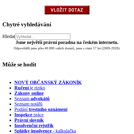
Chytré vyhledávání
Hledat
Jsme největší právní poradna na českém internetu.
Odpověděli jsme přes 40.000 vašich dotazů, jsme s vámi 17 let (2009-2026).
Může se hodit
NOVÝ OBČANSKÝ ZÁKONÍK
Ručení
je riziko
Zákony online
Seznam
advokátů
Seznam notářů
Podání
trestního oznámení
Inspekce
práce
Právní slovník
Insolvenční
rejstřík
Splátky insolvence
- kalkulačka