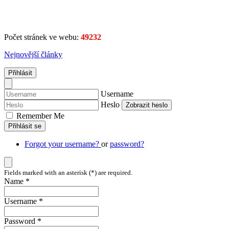
Počet stránek ve webu:
49232
Nejnovější články
Přihlásit
Username
Heslo
Zobrazit heslo
Remember Me
Přihlásit se
Forgot your username?
or
password?
Fields marked with an asterisk (*) are required.
Name *
Username *
Password *