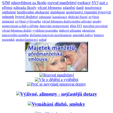
SJM
odpovědnost za škodu
rozvod manželství
exekuce
SVJ
daň z
příjmu
náhrada škody
věcné břemeno
zdanění
daně
insolvence
oddlužení
bezdůvodné obohacení
služebnost
společenství vlastníků bytových
jednotek
bytové družstvo
odstupné
kanalizace
dědické řízení
zvýšení
alimentů
zvýšení výživného
věcné břemeno doživotního užívání
prodej
nemovitosti a daň z příjmu
darování nemovitosti
dům SVJ
stavební povolení
věcné břemeno dožití
vydržení pozemku
daňové přiznání
ukončení
pracovního poměru
dočasná pracovní neschopnost
autorské právo
hranice
pozemků
spoluvlastnictví
zubař