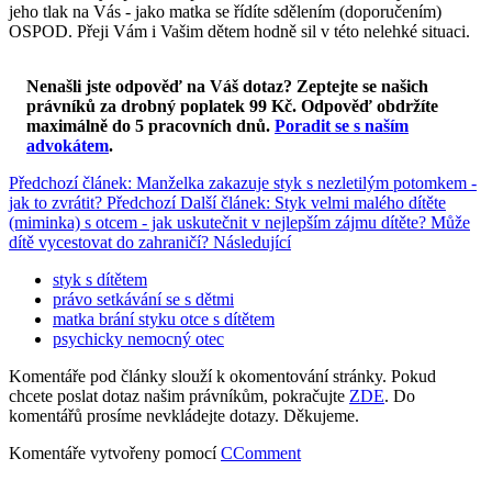
jeho tlak na Vás - jako matka se řídíte sdělením (doporučením)
OSPOD. Přeji Vám i Vašim dětem hodně sil v této nelehké situaci.
Nenašli jste odpověď na Váš dotaz? Zeptejte se našich
právníků za drobný poplatek 99 Kč.
Odpověď obdržíte
maximálně do 5 pracovních dnů
.
Poradit se s naším
advokátem
.
Předchozí článek: Manželka zakazuje styk s nezletilým potomkem -
jak to zvrátit?
Předchozí
Další článek: Styk velmi malého dítěte
(miminka) s otcem - jak uskutečnit v nejlepším zájmu dítěte? Může
dítě vycestovat do zahraničí?
Následující
styk s dítětem
právo setkávání se s dětmi
matka brání styku otce s dítětem
psychicky nemocný otec
Komentáře pod články slouží k okomentování stránky. Pokud
chcete poslat dotaz našim právníkům, pokračujte
ZDE
. Do
komentářů prosíme nevkládejte dotazy. Děkujeme.
Komentáře vytvořeny pomocí
CComment