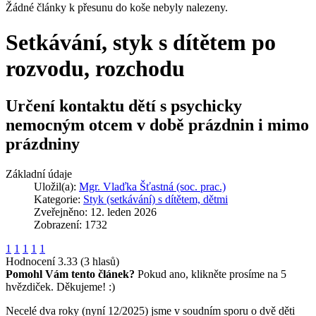
Žádné články k přesunu do koše nebyly nalezeny.
Setkávání, styk s dítětem po
rozvodu, rozchodu
Určení kontaktu dětí s psychicky
nemocným otcem v době prázdnin i mimo
prázdniny
Základní údaje
Uložil(a):
Mgr. Vlaďka Šťastná (soc. prac.)
Kategorie:
Styk (setkávání) s dítětem, dětmi
Zveřejněno: 12. leden 2026
Zobrazení: 1732
1
1
1
1
1
Hodnocení 3.33 (3 hlasů)
Pomohl Vám tento článek?
Pokud ano, klikněte prosíme na 5
hvězdiček. Děkujeme! :)
Necelé dva roky (nyní 12/2025) jsme v soudním sporu o dvě děti