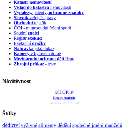
Katastr nemovitostí
Vklad do katastru
nemovitostí
Vynálezy,
patenty
, ochranné známky
Slovník
veřejné správy
Obchodní
rejstřík
ČOI
- mimosoudní řešení sporů
Soudní
znalci
Registr
exekucí
Exekuční
dražby
Nahrávka
jako důkaz
Kamery
v bytovém domě
Mezinárodní ochrana dětí
Brno
Zbrojní průkaz
- testy
Návštěvnost
Detaily statistik
Počítadlo od 13.2.2009
Štítky
dědictví
výživné
alimenty
dědění
společné jmění manželů