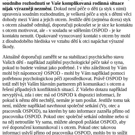
soudního rozhodnutí se Vaše komplikovaná rodinná situace
nijak výrazněji nezmění
. Dokud není péče o děti (a styk s nimi)
upraven/a soudním rozhodnutím, je veškerá péče a styk s dětmi věci
dohody mezi Vámi a jejich otcem. Jestliže děti (zejména dcera) styk
s otcem zásadně odmítají, doporučuji pokoušet se je sice ke kontaktu
s otcem motivovat, ale - v souladu se sdělením OSPOD - je ke
kontaktu nenutit. Opakovaně vynucovaný kontakt s otcem by mohl
z dlouhodobého hlediska ve vztahu dětí k otci napáchat výrazné
škody.
Aktuálně doporučuji zaměřit se na stabilizaci psychického stavu
Vašich dětí - například zajištění psychologické péče také o syna,
pokud to budete vnímat jako potřebné. I v této záležitosti by Vám
mohl být nápomocný OSPOD - mohl by Vám například pomoci
potřebnou psychologickou péči zprostředkovat. Právě OSPOD by
totiž měl být Vaším hlavním partnerem při komunikaci s otcem a
řešení případných konfliktních situací. Z Vašeho dotazu například
nevyplývá, zda i otec má od OSPOD k dispozici informaci, že
pokud k němu děti nechtějí, nemáte je tam posílat. Jestliže tomu tak
není, můžete například navrhnout společné setkání (Vy, otec a
pracovník OSPOD), na kterém by tato informace zazněla přímo od
pracovníka OSPOD. Pokud otec společné setkání odmítne nebo si
na něj netroufáte Vy sama, můžete alespoň požádat OSPOD, aby
své doporučení komunikoval i s otcem. Pokud otec takovou
informaci uslyší přímo od pracovníka OSPOD, mohlo by to snížit