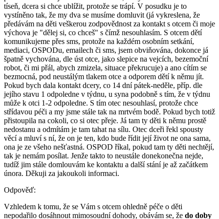
tíseň, dcera si chce ublížit, protože se trápí. V posudku je to
vystíněno tak, že my dva se musíme domluvit (já vykreslena, že
předávám na děti veškerou zodpovědnost za kontakt s otcem či moje
výchova je "dělej si, co chceš" s čímž nesouhlasím. S otcem dětí
komunikujeme přes sms, protože na každém osobním setkání,
mediaci, OSPODu, emailech či sms, jsem obviňována, dokonce já
špatně vychována, dle úst otce, jako slepice na vejcích, bezemoční
robot, či mi přál, abych zmizela, situace překrucuje) a ano cítím se
bezmocná, pod neustálým tlakem otce a odporem dětí k němu jít.
Pokud bych dala kontakt dcery, co 14 dní pátek-neděle, příp. dle
jejího stavu 1 odpoledne v týdnu, u syna podobně s tím, že v týdnu
může k otci 1-2 odpoledne. S tím otec nesouhlasí, protože chce
střídavou péči a my jsme stále tak na mrtvém bodě. Pokud bych totiž
přistoupila na cokoli, co si otec přeje. Já tam ty děti k němu prostě
nedostanu a odmítám je tam tahat na sílu. Otec dceři řekl spousty
věcí a mluví s ní, že on je ten, kdo bude řídit její život ne ona sama,
ona je ze všeho nešťastná. OSPOD říkal, pokud tam ty děti nechtějí,
tak je nemám posílat. Jenže takto to neustále donekonečna nejde,
tudíž jim stále domlouvám ke kontaktu a další stání je až začátkem
února. Děkuji za jakoukoli informaci.
Odpověď:
Vzhledem k tomu, že se Vám s otcem ohledně péče o děti
nepodařilo dosáhnout mimosoudní dohody, obávám se, že
do doby