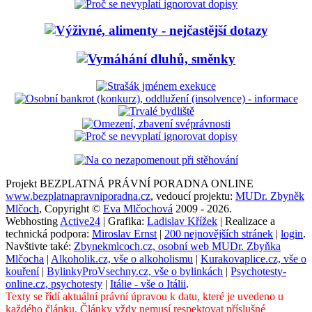
Projekt BEZPLATNÁ PRÁVNÍ PORADNA ONLINE
www.bezplatnapravniporadna.cz
, vedoucí projektu:
MUDr. Zbyněk
Mlčoch
, Copyright ©
Eva Mlčochová
2009 - 2026.
Webhosting
Active24
| Grafika:
Ladislav Křížek
| Realizace a
technická podpora:
Miroslav Ernst
|
200 nejnovějších stránek
|
login
.
Navštivte také:
Zbynekmlcoch.cz, osobní web MUDr. Zbyňka
Mlčocha
|
Alkoholik.cz, vše o alkoholismu
|
Kurakovaplice.cz, vše o
kouření
|
BylinkyProVsechny.cz, vše o bylinkách
|
Psychotesty-
online.cz, psychotesty
|
Itálie - vše o Itálii
.
Texty se řídí aktuální právní úpravou k datu, které je uvedeno u
každého článku. Články vždy nemusí respektovat příslušné