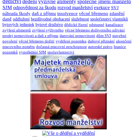
dědictví
dědění
výživné
alimenty
společné jmění manželů
SJM
odpovědnost za škodu
rozvod manželství
exekuce
SVJ
náhrada škody
daň z příjmu
insolvence
věcné břemeno
zdanění
daně
oddlužení
bezdůvodné obohacení
služebnost
společenství vlastníků
bytových jednotek
bytové družstvo
dědické řízení
odstupné
kanalizace
zvýšení alimentů
zvýšení výživného
věcné břemeno doživotního užívání
prodej nemovitosti a daň z příjmu
darování nemovitosti
dům SVJ
stavební
povolení
věcné břemeno dožití
vydržení pozemku
daňové přiznání
ukončení
pracovního poměru
dočasná pracovní neschopnost
autorské právo
hranice
pozemků
vypořádání SJM
spoluvlastnictví