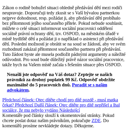
Zákon o rodině bohužel situaci ohledně předávání dětí mezi rodiči
neupravuje. Doporučuji tedy zkusit se s Vaší bývalou partnerkou
nejprve dohodnout, resp. požádat ji, aby předávání dětí probíhalo
bez přítomnosti jejího současného přítele. Pokud nebude souhlasit,
můžete o celé situaci informovat sociální pracovnici oddělení
sociálně právní ochrany dětí, tzv. OSPOD, na městském úřadě v
místě bydliště dětí a požádat ji o například o asistenci při předávání
dětí. Poslední možností je obrátit se na soud se žádostí, aby ve svém
rozhodnutí zakázal přítomnost současného partnera při předávání.
Tuto žádost byste ale musela podložit pádnými argumenty a náležité
odůvodnit. Pro soud bude důležitý právě názor sociální pracovnice,
takže bych na Vašem místě začala s řešením situace přes OSPOD.
Nenašli jste odpověď na Váš dotaz? Zeptejte se našich
právníků za drobný poplatek 99 Kč.
Odpověď obdržíte
maximálně do 5 pracovních dnů
.
Poradit se s naším
advokátem
.
Předchozí článek: Otec dítěte chodí pro dítě pozdě - musí matka
čekat?
Předchozí
Další článek: Otec dítěte pro dítě nepřišel a lhal
sociálce, že mu nebylo vydáno
Následující
Komentáře pod články slouží k okomentování stránky. Pokud
chcete poslat dotaz našim právníkům, pokračujte
ZDE
. Do
komentářů prosíme nevkládejte dotazy. Děkujeme.