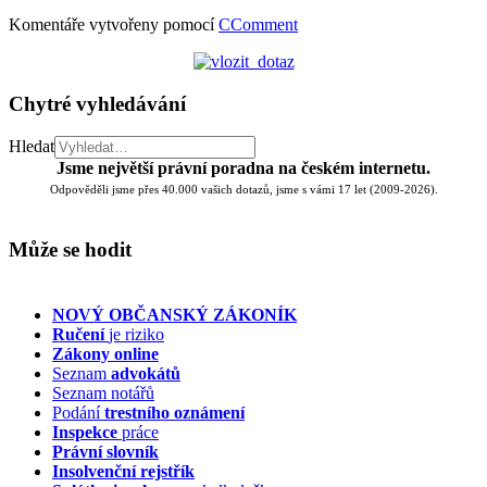
Komentáře vytvořeny pomocí
CComment
Chytré vyhledávání
Hledat
Jsme největší právní poradna na českém internetu.
Odpověděli jsme přes 40.000 vašich dotazů, jsme s vámi 17 let (2009-2026).
Může se hodit
NOVÝ OBČANSKÝ ZÁKONÍK
Ručení
je riziko
Zákony online
Seznam
advokátů
Seznam notářů
Podání
trestního oznámení
Inspekce
práce
Právní slovník
Insolvenční
rejstřík