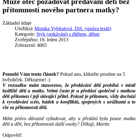
Může otec požadovat předávání dětí bez
přítomností nového partnera matky?
Základní údaje
Uložil(a):
Monika Vybíralová, DiS. (správa textů)
Kategorie:
Styk (setkávání) s dítětem, dětmi
Zveřejněno: 19. leden 2013
Zobrazení: 4065
Pomohl Vám tento článek?
Pokud ano, klikněte prosíme na 5
hvězdiček. Děkujeme! :)
V rozsudku mám stanoveno, že předávání dětí probíhá v místě
bydliště dětí a matky. Velmi často je u předání společně s matkou
dětí přítomen i její stávající přítel. Pokud je přítomen, vždy dochází
k vyvolávání scén, hádek a konfliktů, spojených s urážkami a to
vše za přítomnosti dětí.
Mám právo důrazně vyžadovat, aby u předání byla pouze matka
dětí a děti, bez přítomnosti další osoby? Děkuji, Martin
Odpověď: