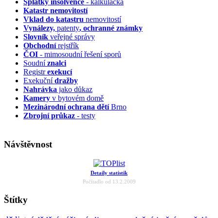
Splátky insolvence
- kalkulačka
Katastr nemovitostí
Vklad do katastru
nemovitostí
Vynálezy,
patenty
, ochranné známky
Slovník
veřejné správy
Obchodní
rejstřík
ČOI
- mimosoudní řešení sporů
Soudní
znalci
Registr
exekucí
Exekuční
dražby
Nahrávka
jako důkaz
Kamery
v bytovém domě
Mezinárodní ochrana dětí
Brno
Zbrojní průkaz
- testy
Návštěvnost
Detaily statistik
Počítadlo od 13.2.2009
Štítky