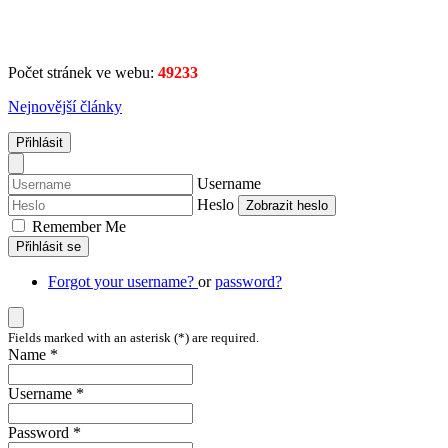
Počet stránek ve webu:
49233
Nejnovější články
Přihlásit
Username
Heslo
Zobrazit heslo
Remember Me
Přihlásit se
Forgot your username?
or
password?
Fields marked with an asterisk (*) are required.
Name *
Username *
Password *