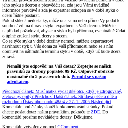
jeho styku s dcerou a přesvědčit se, zda jsou Vámi uváděné
informace pravdivé a zda je expartner schopen se v době styku o
dceru řádně postarat.
Pokud shledá nedostatky, může ona sama nebo přímo Vy podat k
soudu návrh na úpravu styku expartnera s Vaší dcerou. Můžete
například požadovat, abyste u styku byla přítomna, eventuálně žádat
o úplné zrušení styku dcery s otcem.
Co se týče styku v době dceřiny nemoci, můžete expartnerovi
navrhnout styk u Vás doma za Vaší přítomnosti nebo se s ním
domluvit na náhradním termínu styku v době, když už bude dcera
zdravá.
Nenašli jste odpověď na Váš dotaz? Zeptejte se našich
právníků za drobný poplatek 99 Kč.
Odpověď obdržíte
maximálně do 5 pracovních dnů
.
Poradit se s naším
advokátem
.
Předchozí článek: Musí matka vydat dítě otci, když je zdrogovaný,
zfetovaný, opilý?
Předchozí
Další článek: Střídavá péče o dítě a
rozhodnutí Ústavního soudu 48/04 z 27. 1. 2005
Následující
Komentáře pod články slouží k okomentování stránky. Pokud
chcete poslat dotaz našim právníkům, pokračujte
ZDE
. Do
komentářů prosíme nevkládejte dotazy. Děkujeme.
Komentáře vytvořeny pomocí
CComment