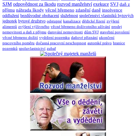
SJM
odpovědnost za škodu
rozvod manželství
exekuce
SVJ
daň z
příjmu
náhrada škody
věcné břemeno
zdanění
daně
insolvence
oddlužení
bezdůvodné obohacení
služebnost
společenství vlastníků bytových
jednotek
bytové družstvo
odstupné
kanalizace
dědické řízení
zvýšení
alimentů
zvýšení výživného
věcné břemeno doživotního užívání
prodej
nemovitosti a daň z příjmu
darování nemovitosti
dům SVJ
stavební povolení
věcné břemeno dožití
vydržení pozemku
daňové přiznání
ukončení
pracovního poměru
dočasná pracovní neschopnost
autorské právo
hranice
pozemků
spoluvlastnictví
zubař