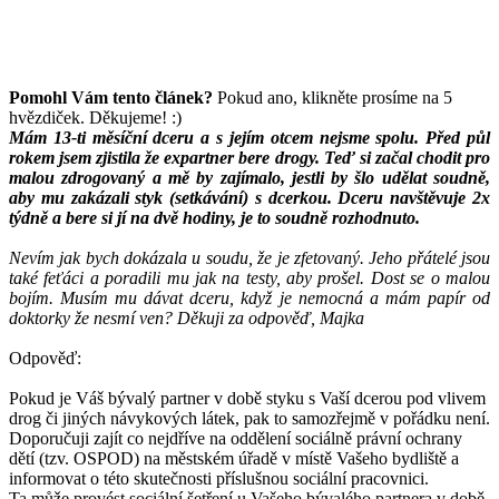
Pomohl Vám tento článek?
Pokud ano, klikněte prosíme na 5
hvězdiček. Děkujeme! :)
Mám 13-ti měsíční dceru a s jejím otcem nejsme spolu. Před půl
rokem jsem zjistila že expartner bere drogy. Teď si začal chodit pro
malou zdrogovaný a mě by zajímalo, jestli by šlo udělat soudně,
aby mu zakázali styk (setkávání) s dcerkou. Dceru navštěvuje 2x
týdně a bere si jí na dvě hodiny, je to soudně rozhodnuto.
Nevím jak bych dokázala u soudu, že je zfetovaný. Jeho přátelé jsou
také feťáci a poradili mu jak na testy, aby prošel. Dost se o malou
bojím. Musím mu dávat dceru, když je nemocná a mám papír od
doktorky že nesmí ven? Děkuji za odpověď, Majka
Odpověď:
Pokud je Váš bývalý partner v době styku s Vaší dcerou pod vlivem
drog či jiných návykových látek, pak to samozřejmě v pořádku není.
Doporučuji zajít co nejdříve na oddělení sociálně právní ochrany
dětí (tzv. OSPOD) na městském úřadě v místě Vašeho bydliště a
informovat o této skutečnosti příslušnou sociální pracovnici.
Ta může provést sociální šetření u Vašeho bývalého partnera v době