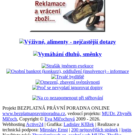
Projekt BEZPLATNÁ PRÁVNÍ PORADNA ONLINE
www.bezplatnapravniporadna.cz
, vedoucí projektu:
MUDr. Zbyněk
Mlčoch
, Copyright ©
Eva Mlčochová
2009 - 2026.
Webhosting
Active24
| Grafika:
Ladislav Křížek
| Realizace a
technická podpora:
Miroslav Ernst
|
200 nejnovějších stránek
|
login
.