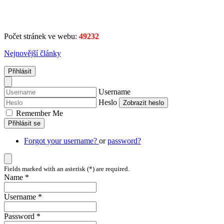
Počet stránek ve webu:
49232
Nejnovější články
Přihlásit
Username
Heslo
Zobrazit heslo
Remember Me
Přihlásit se
Forgot your username?
or
password?
Fields marked with an asterisk (*) are required.
Name *
Username *
Password *