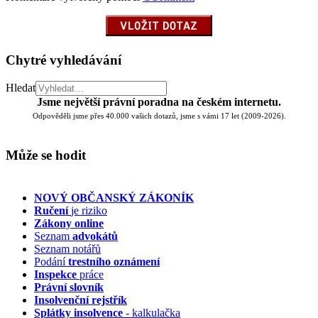
Chytré vyhledávání
Hledat
Jsme největší právní poradna na českém internetu.
Odpověděli jsme přes 40.000 vašich dotazů, jsme s vámi 17 let (2009-2026).
Může se hodit
NOVÝ OBČANSKÝ ZÁKONÍK
Ručení
je riziko
Zákony online
Seznam
advokátů
Seznam notářů
Podání
trestního oznámení
Inspekce
práce
Právní slovník
Insolvenční
rejstřík
Splátky insolvence
- kalkulačka