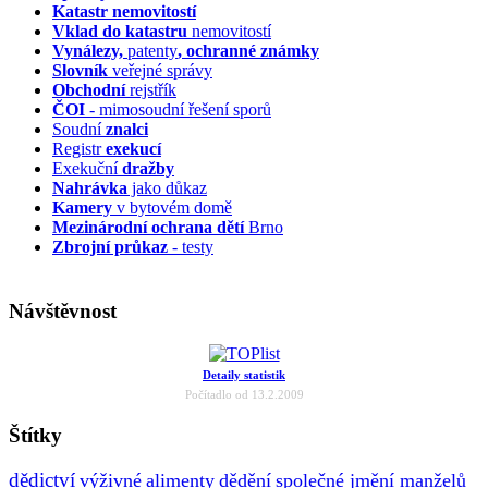
Katastr nemovitostí
Vklad do katastru
nemovitostí
Vynálezy,
patenty
, ochranné známky
Slovník
veřejné správy
Obchodní
rejstřík
ČOI
- mimosoudní řešení sporů
Soudní
znalci
Registr
exekucí
Exekuční
dražby
Nahrávka
jako důkaz
Kamery
v bytovém domě
Mezinárodní ochrana dětí
Brno
Zbrojní průkaz
- testy
Návštěvnost
Detaily statistik
Počítadlo od 13.2.2009
Štítky
dědictví
výživné
alimenty
dědění
společné jmění manželů