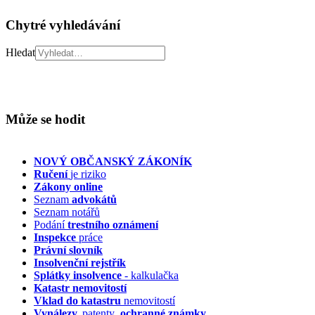
Chytré vyhledávání
Hledat
Může se hodit
NOVÝ OBČANSKÝ ZÁKONÍK
Ručení
je riziko
Zákony online
Seznam
advokátů
Seznam notářů
Podání
trestního oznámení
Inspekce
práce
Právní slovník
Insolvenční
rejstřík
Splátky insolvence
- kalkulačka
Katastr nemovitostí
Vklad do katastru
nemovitostí
Vynálezy,
patenty
, ochranné známky