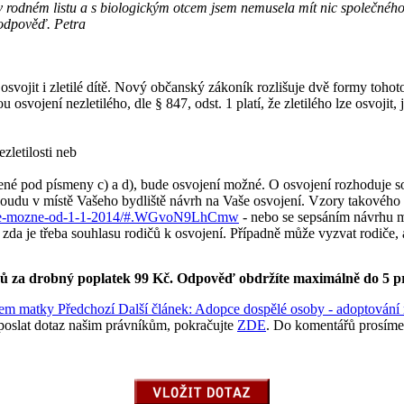
 v rodném listu a s biologickým otcem jsem nemusela mít nic společné
odpověď. Petra
ojit i zletilé dítě. Nový občanský zákoník rozlišuje dvě formy tohoto 
svojení nezletilého, dle § 847, odst. 1 platí, že zletilého lze osvojit, j
zletilosti neb
 pod písmeny c) a d), bude osvojení možné. O osvojení rozhoduje soud
oudu v místě Vašeho bydliště návrh na Vaše osvojení. Vzory takového ná
oby-je-mozne-od-1-1-2014/#.WGvoN9LhCmw
- nebo se sepsáním návrhu m
a je třeba souhlasu rodičů k osvojení. Případně může vyzvat rodiče, ab
ků za drobný poplatek 99 Kč.
Odpověď obdržíte maximálně do 5 p
erem matky
Předchozí
Další článek: Adopce dospělé osoby - adoptová
poslat dotaz našim právníkům, pokračujte
ZDE
. Do komentářů prosíme