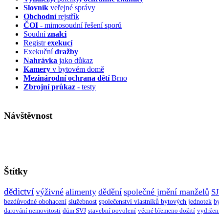
Slovník
veřejné správy
Obchodní
rejstřík
ČOI
- mimosoudní řešení sporů
Soudní
znalci
Registr
exekucí
Exekuční
dražby
Nahrávka
jako důkaz
Kamery
v bytovém domě
Mezinárodní ochrana dětí
Brno
Zbrojní průkaz
- testy
Návštěvnost
Štítky
dědictví
výživné
alimenty
dědění
společné jmění manželů
S
bezdůvodné obohacení
služebnost
společenství vlastníků bytových jednotek
b
darování nemovitosti
dům SVJ
stavební povolení
věcné břemeno dožití
vydržen