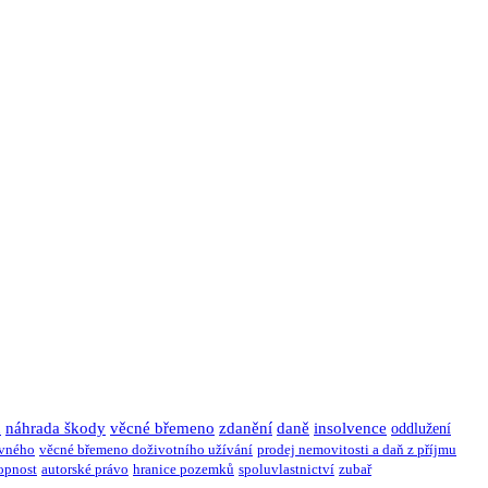
u
náhrada škody
věcné břemeno
zdanění
daně
insolvence
oddlužení
ivného
věcné břemeno doživotního užívání
prodej nemovitosti a daň z příjmu
opnost
autorské právo
hranice pozemků
spoluvlastnictví
zubař