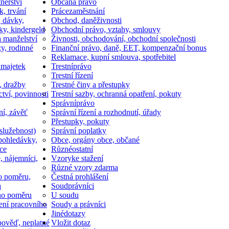
nerství
Občan
a právo
k, trvání
Práce
zaměstnání
, dávky,
Obchod, daně
živnosti
ky, kindergeld
Obchodní právo, vztahy, smlouvy
a manželství
Živnosti, obchodování, obchodní společnosti
y, rodinné
Finanční právo, daně, EET, kompenzační bonus
Reklamace, kupní smlouva, spotřebitel
 majetek
Trestní
právo
Trestní řízení
, dražby
Trestné činy a přestupky
ctví, povinnosti
Trestní sazby, ochranná opatření, pokuty
Správní
právo
ní, závěť
Správní řízení a rozhodnutí, úřady
Přestupky, pokuty
služebnost)
Správní poplatky
pohledávky,
Obce, orgány obce, občané
ce
Různé
ostatní
, nájemníci,
Vzory
ke stažení
Různé vzory zdarma
o poměru,
Čestná prohlášení
a
Soud
právníci
ho poměru
U soudu
ní pracovního
Soudy a právníci
Jiné
dotazy
ověď, neplatné
Vložit dotaz