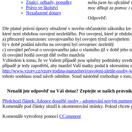
Znalci, odhady, posudky
měla jsem ho oficiálně
Právo ve školství
moc děkuji za pomoc i 
Nezařazené dotazy
Odpověď:
Dle platné právní úpravy obsažené v novém občanském zákoníku lze osv
které není obdobou osvojení nezletilého. Pro osvojení, které je obdobou o
a) přirozený sourozenec osvojovaného byl osvojen týmž osvojitelem
b) v době podání návrhu na osvojení byl osvojenec nezletilý
c) osvojitel pečoval o osvojovaného jako o vlastního již v době jeho ne
d) osvojitel hodlá osvojit dítě svého manžela
Vzhledem k tomu, že ve Vašem případě jsou splněny podmínky uvedené
případě je tedy zapotřebí, aby manžel Vaší matky podal k okresnímu s
http://www.vzory.cz/vzory/rodina-manzelstvi/osvojeni-zletile-os
tohoto souhlasu soud návrh odmítne. Soud následně rozhoduje o tom, zd
Nenašli jste odpověď na Váš dotaz? Zeptejte se našich právní
Předchozí článek: Adopce dospělé osoby - adoptování novým partn
Komentáře pod články slouží k okomentování stránky. Pokud chcete 
Komentáře vytvořeny pomocí
CComment