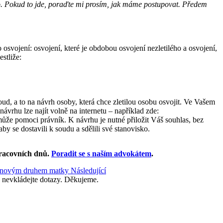
ho. Pokud to jde, poraďte mi prosím, jak máme postupovat. Předem
osvojení: osvojení, které je obdobou osvojení nezletilého a osvojení,
estliže:
, a to na návrh osoby, která chce zletilou osobu osvojit. Ve Vašem
vrhu lze najít volně na internetu – například zde:
ůže pomoci právník. K návrhu je nutné přiložit Váš souhlas, bez
y se dostavili k soudu a sdělili své stanovisko.
racovních dnů
.
Poradit se s naším advokátem
.
ní novým druhem matky
Následující
 nevkládejte dotazy. Děkujeme.