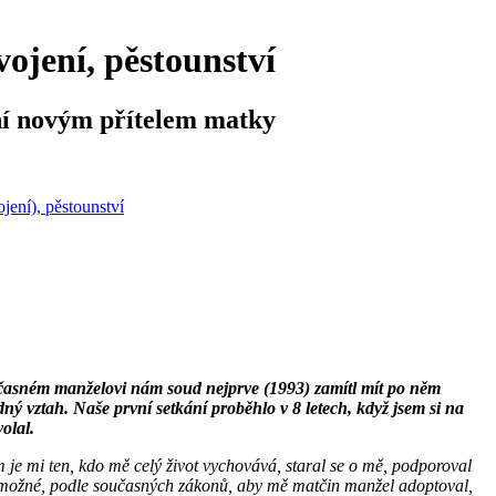
vojení, pěstounství
ní novým přítelem matky
jení), pěstounství
oučasném manželovi nám soud nejprve (1993) zamítl mít po něm
ý vztah. Naše první setkání proběhlo v 8 letech, když jsem si na
olal.
je mi ten, kdo mě celý život vychovává, staral se o mě, podporoval
 je možné, podle současných zákonů, aby mě matčin manžel adoptoval,