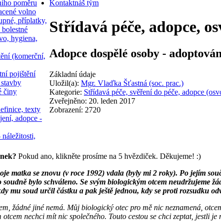
ního poměru
Kontakt
náš tým
acené volno
upné, příplatky,
Střídavá péče, adopce, os
 bolestné
vo, hygiena,
Adopce dospělé osoby - adoptová
tění (komerční,
ní pojištění
Základní údaje
 stavby
Uložil(a):
Mgr. Vlaďka Šťastná (soc. prac.)
é činy
Kategorie:
Střídavá péče, svěření do péče, adopce (osvo
Zveřejněno: 20. leden 2017
efinice, texty
Zobrazení: 2720
jení, adopce -
 náležitosti,
ánek?
Pokud ano, klikněte prosíme na 5 hvězdiček. Děkujeme! :)
oje matka se znovu (v roce 1992) vdala (byly mi 2 roky). Po jejím s
to soudně bylo schváleno. Se svým biologickým otcem neudržujeme žádn
dy mu soud určil částku a pak ještě jednou, kdy se proti rozsudku odv
em, žádné jiné nemá. Můj biologický otec pro mě nic neznamená, otcem 
 otcem nechci mít nic společného. Touto cestou se chci zeptat, jestli