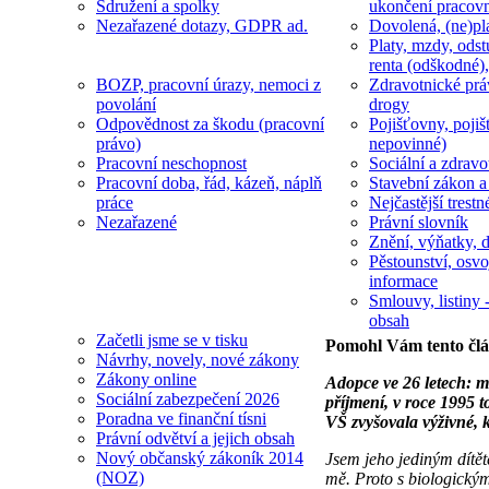
Sdružení a spolky
ukončení pracov
Nezařazené dotazy, GDPR ad.
Dovolená, (ne)pl
Platy, mzdy, odst
renta (odškodné),
BOZP, pracovní úrazy, nemoci z
Zdravotnické prá
povolání
drogy
Odpovědnost za škodu (pracovní
Pojišťovny, pojiš
právo)
nepovinné)
Pracovní neschopnost
Sociální a zdravot
Pracovní doba, řád, kázeň, náplň
Stavební zákon a
práce
Nejčastější trestn
Nezařazené
Právní slovník
Znění, výňatky, d
Pěstounství, osvo
informace
Smlouvy, listiny -
obsah
Začetli jsme se v tisku
Pomohl Vám tento čl
Návrhy, novely, nové zákony
Zákony online
Adopce ve 26 letech: m
Sociální zabezpečení 2026
příjmení, v roce 1995 
Poradna ve finanční tísni
VŠ zvyšovala výživné, k
Právní odvětví a jejich obsah
Nový občanský zákoník 2014
Jsem jeho jediným dítět
(NOZ)
mě. Proto s biologickým