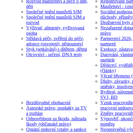
Rozvod manželství a péče o dítě,
Registrované part
děti
Manželství - vzni
Společné jmění manželů SJM
Sociální podpora
Společné jmění manželů SJM a
důchody, příspěv
rozvod
Družstevní byty 
Výživné, alimenty, vyživovaná
Nezařazené dotaz
osoba
právo
Střídavá péče, svěření do péče,
Partnerství 2026,
adopce (osvojení), pěstounství
partnerů
Styk (setkávání) s dítětem, dětmi
Exekuce, zástava
Otcovství - určení, DNA testy
Darování, vlastni
majitele
Dědictví, vydědě
(články)
Věcné břemeno (
Dluhy, závazky, 
směnky, insolven
Bydlení, nájemné
SVJ, BD
Bezdůvodné obohacení
Vznik pracovníh
Autorské právo, poplatky za TV
pracovní smlouv
a rozhlas
Změny pracovní
Odpovědnost za škodu, náhrada
Výpověď, ukonče
škody (občanské právo)
poměru
Ostatní smluvní vztahy a sankce
Neoprávněná výp