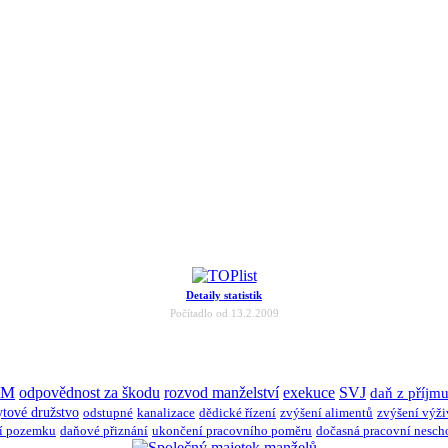
Detaily statistik
Počítadlo od 13.2.2009
JM
odpovědnost za škodu
rozvod manželství
exekuce
SVJ
daň z příjm
ytové družstvo
odstupné
kanalizace
dědické řízení
zvýšení alimentů
zvýšení výž
í pozemku
daňové přiznání
ukončení pracovního poměru
dočasná pracovní nesch