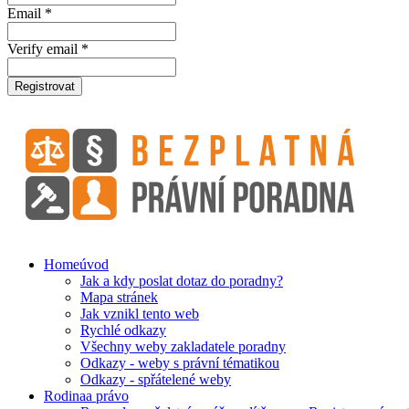
Email *
Verify email *
Registrovat
Home
úvod
Jak a kdy poslat dotaz do poradny?
Mapa stránek
Jak vznikl tento web
Rychlé odkazy
Všechny weby zakladatele poradny
Odkazy - weby s právní tématikou
Odkazy - spřátelené weby
Rodina
a právo