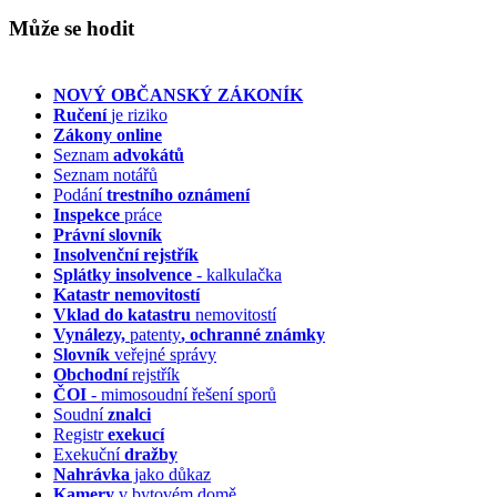
Může se hodit
NOVÝ OBČANSKÝ ZÁKONÍK
Ručení
je riziko
Zákony online
Seznam
advokátů
Seznam notářů
Podání
trestního oznámení
Inspekce
práce
Právní slovník
Insolvenční
rejstřík
Splátky insolvence
- kalkulačka
Katastr nemovitostí
Vklad do katastru
nemovitostí
Vynálezy,
patenty
, ochranné známky
Slovník
veřejné správy
Obchodní
rejstřík
ČOI
- mimosoudní řešení sporů
Soudní
znalci
Registr
exekucí
Exekuční
dražby
Nahrávka
jako důkaz
Kamery
v bytovém domě