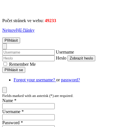
Počet stránek ve webu:
49233
Nejnovější články
Přihlásit
Username
Heslo
Zobrazit heslo
Remember Me
Přihlásit se
Forgot your username?
or
password?
Fields marked with an asterisk (*) are required.
Name *
Username *
Password *