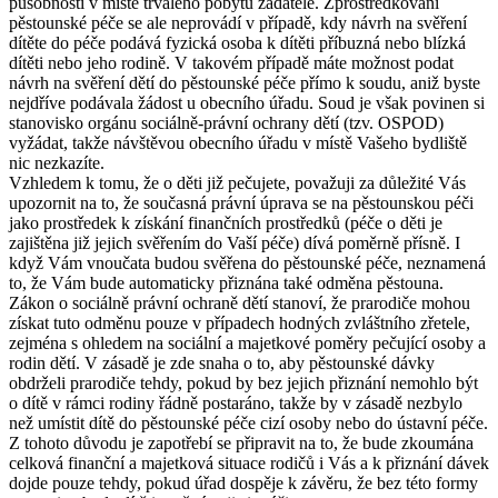
působností v místě trvalého pobytu žadatele. Zprostředkování
pěstounské péče se ale neprovádí v případě, kdy návrh na svěření
dítěte do péče podává fyzická osoba k dítěti příbuzná nebo blízká
dítěti nebo jeho rodině. V takovém případě máte možnost podat
návrh na svěření dětí do pěstounské péče přímo k soudu, aniž byste
nejdříve podávala žádost u obecního úřadu. Soud je však povinen si
stanovisko orgánu sociálně-právní ochrany dětí (tzv. OSPOD)
vyžádat, takže návštěvou obecního úřadu v místě Vašeho bydliště
nic nezkazíte.
Vzhledem k tomu, že o děti již pečujete, považuji za důležité Vás
upozornit na to, že současná právní úprava se na pěstounskou péči
jako prostředek k získání finančních prostředků (péče o děti je
zajištěna již jejich svěřením do Vaší péče) dívá poměrně přísně. I
když Vám vnoučata budou svěřena do pěstounské péče, neznamená
to, že Vám bude automaticky přiznána také odměna pěstouna.
Zákon o sociálně právní ochraně dětí stanoví, že prarodiče mohou
získat tuto odměnu pouze v případech hodných zvláštního zřetele,
zejména s ohledem na sociální a majetkové poměry pečující osoby a
rodin dětí. V zásadě je zde snaha o to, aby pěstounské dávky
obdrželi prarodiče tehdy, pokud by bez jejich přiznání nemohlo být
o dítě v rámci rodiny řádně postaráno, takže by v zásadě nezbylo
než umístit dítě do pěstounské péče cizí osoby nebo do ústavní péče.
Z tohoto důvodu je zapotřebí se připravit na to, že bude zkoumána
celková finanční a majetková situace rodičů i Vás a k přiznání dávek
dojde pouze tehdy, pokud úřad dospěje k závěru, že bez této formy