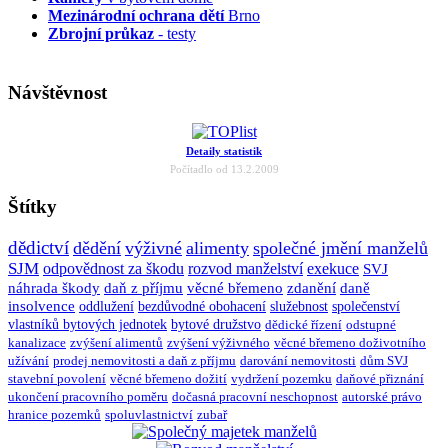
Mezinárodní ochrana dětí
Brno
Zbrojní průkaz
- testy
Návštěvnost
Detaily statistik
Počítadlo od 13.2.2009
Štítky
dědictví
dědění
výživné
alimenty
společné jmění manželů
SJM
odpovědnost za škodu
rozvod manželství
exekuce
SVJ
náhrada škody
daň z příjmu
věcné břemeno
zdanění
daně
insolvence
oddlužení
bezdůvodné obohacení
služebnost
společenství
vlastníků bytových jednotek
bytové družstvo
dědické řízení
odstupné
kanalizace
zvýšení alimentů
zvýšení výživného
věcné břemeno doživotního
užívání
prodej nemovitosti a daň z příjmu
darování nemovitosti
dům SVJ
stavební povolení
věcné břemeno dožití
vydržení pozemku
daňové přiznání
ukončení pracovního poměru
dočasná pracovní neschopnost
autorské právo
hranice pozemků
spoluvlastnictví
zubař