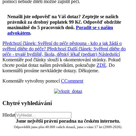
pomoci nebude dítěti možné zajistit péči.
Nenašli jste odpověď na Váš dotaz? Zeptejte se našich
právníků za drobný poplatek 99 Kč.
Odpověď obdržíte
maximálně do 5 pracovních dnů
.
Poradit se s naším
advokátem
.
Předchozí článek: Svěření do péče pěstouna - kdo a jak žádá o
svěření dítěte do péče?
Předchozí
Další článek: Svěření dítěte do
péče - trvalé bydliště, škola, dětský lékař (pediatr)
Následující
Komentáře pod články slouží k okomentování stránky. Pokud
chcete poslat dotaz našim právníkům, pokračujte
ZDE
. Do
komentářů prosíme nevkládejte dotazy. Děkujeme.
Komentáře vytvořeny pomocí
CComment
Chytré vyhledávání
Hledat
Jsme největší právní poradna na českém internetu.
Odpověděli jsme přes 40.000 vašich dotazů, jsme s vámi 17 let (2009-2026).