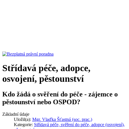
Střídavá péče, adopce,
osvojení, pěstounství
Kdo žádá o svěření do péče - zájemce o
pěstounství nebo OSPOD?
Základní údaje
Uložil(a):
Mgr. Vlaďka Šťastná (soc. prac.)
Kategorie:
Střídavá péče, svěření do péče, adopce (osvojení),