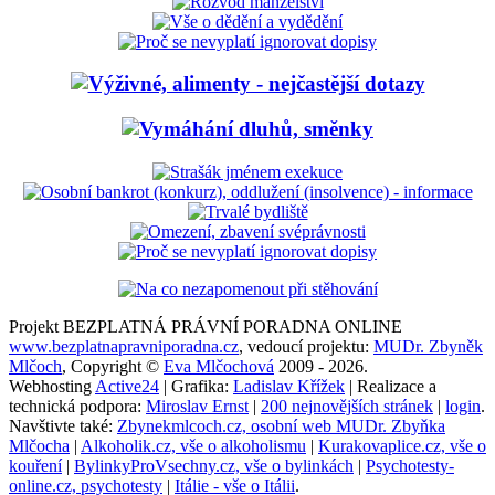
Projekt BEZPLATNÁ PRÁVNÍ PORADNA ONLINE
www.bezplatnapravniporadna.cz
, vedoucí projektu:
MUDr. Zbyněk
Mlčoch
, Copyright ©
Eva Mlčochová
2009 - 2026.
Webhosting
Active24
| Grafika:
Ladislav Křížek
| Realizace a
technická podpora:
Miroslav Ernst
|
200 nejnovějších stránek
|
login
.
Navštivte také:
Zbynekmlcoch.cz, osobní web MUDr. Zbyňka
Mlčocha
|
Alkoholik.cz, vše o alkoholismu
|
Kurakovaplice.cz, vše o
kouření
|
BylinkyProVsechny.cz, vše o bylinkách
|
Psychotesty-
online.cz, psychotesty
|
Itálie - vše o Itálii
.