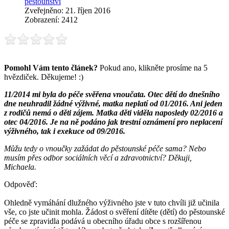
pěstounství
Zveřejněno: 21. říjen 2016
Zobrazení: 2412
Pomohl Vám tento článek?
Pokud ano, klikněte prosíme na 5
hvězdiček. Děkujeme! :)
11/2014 mi byla do péče svěřena vnoučata. Otec dětí do dnešního
dne neuhradil žádné výživné, matka neplatí od 01/2016. Ani jeden
z rodičů nemá o děti zájem. Matka děti viděla naposledy 02/2016 a
otec 04/2016. Je na ně podáno jak trestní oznámení pro neplacení
výživného, tak i exekuce od 09/2016.
Můžu tedy o vnoučky zažádat do pěstounské péče sama? Nebo
musím přes odbor sociálních věcí a zdravotnictví? Děkuji,
Michaela.
Odpověď:
Ohledně vymáhání dlužného výživného jste v tuto chvíli již učinila
vše, co jste učinit mohla. Žádost o svěření dítěte (dětí) do pěstounské
péče se zpravidla podává u obecního úřadu obce s rozšířenou