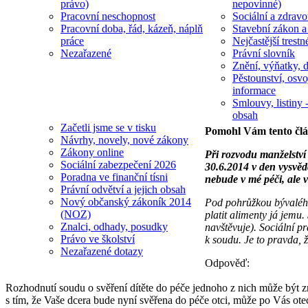
právo)
nepovinné)
Pracovní neschopnost
Sociální a zdravot
Pracovní doba, řád, kázeň, náplň
Stavební zákon a
práce
Nejčastější trestn
Nezařazené
Právní slovník
Znění, výňatky, d
Pěstounství, osvo
informace
Smlouvy, listiny -
obsah
Začetli jsme se v tisku
Pomohl Vám tento čl
Návrhy, novely, nové zákony
Zákony online
Při rozvodu manželství m
Sociální zabezpečení 2026
30.6.2014 v den vysvěd
Poradna ve finanční tísni
nebude v mé péči, ale v 
Právní odvětví a jejich obsah
Nový občanský zákoník 2014
Pod pohrůžkou bývalého
(NOZ)
platit alimenty já jemu
Znalci, odhady, posudky
navštěvuje). Sociální pr
Právo ve školství
k soudu. Je to pravda, 
Nezařazené dotazy
Odpověď:
Rozhodnutí soudu o svěření dítěte do péče jednoho z nich může být z
s tím, že Vaše dcera bude nyní svěřena do péče otci, může po Vás ot