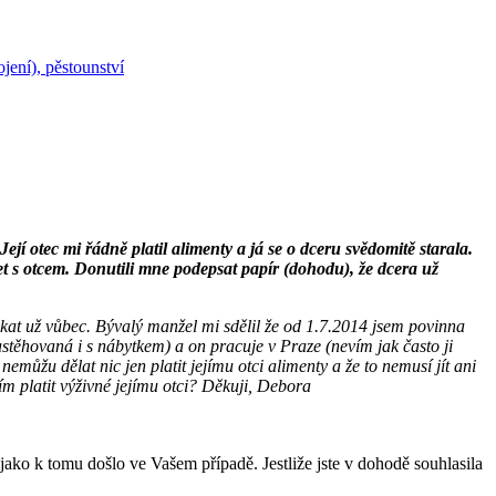
jení), pěstounství
Její otec mi řádně platil alimenty a já se o dceru svědomitě starala.
et s otcem. Donutili mne podepsat papír (dohodu), že dcera už
at už vůbec. Bývalý manžel mi sdělil že od 1.7.2014 jsem povinna
nastěhovaná i s nábytkem) a on pracuje v Praze (nevím jak často ji
 nemůžu dělat nic jen platit jejímu otci alimenty a že to nemusí jít ani
ím platit výživné jejímu otci? Děkuji, Debora
ko k tomu došlo ve Vašem případě. Jestliže jste v dohodě souhlasila