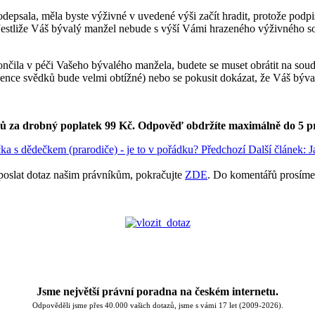
odepsala, měla byste výživné v uvedené výši začít hradit, protože pod
 Jestliže Váš bývalý manžel nebude s výší Vámi hrazeného výživného sou
končila v péči Vašeho bývalého manžela, budete se muset obrátit na so
ence svědků bude velmi obtížné) nebo se pokusit dokázat, že Váš býva
ků za drobný poplatek 99 Kč.
Odpověď obdržíte maximálně do 5 p
ička s dědečkem (prarodiče) - je to v pořádku?
Předchozí
Další článek: J
poslat dotaz našim právníkům, pokračujte
ZDE
. Do komentářů prosíme
Jsme největší právní poradna na českém internetu.
Odpověděli jsme přes 40.000 vašich dotazů, jsme s vámi 17 let (2009-2026).