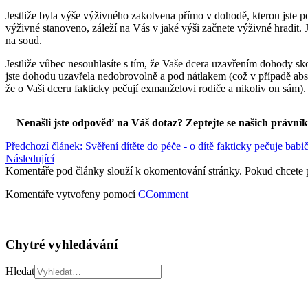
Jestliže byla výše výživného zakotvena přímo v dohodě, kterou jste p
výživné stanoveno, záleží na Vás v jaké výši začnete výživné hradit.
na soud.
Jestliže vůbec nesouhlasíte s tím, že Vaše dcera uzavřením dohody s
jste dohodu uzavřela nedobrovolně a pod nátlakem (což v případě abs
že o Vaši dceru fakticky pečují exmanželovi rodiče a nikoliv on sám).
Nenašli jste odpověď na Váš dotaz? Zeptejte se našich právní
Předchozí článek: Svěření dítěte do péče - o dítě fakticky pečuje bab
Následující
Komentáře pod články slouží k okomentování stránky. Pokud chcete 
Komentáře vytvořeny pomocí
CComment
Chytré vyhledávání
Hledat