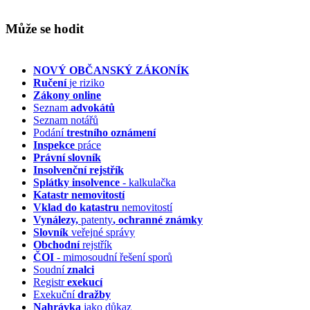
Může se hodit
NOVÝ OBČANSKÝ ZÁKONÍK
Ručení
je riziko
Zákony online
Seznam
advokátů
Seznam notářů
Podání
trestního oznámení
Inspekce
práce
Právní slovník
Insolvenční
rejstřík
Splátky insolvence
- kalkulačka
Katastr nemovitostí
Vklad do katastru
nemovitostí
Vynálezy,
patenty
, ochranné známky
Slovník
veřejné správy
Obchodní
rejstřík
ČOI
- mimosoudní řešení sporů
Soudní
znalci
Registr
exekucí
Exekuční
dražby
Nahrávka
jako důkaz