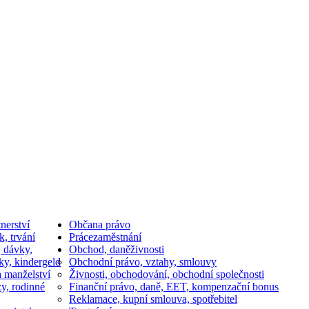
nerství
Občan
a právo
k, trvání
Práce
zaměstnání
, dávky,
Obchod, daně
živnosti
ky, kindergeld
Obchodní právo, vztahy, smlouvy
a manželství
Živnosti, obchodování, obchodní společnosti
y, rodinné
Finanční právo, daně, EET, kompenzační bonus
Reklamace, kupní smlouva, spotřebitel