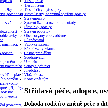
 majetek
Trestní
právo
Trestní řízení
, dražby
Trestné činy a přestupky
ctví, povinnosti
Trestní sazby, ochranná opatření, pokuty
Správní
právo
ní, závěť
Správní řízení a rozhodnutí, úřady
Přestupky, pokuty
služebnost)
Správní poplatky
pohledávky,
Obce, orgány obce, občané
ce
Různé
ostatní
, nájemníci,
Vzory
ke stažení
Různé vzory zdarma
o poměru,
Čestná prohlášení
a
Soud
právníci
ho poměru
U soudu
ní pracovního
Soudy a právníci
Jiné
dotazy
ověď, neplatné
Vložit dotaz
ního poměru
Kontakt
náš tým
acené volno
upné, příplatky,
Střídavá péče, adopce, os
 bolestné
vo, hygiena,
Dohoda rodičů o změně péče o dítě
tění (komerční,