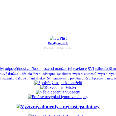
Detaily statistik
Počítadlo od 13.2.2009
JM
odpovědnost za škodu
rozvod manželství
exekuce
SVJ
náhrada ško
ytové družstvo
dědické řízení
odstupné
kanalizace
zvýšení alimentů
zvýšení výž
í pozemku
daňové přiznání
ukončení pracovního poměru
dočasná pracovní nesch