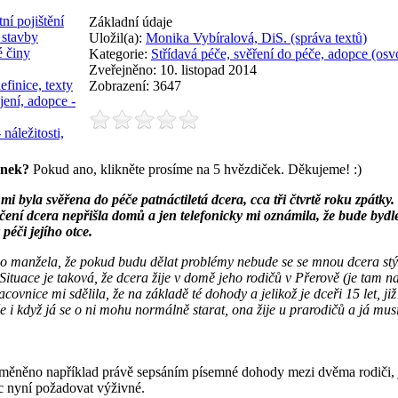
ní pojištění
Základní údaje
 stavby
Uložil(a):
Monika Vybíralová, DiS. (správa textů)
é činy
Kategorie:
Střídavá péče, svěření do péče, adopce (osvo
Zveřejněno: 10. listopad 2014
efinice, texty
Zobrazení: 3647
jení, adopce -
 náležitosti,
ánek?
Pokud ano, klikněte prosíme na 5 hvězdiček. Děkujeme! :)
i byla svěřena do péče patnáctiletá dcera, cca tři čtvrtě roku zpátky. 
čení dcera nepřišla domů a jen telefonicky mi oznámila, že bude bydl
péči jejího otce.
 manžela, že pokud budu dělat problémy nebude se se mnou dcera stýk
. Situace je taková, že dcera žije v domě jeho rodičů v Přerově (je tam 
acovnice mi sdělila, že na základě té dohody a jelikož je dceři 15 let, již
že i když já se o ni mohu normálně starat, ona žije u prarodičů a já mus
měněno například právě sepsáním písemné dohody mezi dvěma rodiči, ja
ec nyní požadovat výživné.