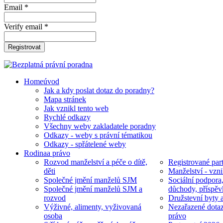
Email *
Verify email *
Registrovat
Home
úvod
Jak a kdy poslat dotaz do poradny?
Mapa stránek
Jak vznikl tento web
Rychlé odkazy
Všechny weby zakladatele poradny
Odkazy - weby s právní tématikou
Odkazy - spřátelené weby
Rodina
a právo
Rozvod manželství a péče o dítě,
Registrované part
děti
Manželství - vzni
Společné jmění manželů SJM
Sociální podpora
Společné jmění manželů SJM a
důchody, příspěv
rozvod
Družstevní byty 
Výživné, alimenty, vyživovaná
Nezařazené dotaz
osoba
právo