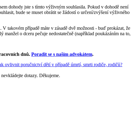
pisem dohody jste s tímto výživným souhlasila. Pokud v dohodě není
hlasit, bude se muset obrátit se žádostí o určení/zvýšení výživného
ud. V takovém případě máte v zásadě dvě možnosti - buď prokázat, že
lý manžel o dceru pečuje nedostatečně (například poukázáním na to,
racovních dnů
.
Poradit se s naším advokátem
.
ak ovlivnit poručnictví dětí v případě úmrtí, smrti rodiče, rodičů?
 nevkládejte dotazy. Děkujeme.