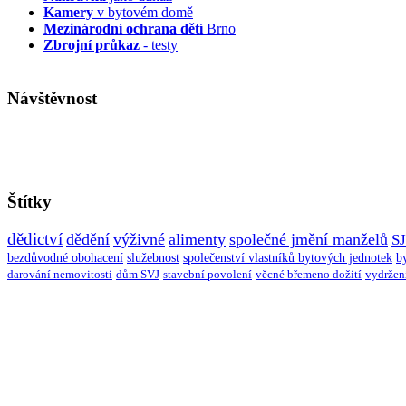
Kamery
v bytovém domě
Mezinárodní ochrana dětí
Brno
Zbrojní průkaz
- testy
Návštěvnost
Štítky
dědictví
dědění
výživné
alimenty
společné jmění manželů
S
bezdůvodné obohacení
služebnost
společenství vlastníků bytových jednotek
b
darování nemovitosti
dům SVJ
stavební povolení
věcné břemeno dožití
vydržen