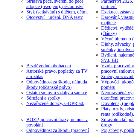
Střídavá péče, svěření do péče,
Partnerství 2026,
adopce (osvojení), pěstounství
partnerů
Styk (setkávání) s dítětem, dětmi
Exekuce, zástava
Otcovství - určení, DNA testy
Darování, vlastni
majitele
Dědictví, vydědě
(články)
Věcné břemeno (
Dluhy, závazky, 
směnky, insolven
Bydlení, nájemné
SVJ, BD
Bezdůvodné obohacení
Vznik pracovníh
Autorské právo, poplatky za TV
pracovní smlouv
a rozhlas
Změny pracovní
Odpovědnost za škodu, náhrada
Výpověď, ukonče
škody (občanské právo)
poměru
Ostatní smluvní vztahy a sankce
Neoprávněná výp
Sdružení a spolky
ukončení pracov
Nezařazené dotazy, GDPR ad.
Dovolená, (ne)pl
Platy, mzdy, odst
renta (odškodné),
BOZP, pracovní úrazy, nemoci z
Zdravotnické prá
povolání
drogy
Odpovědnost za škodu (pracovní
Pojišťovny, pojiš