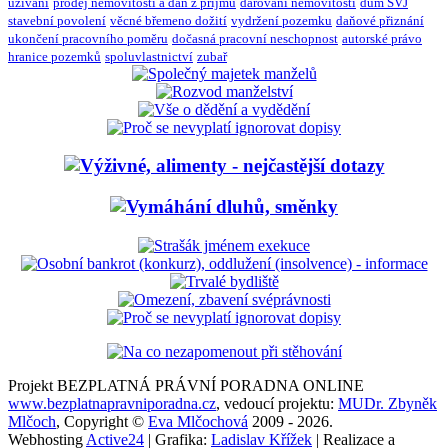
užívání
prodej nemovitosti a daň z příjmu
darování nemovitosti
dům SVJ
stavební povolení
věcné břemeno dožití
vydržení pozemku
daňové přiznání
ukončení pracovního poměru
dočasná pracovní neschopnost
autorské právo
hranice pozemků
spoluvlastnictví
zubař
Projekt BEZPLATNÁ PRÁVNÍ PORADNA ONLINE
www.bezplatnapravniporadna.cz
, vedoucí projektu:
MUDr. Zbyněk
Mlčoch
, Copyright ©
Eva Mlčochová
2009 - 2026.
Webhosting
Active24
| Grafika:
Ladislav Křížek
| Realizace a