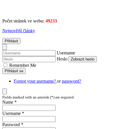
Počet stránek ve webu:
49233
Nejnovější články
Přihlásit
Username
Heslo
Zobrazit heslo
Remember Me
Přihlásit se
Forgot your username?
or
password?
Fields marked with an asterisk (*) are required.
Name *
Username *
Password *