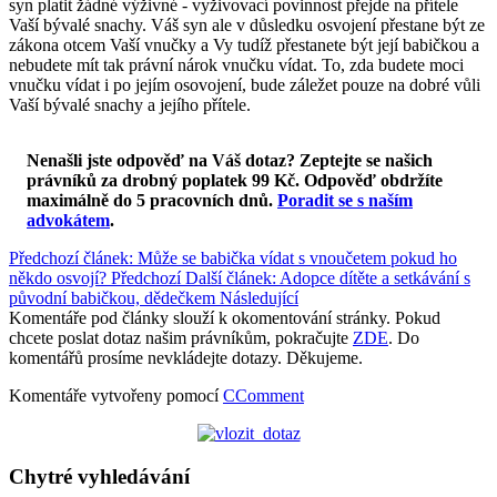
syn platit žádné výživné - vyživovací povinnost přejde na přítele
Vaší bývalé snachy. Váš syn ale v důsledku osvojení přestane být ze
zákona otcem Vaší vnučky a Vy tudíž přestanete být její babičkou a
nebudete mít tak právní nárok vnučku vídat. To, zda budete moci
vnučku vídat i po jejím osovojení, bude záležet pouze na dobré vůli
Vaší bývalé snachy a jejího přítele.
Nenašli jste odpověď na Váš dotaz? Zeptejte se našich
právníků za drobný poplatek 99 Kč.
Odpověď obdržíte
maximálně do 5 pracovních dnů
.
Poradit se s naším
advokátem
.
Předchozí článek: Může se babička vídat s vnoučetem pokud ho
někdo osvojí?
Předchozí
Další článek: Adopce dítěte a setkávání s
původní babičkou, dědečkem
Následující
Komentáře pod články slouží k okomentování stránky. Pokud
chcete poslat dotaz našim právníkům, pokračujte
ZDE
. Do
komentářů prosíme nevkládejte dotazy. Děkujeme.
Komentáře vytvořeny pomocí
CComment
Chytré vyhledávání