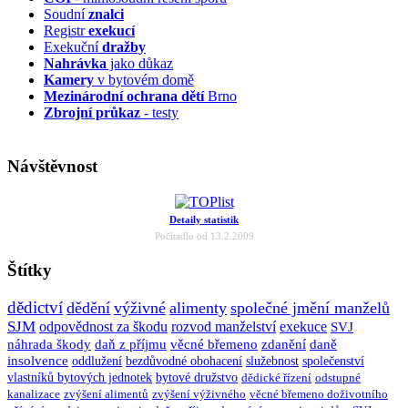
Soudní
znalci
Registr
exekucí
Exekuční
dražby
Nahrávka
jako důkaz
Kamery
v bytovém domě
Mezinárodní ochrana dětí
Brno
Zbrojní průkaz
- testy
Návštěvnost
Detaily statistik
Počítadlo od 13.2.2009
Štítky
dědictví
dědění
výživné
alimenty
společné jmění manželů
SJM
odpovědnost za škodu
rozvod manželství
exekuce
SVJ
náhrada škody
daň z příjmu
věcné břemeno
zdanění
daně
insolvence
oddlužení
bezdůvodné obohacení
služebnost
společenství
vlastníků bytových jednotek
bytové družstvo
dědické řízení
odstupné
kanalizace
zvýšení alimentů
zvýšení výživného
věcné břemeno doživotního