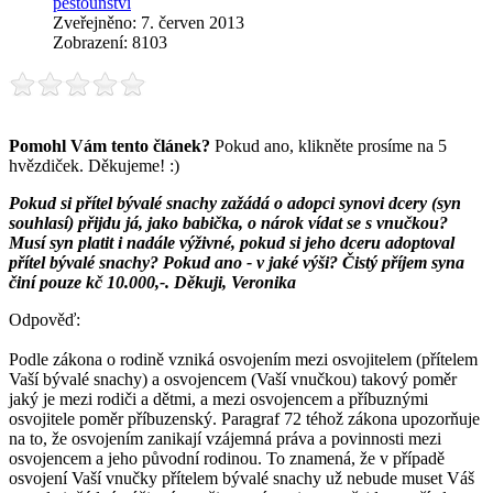
pěstounství
Zveřejněno: 7. červen 2013
Zobrazení: 8103
Pomohl Vám tento článek?
Pokud ano, klikněte prosíme na 5
hvězdiček. Děkujeme! :)
Pokud si přítel bývalé snachy zažádá o adopci synovi dcery (syn
souhlasí) přijdu já, jako babička, o nárok vídat se s vnučkou?
Musí syn platit i nadále výživné, pokud si jeho dceru adoptoval
přítel bývalé snachy? Pokud ano - v jaké výši? Čistý příjem syna
činí pouze kč 10.000,-. Děkuji, Veronika
Odpověď:
Podle zákona o rodině vzniká osvojením mezi osvojitelem (přítelem
Vaší bývalé snachy) a osvojencem (Vaší vnučkou) takový poměr
jaký je mezi rodiči a dětmi, a mezi osvojencem a příbuznými
osvojitele poměr příbuzenský. Paragraf 72 téhož zákona upozorňuje
na to, že osvojením zanikají vzájemná práva a povinnosti mezi
osvojencem a jeho původní rodinou. To znamená, že v případě
osvojení Vaší vnučky přítelem bývalé snachy už nebude muset Váš