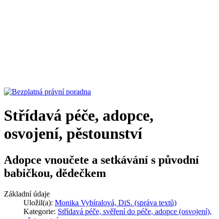
Střídavá péče, adopce,
osvojení, pěstounství
Adopce vnoučete a setkávání s původní
babičkou, dědečkem
Základní údaje
Uložil(a):
Monika Vybíralová, DiS. (správa textů)
Kategorie:
Střídavá péče, svěření do péče, adopce (osvojení),