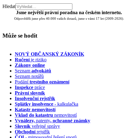
Hledat
Jsme největší právní poradna na českém internetu.
Odpověděli jsme přes 40.000 vašich dotazů, jsme s vámi 17 let (2009-2026).
Může se hodit
NOVÝ OBČANSKÝ ZÁKONÍK
Ručení
je riziko
Zákony online
Seznam
advokátů
Seznam notářů
Podání
trestního oznámení
Inspekce
práce
Právní slovník
Insolvenční
rejstřík
Splátky insolvence
- kalkulačka
Katastr nemovitostí
Vklad do katastru
nemovitostí
Vynálezy,
patenty
, ochranné známky
Slovník
veřejné správy
Obchodní
rejstřík
ČOI
- mimosoudní řešení sporů