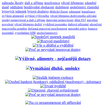
náhrada škody
daň z příjmu
insolvence
věcné břemeno
zdanění
daně
oddlužení
bezdůvodné obohacení
služebnost
společenství vlastníků
bytových jednotek
bytové družstvo
dědické řízení
odstupné
kanalizace
zvýšení alimentů
zvýšení výživného
věcné břemeno doživotního užívání
prodej nemovitosti a daň z příjmu
darování nemovitosti
dům SVJ
stavební
povolení
věcné břemeno dožití
vydržení pozemku
daňové přiznání
ukončení
pracovního poměru
dočasná pracovní neschopnost
autorské právo
hranice
pozemků
vypořádání SJM
spoluvlastnictví