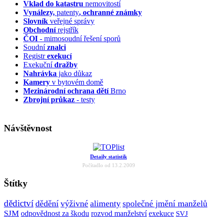
Vklad do katastru
nemovitostí
Vynálezy,
patenty
, ochranné známky
Slovník
veřejné správy
Obchodní
rejstřík
ČOI
- mimosoudní řešení sporů
Soudní
znalci
Registr
exekucí
Exekuční
dražby
Nahrávka
jako důkaz
Kamery
v bytovém domě
Mezinárodní ochrana dětí
Brno
Zbrojní průkaz
- testy
Návštěvnost
Detaily statistik
Počítadlo od 13.2.2009
Štítky
dědictví
dědění
výživné
alimenty
společné jmění manželů
SJM
odpovědnost za škodu
rozvod manželství
exekuce
SVJ