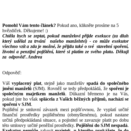
Pomohl Vám tento článek?
Pokud ano, klikněte prosíme na 5
hvězdiček. Děkujeme! :)
Chtěla bych se zeptat, pokud manželovi přijde exekuce (za dluh
který udělal za trvání našeho manželství) - co může exekutor
všechno vzít a zda je možné, že přijdu také o své stavební spoření,
životní a penzijní pojištění, které si platím ze svého platu. Děkuji
za odpověď. Andrea
Odpověď:
Váš
vyplacený plat
, stejně jako manželův
spadá do společného
jmění manželů
(SJM). Rovněž se tedy předpokládá, že
spoření je
společným majetkem manželů
. Důkazní břemeno je na Vás,
pokud jste ho však
splácela z Vašich běžných příjmů, nachází se
spoření v SJM
.
Pojištění je smluvní závazek mezi pojišťovnou, že vyplatí určité
finanční prostředky pojištěnému (obmyšlenému), pokud nastane
určitá předpokládaná situace, a pojistitel se zavazuje platit po dobu
této smlouvy určité peněžní prostředky.
Pojištění do SJM nespadá
.
Exekutor nemůže
zabavit
majetek, u kterého prokážete, že do