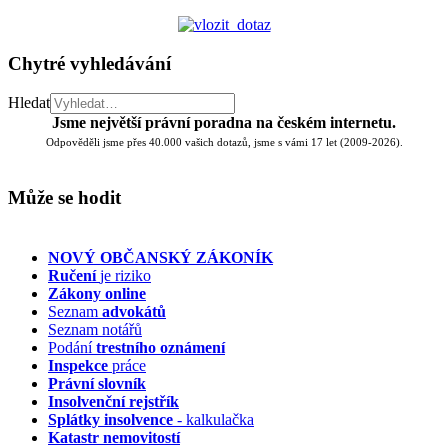
Chytré vyhledávání
Hledat
Jsme největší právní poradna na českém internetu.
Odpověděli jsme přes 40.000 vašich dotazů, jsme s vámi 17 let (2009-2026).
Může se hodit
NOVÝ OBČANSKÝ ZÁKONÍK
Ručení
je riziko
Zákony online
Seznam
advokátů
Seznam notářů
Podání
trestního oznámení
Inspekce
práce
Právní slovník
Insolvenční
rejstřík
Splátky insolvence
- kalkulačka
Katastr nemovitostí