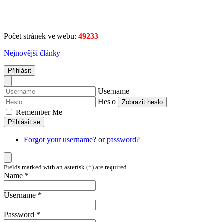
Počet stránek ve webu:
49233
Nejnovější články
Přihlásit
Username
Heslo
Zobrazit heslo
Remember Me
Přihlásit se
Forgot your username?
or
password?
Fields marked with an asterisk (*) are required.
Name *
Username *
Password *