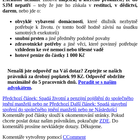
SJM nepatří
– tedy že jste ho získala v
restituci, v dědictví,
darem
, nebo jde o:
obvyklé vybavení domácnosti
, které dlužník nezbytně
potřebuje k životu. (v tomto bodě hodně závisí na úsudku
samotných exekutorů)
snubní prsten
a jiné předměty podobné povahy
zdravotnické potřeby
a jiné věci, které povinný potřebuje
vzhledem ke své nemoci nebo tělesné vadě
hotové peníze do částky 1 000 Kč
Nenašli jste odpověď na Váš dotaz? Zeptejte se našich
právníků za drobný poplatek 99 Kč.
Odpověď obdržíte
maximálně do 5 pracovních dnů
.
Poradit se s naším
advokátem
.
Předchozí článek: Spadá životní a penzijní pojištění do společného
jmění manželů nebo ne
Předchozí
Další článek: Spadá stavební
spoření do společného jmění manželů nebo ne
Následující
Komentáře pod články slouží k okomentování stránky. Pokud
chcete poslat dotaz našim právníkům, pokračujte
ZDE
. Do
komentářů prosíme nevkládejte dotazy. Děkujeme.
Komentáře vytvořeny pomocí
CComment