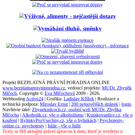
Projekt BEZPLATNÁ PRÁVNÍ PORADNA ONLINE
www.bezplatnapravniporadna.cz
, vedoucí projektu:
MUDr. Zbyněk
Mlčoch
, Copyright ©
Eva Mlčochová
2009 - 2026.
Webhosting
Active24
| Grafika:
Ladislav Křížek
| Realizace a
technická podpora:
Miroslav Ernst
|
200 nejnovějších stránek
|
login
.
Navštivte také:
Zbynekmlcoch.cz, osobní web MUDr. Zbyňka
Mlčocha
|
Alkoholik.cz, vše o alkoholismu
|
Kurakovaplice.cz, vše o
kouření
|
BylinkyProVsechny.cz, vše o bylinkách
|
Psychotesty-
online.cz, psychotesty
|
Itálie - vše o Itálii
.
Texty se řídí aktuální právní úpravou k datu, které je uvedeno u