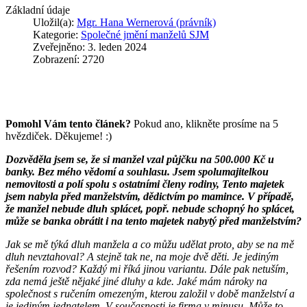
Základní údaje
Uložil(a):
Mgr. Hana Wernerová (právník)
Kategorie:
Společné jmění manželů SJM
Zveřejněno: 3. leden 2024
Zobrazení: 2720
Pomohl Vám tento článek?
Pokud ano, klikněte prosíme na 5
hvězdiček. Děkujeme! :)
Dozvěděla jsem se, že si manžel vzal půjčku na 500.000 Kč u
banky. Bez mého vědomí a souhlasu. Jsem spolumajitelkou
nemovitosti a polí spolu s ostatními členy rodiny, Tento majetek
jsem nabyla před manželstvím, dědictvím po mamince. V případě,
že manžel nebude dluh splácet, popř. nebude schopný ho splácet,
může se banka obrátit i na tento majetek nabytý před manželstvím?
Jak se mě týká dluh manžela a co můžu udělat proto, aby se na mě
dluh nevztahoval? A stejně tak ne, na moje dvě děti. Je jediným
řešením rozvod? Každý mi říká jinou variantu. Dále pak netuším,
zda nemá ještě nějaké jiné dluhy a kde. Jaké mám nároky na
společnost s ručením omezeným, kterou založil v době manželství a
je jediným jednatelem. V současnosti je firma v minusu. Může to