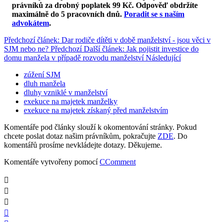
právníků za drobný poplatek 99 Kč.
Odpověď obdržíte
maximálně do 5 pracovních dnů
.
Poradit se s naším
advokátem
.
Předchozí článek: Dar rodiče dítěti v době manželství - jsou věci v
SJM nebo ne?
Předchozí
Další článek: Jak pojistit investice do
domu manžela v případě rozvodu manželství
Následující
zúžení SJM
dluh manžela
dluhy vzniklé v manželství
exekuce na majetek manželky
exekuce na majetek získaný před manželstvím
Komentáře pod články slouží k okomentování stránky. Pokud
chcete poslat dotaz našim právníkům, pokračujte
ZDE
. Do
komentářů prosíme nevkládejte dotazy. Děkujeme.
Komentáře vytvořeny pomocí
CComment