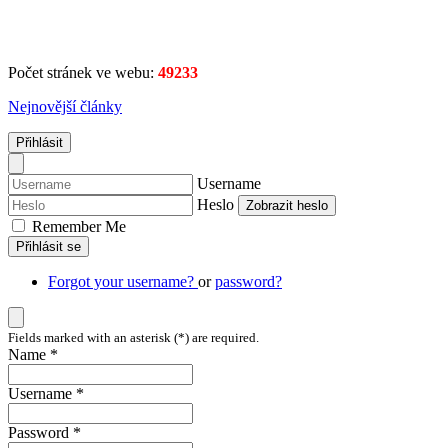
Počet stránek ve webu:
49233
Nejnovější články
Přihlásit
Username
Heslo
Zobrazit heslo
Remember Me
Přihlásit se
Forgot your username?
or
password?
Fields marked with an asterisk (*) are required.
Name *
Username *
Password *