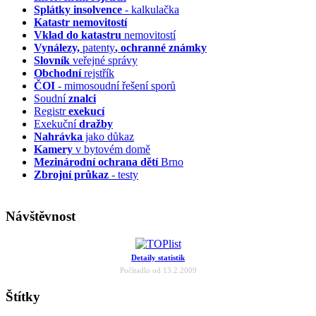
Splátky insolvence
- kalkulačka
Katastr nemovitostí
Vklad do katastru
nemovitostí
Vynálezy,
patenty
, ochranné známky
Slovník
veřejné správy
Obchodní
rejstřík
ČOI
- mimosoudní řešení sporů
Soudní
znalci
Registr
exekucí
Exekuční
dražby
Nahrávka
jako důkaz
Kamery
v bytovém domě
Mezinárodní ochrana dětí
Brno
Zbrojní průkaz
- testy
Návštěvnost
Detaily statistik
Počítadlo od 13.2.2009
Štítky