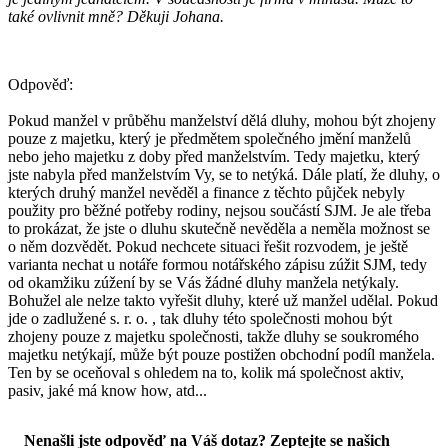
také ovlivnit mně? Děkuji Johana.
Odpověď:
Pokud manžel v průběhu manželství dělá dluhy, mohou být zhojeny
pouze z majetku, který je předmětem společného jmění manželů
nebo jeho majetku z doby před manželstvím. Tedy majetku, který
jste nabyla před manželstvím Vy, se to netýká. Dále platí, že dluhy, o
kterých druhý manžel nevěděl a finance z těchto půjček nebyly
použity pro běžné potřeby rodiny, nejsou součástí SJM. Je ale třeba
to prokázat, že jste o dluhu skutečně nevěděla a neměla možnost se
o něm dozvědět. Pokud nechcete situaci řešit rozvodem, je ještě
varianta nechat u notáře formou notářského zápisu zúžit SJM, tedy
od okamžiku zúžení by se Vás žádné dluhy manžela netýkaly.
Bohužel ale nelze takto vyřešit dluhy, které už manžel udělal. Pokud
jde o zadlužené s. r. o. , tak dluhy této společnosti mohou být
zhojeny pouze z majetku společnosti, takže dluhy se soukromého
majetku netýkají, může být pouze postižen obchodní podíl manžela.
Ten by se oceňoval s ohledem na to, kolik má společnost aktiv,
pasiv, jaké má know how, atd...
Nenašli jste odpověď na Váš dotaz? Zeptejte se našich