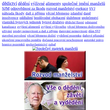
dědictví
dědění
výživné
alimenty
společné jmění manželů
SJM
odpovědnost za škodu
rozvod manželství
exekuce
SVJ
náhrada škody
daň z příjmu
věcné břemeno
zdanění
daně
insolvence
oddlužení
bezdůvodné obohacení
služebnost
společenství
vlastníků bytových jednotek
bytové družstvo
dědické řízení
odstupné
kanalizace
zvýšení alimentů
zvýšení výživného
věcné břemeno doživotního
užívání
prodej nemovitosti a daň z příjmu
darování nemovitosti
dům SVJ
stavební povolení
věcné břemeno dožití
vydržení pozemku
daňové přiznání
ukončení pracovního poměru
dočasná pracovní neschopnost
autorské právo
hranice pozemků
spoluvlastnictví
zubař