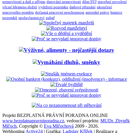
nemovitosti a daň z příjmu
darování nemovitosti
dům SVJ
stavební povolení
věcné břemeno dožití
vydržení pozemku
daňové přiznání
ukončení
pracovního poměru
dočasná pracovní neschopnost
autorské právo
hranice
pozemků
spoluvlastnictví
zubař
Projekt BEZPLATNÁ PRÁVNÍ PORADNA ONLINE
www.bezplatnapravniporadna.cz
, vedoucí projektu:
MUDr. Zbyněk
Mlčoch
, Copyright ©
Eva Mlčochová
2009 - 2026.
Webhosting
Active24
| Grafika:
Ladislav Křížek
| Realizace a