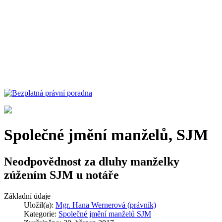
Společné jmění manželů, SJM
Neodpovědnost za dluhy manželky
zúžením SJM u notáře
Základní údaje
Uložil(a):
Mgr. Hana Wernerová (právník)
Kategorie:
Společné jmění manželů SJM