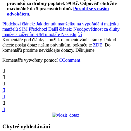
právníků za drobný poplatek 99 Kč.
Odpověď obdržíte
maximálně do 5 pracovních dnů
.
Poradit se s naším
advokátem
.
Předchozí článek: Jak donutit manželku na vypořádání majetku
manželů SJM
Předchozí
Další článek: Neodpovědnost za dluhy
manžela zúžením SJM u notáře
Následující
Komentáře pod články slouží k okomentování stránky. Pokud
chcete poslat dotaz našim právníkům, pokračujte
ZDE
. Do
komentářů prosíme nevkládejte dotazy. Děkujeme.
Komentáře vytvořeny pomocí
CComment
Chytré vyhledávání