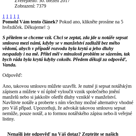
Zveřejněno: 30. březen 2017
Zobrazení: 7379
1
1
1
1
1
Pomohl Vám tento článek?
Pokud ano, klikněte prosíme na 5
hvězdiček. Děkujeme! :)
S přítelem se chceme vzít. Chci se zeptat, zda jde u notáře sepsat
smlouva mezi námi, kdyby se v manželství zadlužil bez mého
vědomí, abych v případě rozvodu byla krytá a jeho dluhy
nespadaly i na mě. Přítel měl v minulosti problém se sázením, tak
bych ráda byla krytá kdyby cokoliv. Předem děkuji za odpověď,
Vanda.
Odpověď:
Ano, takovou smlouvu můžete uzavřít. Je nutné ji sepsat notářským
zápisem a můžete v ní úplně vyloučit vznik společného jmění
manželů nebo si jakkoliv ošetřit dluhy vzniklé v manželství.
Navštivte notáře a proberte s ním všechny možné alternativy vhodné
pro Váš případ. Upozorňuji, že advokát takovou smlouvu sepsat
nemůže, pouze notář, a to formou notářského zápisu nebo-li veřejné
listiny.
Nenašli jste odpověď na Váš dotaz? Zeptejte se našich