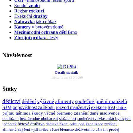
ČOI
- mimosoudní řešení sporů
Soudní
znalci
Registr
exekucí
Exekuční
dražby
Nahrávka
jako důkaz
Kamery
v bytovém domě
Mezinárodní ochrana dětí
Brno
Zbrojní průkaz
- testy
Návštěvnost
Detaily statistik
Počítadlo od 13.2.2009
Štítky
dědictví
dědění
výživné
alimenty
společné jmění manželů
SJM
odpovědnost za škodu
rozvod manželství
exekuce
SVJ
daň z
příjmu
náhrada škody
věcné břemeno
zdanění
daně
insolvence
oddlužení
bezdůvodné obohacení
služebnost
společenství vlastníků bytových
jednotek
bytové družstvo
dědické řízení
odstupné
kanalizace
zvýšení
alimentů
zvýšení výživného
věcné břemeno doživotního užívání
prodej