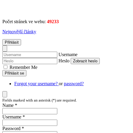
Počet stránek ve webu:
49233
Nejnovější články
Přihlásit
Username
Heslo
Zobrazit heslo
Remember Me
Přihlásit se
Forgot your username?
or
password?
Fields marked with an asterisk (*) are required.
Name *
Username *
Password *