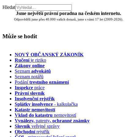
Hledat
Jsme největší právní poradna na českém internetu.
Odpověděli jsme přes 40.000 vašich dotazů, jsme s vámi 17 let (2009-2026).
Může se hodit
NOVÝ OBČANSKÝ ZÁKONÍK
Ručení
je riziko
Zákony online
Seznam
advokátů
Seznam notářů
Podání
trestního oznámení
Inspekce
práce
Právní slovník
Insolvenční
rejstřík
Splátky insolvence
- kalkulačka
Katastr nemovitostí
Vklad do katastru
nemovitostí
Vynálezy,
patenty
, ochranné známky
Slovník
veřejné správy
Obchodní
rejstřík