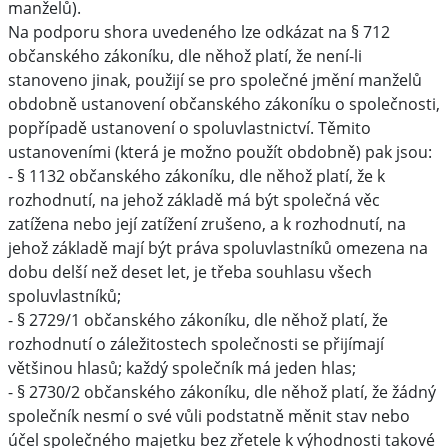
manželů).
Na podporu shora uvedeného lze odkázat na § 712
občanského zákoníku, dle něhož platí, že není-li
stanoveno jinak, použijí se pro společné jmění manželů
obdobně ustanovení občanského zákoníku o společnosti,
popřípadě ustanovení o spoluvlastnictví. Těmito
ustanoveními (která je možno použít obdobně) pak jsou:
- § 1132 občanského zákoníku, dle něhož platí, že k
rozhodnutí, na jehož základě má být společná věc
zatížena nebo její zatížení zrušeno, a k rozhodnutí, na
jehož základě mají být práva spoluvlastníků omezena na
dobu delší než deset let, je třeba souhlasu všech
spoluvlastníků;
- § 2729/1 občanského zákoníku, dle něhož platí, že
rozhodnutí o záležitostech společnosti se přijímají
většinou hlasů; každý společník má jeden hlas;
- § 2730/2 občanského zákoníku, dle něhož platí, že žádný
společník nesmí o své vůli podstatně měnit stav nebo
účel společného majetku bez zřetele k výhodnosti takové