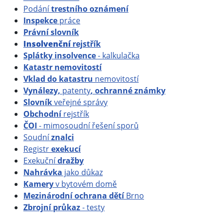
Podání
trestního oznámení
Inspekce
práce
Právní slovník
Insolvenční
rejstřík
Splátky insolvence
- kalkulačka
Katastr nemovitostí
Vklad do katastru
nemovitostí
Vynálezy,
patenty
, ochranné známky
Slovník
veřejné správy
Obchodní
rejstřík
ČOI
- mimosoudní řešení sporů
Soudní
znalci
Registr
exekucí
Exekuční
dražby
Nahrávka
jako důkaz
Kamery
v bytovém domě
Mezinárodní ochrana dětí
Brno
Zbrojní průkaz
- testy