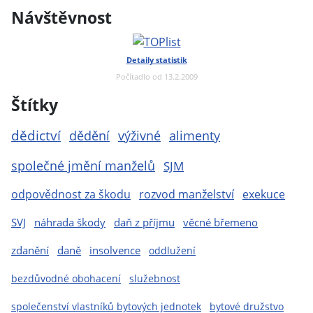
Návštěvnost
Detaily statistik
Počítadlo od 13.2.2009
Štítky
dědictví
dědění
výživné
alimenty
společné jmění manželů
SJM
odpovědnost za škodu
rozvod manželství
exekuce
SVJ
náhrada škody
daň z příjmu
věcné břemeno
zdanění
daně
insolvence
oddlužení
bezdůvodné obohacení
služebnost
společenství vlastníků bytových jednotek
bytové družstvo