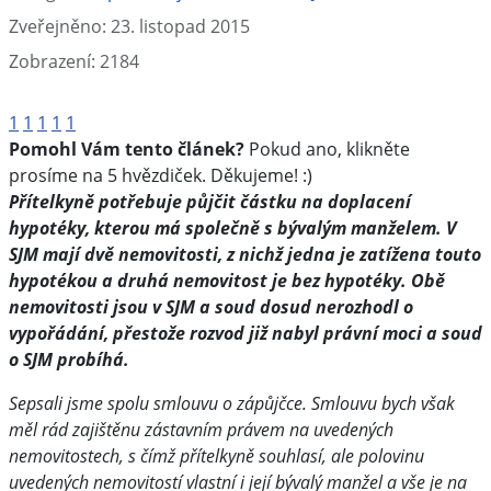
Zveřejněno: 23. listopad 2015
Zobrazení: 2184
1
1
1
1
1
Pomohl Vám tento článek?
Pokud ano, klikněte
prosíme na 5 hvězdiček. Děkujeme! :)
Přítelkyně potřebuje půjčit částku na doplacení
hypotéky, kterou má společně s bývalým manželem. V
SJM mají dvě nemovitosti, z nichž jedna je zatížena touto
hypotékou a druhá nemovitost je bez hypotéky. Obě
nemovitosti jsou v SJM a soud dosud nerozhodl o
vypořádání, přestože rozvod již nabyl právní moci a soud
o SJM probíhá.
Sepsali jsme spolu smlouvu o zápůjčce. Smlouvu bych však
měl rád zajištěnu zástavním právem na uvedených
nemovitostech, s čímž přítelkyně souhlasí, ale polovinu
uvedených nemovitostí vlastní i její bývalý manžel a vše je na