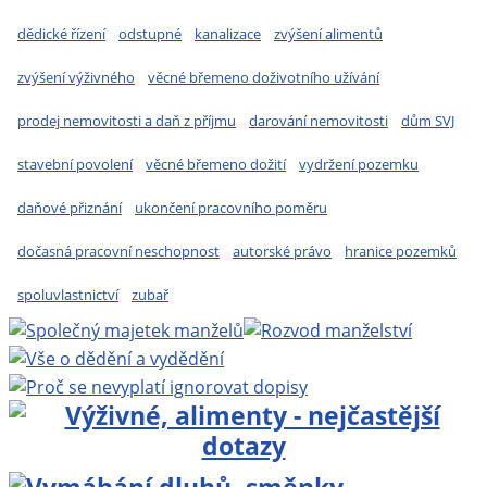
dědické řízení
odstupné
kanalizace
zvýšení alimentů
zvýšení výživného
věcné břemeno doživotního užívání
prodej nemovitosti a daň z příjmu
darování nemovitosti
dům SVJ
stavební povolení
věcné břemeno dožití
vydržení pozemku
daňové přiznání
ukončení pracovního poměru
dočasná pracovní neschopnost
autorské právo
hranice pozemků
spoluvlastnictví
zubař