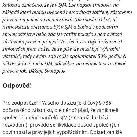
katastru označeno, že je v SJM. Lze napsat smlouvu, na
základě které budou uvedené nemovitosti zatíženy zástavním
právem na polovinu nemovitostí. Zda musím čekat, až
nemovistosti přestanou být v SJM a budou v podílovém
spoluvlastnictví nebo zda lze zatížit polovinu nemovitosti
zástavním právem již nyní. Ve všech vzorových zástavních
smlouvách jsem našel, že se píše, že musí být "výhradní
vlastník", tedy nevím, zda může spolumajitel 50% podílu či
někdo, kdo to má v SJM, dát vůbec na nemovitost zástavní
právo a jak. Děkuji, Svatopluk
Odpověď:
Pro zodpovězení Vašeho dotazu je klíčový § 736
občanského zákoníku, dle něhož platí, že zanikne-li
společné jmění manželů SJM (k čemuž dochází
rozvodem), provede se likvidace dosud společných
povinností a práv jejich vypořádáním. Dokud zaniklé