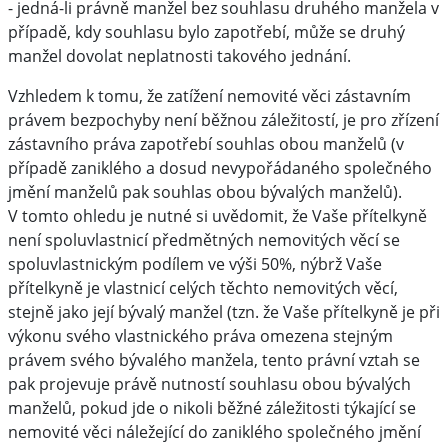
- jedná-li právně manžel bez souhlasu druhého manžela v
případě, kdy souhlasu bylo zapotřebí, může se druhý
manžel dovolat neplatnosti takového jednání.
Vzhledem k tomu, že zatížení nemovité věci zástavním
právem bezpochyby není běžnou záležitostí, je pro zřízení
zástavního práva zapotřebí souhlas obou manželů (v
případě zaniklého a dosud nevypořádaného společného
jmění manželů pak souhlas obou bývalých manželů).
V tomto ohledu je nutné si uvědomit, že Vaše přítelkyně
není spoluvlastnicí předmětných nemovitých věcí se
spoluvlastnickým podílem ve výši 50%, nýbrž Vaše
přítelkyně je vlastnicí celých těchto nemovitých věcí,
stejně jako její bývalý manžel (tzn. že Vaše přítelkyně je při
výkonu svého vlastnického práva omezena stejným
právem svého bývalého manžela, tento právní vztah se
pak projevuje právě nutností souhlasu obou bývalých
manželů, pokud jde o nikoli běžné záležitosti týkající se
nemovité věci náležející do zaniklého společného jmění