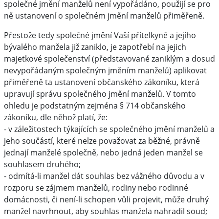
společné jmění manželů není vypořádáno, použijí se pro
ně ustanovení o společném jmění manželů přiměřeně.
Přestože tedy společné jmění Vaší přítelkyně a jejího
bývalého manžela již zaniklo, je zapotřebí na jejich
majetkové společenství (představované zaniklým a dosud
nevypořádaným společným jměním manželů) aplikovat
přiměřeně ta ustanovení občanského zákoníku, která
upravují správu společného jmění manželů. V tomto
ohledu je podstatným zejména § 714 občanského
zákoníku, dle něhož platí, že:
- v záležitostech týkajících se společného jmění manželů a
jeho součástí, které nelze považovat za běžné, právně
jednají manželé společně, nebo jedná jeden manžel se
souhlasem druhého;
- odmítá-li manžel dát souhlas bez vážného důvodu a v
rozporu se zájmem manželů, rodiny nebo rodinné
domácnosti, či není-li schopen vůli projevit, může druhý
manžel navrhnout, aby souhlas manžela nahradil soud;