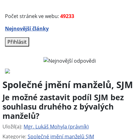
Počet stránek ve webu:
49233
Nejnovější články
Přihlásit
Společné jmění manželů, SJM
Je možné zastavit podíl SJM bez
souhlasu druhého z bývalých
manželů?
Základní údaje
Uložil(a):
Mgr. Lukáš Mohyla (právník)
Kategorie:
Společné jmění manželů SJM