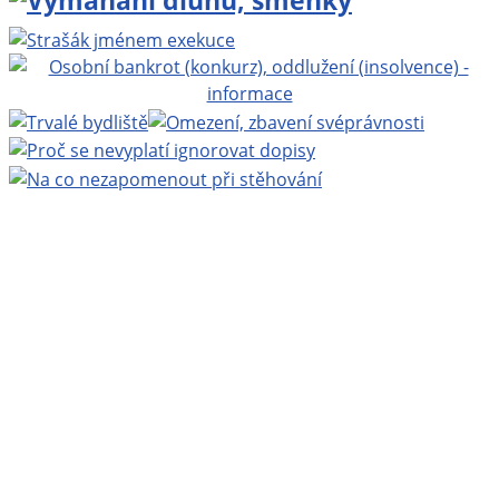
Projekt BEZPLATNÁ PRÁVNÍ PORADNA ONLINE
www.bezplatnapravniporadna.cz
, vedoucí projektu:
MUDr. Zbyněk Mlčoch
, Copyright ©
Eva Mlčochová
2009 - 2026.
Webhosting
Active24
| Grafika:
Ladislav Křížek
|
Realizace a technická podpora:
Miroslav Ernst
|
200
nejnovějších stránek
|
login
.
Navštivte také:
Zbynekmlcoch.cz, osobní web MUDr.
Zbyňka Mlčocha
|
Alkoholik.cz, vše o alkoholismu
|