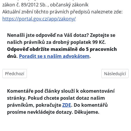
zákon č. 89/2012 Sb. , občanský zákoník
Aktuální znění těchto právních předpisů naleznete zde:
https://portal.gov.cz/app/zakony/
Nenašli jste odpověď na Váš dotaz? Zeptejte se
našich právníků za drobný poplatek 99 Kč.
Odpověď obdržíte maximálně do 5 pracovních
dnů
.
Poradit se s naším advokátem
.
Předchozí článek: Je možné zastavit podíl SJM bez souhlasu exm
Další článek:
Předchozí
Následující
Komentáře pod články slouží k okomentování
stránky. Pokud chcete poslat dotaz našim
právníkům, pokračujte
ZDE
. Do komentářů
prosíme nevkládejte dotazy. Děkujeme.