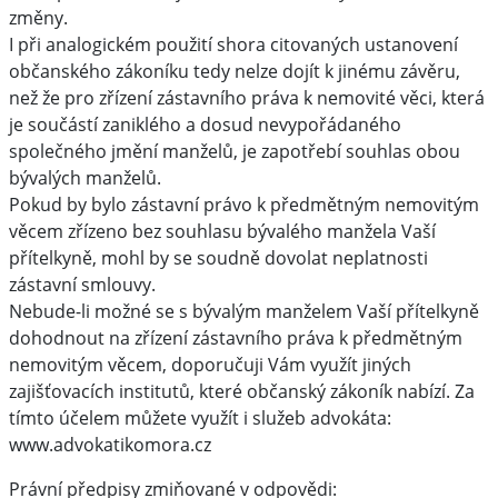
změny.
I při analogickém použití shora citovaných ustanovení
občanského zákoníku tedy nelze dojít k jinému závěru,
než že pro zřízení zástavního práva k nemovité věci, která
je součástí zaniklého a dosud nevypořádaného
společného jmění manželů, je zapotřebí souhlas obou
bývalých manželů.
Pokud by bylo zástavní právo k předmětným nemovitým
věcem zřízeno bez souhlasu bývalého manžela Vaší
přítelkyně, mohl by se soudně dovolat neplatnosti
zástavní smlouvy.
Nebude-li možné se s bývalým manželem Vaší přítelkyně
dohodnout na zřízení zástavního práva k předmětným
nemovitým věcem, doporučuji Vám využít jiných
zajišťovacích institutů, které občanský zákoník nabízí. Za
tímto účelem můžete využít i služeb advokáta:
www.advokatikomora.cz
Právní předpisy zmiňované v odpovědi: