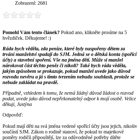
Zobrazení: 2681
Pomohl Vám tento článek?
Pokud ano, klikněte prosíme na 5
hvězdiček. Děkujeme! :)
Ráda bych věděla, zda peníze, které byly naspořeny dětem za
trvání manželství spadají do SJM. Jedná se o dětská konta (spořící
účty) a stavební spoření. Vše na jména dětí. Může si manžel
nárokovat část těchto peněz či nikoli? Také bych ráda věděla,
jakým způsobem se prokazuje, pokud manžel uvede jako důvod
rozvodu nevěru a já s tímto tvrzením nebudu souhlasit, protože se
nebude zakládat na pravdě.
Případně, vzhledem k tomu, že nemá žádný důvod žádost o rozvod
podat, uvede jako důvod nepřekonatelný odpor k mojí osobě. Velice
děkuji, Justýna
Odpověď:
Pokud mají děti na svá jména vedené spořící účty jsou jejich, nikoliv
součástí SJM. Zákon o rodině stanoví, že pokud to majetkové
poměry rodičů připouštějí, lze za odůvodněné potřeby dítěte