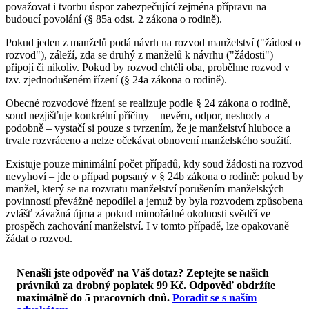
považovat i tvorbu úspor zabezpečující zejména přípravu na
budoucí povolání (§ 85a odst. 2 zákona o rodině).
Pokud jeden z manželů podá návrh na rozvod manželství ("žádost o
rozvod"), záleží, zda se druhý z manželů k návrhu ("žádosti")
připojí či nikoliv. Pokud by rozvod chtěli oba, proběhne rozvod v
tzv. zjednodušeném řízení (§ 24a zákona o rodině).
Obecné rozvodové řízení se realizuje podle § 24 zákona o rodině,
soud nezjišťuje konkrétní příčiny – nevěru, odpor, neshody a
podobně – vystačí si pouze s tvrzením, že je manželství hluboce a
trvale rozvráceno a nelze očekávat obnovení manželského soužití.
Existuje pouze minimální počet případů, kdy soud žádosti na rozvod
nevyhoví – jde o případ popsaný v § 24b zákona o rodině: pokud by
manžel, který se na rozvratu manželství porušením manželských
povinností převážně nepodílel a jemuž by byla rozvodem způsobena
zvlášť závažná újma a pokud mimořádné okolnosti svědčí ve
prospěch zachování manželství. I v tomto případě, lze opakovaně
žádat o rozvod.
Nenašli jste odpověď na Váš dotaz? Zeptejte se našich
právníků za drobný poplatek 99 Kč.
Odpověď obdržíte
maximálně do 5 pracovních dnů
.
Poradit se s naším