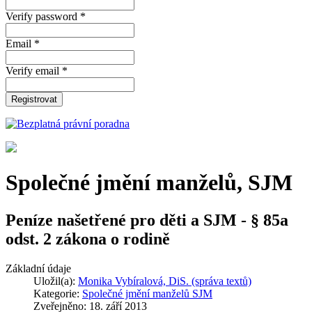
Verify password *
Email *
Verify email *
Registrovat
Společné jmění manželů, SJM
Peníze našetřené pro děti a SJM - § 85a
odst. 2 zákona o rodině
Základní údaje
Uložil(a):
Monika Vybíralová, DiS. (správa textů)
Kategorie:
Společné jmění manželů SJM
Zveřejněno: 18. září 2013