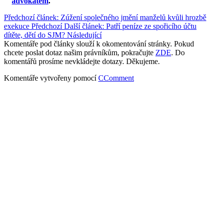
advokátem
.
Předchozí článek: Zúžení společného jmění manželů kvůli hrozbě
exekuce
Předchozí
Další článek: Patří peníze ze spořicího účtu
dítěte, dětí do SJM?
Následující
Komentáře pod články slouží k okomentování stránky. Pokud
chcete poslat dotaz našim právníkům, pokračujte
ZDE
. Do
komentářů prosíme nevkládejte dotazy. Děkujeme.
Komentáře vytvořeny pomocí
CComment