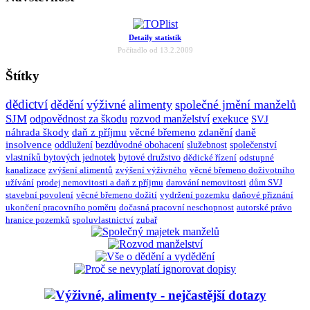
Detaily statistik
Počítadlo od 13.2.2009
Štítky
dědictví
dědění
výživné
alimenty
společné jmění manželů
SJM
odpovědnost za škodu
rozvod manželství
exekuce
SVJ
náhrada škody
daň z příjmu
věcné břemeno
zdanění
daně
insolvence
oddlužení
bezdůvodné obohacení
služebnost
společenství
vlastníků bytových jednotek
bytové družstvo
dědické řízení
odstupné
kanalizace
zvýšení alimentů
zvýšení výživného
věcné břemeno doživotního
užívání
prodej nemovitosti a daň z příjmu
darování nemovitosti
dům SVJ
stavební povolení
věcné břemeno dožití
vydržení pozemku
daňové přiznání
ukončení pracovního poměru
dočasná pracovní neschopnost
autorské právo
hranice pozemků
spoluvlastnictví
zubař