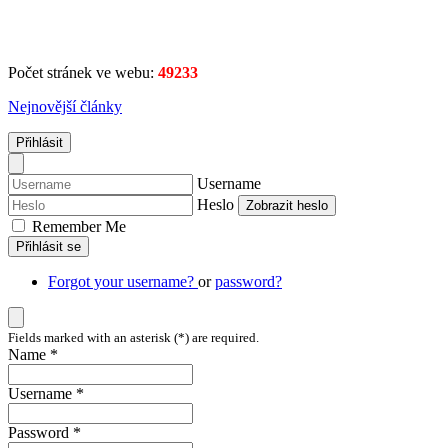
Počet stránek ve webu:
49233
Nejnovější články
Přihlásit
Username
Heslo
Zobrazit heslo
Remember Me
Přihlásit se
Forgot your username?
or
password?
Fields marked with an asterisk (*) are required.
Name *
Username *
Password *