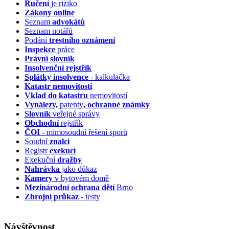
Ručení
je riziko
Zákony online
Seznam
advokátů
Seznam notářů
Podání
trestního oznámení
Inspekce
práce
Právní slovník
Insolvenční
rejstřík
Splátky insolvence
- kalkulačka
Katastr nemovitostí
Vklad do katastru
nemovitostí
Vynálezy,
patenty
, ochranné známky
Slovník
veřejné správy
Obchodní
rejstřík
ČOI
- mimosoudní řešení sporů
Soudní
znalci
Registr
exekucí
Exekuční
dražby
Nahrávka
jako důkaz
Kamery
v bytovém domě
Mezinárodní ochrana dětí
Brno
Zbrojní průkaz
- testy
Návštěvnost