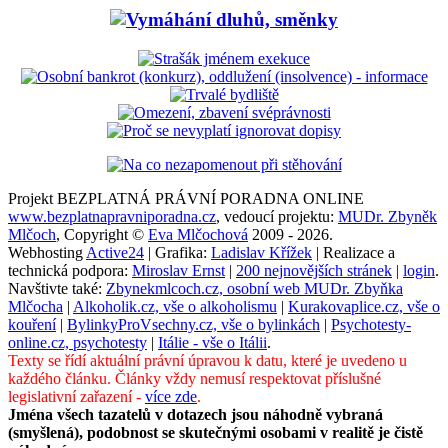
Projekt BEZPLATNÁ PRÁVNÍ PORADNA ONLINE
www.bezplatnapravniporadna.cz
, vedoucí projektu:
MUDr. Zbyněk
Mlčoch
, Copyright ©
Eva Mlčochová
2009 - 2026.
Webhosting
Active24
| Grafika:
Ladislav Křížek
| Realizace a
technická podpora:
Miroslav Ernst
|
200 nejnovějších stránek
|
login
.
Navštivte také:
Zbynekmlcoch.cz, osobní web MUDr. Zbyňka
Mlčocha
|
Alkoholik.cz, vše o alkoholismu
|
Kurakovaplice.cz, vše o
kouření
|
BylinkyProVsechny.cz, vše o bylinkách
|
Psychotesty-
online.cz, psychotesty
|
Itálie - vše o Itálii
.
Texty se řídí aktuální právní úpravou k datu, které je uvedeno u
každého článku. Články vždy nemusí respektovat příslušné
legislativní zařazení -
více zde
.
Jména všech tazatelů v dotazech jsou náhodně vybraná
(smyšlená), podobnost se skutečnými osobami v realitě je čistě