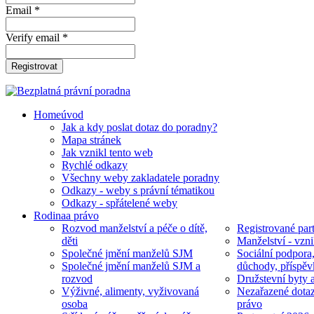
Email *
Verify email *
Registrovat
Home
úvod
Jak a kdy poslat dotaz do poradny?
Mapa stránek
Jak vznikl tento web
Rychlé odkazy
Všechny weby zakladatele poradny
Odkazy - weby s právní tématikou
Odkazy - spřátelené weby
Rodina
a právo
Rozvod manželství a péče o dítě,
Registrované part
děti
Manželství - vzni
Společné jmění manželů SJM
Sociální podpora
Společné jmění manželů SJM a
důchody, příspěv
rozvod
Družstevní byty 
Výživné, alimenty, vyživovaná
Nezařazené dotaz
osoba
právo