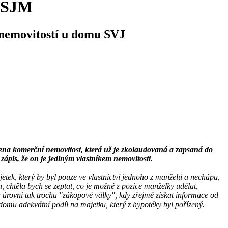
, SJM
 nemovitostí u domu SVJ
vena komerční nemovitost, která už je zkolaudovaná a zapsaná do
 zápis, že on je jediným vlastníkem nemovitosti.
etek, který by byl pouze ve vlastnictví jednoho z manželů a nechápu,
, chtěla bych se zeptat, co je možné z pozice manželky udělat,
 úrovni tak trochu "zákopové války", kdy zřejmě získat informace od
domu adekvátní podíl na majetku, který z hypotéky byl pořízený.