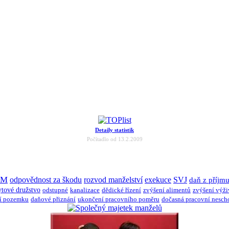
Detaily statistik
Počítadlo od 13.2.2009
JM
odpovědnost za škodu
rozvod manželství
exekuce
SVJ
daň z příjm
ytové družstvo
odstupné
kanalizace
dědické řízení
zvýšení alimentů
zvýšení výž
í pozemku
daňové přiznání
ukončení pracovního poměru
dočasná pracovní nesch