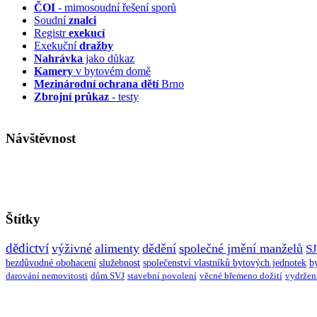
ČOI
- mimosoudní řešení sporů
Soudní
znalci
Registr
exekucí
Exekuční
dražby
Nahrávka
jako důkaz
Kamery
v bytovém domě
Mezinárodní ochrana dětí
Brno
Zbrojní průkaz
- testy
Návštěvnost
Štítky
dědictví
výživné
alimenty
dědění
společné jmění manželů
S
bezdůvodné obohacení
služebnost
společenství vlastníků bytových jednotek
b
darování nemovitosti
dům SVJ
stavební povolení
věcné břemeno dožití
vydržen