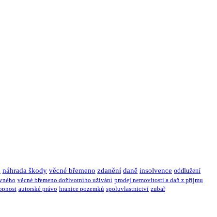
u
náhrada škody
věcné břemeno
zdanění
daně
insolvence
oddlužení
ivného
věcné břemeno doživotního užívání
prodej nemovitosti a daň z příjmu
opnost
autorské právo
hranice pozemků
spoluvlastnictví
zubař