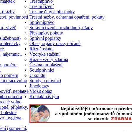
 majetek
Trestní
právo
Trestní řízení
, dražby
Trestné činy a přestupky
ctví, povinnosti
Trestní sazby, ochranná opatření, pokuty
Správní
právo
ní, závěť
Správní řízení a rozhodnutí, úřady
Přestupky, pokuty
služebnost)
Správní poplatky
pohledávky,
Obce, orgány obce, občané
ce
Různé
ostatní
, nájemníci,
Vzory
ke stažení
Různé vzory zdarma
o poměru,
Čestná prohlášení
a
Soud
právníci
ho poměru
U soudu
ní pracovního
Soudy a právníci
Jiné
dotazy
ověď, neplatné
Vložit dotaz
ního poměru
Kontakt
náš tým
acené volno
upné, příplatky,
 bolestné
vo, hygiena,
tění (komerční,