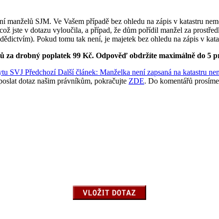
ění manželů SJM. Ve Vašem případě bez ohledu na zápis v katastru nemo
ž jste v dotazu vyloučila, a případ, že dům pořídil manžel za prostředk
dědictvím). Pokud tomu tak není, je majetek bez ohledu na zápis v ka
ků za drobný poplatek 99 Kč.
Odpověď obdržíte maximálně do 5 p
bytu SVJ
Předchozí
Další článek: Manželka není zapsaná na katastru n
poslat dotaz našim právníkům, pokračujte
ZDE
. Do komentářů prosíme