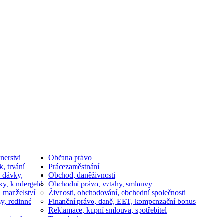
nerství
Občan
a právo
k, trvání
Práce
zaměstnání
, dávky,
Obchod, daně
živnosti
ky, kindergeld
Obchodní právo, vztahy, smlouvy
a manželství
Živnosti, obchodování, obchodní společnosti
y, rodinné
Finanční právo, daně, EET, kompenzační bonus
Reklamace, kupní smlouva, spotřebitel