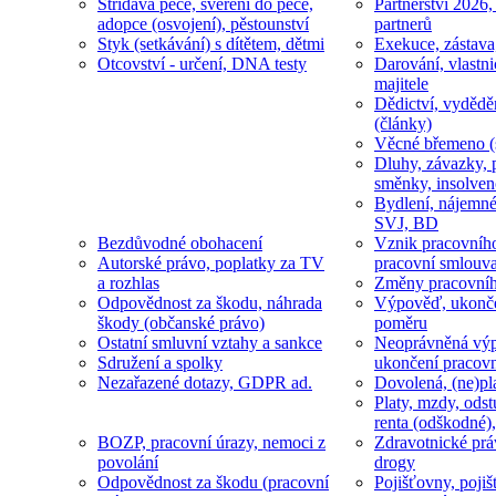
Střídavá péče, svěření do péče,
Partnerství 2026,
adopce (osvojení), pěstounství
partnerů
Styk (setkávání) s dítětem, dětmi
Exekuce, zástava
Otcovství - určení, DNA testy
Darování, vlastni
majitele
Dědictví, vydědě
(články)
Věcné břemeno (
Dluhy, závazky, 
směnky, insolven
Bydlení, nájemné
SVJ, BD
Bezdůvodné obohacení
Vznik pracovníh
Autorské právo, poplatky za TV
pracovní smlouv
a rozhlas
Změny pracovní
Odpovědnost za škodu, náhrada
Výpověď, ukonče
škody (občanské právo)
poměru
Ostatní smluvní vztahy a sankce
Neoprávněná výp
Sdružení a spolky
ukončení pracov
Nezařazené dotazy, GDPR ad.
Dovolená, (ne)pl
Platy, mzdy, odst
renta (odškodné),
BOZP, pracovní úrazy, nemoci z
Zdravotnické prá
povolání
drogy
Odpovědnost za škodu (pracovní
Pojišťovny, pojiš