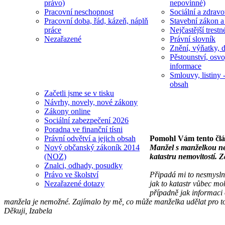
právo)
nepovinné)
Pracovní neschopnost
Sociální a zdravot
Pracovní doba, řád, kázeň, náplň
Stavební zákon a
práce
Nejčastější trestn
Nezařazené
Právní slovník
Znění, výňatky, d
Pěstounství, osvo
informace
Smlouvy, listiny -
obsah
Začetli jsme se v tisku
Návrhy, novely, nové zákony
Zákony online
Sociální zabezpečení 2026
Poradna ve finanční tísni
Pomohl Vám tento čl
Právní odvětví a jejich obsah
Manžel s manželkou nem
Nový občanský zákoník 2014
katastru nemovitostí. Z
(NOZ)
Znalci, odhady, posudky
Připadá mi to nesmyslné
Právo ve školství
jak to katastr vůbec mo
Nezařazené dotazy
případně jak informaci 
manžela je nemožné. Zajímalo by mě, co může manželka udělat pro to,
Děkuji, Izabela