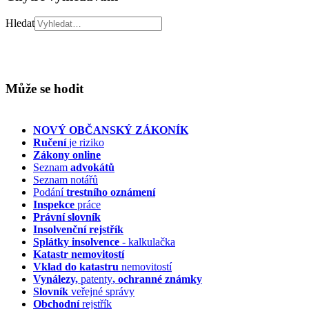
Hledat
Může se hodit
NOVÝ OBČANSKÝ ZÁKONÍK
Ručení
je riziko
Zákony online
Seznam
advokátů
Seznam notářů
Podání
trestního oznámení
Inspekce
práce
Právní slovník
Insolvenční
rejstřík
Splátky insolvence
- kalkulačka
Katastr nemovitostí
Vklad do katastru
nemovitostí
Vynálezy,
patenty
, ochranné známky
Slovník
veřejné správy
Obchodní
rejstřík