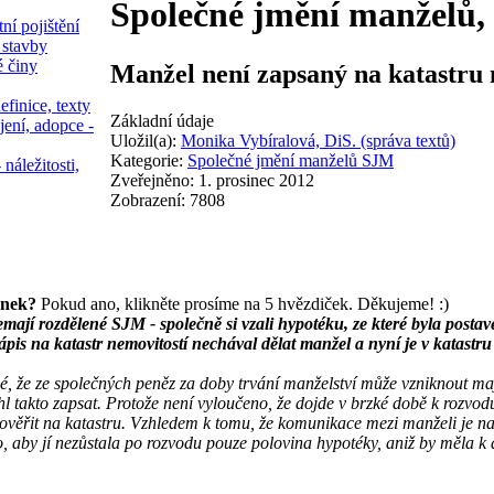
Společné jmění manželů
ní pojištění
 stavby
é činy
Manžel není zapsaný na katastru
efinice, texty
Základní údaje
jení, adopce -
Uložil(a):
Monika Vybíralová, DiS. (správa textů)
Kategorie:
Společné jmění manželů SJM
 náležitosti,
Zveřejněno: 1. prosinec 2012
Zobrazení: 7808
ánek?
Pokud ano, klikněte prosíme na 5 hvězdiček. Děkujeme! :)
ají rozdělené SJM - společně si vzali hypotéku, ze které byla posta
ápis na katastr nemovitostí nechával dělat manžel a nyní je v katastru
, že ze společných peněz za doby trvání manželství může vzniknout maj
hl takto zapsat. Protože není vyloučeno, že dojde v brzké době k rozvodu
ověřit na katastru. Vzhledem k tomu, že komunikace mezi manželi je na
 aby jí nezůstala po rozvodu pouze polovina hypotéky, aniž by měla k 