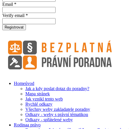
Email *
Verify email *
Registrovat
Home
úvod
Jak a kdy poslat dotaz do poradny?
Mapa stránek
Jak vznikl tento web
Rychlé odkazy
Všechny weby zakladatele poradny
Odkazy - weby s právní tématikou
Odkazy - spřátelené weby
Rodina
a právo