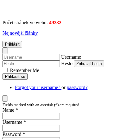
Počet stránek ve webu:
49232
Nejnovější články
Přihlásit
Username
Heslo
Zobrazit heslo
Remember Me
Přihlásit se
Forgot your username?
or
password?
Fields marked with an asterisk (*) are required.
Name *
Username *
Password *