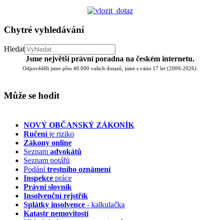
Chytré vyhledávání
Hledat
Jsme největší právní poradna na českém internetu.
Odpověděli jsme přes 40.000 vašich dotazů, jsme s vámi 17 let (2009-2026).
Může se hodit
NOVÝ OBČANSKÝ ZÁKONÍK
Ručení
je riziko
Zákony online
Seznam
advokátů
Seznam notářů
Podání
trestního oznámení
Inspekce
práce
Právní slovník
Insolvenční
rejstřík
Splátky insolvence
- kalkulačka
Katastr nemovitostí