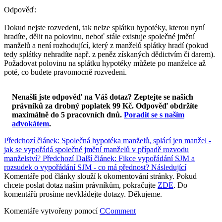
Odpověď:
Dokud nejste rozvedeni, tak nelze splátku hypotéky, kterou nyní
hradíte, dělit na polovinu, neboť stále existuje společné jmění
manželů a není rozhodující, který z manželů splátky hradí (pokud
tedy splátky nehradíte např. z peněz získaných dědictvím či darem).
Požadovat polovinu na splátku hypotéky můžete po manželce až
poté, co budete pravomocně rozvedeni.
Nenašli jste odpověď na Váš dotaz? Zeptejte se našich
právníků za drobný poplatek 99 Kč.
Odpověď obdržíte
maximálně do 5 pracovních dnů
.
Poradit se s naším
advokátem
.
Předchozí článek: Společná hypotéka manželů, splácí jen manžel -
jak se vypořádá společné jmění manželů v případě rozvodu
manželství?
Předchozí
Další článek: Fikce vypořádání SJM a
rozsudek o vypořádání SJM - co má přednost?
Následující
Komentáře pod články slouží k okomentování stránky. Pokud
chcete poslat dotaz našim právníkům, pokračujte
ZDE
. Do
komentářů prosíme nevkládejte dotazy. Děkujeme.
Komentáře vytvořeny pomocí
CComment