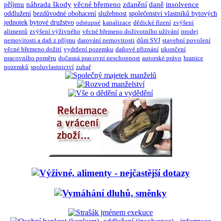
příjmu
náhrada škody
věcné břemeno
zdanění
daně
insolvence
oddlužení
bezdůvodné obohacení
služebnost
společenství vlastníků bytových
jednotek
bytové družstvo
odstupné
kanalizace
dědické řízení
zvýšení
alimentů
zvýšení výživného
věcné břemeno doživotního užívání
prodej
nemovitosti a daň z příjmu
darování nemovitosti
dům SVJ
stavební povolení
věcné břemeno dožití
vydržení pozemku
daňové přiznání
ukončení
pracovního poměru
dočasná pracovní neschopnost
autorské právo
hranice
pozemků
spoluvlastnictví
zubař