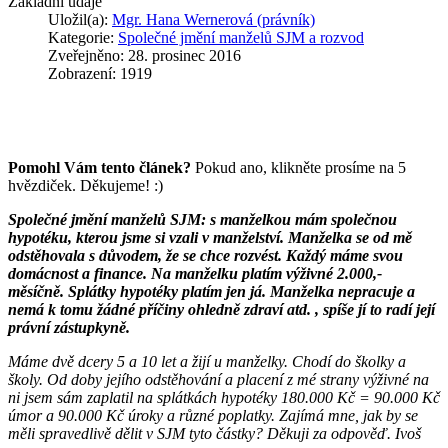
Základní údaje
Uložil(a):
Mgr. Hana Wernerová (právník)
Kategorie:
Společné jmění manželů SJM a rozvod
Zveřejněno: 28. prosinec 2016
Zobrazení: 1919
Pomohl Vám tento článek?
Pokud ano, klikněte prosíme na 5
hvězdiček. Děkujeme! :)
Společné jmění manželů SJM: s manželkou mám společnou
hypotéku, kterou jsme si vzali v manželství. Manželka se od mě
odstěhovala s důvodem, že se chce rozvést. Každý máme svou
domácnost a finance. Na manželku platím výživné 2.000,-
měsíčně. Splátky hypotéky platím jen já. Manželka nepracuje a
nemá k tomu žádné příčiny ohledně zdraví atd. , spíše jí to radí její
právní zástupkyně.
Máme dvě dcery 5 a 10 let a žijí u manželky. Chodí do školky a
školy. Od doby jejího odstěhování a placení z mé strany výživné na
ni jsem sám zaplatil na splátkách hypotéky 180.000 Kč = 90.000 Kč
úmor a 90.000 Kč úroky a různé poplatky. Zajímá mne, jak by se
měli spravedlivě dělit v SJM tyto částky? Děkuji za odpověď. Ivoš