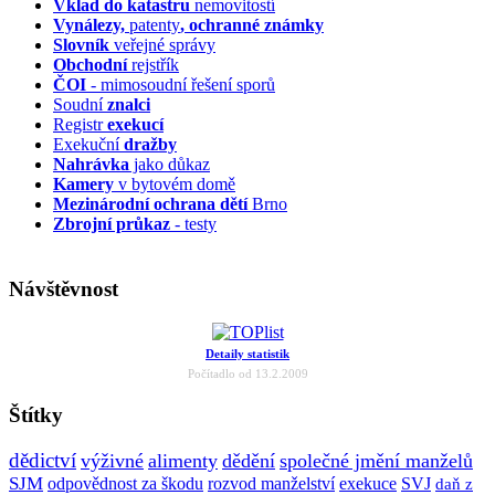
Vklad do katastru
nemovitostí
Vynálezy,
patenty
, ochranné známky
Slovník
veřejné správy
Obchodní
rejstřík
ČOI
- mimosoudní řešení sporů
Soudní
znalci
Registr
exekucí
Exekuční
dražby
Nahrávka
jako důkaz
Kamery
v bytovém domě
Mezinárodní ochrana dětí
Brno
Zbrojní průkaz
- testy
Návštěvnost
Detaily statistik
Počítadlo od 13.2.2009
Štítky
dědictví
výživné
alimenty
dědění
společné jmění manželů
SJM
odpovědnost za škodu
rozvod manželství
exekuce
SVJ
daň z