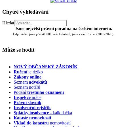
Chytré vyhledávání
Hledat
Jsme největší právní poradna na českém internetu.
Odpověděli jsme přes 40.000 vašich dotazů, jsme s vámi 17 let (2009-2026).
Může se hodit
NOVÝ OBČANSKÝ ZÁKONÍK
Ručení
je riziko
Zákony online
Seznam
advokátů
Seznam notářů
Podání
trestního oznámení
Inspekce
práce
Právní slovník
Insolvenční
rejstřík
Splátky insolvence
- kalkulačka
Katastr nemovitostí
Vklad do katastru
nemovitostí