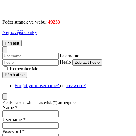
Počet stránek ve webu:
49233
Nejnovější články
Přihlásit
Username
Heslo
Zobrazit heslo
Remember Me
Přihlásit se
Forgot your username?
or
password?
Fields marked with an asterisk (*) are required.
Name *
Username *
Password *