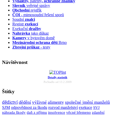
Vynálezy,
patenty
, ochranné známky
Slovník
veřejné správy
Obchodní
rejstřík
ČOI
- mimosoudní řešení sporů
Soudní
znalci
Registr
exekucí
Exekuční
dražby
Nahrávka
jako důkaz
Kamery
v bytovém domě
Mezinárodní ochrana dětí
Brno
Zbrojní průkaz
- testy
Návštěvnost
Detaily statistik
Počítadlo od 13.2.2009
Štítky
dědictví
dědění
výživné
alimenty
společné jmění manželů
SJM
odpovědnost za škodu
rozvod manželství
exekuce
SVJ
náhrada škody
daň z příjmu
insolvence
věcné břemeno
zdanění