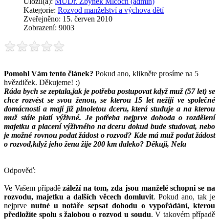
Uložil(a):
MUDr. Zbyněk Mlčoch (admin)
Kategorie:
Rozvod manželství a výchova dětí
Zveřejněno: 15. červen 2010
Zobrazení: 9003
Pomohl Vám tento článek?
Pokud ano, klikněte prosíme na 5
hvězdiček. Děkujeme! :)
Ráda bych se zeptala,jak je potřeba postupovat když muž (57 let) se
chce rozvést se svou ženou, se kterou 15 let nežijí ve společné
domácnosti a mají již plnoletou dceru, která studuje a na kterou
muž stále platí výživné. Je potřeba nejprve dohoda o rozdělení
majetku a placení výživného na dceru dokud bude studovat, nebo
je možné rovnou podat žádost o rozvod? Kde má muž podat žádost
o rozvod,když jeho žena žije 200 km daleko? Děkuji, Nela
Odpověď:
Ve Vašem případě
záleží na tom, zda jsou manželé schopni se na
rozvodu, majetku a dalších věcech domluvit
. Pokud ano, tak je
nejprve
nutné u notáře sepsat dohodu o vypořádání, kterou
předložíte spolu s žalobou o rozvod u soudu
. V takovém případě