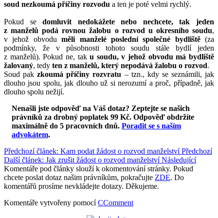
soud nezkoumá příčiny rozvodu
a ten je poté velmi rychlý.
Pokud se
domluvit nedokážete nebo nechcete, tak jeden
z manželů podá rovnou žalobu o rozvod u okresního soudu
,
v jehož obvodu
měli manželé poslední společné bydliště
(za
podmínky, že v působnosti tohoto soudu stále bydlí jeden
z manželů). Pokud ne, tak
u soudu, v jehož obvodu má bydliště
žalovaný
, tedy
ten z manželů, který nepodává žalobu o rozvod
.
Soud pak
zkoumá příčiny rozvratu
– tzn., kdy se seznámili, jak
dlouho jsou spolu, jak dlouho už si nerozumí a proč, případně, jak
dlouho spolu nežijí.
Nenašli jste odpověď na Váš dotaz? Zeptejte se našich
právníků za drobný poplatek 99 Kč.
Odpověď obdržíte
maximálně do 5 pracovních dnů
.
Poradit se s naším
advokátem
.
Předchozí článek: Kam podat žádost o rozvod manželství
Předchozí
Další článek: Jak zrušit žádost o rozvod manželství
Následující
Komentáře pod články slouží k okomentování stránky. Pokud
chcete poslat dotaz našim právníkům, pokračujte
ZDE
. Do
komentářů prosíme nevkládejte dotazy. Děkujeme.
Komentáře vytvořeny pomocí
CComment