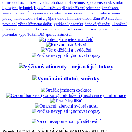
daně
oddlužení
bezdůvodné obohacení
služebnost
společenství vlastníků
bytových jednotek
bytové družstvo
dědické řízení
odstupné
kanalizace
zvýšení alimentů
zvýšení výživného
věcné břemeno doživotního užívání
prodej nemovitosti a daň z příjmu
darování nemovitosti
dům SVJ
stavební
povolení
věcné břemeno dožití
vydržení pozemku
daňové přiznání
ukončení
pracovního poměru
dočasná pracovní neschopnost
autorské právo
hranice
pozemků
vypořádání SJM
spoluvlastnictví
Projekt BEZPLATNÁ PRÁVNÍ PORADNA ONLINE