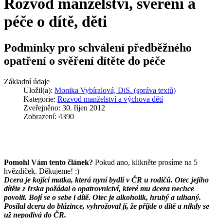
Rozvod manželství, svěření a
péče o dítě, děti
Podmínky pro schválení předběžného
opatření o svěření dítěte do péče
Základní údaje
Uložil(a):
Monika Vybíralová, DiS. (správa textů)
Kategorie:
Rozvod manželství a výchova dětí
Zveřejněno: 30. říjen 2012
Zobrazení: 4390
Pomohl Vám tento článek?
Pokud ano, klikněte prosíme na 5
hvězdiček. Děkujeme! :)
Dcera je kojící matka, která nyní bydlí v ČR u rodičů. Otec jejího
dítěte z Irska požádal o opatrovnictví, které mu dcera nechce
povolit. Bojí se o sebe i dítě. Otec je alkoholik, hrubý a ulhaný.
Posílal dceru do blázince, vyhrožoval jí, že příjde o dítě a nikdy se
už nepodívá do ČR.