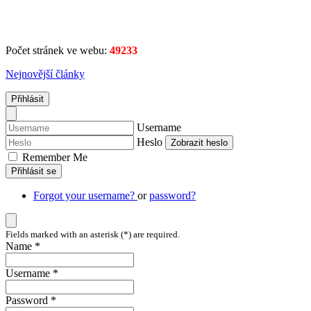
Počet stránek ve webu:
49233
Nejnovější články
Přihlásit
Username
Heslo
Zobrazit heslo
Remember Me
Přihlásit se
Forgot your username?
or
password?
Fields marked with an asterisk (*) are required.
Name *
Username *
Password *