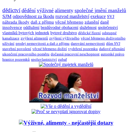
dědictví
dědění
výživné
alimenty
společné jmění manželů
SJM
odpovědnost za škodu
rozvod manželství
exekuce
SVJ
náhrada škody
daň z příjmu
věcné břemeno
zdanění
daně
insolvence
oddlužení
bezdůvodné obohacení
služebnost
společenství
vlastníků bytových jednotek
bytové družstvo
dědické řízení
odstupné
kanalizace
zvýšení alimentů
zvýšení výživného
věcné břemeno doživotního
užívání
prodej nemovitosti a daň z příjmu
darování nemovitosti
dům SVJ
stavební povolení
věcné břemeno dožití
vydržení pozemku
daňové přiznání
ukončení pracovního poměru
dočasná pracovní neschopnost
autorské právo
hranice pozemků
spoluvlastnictví
zubař