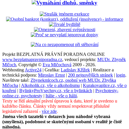
Projekt BEZPLATNÁ PRÁVNÍ PORADNA ONLINE
www.bezplatnapravniporadna.cz
, vedoucí projektu:
MUDr. Zbyněk
Mlčoch
, Copyright ©
Eva Mlčochová
2009 - 2026.
Webhosting
Active24
| Grafika:
Ladislav Křížek
| Realizace a
technická podpora:
Miroslav Ernst
|
200 nejnovějších stránek
|
login
.
Navštivte také:
Zbynekmlcoch.cz, osobní web MUDr. Zbyňka
Mlčocha
|
Alkoholik.cz, vše o alkoholismu
|
Kurakovaplice.cz, vše o
kouření
|
BylinkyProVsechny.cz, vše o bylinkách
|
Psychotesty-
online.cz, psychotesty
|
Itálie - vše o Itálii
.
Texty se řídí aktuální právní úpravou k datu, které je uvedeno u
každého článku. Články vždy nemusí respektovat příslušné
legislativní zařazení -
více zde
.
Jména všech tazatelů v dotazech jsou náhodně vybraná
(smyšlená), podobnost se skutečnými osobami v realitě je čistě
náhodná.