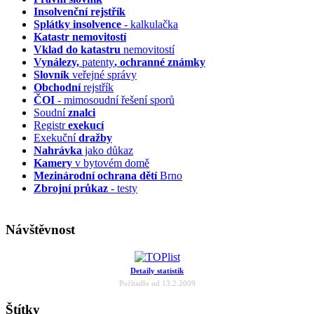
Insolvenční
rejstřík
Splátky insolvence
- kalkulačka
Katastr nemovitostí
Vklad do katastru
nemovitostí
Vynálezy,
patenty
, ochranné známky
Slovník
veřejné správy
Obchodní
rejstřík
ČOI
- mimosoudní řešení sporů
Soudní
znalci
Registr
exekucí
Exekuční
dražby
Nahrávka
jako důkaz
Kamery
v bytovém domě
Mezinárodní ochrana dětí
Brno
Zbrojní průkaz
- testy
Návštěvnost
Detaily statistik
Počítadlo od 13.2.2009
Štítky