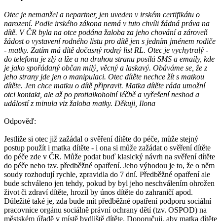
Otec je nemanžel a nepartner, jen uveden v irském certifikátu o
narození. Podle irského zákona nemá v tuto chvíli žádná práva na
dítě. V ČR byla na otce podána žaloba za jeho chování a zároveň
žádost o vystavení rodného listu pro dítě jen s jedním jménem rodiče
- matky. Zatím má dítě dočasný rodný list RL. Otec je vychytralý -
do telefonu je zlý a lže a na druhou stranu posílá SMS a emaily, kde
je jako spořádaný občan milý, věcný a laskavý. Obáváme se, že z
jeho strany jde jen o manipulaci. Otec dítěte nechce žít s matkou
dítěte. Jen chce matku o dítě připravit. Matka dítěte ráda umožní
otci kontakt, ale až po protialkoholní léčbě a vyřešení neshod a
událostí z minula viz žaloba matky. Děkuji, Ilona
Odpověď:
Jestliže si otec již zažádal o svěření dítěte do péče, může stejný
postup použít i matka dítěte - i ona si může zažádat o svěření dítěte
do péče zde v ČR. Může podat buď klasický návrh na svěření dítěte
do péče nebo tzv. předběžné opatření. Jeho výhodou je to, že o něm
soudy rozhodují rychle, zpravidla do 7 dní. Předběžné opatření ale
bude schváleno jen tehdy, pokud by byl jeho neschválením ohrožen
život či zdraví dítěte, hrozil by únos dítěte do zahraničí apod.
Důležité také je, zda bude mít předběžné opatření podporu sociální
pracovnice orgánu sociálně právní ochrany dětí (tzv. OSPOD) na
městském úřadě v místě bydliště dítěte. Doporučuji, aby matka dítěte