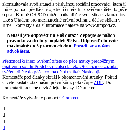
zkonzultovala svoji situaci s příslušnou sociální pracovnicí, která jí
může pomoci předběžné opatření či návrh na svěření dítěte do péče
sepsat. Kromě OSPOD může matka dítěte svou situaci zkonzultovat
také s Úřadem pro mezinárodně právní ochranu dětí se sídlem v
Brně - kontakty a další informace najdete na www.umpod.cz.
Nenašli jste odpověď na Váš dotaz? Zeptejte se našich
právníků za drobný poplatek 99 Kč.
Odpověď obdržíte
maximálně do 5 pracovních dnů
.
Poradit se s naším
advokátem
.
Předchozí článek: Svěření dítete do péče matky předběžným
opatřením soudu
Předchozí
Další článek: Otec cizinec zažádal
svěření dítěte do péče, co má dělat matka?
Následující
Komentáře pod články slouží k okomentování stránky. Pokud
chcete poslat dotaz našim právníkům, pokračujte
ZDE
. Do
komentářů prosíme nevkládejte dotazy. Děkujeme.
Komentáře vytvořeny pomocí
CComment