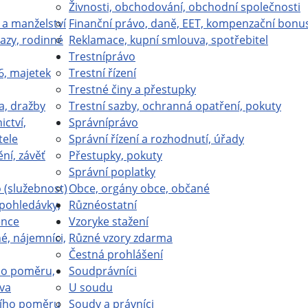
Živnosti, obchodování, obchodní společnosti
 a manželství
Finanční právo, daně, EET, kompenzační bonu
azy, rodinné
Reklamace, kupní smlouva, spotřebitel
Trestní
právo
6, majetek
Trestní řízení
Trestné činy a přestupky
a, dražby
Trestní sazby, ochranná opatření, pokuty
ictví,
Správní
právo
tele
Správní řízení a rozhodnutí, úřady
ní, závěť
Přestupky, pokuty
Správní poplatky
(služebnost)
Obce, orgány obce, občané
 pohledávky,
Různé
ostatní
ence
Vzory
ke stažení
é, nájemníci,
Různé vzory zdarma
Čestná prohlášení
ho poměru,
Soud
právníci
va
U soudu
ího poměru
Soudy a právníci