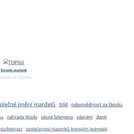
Detaily statistik
čítadlo od 13.2.2009
olečné jmění manželů
SJM
odpovědnost za škodu
mu
náhrada škody
věcné břemeno
zdanění
daně
služebnost
společenství vlastníků bytových jednotek