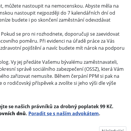
vat, můžete nastoupit na nemocenskou. Abyste měla na
kou nastoupit nejpozději do 7 kalendářních dní od
peníze budete i po skončení zaměstnání odevzdávat
. Pokud se pro ni rozhodnete, doporučuji se zaevidovat
acovního poměru. Při evidenci na úřadě práce za Vás
zdravotní pojištění a navíc budete mít nárok na podporu
log. Vy jej předáte Vašemu bývalému zaměstnavateli,
 okresní správě sociálního zabezpečení (OSSZ), která Vám
iného zařizovat nemusíte. Během čerpání PPM si pak na
o rodičovský příspěvek a zvolíte si jeho výši dle výše
jte se našich právníků za drobný poplatek 99 Kč.
ovních dnů
.
Poradit se s naším advokátem
.
raje roli, co má vliv?
Další článek: 
Následující