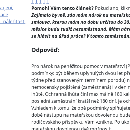
1
1
1
1
1
vojení,
Pomohl Vám tento článek?
Pokud ano, klikn
mace
Zajímalo by mě, zda mám nárok na mateřsko
- náležitosti,
smlouva, kterou mám na dobu určitou do 30.
měsíce budu tudíž nezaměstnaná. Mám nárok
se hlásit na úřad práce? V tomto zaměstnán
Odpověď:
Pro nárok na peněžitou pomoc v mateřství (P
podmínky: být během uplynulých dvou let př
týdne před stanoveným termínem porodu) ne
nemocensky pojištěná (zaměstnaná) i v den
lhůtě. Ochranná lhůta činí maximálně 180 kal
poslední zaměstnání kratší než 180 dní, je o
Vzhledem k tomu, že obě podmínky splňujete
době nástupu na mateřskou dovolenou budet
rodičovského příspěvku Vám vznikne. Po uk
mateřskou dovolenou dvě možnosti: