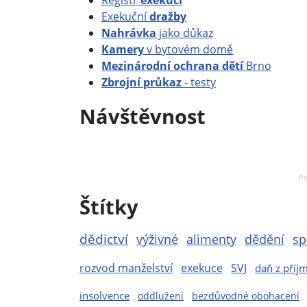
Exekuční
dražby
Nahrávka
jako důkaz
Kamery
v bytovém domě
Mezinárodní ochrana dětí
Brno
Zbrojní průkaz
- testy
Návštěvnost
Po
Štítky
dědictví
výživné
alimenty
dědění
sp
rozvod manželství
exekuce
SVJ
daň z příj
insolvence
oddlužení
bezdůvodné obohacení