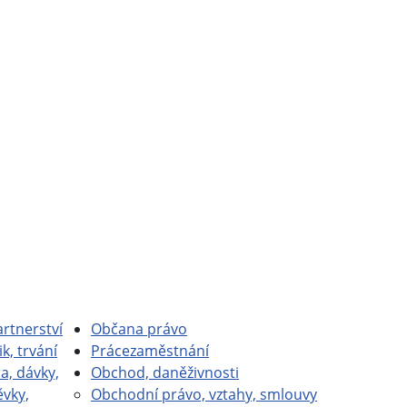
rtnerství
Občan
a právo
ik, trvání
Práce
zaměstnání
a, dávky,
Obchod, daně
živnosti
ěvky,
Obchodní právo, vztahy, smlouvy