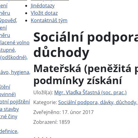
ení
Jiné
dotazy
měru
Vložit dotaz
ýpověď,
Kontakt
náš tým
ení
Sociální podpora
měru
placené volno
důchody
stupné,
a (odškodné),
Mateřská (peněžitá p
ávo, hygiena,
podmínky získání
štění
Základní údaje
Uložil(a):
Mgr. Vlaďka Šťastná (soc. prac.)
ovinné)
otní pojištění
Kategorie:
Sociální podpora, dávky, důchody,
a stavby
Zveřejněno: 17. únor 2017
tné činy
Zobrazení: 1859
definice,