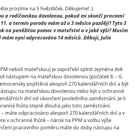
ěte prosíme na 5 hvězdiček. Děkujeme! :)
u a rodičovskou dovolenou, pokud mi skončí pracovní
11. a termín porodu mám až o 3 měsíce později? Tyto 3
 na peněžitou pomoc v mateřství a v jaké výši? Musím
í mám nyní odpracováno 14 měsíců. Děkuji, Julie
PM neboli mateřskou) je zapotřebí splnit zejména dvě
ed nástupem na mateřskou dovolenou (počátek 8. – 6.
mocensky pojištěná alespoň 270 kalendářních dní a být
 nástupu na mateřskou dovolenou nebo být v ochranné
endářních dní od ukončení posledního zaměstnání. Je-li
chranná lhůta stejně dlouhá jako toto zaměstnání.
 – máte odpracováno alespoň 270 kalendářních dní a v
e v ochranné lhůtě – nárok na PPM a volbu výše
ončení pracovního poměru máte do doby nástupu na