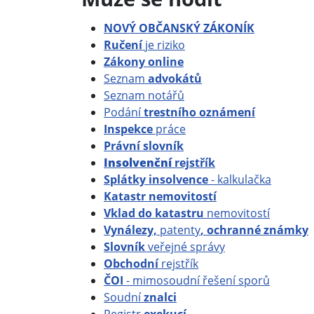
NOVÝ OBČANSKÝ ZÁKONÍK
Ručení
je riziko
Zákony online
Seznam
advokátů
Seznam notářů
Podání
trestního oznámení
Inspekce
práce
Právní slovník
Insolvenční
rejstřík
Splátky insolvence
- kalkulačka
Katastr nemovitostí
Vklad do katastru
nemovitostí
Vynálezy,
patenty
, ochranné známky
Slovník
veřejné správy
Obchodní
rejstřík
ČOI
- mimosoudní řešení sporů
Soudní
znalci
Registr
exekucí