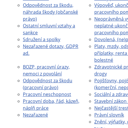
Odpovědnost za škodu,
Výpověď, ukonč
náhrada škody (občanské
pracovního po
právo)
Neoprávněná v
Ostatní smluvní vztahy a
neplatné ukonč
sankce
pracovního po
Sdružení a spolky
Dovolená, (ne)
Nezařazené dotazy, GDPR
Platy, mzdy, od
ad.
příplatky, rent
bolestné
BOZP, pracovní úrazy,
Zdravotnické pr
nemoci z povolání
drogy
Odpovědnost za škodu
Pojišťovny, poji
(pracovní právo)
(komerční, nep
Pracovní neschopnost
Sociální a zdrav
Pracovní doba, řád, kázeň,
Stavební zákon 
náplň práce
Nejčastější tres
Nezařazené
Právní slovník
Znění, výňatky, 