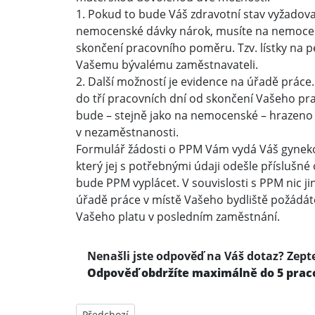
1. Pokud to bude Váš zdravotní stav vyžado
nemocenské dávky nárok, musíte na nemocens
skončení pracovního poměru. Tzv. lístky na 
Vašemu bývalému zaměstnavateli.
2. Další možností je evidence na úřadě práce
do tří pracovních dní od skončení Vašeho pr
bude – stejně jako na nemocenské – hrazeno 
v nezaměstnanosti.
Formulář žádosti o PPM Vám vydá Váš gyneko
který jej s potřebnými údaji odešle příslušné
bude PPM vyplácet. V souvislosti s PPM nic j
úřadě práce v místě Vašeho bydliště požádáte 
Vašeho platu v posledním zaměstnání.
Nenašli jste odpověď na Váš dotaz? Zepte
Odpověď obdržíte maximálně do 5 prac
Předchozí článek: Podmínky získání mateřské - co h
Předchozí