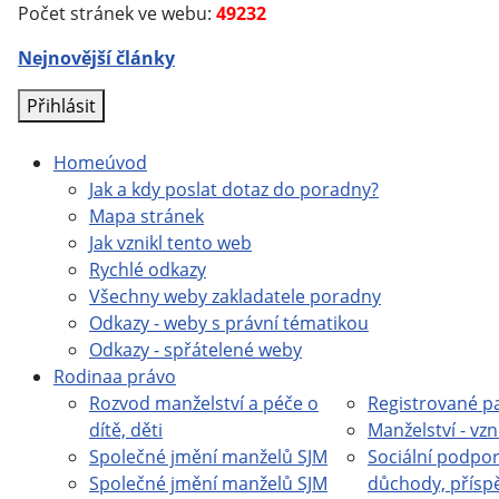
Počet stránek ve webu:
49232
Nejnovější články
Přihlásit
Home
úvod
Jak a kdy poslat dotaz do poradny?
Mapa stránek
Jak vznikl tento web
Rychlé odkazy
Všechny weby zakladatele poradny
Odkazy - weby s právní tématikou
Odkazy - spřátelené weby
Rodina
a právo
Rozvod manželství a péče o
Registrované pa
dítě, děti
Manželství - vzn
Společné jmění manželů SJM
Sociální podpor
Společné jmění manželů SJM
důchody, přísp