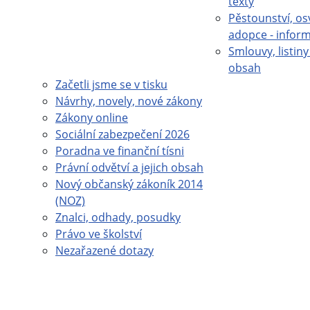
texty
Pěstounství, os
adopce - infor
Smlouvy, listiny 
obsah
Začetli jsme se v tisku
Návrhy, novely, nové zákony
Zákony online
Sociální zabezpečení 2026
Poradna ve finanční tísni
Právní odvětví a jejich obsah
Nový občanský zákoník 2014
(NOZ)
Znalci, odhady, posudky
Právo ve školství
Nezařazené dotazy