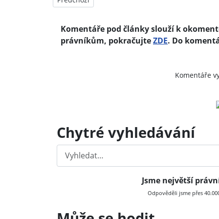
Komentáře pod články slouží k okomento
právníkům, pokračujte
ZDE
. Do komentá
Komentáře v
Chytré vyhledávání
Hledat
Jsme největší práv
Odpověděli jsme přes 40.000 
Může se hodit