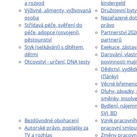
a rozvod
kindergeld
Výživné, alimenty, vyživovaná
Družstevní byty
osoba
Nezařazené dot
Střídavá péče, svěření do
právo
péče, adopce (osvojení),
Partnerství 202
pěstounství
partnerů
Styk (setkávání) s dítětem,
Exekuce, zástav
dětmi
Darování, vlastn
Otcovství - určení, DNA testy
povinnosti maji
Dědictví, vydědě
(články)
Věcné břemeno 
Dluhy, závazky,
směnky, insolv
Bydlení, nájemn
SVJ, BD
Bezdůvodné obohacení
Vznik pracovní
Autorské právo, poplatky za
pracovní smlou
TV a rozhlas
Změny pracovn