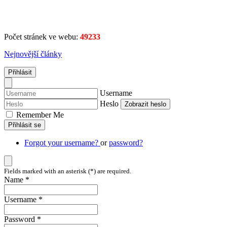
Počet stránek ve webu:
49233
Nejnovější články
Přihlásit
Username
Heslo
Zobrazit heslo
Remember Me
Přihlásit se
Forgot your username?
or
password?
Fields marked with an asterisk (*) are required.
Name *
Username *
Password *