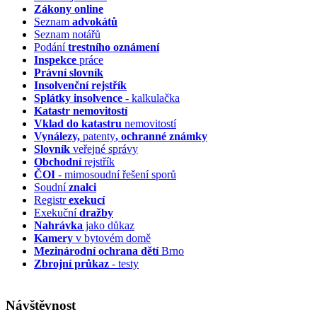
Zákony online
Seznam
advokátů
Seznam notářů
Podání
trestního oznámení
Inspekce
práce
Právní slovník
Insolvenční
rejstřík
Splátky insolvence
- kalkulačka
Katastr nemovitostí
Vklad do katastru
nemovitostí
Vynálezy,
patenty
, ochranné známky
Slovník
veřejné správy
Obchodní
rejstřík
ČOI
- mimosoudní řešení sporů
Soudní
znalci
Registr
exekucí
Exekuční
dražby
Nahrávka
jako důkaz
Kamery
v bytovém domě
Mezinárodní ochrana dětí
Brno
Zbrojní průkaz
- testy
Návštěvnost