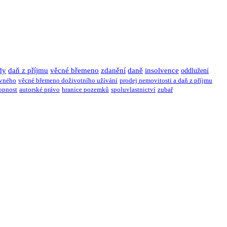
dy
daň z příjmu
věcné břemeno
zdanění
daně
insolvence
oddlužení
ivného
věcné břemeno doživotního užívání
prodej nemovitosti a daň z příjmu
opnost
autorské právo
hranice pozemků
spoluvlastnictví
zubař