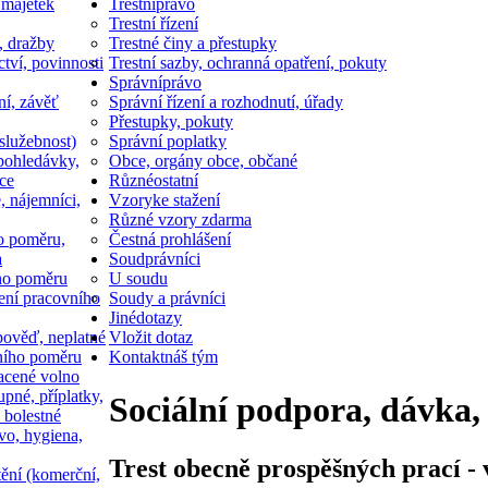
 majetek
Trestní
právo
Trestní řízení
, dražby
Trestné činy a přestupky
ctví, povinnosti
Trestní sazby, ochranná opatření, pokuty
Správní
právo
ní, závěť
Správní řízení a rozhodnutí, úřady
Přestupky, pokuty
služebnost)
Správní poplatky
pohledávky,
Obce, orgány obce, občané
ce
Různé
ostatní
, nájemníci,
Vzory
ke stažení
Různé vzory zdarma
o poměru,
Čestná prohlášení
a
Soud
právníci
ho poměru
U soudu
ní pracovního
Soudy a právníci
Jiné
dotazy
ověď, neplatné
Vložit dotaz
ního poměru
Kontakt
náš tým
acené volno
upné, příplatky,
Sociální podpora, dávka,
 bolestné
vo, hygiena,
Trest obecně prospěšných prací - 
tění (komerční,