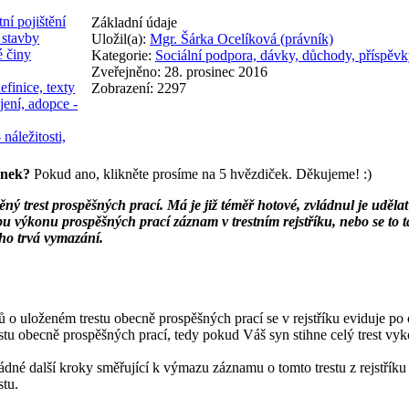
ní pojištění
Základní údaje
 stavby
Uložil(a):
Mgr. Šárka Ocelíková (právník)
é činy
Kategorie:
Sociální podpora, dávky, důchody, příspěvk
Zveřejněno: 28. prosinec 2016
efinice, texty
Zobrazení: 2297
jení, adopce -
 náležitosti,
ánek?
Pokud ano, klikněte prosíme na 5 hvězdiček. Děkujeme! :)
 trest prospěšných prací. Má je již téměř hotové, zvládnul je udělat 
bu výkonu prospěšných prací záznam v trestním rejstříku, nebo se to
ho trvá vymazání.
tů o uloženém trestu obecně prospěšných prací se v rejstříku eviduje 
tu obecně prospěšných prací, tedy pokud Váš syn stihne celý trest vy
ádné další kroky směřující k výmazu záznamu o tomto trestu z rejstříku
stu.