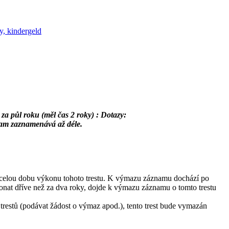
y, kindergeld
za půl roku (měl čas 2 roky) : Dotazy:
 tam zaznamenává až déle.
po celou dobu výkonu tohoto trestu. K výmazu záznamu dochází po
konat dříve než za dva roky, dojde k výmazu záznamu o tomto trestu
 trestů (podávat žádost o výmaz apod.), tento trest bude vymazán