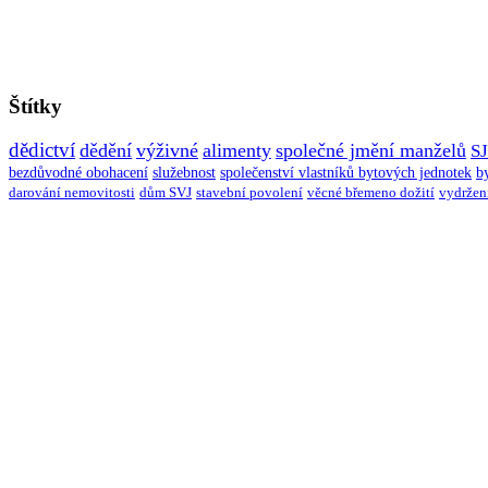
Štítky
dědictví
dědění
výživné
alimenty
společné jmění manželů
S
bezdůvodné obohacení
služebnost
společenství vlastníků bytových jednotek
b
darování nemovitosti
dům SVJ
stavební povolení
věcné břemeno dožití
vydržen