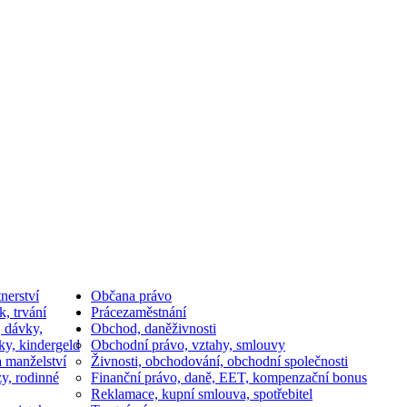
nerství
Občan
a právo
k, trvání
Práce
zaměstnání
, dávky,
Obchod, daně
živnosti
ky, kindergeld
Obchodní právo, vztahy, smlouvy
a manželství
Živnosti, obchodování, obchodní společnosti
y, rodinné
Finanční právo, daně, EET, kompenzační bonus
Reklamace, kupní smlouva, spotřebitel