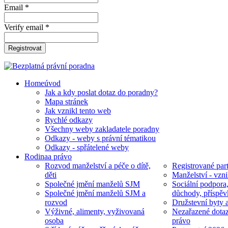
Email *
Verify email *
Registrovat
Home
úvod
Jak a kdy poslat dotaz do poradny?
Mapa stránek
Jak vznikl tento web
Rychlé odkazy
Všechny weby zakladatele poradny
Odkazy - weby s právní tématikou
Odkazy - spřátelené weby
Rodina
a právo
Rozvod manželství a péče o dítě,
Registrované part
děti
Manželství - vzni
Společné jmění manželů SJM
Sociální podpora
Společné jmění manželů SJM a
důchody, příspěv
rozvod
Družstevní byty 
Výživné, alimenty, vyživovaná
Nezařazené dotaz
osoba
právo