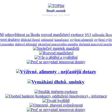
Detaily statistik
Počítadlo od 13.2.2009
JM
odpovědnost za škodu
rozvod manželství
exekuce
SVJ
náhrada ško
ytové družstvo
dědické řízení
odstupné
kanalizace
zvýšení alimentů
zvýšení výž
í pozemku
daňové přiznání
ukončení pracovního poměru
dočasná pracovní nesch