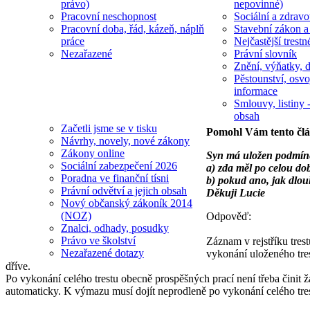
právo)
nepovinné)
Pracovní neschopnost
Sociální a zdravot
Pracovní doba, řád, kázeň, náplň
Stavební zákon a
práce
Nejčastější trestn
Nezařazené
Právní slovník
Znění, výňatky, d
Pěstounství, osvo
informace
Smlouvy, listiny -
obsah
Začetli jsme se v tisku
Pomohl Vám tento čl
Návrhy, novely, nové zákony
Zákony online
Syn má uložen podmíněný
Sociální zabezpečení 2026
a) zda měl po celou do
Poradna ve finanční tísni
b) pokud ano, jak dlou
Právní odvětví a jejich obsah
Děkuji Lucie
Nový občanský zákoník 2014
(NOZ)
Odpověď:
Znalci, odhady, posudky
Právo ve školství
Záznam v rejstříku tres
Nezařazené dotazy
vykonání uloženého tres
dříve.
Po vykonání celého trestu obecně prospěšných prací není třeba činit ž
automaticky. K výmazu musí dojít neprodleně po vykonání celého tre