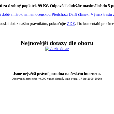
ků za drobný poplatek 99 Kč.
Odpověď obdržíte maximálně do 5 p
ní době a nárok na nemocenskou
Předchozí
Další článek: Výmaz trestu z
poslat dotaz našim právníkům, pokračujte
ZDE
. Do komentářů prosíme
Nejnovější dotazy dle oboru
Jsme největší právní poradna na českém internetu.
Odpověděli jsme přes 40.000 vašich dotazů, jsme s vámi 17 let (2009-2026).