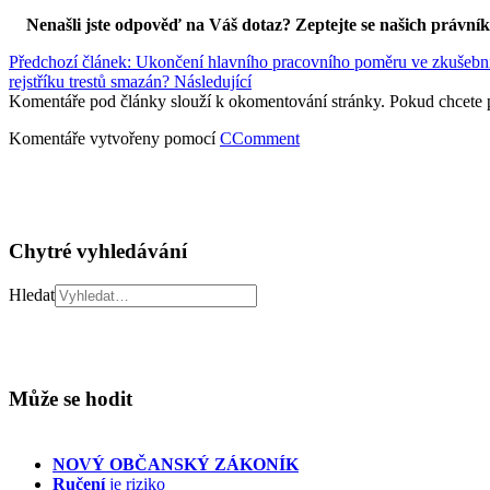
Nenašli jste odpověď na Váš dotaz? Zeptejte se našich právní
Předchozí článek: Ukončení hlavního pracovního poměru ve zkušeb
rejstříku trestů smazán?
Následující
Komentáře pod články slouží k okomentování stránky. Pokud chcete 
Komentáře vytvořeny pomocí
CComment
Chytré vyhledávání
Hledat
Může se hodit
NOVÝ OBČANSKÝ ZÁKONÍK
Ručení
je riziko