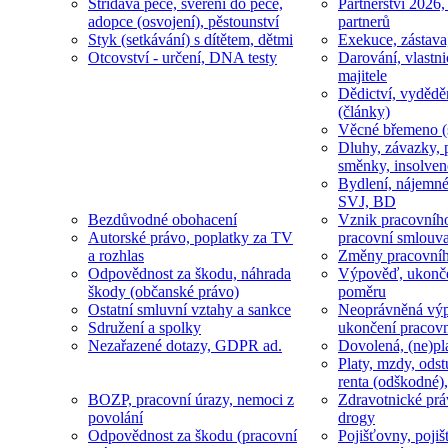
Střídavá péče, svěření do péče,
Partnerství 2026,
adopce (osvojení), pěstounství
partnerů
Styk (setkávání) s dítětem, dětmi
Exekuce, zástava
Otcovství - určení, DNA testy
Darování, vlastni
majitele
Dědictví, vydědě
(články)
Věcné břemeno (
Dluhy, závazky, 
směnky, insolven
Bydlení, nájemné
SVJ, BD
Bezdůvodné obohacení
Vznik pracovníh
Autorské právo, poplatky za TV
pracovní smlouv
a rozhlas
Změny pracovní
Odpovědnost za škodu, náhrada
Výpověď, ukonče
škody (občanské právo)
poměru
Ostatní smluvní vztahy a sankce
Neoprávněná výp
Sdružení a spolky
ukončení pracov
Nezařazené dotazy, GDPR ad.
Dovolená, (ne)pl
Platy, mzdy, odst
renta (odškodné),
BOZP, pracovní úrazy, nemoci z
Zdravotnické prá
povolání
drogy
Odpovědnost za škodu (pracovní
Pojišťovny, pojiš