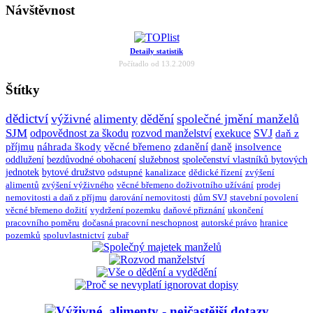
Návštěvnost
Detaily statistik
Počítadlo od 13.2.2009
Štítky
dědictví
výživné
alimenty
dědění
společné jmění manželů
SJM
odpovědnost za škodu
rozvod manželství
exekuce
SVJ
daň z
příjmu
náhrada škody
věcné břemeno
zdanění
daně
insolvence
oddlužení
bezdůvodné obohacení
služebnost
společenství vlastníků bytových
jednotek
bytové družstvo
odstupné
kanalizace
dědické řízení
zvýšení
alimentů
zvýšení výživného
věcné břemeno doživotního užívání
prodej
nemovitosti a daň z příjmu
darování nemovitosti
dům SVJ
stavební povolení
věcné břemeno dožití
vydržení pozemku
daňové přiznání
ukončení
pracovního poměru
dočasná pracovní neschopnost
autorské právo
hranice
pozemků
spoluvlastnictví
zubař