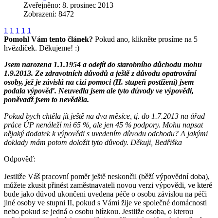
Zveřejněno: 8. prosinec 2013
Zobrazení: 8472
1
1
1
1
1
Pomohl Vám tento článek?
Pokud ano, klikněte prosíme na 5
hvězdiček. Děkujeme! :)
Jsem narozena 1.1.1954 a odejít do starobního důchodu mohu
1.9.2013. Ze zdravotních důvodů a ještě z důvodu opatrování
osoby, jež je závislá na cizí pomoci (II. stupeň postižení) jsem
podala výpověď. Neuvedla jsem ale tyto důvody ve výpovědi,
poněvadž jsem to nevěděla.
Pokud bych chtěla jít ještě na dva měsíce, tj. do 1.7.2013 na úřad
práce ÚP nenáleží mi 65 %, ale jen 45 % podpory. Mohu napsat
nějaký dodatek k výpovědi s uvedením důvodu odchodu? A jakými
doklady mám potom doložit tyto důvody. Děkuji, Bedřiška
Odpověď:
Jestliže Váš pracovní poměr ještě neskončil (běží výpovědní doba),
můžete zkusit přinést zaměstnavateli novou verzi výpovědi, ve které
bude jako důvod ukončeni uvedena péče o osobu závislou na péči
jiné osoby ve stupni II, pokud s Vámi žije ve společné domácnosti
nebo pokud se jedná o osobu blízkou. Jestliže osoba, o kterou