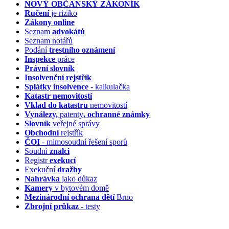
NOVÝ OBČANSKÝ ZÁKONÍK
Ručení
je riziko
Zákony online
Seznam
advokátů
Seznam notářů
Podání
trestního oznámení
Inspekce
práce
Právní slovník
Insolvenční
rejstřík
Splátky insolvence
- kalkulačka
Katastr nemovitostí
Vklad do katastru
nemovitostí
Vynálezy,
patenty
, ochranné známky
Slovník
veřejné správy
Obchodní
rejstřík
ČOI
- mimosoudní řešení sporů
Soudní
znalci
Registr
exekucí
Exekuční
dražby
Nahrávka
jako důkaz
Kamery
v bytovém domě
Mezinárodní ochrana dětí
Brno
Zbrojní průkaz
- testy