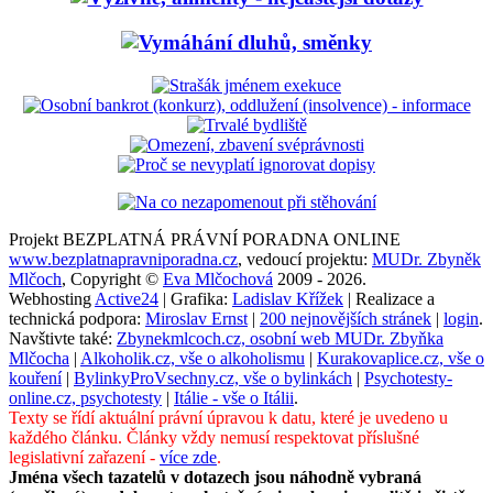
Projekt BEZPLATNÁ PRÁVNÍ PORADNA ONLINE
www.bezplatnapravniporadna.cz
, vedoucí projektu:
MUDr. Zbyněk
Mlčoch
, Copyright ©
Eva Mlčochová
2009 - 2026.
Webhosting
Active24
| Grafika:
Ladislav Křížek
| Realizace a
technická podpora:
Miroslav Ernst
|
200 nejnovějších stránek
|
login
.
Navštivte také:
Zbynekmlcoch.cz, osobní web MUDr. Zbyňka
Mlčocha
|
Alkoholik.cz, vše o alkoholismu
|
Kurakovaplice.cz, vše o
kouření
|
BylinkyProVsechny.cz, vše o bylinkách
|
Psychotesty-
online.cz, psychotesty
|
Itálie - vše o Itálii
.
Texty se řídí aktuální právní úpravou k datu, které je uvedeno u
každého článku. Články vždy nemusí respektovat příslušné
legislativní zařazení -
více zde
.
Jména všech tazatelů v dotazech jsou náhodně vybraná