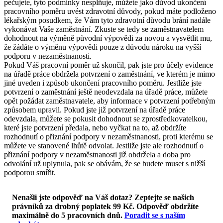
pečujete, tyto podmínky nesplňuje, můžete jako důvod ukončení
pracovního poměru uvést zdravotní důvody, pokud máte podloženo
lékařským posudkem, že Vám tyto zdravotní důvodu brání nadále
vykonávat Vaše zaměstnání. Zkuste se tedy se zaměstnavatelem
dohodnout na výměně původní výpovědi za novou a vysvětlit mu,
že žádáte o výměnu výpovědi pouze z důvodu nároku na vyšší
podporu v nezaměstnanosti.
Pokud Váš pracovní poměr už skončil, pak jste pro účely evidence
na úřadě práce obdržela potvrzení o zaměstnání, ve kterém je mimo
jiné uveden i způsob ukončení pracovního poměru. Jestliže jste
potvrzení o zaměstnání ještě neodevzdala na úřadě práce, můžete
opět požádat zaměstnavatele, aby informace v potvrzení potřebným
způsobem upravil. Pokud jste již potvrzení na úřadě práce
odevzdala, můžete se pokusit dohodnout se zprostředkovatelkou,
které jste potvrzení předala, nebo vyčkat na to, až obdržíte
rozhodnutí o přiznání podpory v nezaměstnanosti, proti kterému se
můžete ve stanovené lhůtě odvolat. Jestliže jste ale rozhodnutí o
přiznání podpory v nezaměstnanosti již obdržela a doba pro
odvolání už uplynula, pak se obávám, že se budete muset s nižší
podporou smířit.
Nenašli jste odpověď na Váš dotaz? Zeptejte se našich
právníků za drobný poplatek 99 Kč.
Odpověď obdržíte
maximálně do 5 pracovních dnů
.
Poradit se s naším