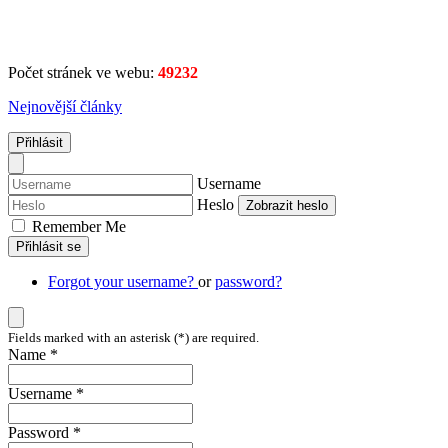
Počet stránek ve webu:
49232
Nejnovější články
Přihlásit
Username
Heslo
Zobrazit heslo
Remember Me
Přihlásit se
Forgot your username?
or
password?
Fields marked with an asterisk (*) are required.
Name *
Username *
Password *