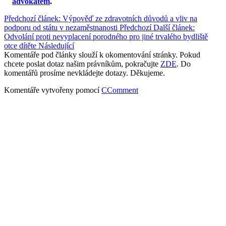
advokátem
.
Předchozí článek: Výpověď ze zdravotních důvodů a vliv na
podporu od státu v nezaměstnanosti
Předchozí
Další článek:
Odvolání proti nevyplacení porodného pro jiné trvalého bydliště
otce dítěte
Následující
Komentáře pod články slouží k okomentování stránky. Pokud
chcete poslat dotaz našim právníkům, pokračujte
ZDE
. Do
komentářů prosíme nevkládejte dotazy. Děkujeme.
Komentáře vytvořeny pomocí
CComment