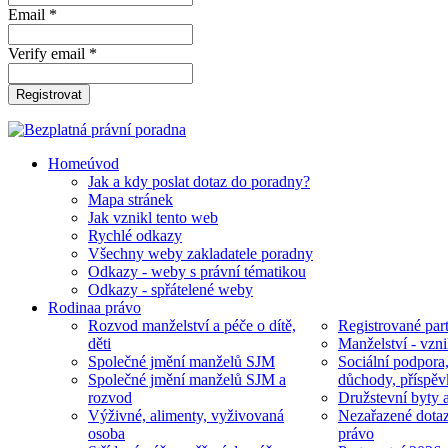
Email *
Verify email *
Registrovat
Home
úvod
Jak a kdy poslat dotaz do poradny?
Mapa stránek
Jak vznikl tento web
Rychlé odkazy
Všechny weby zakladatele poradny
Odkazy - weby s právní tématikou
Odkazy - spřátelené weby
Rodina
a právo
Rozvod manželství a péče o dítě,
Registrované part
děti
Manželství - vzni
Společné jmění manželů SJM
Sociální podpora
Společné jmění manželů SJM a
důchody, příspěv
rozvod
Družstevní byty 
Výživné, alimenty, vyživovaná
Nezařazené dotaz
osoba
právo