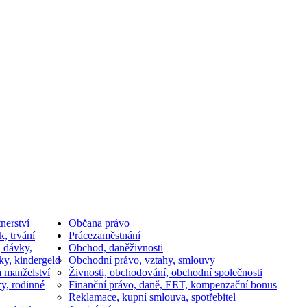
nerství
Občan
a právo
k, trvání
Práce
zaměstnání
, dávky,
Obchod, daně
živnosti
ky, kindergeld
Obchodní právo, vztahy, smlouvy
a manželství
Živnosti, obchodování, obchodní společnosti
y, rodinné
Finanční právo, daně, EET, kompenzační bonus
Reklamace, kupní smlouva, spotřebitel