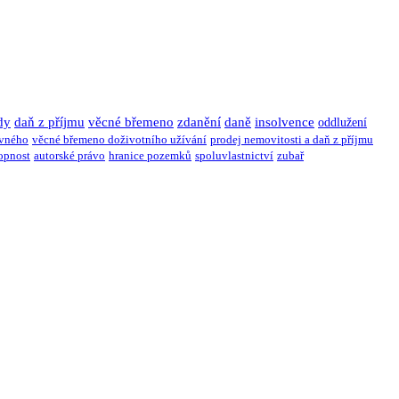
dy
daň z příjmu
věcné břemeno
zdanění
daně
insolvence
oddlužení
ivného
věcné břemeno doživotního užívání
prodej nemovitosti a daň z příjmu
opnost
autorské právo
hranice pozemků
spoluvlastnictví
zubař