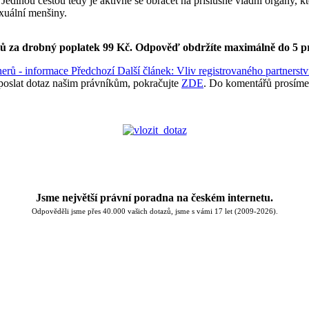
 Jedinou cestou tedy je aktivně se obracet na příslušné vládní orgány,
exuální menšiny.
ků za drobný poplatek 99 Kč.
Odpověď obdržíte maximálně do 5 p
nerů - informace
Předchozí
Další článek: Vliv registrovaného partnerst
poslat dotaz našim právníkům, pokračujte
ZDE
. Do komentářů prosíme
Jsme největší právní poradna na českém internetu.
Odpověděli jsme přes 40.000 vašich dotazů, jsme s vámi 17 let (2009-2026).