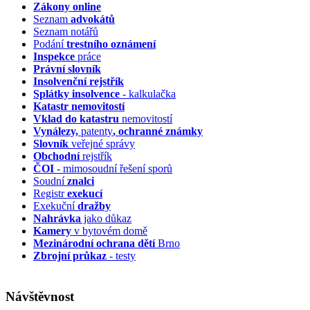
Zákony online
Seznam
advokátů
Seznam notářů
Podání
trestního oznámení
Inspekce
práce
Právní slovník
Insolvenční
rejstřík
Splátky insolvence
- kalkulačka
Katastr nemovitostí
Vklad do katastru
nemovitostí
Vynálezy,
patenty
, ochranné známky
Slovník
veřejné správy
Obchodní
rejstřík
ČOI
- mimosoudní řešení sporů
Soudní
znalci
Registr
exekucí
Exekuční
dražby
Nahrávka
jako důkaz
Kamery
v bytovém domě
Mezinárodní ochrana dětí
Brno
Zbrojní průkaz
- testy
Návštěvnost