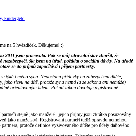
y, kindergeld
íme na 5 hvězdiček. Děkujeme! :)
u 2011 jsem pracovala. Pak se můj zdravotní stav zhoršil, že
 nezabezpečí, šla jsem na úřad, požádat o sociální dávky. Na úřadě
tože se do příjmů započítává i příjem partnerky.
 se týká i mého syna. Nedostanu přídavky na zabezpečení dítěte,
y, jako slevu na dítě, protože syna nemá (a ze zákona ani nemůže)
exuálně orientovaným lidem. Pokud zákon dovoluje registrované
 partneři stejně jako manželé - jejich příjmy jsou zkrátka posuzovány
oveň jako manželství. Registrovaní partneři tudíž opravdu nemohou
 partnera, protože definice vyživovaného dítěte pro účely daňového