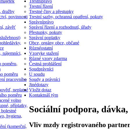
 majetek
Trestní
právo
Trestní řízení
, dražby
Trestné činy a přestupky
ctví, povinnosti
Trestní sazby, ochranná opatření, pokuty
Správní
právo
ní, závěť
Správní řízení a rozhodnutí, úřady
Přestupky, pokuty
služebnost)
Správní poplatky
pohledávky,
Obce, orgány obce, občané
ce
Různé
ostatní
, nájemníci,
Vzory
ke stažení
Různé vzory zdarma
o poměru,
Čestná prohlášení
a
Soud
právníci
ho poměru
U soudu
ní pracovního
Soudy a právníci
Jiné
dotazy
ověď, neplatné
Vložit dotaz
ního poměru
Kontakt
náš tým
acené volno
upné, příplatky,
Sociální podpora, dávka,
 bolestné
vo, hygiena,
Vliv mzdy registrovaného partner
tění (komerční,