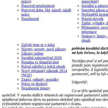
právo)
nepovinné)
Pracovní neschopnost
Sociální a zdravot
Pracovní doba, řád, kázeň, náplň
Stavební zákon a
práce
Nejčastější trestn
Nezařazené
Právní slovník
Znění, výňatky, d
Pěstounství, osvo
informace
Smlouvy, listiny -
obsah
Začetli jsme se v tisku
pobírám invalidní důch
Návrhy, novely, nové zákony
mi bylo řečeno, že kdy
Zákony online
Sociální zabezpečení 2026
Nechápu proč si mě part
Poradna ve finanční tísni
protože jsem registrova
Právní odvětví a jejich obsah
osvojeného. Z logického
Nový občanský zákoník 2014
partnerství, měl by být 
(NOZ)
Znalci, odhady, posudky
Odpověď:
Právo ve školství
Nezařazené dotazy
Co se týče společně pos
společně. V mnoha dalších oblastech ale registrované partnerství zat
uplatňovat daňovou slevu na partnera obdobně jako uplatňují tuto sl
zvýhodnění nebere registrované partnerství v úvahu.