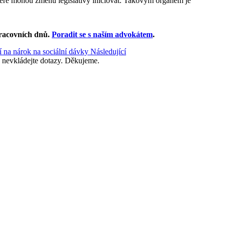
 které mohou změnu legislativy iniciovat. Takovým orgánem je
racovních dnů
.
Poradit se s naším advokátem
.
ví na nárok na sociální dávky
Následující
 nevkládejte dotazy. Děkujeme.