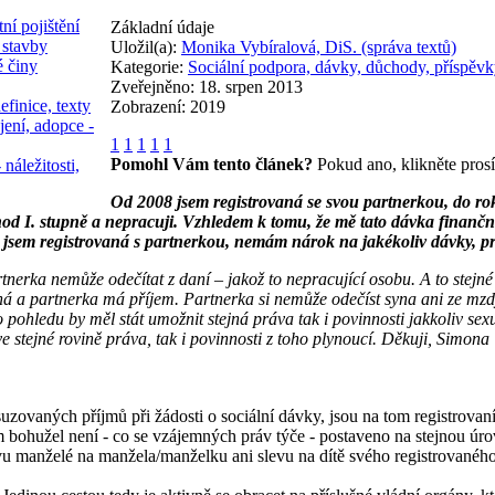
ní pojištění
Základní údaje
 stavby
Uložil(a):
Monika Vybíralová, DiS. (správa textů)
é činy
Kategorie:
Sociální podpora, dávky, důchody, příspěvk
Zveřejněno: 18. srpen 2013
efinice, texty
Zobrazení: 2019
jení, adopce -
1
1
1
1
1
Pomohl Vám tento článek?
Pokud ano, klikněte pros
 náležitosti,
Od 2008 jsem registrovaná se svou partnerkou, do rok
od I. stupně a nepracuji. Vzhledem k tomu, že mě tato dávka finančně
ž jsem registrovaná s partnerkou, nemám nárok na jakékoliv dávky, pro
nerka nemůže odečítat z daní – jakož to nepracující osobu. A to stejné
ná a partnerka má příjem. Partnerka si nemůže odečíst syna ani ze mzd
 pohledu by měl stát umožnit stejná práva tak i povinnosti jakkoliv s
ve stejné rovině práva, tak i povinnosti z toho plynoucí. Děkuji, Simona
uzovaných příjmů při žádosti o sociální dávky, jsou na tom registrovaní
ím bohužel není - co se vzájemných práv týče - postaveno na stejnou úr
evu manželé na manžela/manželku ani slevu na dítě svého registrovaného