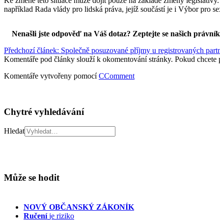
Ke změně této situace může dojít pouze na základě změny legislativy.
například Rada vlády pro lidská práva, jejíž součástí je i Výbor pro s
Nenašli jste odpověď na Váš dotaz? Zeptejte se našich právní
Předchozí článek: Společně posuzované příjmy u registrovaných part
Komentáře pod články slouží k okomentování stránky. Pokud chcete 
Komentáře vytvořeny pomocí
CComment
Chytré vyhledávání
Hledat
Může se hodit
NOVÝ OBČANSKÝ ZÁKONÍK
Ručení
je riziko