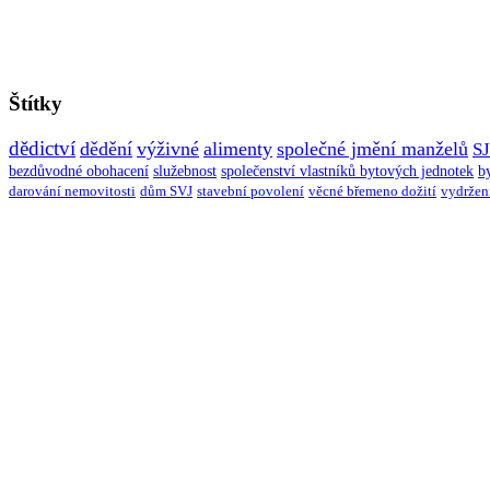
Štítky
dědictví
dědění
výživné
alimenty
společné jmění manželů
S
bezdůvodné obohacení
služebnost
společenství vlastníků bytových jednotek
b
darování nemovitosti
dům SVJ
stavební povolení
věcné břemeno dožití
vydržen