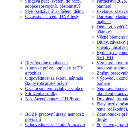
Střídavá péče, svěření do péče,
Partnerství 2026,
adopce (osvojení), pěstounství
partnerů
Styk (setkávání) s dítětem, dětmi
Exekuce, zástava
Otcovství - určení, DNA testy
Darování, vlastni
majitele
Dědictví, vydědě
(články)
Věcné břemeno (
Dluhy, závazky, 
směnky, insolven
Bydlení, nájemné
SVJ, BD
Bezdůvodné obohacení
Vznik pracovníh
Autorské právo, poplatky za TV
pracovní smlouv
a rozhlas
Změny pracovní
Odpovědnost za škodu, náhrada
Výpověď, ukonče
škody (občanské právo)
poměru
Ostatní smluvní vztahy a sankce
Neoprávněná výp
Sdružení a spolky
ukončení pracov
Nezařazené dotazy, GDPR ad.
Dovolená, (ne)pl
Platy, mzdy, odst
renta (odškodné),
BOZP, pracovní úrazy, nemoci z
Zdravotnické prá
povolání
drogy
Odpovědnost za škodu (pracovní
Pojišťovny, pojiš