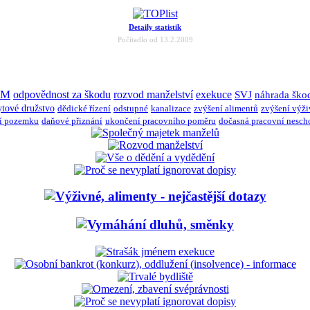
Detaily statistik
Počítadlo od 13.2.2009
JM
odpovědnost za škodu
rozvod manželství
exekuce
SVJ
náhrada ško
ytové družstvo
dědické řízení
odstupné
kanalizace
zvýšení alimentů
zvýšení výž
í pozemku
daňové přiznání
ukončení pracovního poměru
dočasná pracovní nesch