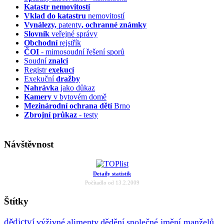
Katastr nemovitostí
Vklad do katastru
nemovitostí
Vynálezy,
patenty
, ochranné známky
Slovník
veřejné správy
Obchodní
rejstřík
ČOI
- mimosoudní řešení sporů
Soudní
znalci
Registr
exekucí
Exekuční
dražby
Nahrávka
jako důkaz
Kamery
v bytovém domě
Mezinárodní ochrana dětí
Brno
Zbrojní průkaz
- testy
Návštěvnost
Detaily statistik
Počítadlo od 13.2.2009
Štítky
dědictví
výživné
alimenty
dědění
společné jmění manželů