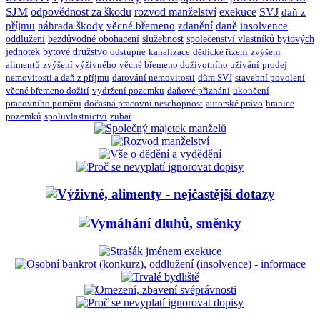
SJM
odpovědnost za škodu
rozvod manželství
exekuce
SVJ
daň z
příjmu
náhrada škody
věcné břemeno
zdanění
daně
insolvence
oddlužení
bezdůvodné obohacení
služebnost
společenství vlastníků bytových
jednotek
bytové družstvo
odstupné
kanalizace
dědické řízení
zvýšení
alimentů
zvýšení výživného
věcné břemeno doživotního užívání
prodej
nemovitosti a daň z příjmu
darování nemovitosti
dům SVJ
stavební povolení
věcné břemeno dožití
vydržení pozemku
daňové přiznání
ukončení
pracovního poměru
dočasná pracovní neschopnost
autorské právo
hranice
pozemků
spoluvlastnictví
zubař