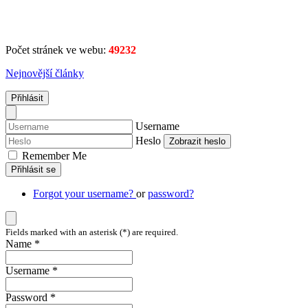
Počet stránek ve webu:
49232
Nejnovější články
Přihlásit
Username
Heslo
Zobrazit heslo
Remember Me
Přihlásit se
Forgot your username?
or
password?
Fields marked with an asterisk (*) are required.
Name *
Username *
Password *