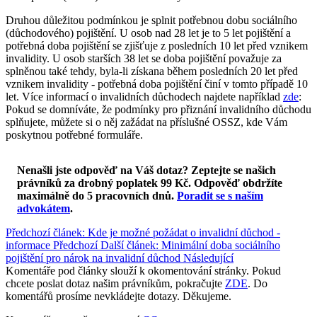
Druhou důležitou podmínkou je splnit potřebnou dobu sociálního
(důchodového) pojištění. U osob nad 28 let je to 5 let pojištění a
potřebná doba pojištění se zjišťuje z posledních 10 let před vznikem
invalidity. U osob starších 38 let se doba pojištění považuje za
splněnou také tehdy, byla-li získana během posledních 20 let před
vznikem invalidity - potřebná doba pojištění činí v tomto případě 10
let. Více informací o invalidních důchodech najdete například
zde
:
Pokud se domníváte, že podmínky pro přiznání invalidního důchodu
splňujete, můžete si o něj zažádat na příslušné OSSZ, kde Vám
poskytnou potřebné formuláře.
Nenašli jste odpověď na Váš dotaz? Zeptejte se našich
právníků za drobný poplatek 99 Kč.
Odpověď obdržíte
maximálně do 5 pracovních dnů
.
Poradit se s naším
advokátem
.
Předchozí článek: Kde je možné požádat o invalidní důchod -
informace
Předchozí
Další článek: Minimální doba sociálního
pojištění pro nárok na invalidní důchod
Následující
Komentáře pod články slouží k okomentování stránky. Pokud
chcete poslat dotaz našim právníkům, pokračujte
ZDE
. Do
komentářů prosíme nevkládejte dotazy. Děkujeme.