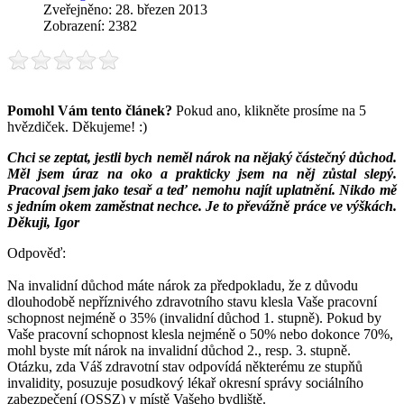
Zveřejněno: 28. březen 2013
Zobrazení: 2382
Pomohl Vám tento článek?
Pokud ano, klikněte prosíme na 5
hvězdiček. Děkujeme! :)
Chci se zeptat, jestli bych neměl nárok na nějaký částečný důchod.
Měl jsem úraz na oko a prakticky jsem na něj zůstal slepý.
Pracoval jsem jako tesař a teď nemohu najít uplatnění. Nikdo mě
s jedním okem zaměstnat nechce. Je to převážně práce ve výškách.
Děkuji, Igor
Odpověď:
Na invalidní důchod máte nárok za předpokladu, že z důvodu
dlouhodobě nepříznivého zdravotního stavu klesla Vaše pracovní
schopnost nejméně o 35% (invalidní důchod 1. stupně). Pokud by
Vaše pracovní schopnost klesla nejméně o 50% nebo dokonce 70%,
mohl byste mít nárok na invalidní důchod 2., resp. 3. stupně.
Otázku, zda Váš zdravotní stav odpovídá některému ze stupňů
invalidity, posuzuje posudkový lékař okresní správy sociálního
zabezpečení (OSSZ) v místě Vašeho bydliště.