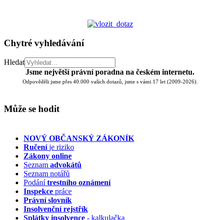
Chytré vyhledávání
Hledat
Jsme největší právní poradna na českém internetu.
Odpověděli jsme přes 40.000 vašich dotazů, jsme s vámi 17 let (2009-2026).
Může se hodit
NOVÝ OBČANSKÝ ZÁKONÍK
Ručení
je riziko
Zákony online
Seznam
advokátů
Seznam notářů
Podání
trestního oznámení
Inspekce
práce
Právní slovník
Insolvenční
rejstřík
Splátky insolvence
- kalkulačka