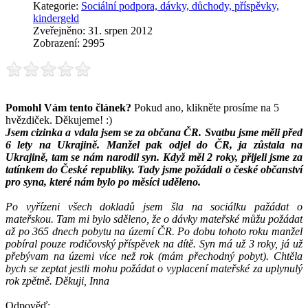
Kategorie:
Sociální podpora, dávky, důchody, příspěvky,
kindergeld
Zveřejněno: 31. srpen 2012
Zobrazení: 2995
Pomohl Vám tento článek?
Pokud ano, klikněte prosíme na 5
hvězdiček. Děkujeme! :)
Jsem cizinka a vdala jsem se za občana ČR. Svatbu jsme měli před
6 lety na Ukrajině. Manžel pak odjel do ČR, ja zůstala na
Ukrajině, tam se nám narodil syn. Když měl 2 roky, přijeli jsme za
tatínkem do České republiky. Tady jsme požádali o české občanství
pro syna, které nám bylo po měsíci uděleno.
Po vyřízeni všech dokladů jsem šla na sociálku pažádat o
mateřskou. Tam mi bylo sděleno, že o dávky mateřské můžu požádat
až po 365 dnech pobytu na území ČR. Po dobu tohoto roku manžel
pobíral pouze rodičovský příspěvek na dítě. Syn má už 3 roky, já už
přebývam na územi více než rok (mám přechodný pobyt). Chtěla
bych se zeptat jestli mohu požádat o vyplacení mateřské za uplynulý
rok zpětně. Děkuji, Inna
Odpověď: