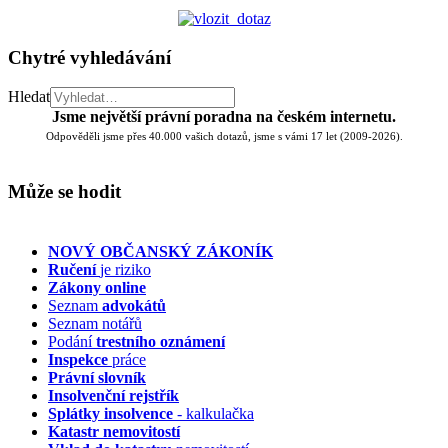
Chytré vyhledávání
Hledat
Jsme největší právní poradna na českém internetu.
Odpověděli jsme přes 40.000 vašich dotazů, jsme s vámi 17 let (2009-2026).
Může se hodit
NOVÝ OBČANSKÝ ZÁKONÍK
Ručení
je riziko
Zákony online
Seznam
advokátů
Seznam notářů
Podání
trestního oznámení
Inspekce
práce
Právní slovník
Insolvenční
rejstřík
Splátky insolvence
- kalkulačka
Katastr nemovitostí