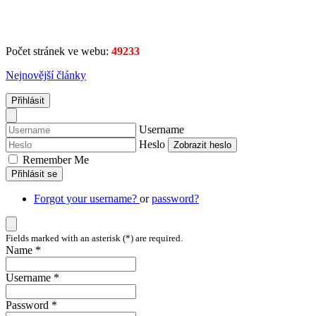
Počet stránek ve webu:
49233
Nejnovější články
Přihlásit
Username
Heslo
Zobrazit heslo
Remember Me
Přihlásit se
Forgot your username?
or
password?
Fields marked with an asterisk (*) are required.
Name *
Username *
Password *