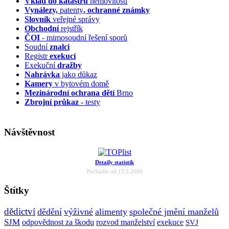
Vklad do katastru
nemovitostí
Vynálezy,
patenty
, ochranné známky
Slovník
veřejné správy
Obchodní
rejstřík
ČOI
- mimosoudní řešení sporů
Soudní
znalci
Registr
exekucí
Exekuční
dražby
Nahrávka
jako důkaz
Kamery
v bytovém domě
Mezinárodní ochrana dětí
Brno
Zbrojní průkaz
- testy
Návštěvnost
Detaily statistik
Počítadlo od 13.2.2009
Štítky
dědictví
dědění
výživné
alimenty
společné jmění manželů
SJM
odpovědnost za škodu
rozvod manželství
exekuce
SVJ