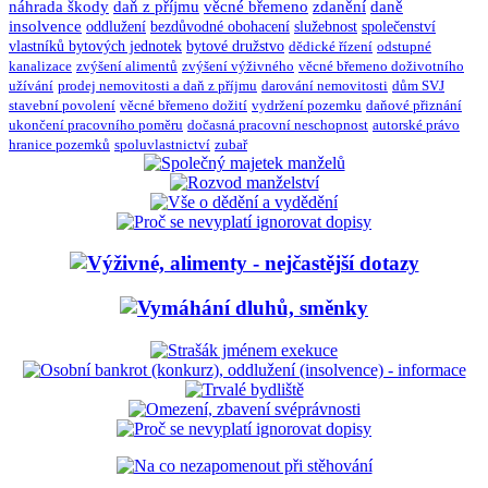
náhrada škody
daň z příjmu
věcné břemeno
zdanění
daně
insolvence
oddlužení
bezdůvodné obohacení
služebnost
společenství
vlastníků bytových jednotek
bytové družstvo
dědické řízení
odstupné
kanalizace
zvýšení alimentů
zvýšení výživného
věcné břemeno doživotního
užívání
prodej nemovitosti a daň z příjmu
darování nemovitosti
dům SVJ
stavební povolení
věcné břemeno dožití
vydržení pozemku
daňové přiznání
ukončení pracovního poměru
dočasná pracovní neschopnost
autorské právo
hranice pozemků
spoluvlastnictví
zubař