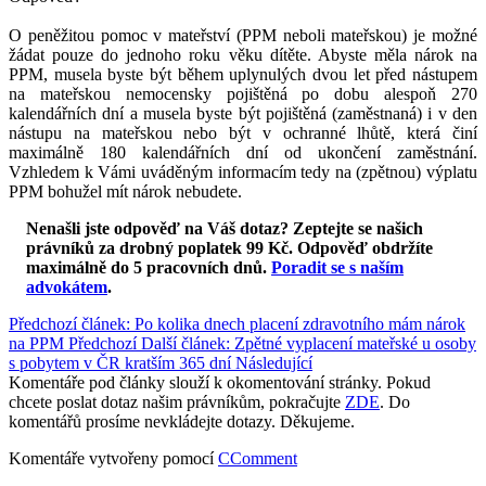
O peněžitou pomoc v mateřství (PPM neboli mateřskou) je možné
žádat pouze do jednoho roku věku dítěte. Abyste měla nárok na
PPM, musela byste být během uplynulých dvou let před nástupem
na mateřskou nemocensky pojištěná po dobu alespoň 270
kalendářních dní a musela byste být pojištěná (zaměstnaná) i v den
nástupu na mateřskou nebo být v ochranné lhůtě, která činí
maximálně 180 kalendářních dní od ukončení zaměstnání.
Vzhledem k Vámi uváděným informacím tedy na (zpětnou) výplatu
PPM bohužel mít nárok nebudete.
Nenašli jste odpověď na Váš dotaz? Zeptejte se našich
právníků za drobný poplatek 99 Kč.
Odpověď obdržíte
maximálně do 5 pracovních dnů
.
Poradit se s naším
advokátem
.
Předchozí článek: Po kolika dnech placení zdravotního mám nárok
na PPM
Předchozí
Další článek: Zpětné vyplacení mateřské u osoby
s pobytem v ČR kratším 365 dní
Následující
Komentáře pod články slouží k okomentování stránky. Pokud
chcete poslat dotaz našim právníkům, pokračujte
ZDE
. Do
komentářů prosíme nevkládejte dotazy. Děkujeme.
Komentáře vytvořeny pomocí
CComment