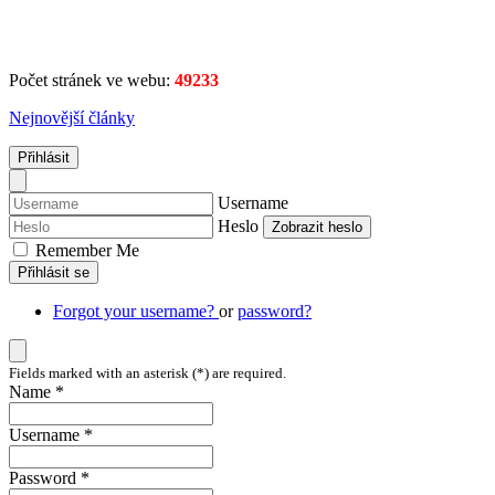
Počet stránek ve webu:
49233
Nejnovější články
Přihlásit
Username
Heslo
Zobrazit heslo
Remember Me
Přihlásit se
Forgot your username?
or
password?
Fields marked with an asterisk (*) are required.
Name *
Username *
Password *