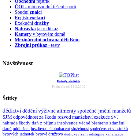
Obchodní
rejstřík
ČOI
- mimosoudní řešení sporů
Soudní
znalci
Registr
exekucí
Exekuční
dražby
Nahrávka
jako důkaz
Kamery
v bytovém domě
Mezinárodní ochrana dětí
Brno
Zbrojní průkaz
- testy
Návštěvnost
Detaily statistik
Počítadlo od 13.2.2009
Štítky
dědictví
dědění
výživné
alimenty
společné jmění manželů
SJM
odpovědnost za škodu
rozvod manželství
exekuce
SVJ
náhrada škody
daň z příjmu
insolvence
věcné břemeno
zdanění
daně
oddlužení
bezdůvodné obohacení
služebnost
společenství vlastníků
bytových jednotek
bytové družstvo
dědické řízení
odstupné
kanalizace