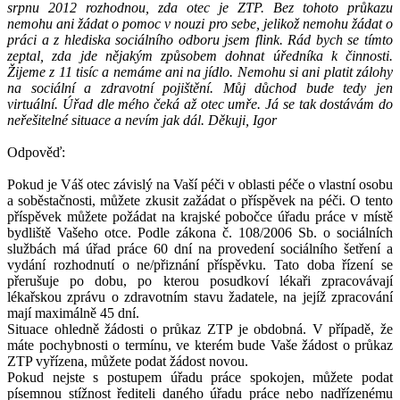
srpnu 2012 rozhodnou, zda otec je ZTP. Bez tohoto průkazu
nemohu ani žádat o pomoc v nouzi pro sebe, jelikož nemohu žádat o
práci a z hlediska sociálního odboru jsem flink. Rád bych se tímto
zeptal, zda jde nějakým způsobem dohnat úředníka k činnosti.
Žijeme z 11 tisíc a nemáme ani na jídlo. Nemohu si ani platit zálohy
na sociální a zdravotní pojištění. Můj důchod bude tedy jen
virtuální. Úřad dle mého čeká až otec umře. Já se tak dostávám do
neřešitelné situace a nevím jak dál. Děkuji, Igor
Odpověď:
Pokud je Váš otec závislý na Vaší péči v oblasti péče o vlastní osobu
a soběstačnosti, můžete zkusit zažádat o příspěvek na péči. O tento
příspěvek můžete požádat na krajské pobočce úřadu práce v místě
bydliště Vašeho otce. Podle zákona č. 108/2006 Sb. o sociálních
službách má úřad práce 60 dní na provedení sociálního šetření a
vydání rozhodnutí o ne/přiznání příspěvku. Tato doba řízení se
přerušuje po dobu, po kterou posudkoví lékaři zpracovávají
lékařskou zprávu o zdravotním stavu žadatele, na jejíž zpracování
mají maximálně 45 dní.
Situace ohledně žádosti o průkaz ZTP je obdobná. V případě, že
máte pochybnosti o termínu, ve kterém bude Vaše žádost o průkaz
ZTP vyřízena, můžete podat žádost novou.
Pokud nejste s postupem úřadu práce spokojen, můžete podat
písemnou stížnost řediteli daného úřadu práce nebo nadřízenému