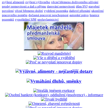
zvýšení alimentů
zvýšení výživného
věcné břemeno doživotního užívání
prodej nemovitosti a daň z příjmu
darování nemovitosti
dům SVJ
stavební
povolení
věcné břemeno dožití
vydržení pozemku
daňové přiznání
ukončení
pracovního poměru
dočasná pracovní neschopnost
autorské právo
hranice
pozemků
vypořádání SJM
spoluvlastnictví