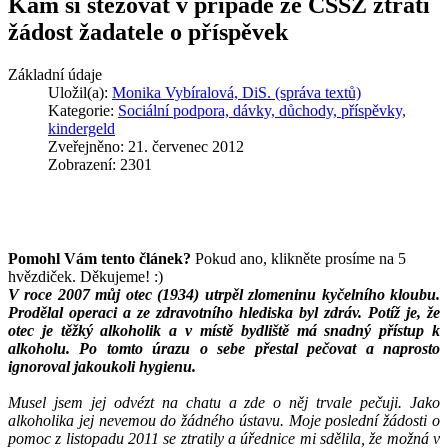
Kam si stěžovat v případě že ČSSZ ztratí
žádost žadatele o příspěvek
Základní údaje
Uložil(a):
Monika Vybíralová, DiS. (správa textů)
Kategorie:
Sociální podpora, dávky, důchody, příspěvky,
kindergeld
Zveřejněno: 21. červenec 2012
Zobrazení: 2301
Pomohl Vám tento článek?
Pokud ano, klikněte prosíme na 5
hvězdiček. Děkujeme! :)
V roce 2007 můj otec (1934) utrpěl zlomeninu kyčelního kloubu.
Prodělal operaci a ze zdravotního hlediska byl zdráv. Potíž je, že
otec je těžký alkoholik a v místě bydliště má snadný přístup k
alkoholu. Po tomto úrazu o sebe přestal pečovat a naprosto
ignoroval jakoukoli hygienu.
Musel jsem jej odvézt na chatu a zde o něj trvale pečuji. Jako
alkoholika jej nevemou do žádného ústavu. Moje poslední žádosti o
pomoc z listopadu 2011 se ztratily a úřednice mi sdělila, že možná v