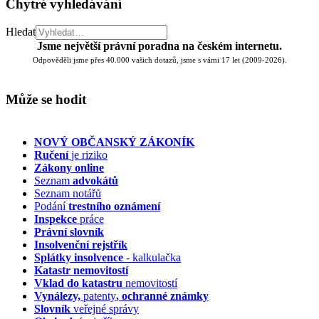
Chytré vyhledávání
Hledat
Jsme největší právní poradna na českém internetu.
Odpověděli jsme přes 40.000 vašich dotazů, jsme s vámi 17 let (2009-2026).
Může se hodit
NOVÝ OBČANSKÝ ZÁKONÍK
Ručení
je riziko
Zákony online
Seznam
advokátů
Seznam notářů
Podání
trestního oznámení
Inspekce
práce
Právní slovník
Insolvenční
rejstřík
Splátky insolvence
- kalkulačka
Katastr nemovitostí
Vklad do katastru
nemovitostí
Vynálezy,
patenty
, ochranné známky
Slovník
veřejné správy