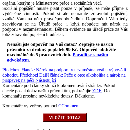
orgánu, kterým je Ministerstvo práce a sociálních věcí.
Sociální pojištění musíte platit pouze v případě, že máte příjme z
výdělečné činnosti. Pokud si ale nehradíte zdravotní pojištění,
vzniká Vám na něm pravděpodobně dluh. Doporučuji Vám tedy
zaevidovat se na Úřadě práce, i když nebudete mít nárok na
podporu v nezaměstnanosti. Během evidence na úřadě práce za Vás
totiž zdravotní pojištění hradí stát.
Nenašli jste odpověď na Váš dotaz? Zeptejte se našich
právníků za drobný poplatek 99 Kč.
Odpověď obdržíte
maximálně do 5 pracovních dnů
.
Poradit se s naším
advokátem
.
Předchozí článek: Nárok na podporu v nezaměstnanosti u výpovědi
dohodou
Předchozí
Další článek: Péče o otce alkoholika a nárok na
příspěvek na péči
Následující
Komentáře pod články slouží k okomentování stránky. Pokud
chcete poslat dotaz našim právníkům, pokračujte
ZDE
. Do
komentářů prosíme nevkládejte dotazy. Děkujeme.
Komentáře vytvořeny pomocí
CComment