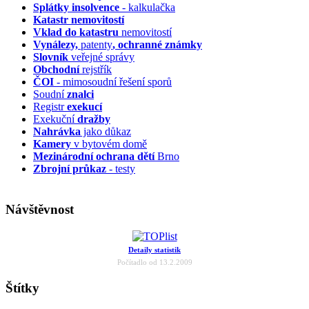
Splátky insolvence
- kalkulačka
Katastr nemovitostí
Vklad do katastru
nemovitostí
Vynálezy,
patenty
, ochranné známky
Slovník
veřejné správy
Obchodní
rejstřík
ČOI
- mimosoudní řešení sporů
Soudní
znalci
Registr
exekucí
Exekuční
dražby
Nahrávka
jako důkaz
Kamery
v bytovém domě
Mezinárodní ochrana dětí
Brno
Zbrojní průkaz
- testy
Návštěvnost
Detaily statistik
Počítadlo od 13.2.2009
Štítky