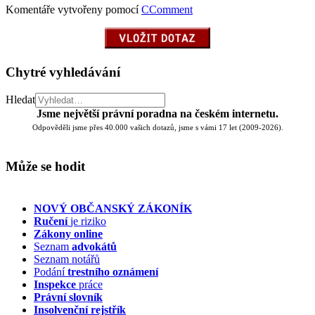
Komentáře vytvořeny pomocí
CComment
Chytré vyhledávání
Hledat
Jsme největší právní poradna na českém internetu.
Odpověděli jsme přes 40.000 vašich dotazů, jsme s vámi 17 let (2009-2026).
Může se hodit
NOVÝ OBČANSKÝ ZÁKONÍK
Ručení
je riziko
Zákony online
Seznam
advokátů
Seznam notářů
Podání
trestního oznámení
Inspekce
práce
Právní slovník
Insolvenční
rejstřík