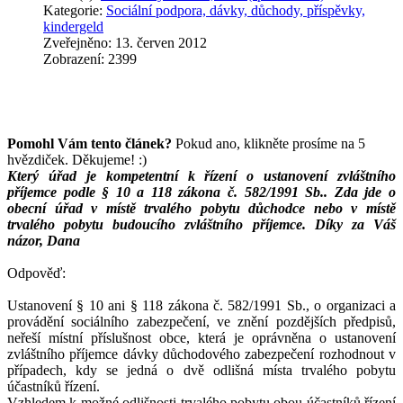
Kategorie:
Sociální podpora, dávky, důchody, příspěvky,
kindergeld
Zveřejněno: 13. červen 2012
Zobrazení: 2399
Pomohl Vám tento článek?
Pokud ano, klikněte prosíme na 5
hvězdiček. Děkujeme! :)
Který úřad je kompetentní k řízení o ustanovení zvláštního
příjemce podle § 10 a 118 zákona č. 582/1991 Sb.. Zda jde o
obecní úřad v místě trvalého pobytu důchodce nebo v místě
trvalého pobytu budoucího zvláštního příjemce. Díky za Váš
názor, Dana
Odpověď:
Ustanovení § 10 ani § 118 zákona č. 582/1991 Sb., o organizaci a
provádění sociálního zabezpečení, ve znění pozdějších předpisů,
neřeší místní příslušnost obce, která je oprávněna o ustanovení
zvláštního příjemce dávky důchodového zabezpečení rozhodnout v
případech, kdy se jedná o dvě odlišná místa trvalého pobytu
účastníků řízení.
Vzhledem k možné odlišnosti trvalého pobytu obou účastníků řízení