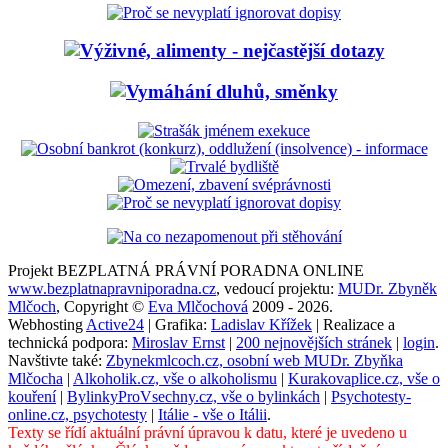
Projekt BEZPLATNÁ PRÁVNÍ PORADNA ONLINE
www.bezplatnapravniporadna.cz
, vedoucí projektu:
MUDr. Zbyněk
Mlčoch
, Copyright ©
Eva Mlčochová
2009 - 2026.
Webhosting
Active24
| Grafika:
Ladislav Křížek
| Realizace a
technická podpora:
Miroslav Ernst
|
200 nejnovějších stránek
|
login
.
Navštivte také:
Zbynekmlcoch.cz, osobní web MUDr. Zbyňka
Mlčocha
|
Alkoholik.cz, vše o alkoholismu
|
Kurakovaplice.cz, vše o
kouření
|
BylinkyProVsechny.cz, vše o bylinkách
|
Psychotesty-
online.cz, psychotesty
|
Itálie - vše o Itálii
.
Texty se řídí aktuální právní úpravou k datu, které je uvedeno u