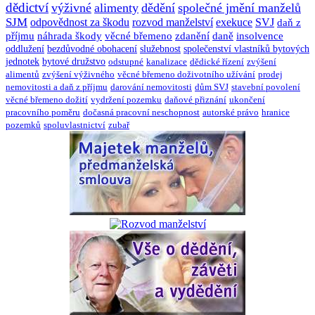
dědictví
výživné
alimenty
dědění
společné jmění manželů
SJM
odpovědnost za škodu
rozvod manželství
exekuce
SVJ
daň z
příjmu
náhrada škody
věcné břemeno
zdanění
daně
insolvence
oddlužení
bezdůvodné obohacení
služebnost
společenství vlastníků bytových
jednotek
bytové družstvo
odstupné
kanalizace
dědické řízení
zvýšení
alimentů
zvýšení výživného
věcné břemeno doživotního užívání
prodej
nemovitosti a daň z příjmu
darování nemovitosti
dům SVJ
stavební povolení
věcné břemeno dožití
vydržení pozemku
daňové přiznání
ukončení
pracovního poměru
dočasná pracovní neschopnost
autorské právo
hranice
pozemků
spoluvlastnictví
zubař