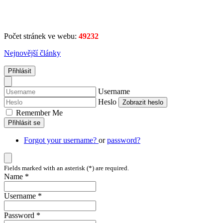
Počet stránek ve webu:
49232
Nejnovější články
Přihlásit
Username
Heslo
Zobrazit heslo
Remember Me
Přihlásit se
Forgot your username?
or
password?
Fields marked with an asterisk (*) are required.
Name *
Username *
Password *