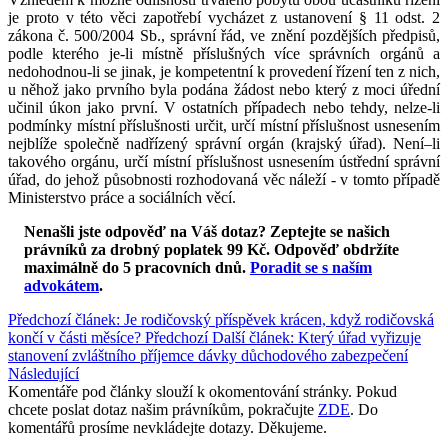
je proto v této věci zapotřebí vycházet z ustanovení § 11 odst. 2
zákona č. 500/2004 Sb., správní řád, ve znění pozdějších předpisů,
podle kterého je-li místně příslušných více správních orgánů a
nedohodnou-li se jinak, je kompetentní k provedení řízení ten z nich,
u něhož jako prvního byla podána žádost nebo který z moci úřední
učinil úkon jako první. V ostatních případech nebo tehdy, nelze-li
podmínky místní příslušnosti určit, určí místní příslušnost usnesením
nejblíže společně nadřízený správní orgán (krajský úřad). Není–li
takového orgánu, určí místní příslušnost usnesením ústřední správní
úřad, do jehož působnosti rozhodovaná věc náleží - v tomto případě
Ministerstvo práce a sociálních věcí.
Nenašli jste odpověď na Váš dotaz? Zeptejte se našich
právníků za drobný poplatek 99 Kč.
Odpověď obdržíte
maximálně do 5 pracovních dnů
.
Poradit se s naším
advokátem
.
Předchozí článek: Je rodičovský příspěvek krácen, když rodičovská
končí v části měsíce?
Předchozí
Další článek: Který úřad vyřizuje
stanovení zvláštního příjemce dávky důchodového zabezpečení
Následující
Komentáře pod články slouží k okomentování stránky. Pokud
chcete poslat dotaz našim právníkům, pokračujte
ZDE
. Do
komentářů prosíme nevkládejte dotazy. Děkujeme.