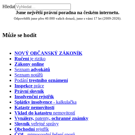
Hledat
Jsme největší právní poradna na českém internetu.
Odpověděli jsme přes 40.000 vašich dotazů, jsme s vámi 17 let (2009-2026).
Může se hodit
NOVÝ OBČANSKÝ ZÁKONÍK
Ručení
je riziko
Zákony online
Seznam
advokátů
Seznam notářů
Podání
trestního oznámení
Inspekce
práce
Právní slovník
Insolvenční
rejstřík
Splátky insolvence
- kalkulačka
Katastr nemovitostí
Vklad do katastru
nemovitostí
Vynálezy,
patenty
, ochranné známky
Slovník
veřejné správy
Obchodní
rejstřík
ČOI
- mimosoudní řešení sporů