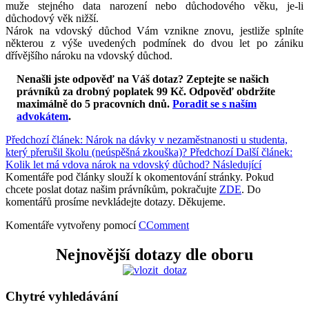
muže stejného data narození nebo důchodového věku, je-li
důchodový věk nižší.
Nárok na vdovský důchod Vám vznikne znovu, jestliže splníte
některou z výše uvedených podmínek do dvou let po zániku
dřívějšího nároku na vdovský důchod.
Nenašli jste odpověď na Váš dotaz? Zeptejte se našich
právníků za drobný poplatek 99 Kč.
Odpověď obdržíte
maximálně do 5 pracovních dnů
.
Poradit se s naším
advokátem
.
Předchozí článek: Nárok na dávky v nezaměstnanosti u studenta,
který přerušil školu (neúspěšná zkouška)?
Předchozí
Další článek:
Kolik let má vdova nárok na vdovský důchod?
Následující
Komentáře pod články slouží k okomentování stránky. Pokud
chcete poslat dotaz našim právníkům, pokračujte
ZDE
. Do
komentářů prosíme nevkládejte dotazy. Děkujeme.
Komentáře vytvořeny pomocí
CComment
Nejnovější dotazy dle oboru
Chytré vyhledávání