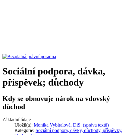
Sociální podpora, dávka,
příspěvek; důchody
Kdy se obnovuje nárok na vdovský
důchod
Základní údaje
Uložil(a):
Monika Vybíralová, DiS. (správa textů)
Kategorie:
Sociální podpora, dávky, důchody, příspěvky,