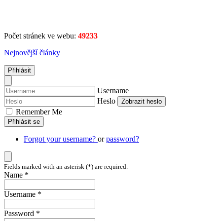
Počet stránek ve webu:
49233
Nejnovější články
Přihlásit
Username
Heslo
Zobrazit heslo
Remember Me
Přihlásit se
Forgot your username?
or
password?
Fields marked with an asterisk (*) are required.
Name *
Username *
Password *