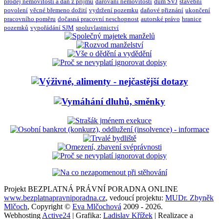
prodej nemovitosti a daň z příjmu
darování nemovitosti
dům SVJ
stavební
povolení
věcné břemeno dožití
vydržení pozemku
daňové přiznání
ukončení
pracovního poměru
dočasná pracovní neschopnost
autorské právo
hranice
pozemků
vypořádání SJM
spoluvlastnictví
Projekt BEZPLATNÁ PRÁVNÍ PORADNA ONLINE
www.bezplatnapravniporadna.cz
, vedoucí projektu:
MUDr. Zbyněk
Mlčoch
, Copyright ©
Eva Mlčochová
2009 - 2026.
Webhosting
Active24
| Grafika:
Ladislav Křížek
| Realizace a