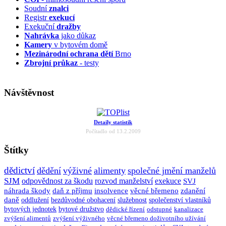
Soudní
znalci
Registr
exekucí
Exekuční
dražby
Nahrávka
jako důkaz
Kamery
v bytovém domě
Mezinárodní ochrana dětí
Brno
Zbrojní průkaz
- testy
Návštěvnost
Detaily statistik
Počítadlo od 13.2.2009
Štítky
dědictví
dědění
výživné
alimenty
společné jmění manželů
SJM
odpovědnost za škodu
rozvod manželství
exekuce
SVJ
náhrada škody
daň z příjmu
insolvence
věcné břemeno
zdanění
daně
oddlužení
bezdůvodné obohacení
služebnost
společenství vlastníků
bytových jednotek
bytové družstvo
dědické řízení
odstupné
kanalizace
zvýšení alimentů
zvýšení výživného
věcné břemeno doživotního užívání