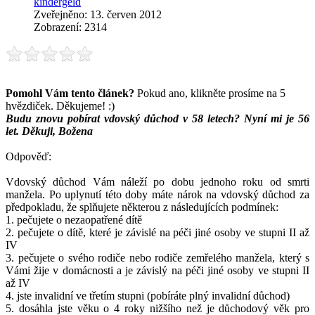
kindergeld
Zveřejněno: 13. červen 2012
Zobrazení: 2314
Pomohl Vám tento článek?
Pokud ano, klikněte prosíme na 5
hvězdiček. Děkujeme! :)
Budu znovu pobírat vdovský důchod v 58 letech? Nyní mi je 56
let. Děkuji, Božena
Odpověď:
Vdovský důchod Vám náleží po dobu jednoho roku od smrti
manžela. Po uplynutí této doby máte nárok na vdovský důchod za
předpokladu, že splňujete některou z následujících podmínek:
1. pečujete o nezaopatřené dítě
2. pečujete o dítě, které je závislé na péči jiné osoby ve stupni II až
IV
3. pečujete o svého rodiče nebo rodiče zemřelého manžela, který s
Vámi žije v domácnosti a je závislý na péči jiné osoby ve stupni II
až IV
4. jste invalidní ve třetím stupni (pobíráte plný invalidní důchod)
5. dosáhla jste věku o 4 roky nižšího než je důchodový věk pro