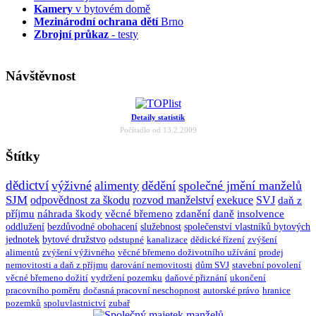
Kamery
v bytovém domě
Mezinárodní ochrana dětí
Brno
Zbrojní průkaz
- testy
Návštěvnost
Detaily statistik
Počítadlo od 13.2.2009
Štítky
dědictví
výživné
alimenty
dědění
společné jmění manželů
SJM
odpovědnost za škodu
rozvod manželství
exekuce
SVJ
daň z
příjmu
náhrada škody
věcné břemeno
zdanění
daně
insolvence
oddlužení
bezdůvodné obohacení
služebnost
společenství vlastníků bytových
jednotek
bytové družstvo
odstupné
kanalizace
dědické řízení
zvýšení
alimentů
zvýšení výživného
věcné břemeno doživotního užívání
prodej
nemovitosti a daň z příjmu
darování nemovitosti
dům SVJ
stavební povolení
věcné břemeno dožití
vydržení pozemku
daňové přiznání
ukončení
pracovního poměru
dočasná pracovní neschopnost
autorské právo
hranice
pozemků
spoluvlastnictví
zubař