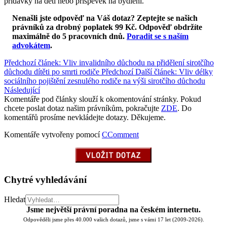
přídavky na děti nebo příspěvek na bydlení.
Nenašli jste odpověď na Váš dotaz? Zeptejte se našich
právníků za drobný poplatek 99 Kč.
Odpověď obdržíte
maximálně do 5 pracovních dnů
.
Poradit se s naším
advokátem
.
Předchozí článek: Vliv invalidního důchodu na přidělení sirotčího
důchodu dítěti po smrti rodiče
Předchozí
Další článek: Vliv délky
sociálního pojištění zesnulého rodiče na výši sirotčího důchodu
Následující
Komentáře pod články slouží k okomentování stránky. Pokud
chcete poslat dotaz našim právníkům, pokračujte
ZDE
. Do
komentářů prosíme nevkládejte dotazy. Děkujeme.
Komentáře vytvořeny pomocí
CComment
Chytré vyhledávání
Hledat
Jsme největší právní poradna na českém internetu.
Odpověděli jsme přes 40.000 vašich dotazů, jsme s vámi 17 let (2009-2026).