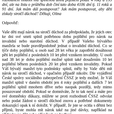
dní, ale na listu o průběhu dob činí tato doba 4106 dní tj. 11 roků a
91 dní. Jak mám dál postupovat? Jak mám postupovat, aby děti
získaly sirotčí důchod? Děkuji, Olina
Odpověď:
Vaše děti mají nárok na sirotčí důchod za předpokladu, že jejich otec
ke dni své smrti splnil potřebnou dobu pojištění pro nárok na
invalidní nebo starobní důchod. V případě Vašeho bývalého
manžela se bude pravděpodobně jednat o invalidní důchod. Co se
týče doby pojištění, u osob nad 28 let věku je zapotřebí dosáhnout
pěti let pojištění z posledních 10 let před vznikem invalidity. U osob
nad 38 let je dobu pojištění možné splnit také dosažením 10 let
pojištění během posledních 20 let před vznikem invalidity. Pokud
Váš bývalý manžel tyto podmínky splnil, měly by Vaše děti mít
nárok na sirotčí důchod, v opačném případě nikoliv. Dle vyjádření
České správy sociálního zabezpečení ČSSZ je tedy možné, že Váš
manžel splnil v daném období jen 4 roky pojištění a dalších 7 let
pojištění splnil mnohem dříve nebo naopak později, tedy mimo
posuzované období. Pokud se domníváte, že to tak není a máte pro
své domněnky důkazy, můžete se proti rozhodnutí ČSSZ odvolat
nebo podat žádost o sirotčí důchod znovu a potřebné dokumenty
dokazující opak k ní doložit. V případě, že jste se ocitla s dětmi bez
příjmů, byste mohla mít nárok také na jiné dávky, například na