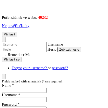
Počet stránek ve webu:
49232
Nejnovější články
Přihlásit
Username
Heslo
Zobrazit heslo
Remember Me
Přihlásit se
Forgot your username?
or
password?
Fields marked with an asterisk (*) are required.
Name *
Username *
Password *