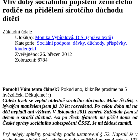
Vliv doby sociálního pojištění zemřelého
rodiče na přidělení sirotčího důchodu
dítěti
Základní údaje
Uložil(a):
Monika Vybíralová, DiS. (správa textů)
Kategorie:
Sociální podpora, dávky, důchody, příspěvky,
kindergeld
Zveřejněno: 26. březen 2012
Zobrazení: 6784
Pomohl Vám tento článek?
Pokud ano, klikněte prosíme na 5
hvězdiček. Děkujeme! :)
Chtěla bych se zeptat ohledně sirotčího důchodu. Mám tři děti, s
bývalým manželem jsem již 10 let rozvedená. Po celou dobu mi na
děti neplatil ani výživné. V listopadu 2011 zemřel. Zažádala jsem si
dětem o sirotčí důchod. Asi po třech týdnech mi přišel dopis od
České správy sociálního zabezpečení ČSSZ, že mi žádost zamítli.
Prý nebyly splněny podmínky podle ustanovení § 52. Napsali že v
rozhodném období má splněnou dobu pojištění pouze 4 roky a 193