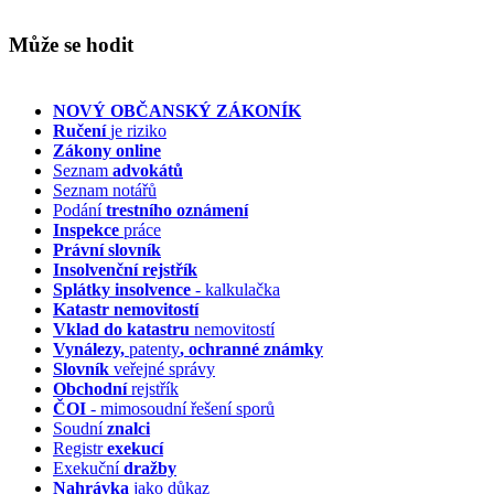
Může se hodit
NOVÝ OBČANSKÝ ZÁKONÍK
Ručení
je riziko
Zákony online
Seznam
advokátů
Seznam notářů
Podání
trestního oznámení
Inspekce
práce
Právní slovník
Insolvenční
rejstřík
Splátky insolvence
- kalkulačka
Katastr nemovitostí
Vklad do katastru
nemovitostí
Vynálezy,
patenty
, ochranné známky
Slovník
veřejné správy
Obchodní
rejstřík
ČOI
- mimosoudní řešení sporů
Soudní
znalci
Registr
exekucí
Exekuční
dražby
Nahrávka
jako důkaz