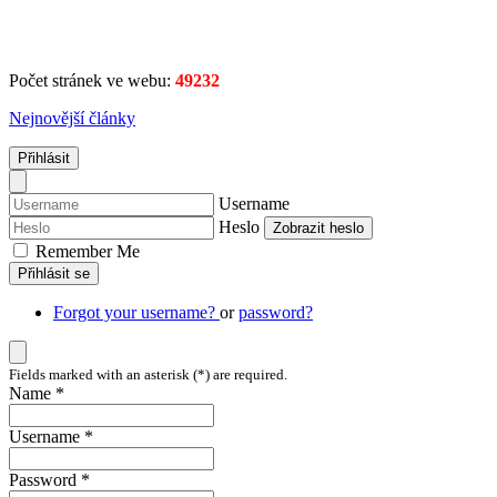
Počet stránek ve webu:
49232
Nejnovější články
Přihlásit
Username
Heslo
Zobrazit heslo
Remember Me
Přihlásit se
Forgot your username?
or
password?
Fields marked with an asterisk (*) are required.
Name *
Username *
Password *