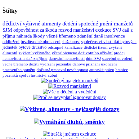
Štítky
dědictví
výživné
alimenty
dědění
společné jmění manželů
SJM
odpovědnost za škodu
rozvod manželství
exekuce
SVJ
daň z
příjmu
náhrada škody
věcné břemeno
zdanění
daně
insolvence
oddlužení
bezdůvodné obohacení
služebnost
společenství vlastníků bytových
jednotek
bytové družstvo
odstupné
kanalizace
dědické řízení
zvýšení
alimentů
zvýšení výživného
věcné břemeno doživotního užívání
prodej
nemovitosti a daň z příjmu
darování nemovitosti
dům SVJ
stavební povolení
věcné břemeno dožití
vydržení pozemku
daňové přiznání
ukončení
pracovního poměru
dočasná pracovní neschopnost
autorské právo
hranice
pozemků
spoluvlastnictví
zubař