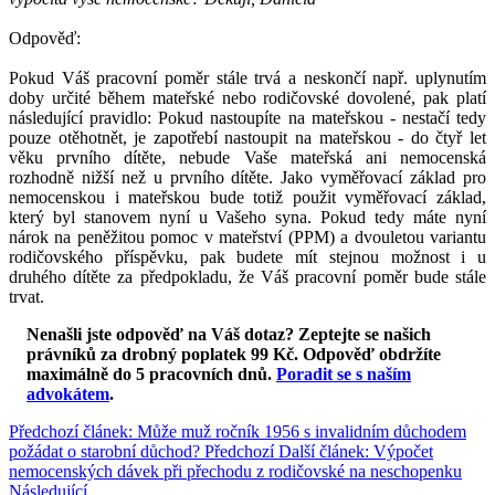
Odpověď:
Pokud Váš pracovní poměr stále trvá a neskončí např. uplynutím
doby určité během mateřské nebo rodičovské dovolené, pak platí
následující pravidlo: Pokud nastoupíte na mateřskou - nestačí tedy
pouze otěhotnět, je zapotřebí nastoupit na mateřskou - do čtyř let
věku prvního dítěte, nebude Vaše mateřská ani nemocenská
rozhodně nižší než u prvního dítěte. Jako vyměřovací základ pro
nemocenskou i mateřskou bude totiž použit vyměřovací základ,
který byl stanovem nyní u Vašeho syna. Pokud tedy máte nyní
nárok na peněžitou pomoc v mateřství (PPM) a dvouletou variantu
rodičovského příspěvku, pak budete mít stejnou možnost i u
druhého dítěte za předpokladu, že Váš pracovní poměr bude stále
trvat.
Nenašli jste odpověď na Váš dotaz? Zeptejte se našich
právníků za drobný poplatek 99 Kč.
Odpověď obdržíte
maximálně do 5 pracovních dnů
.
Poradit se s naším
advokátem
.
Předchozí článek: Může muž ročník 1956 s invalidním důchodem
požádat o starobní důchod?
Předchozí
Další článek: Výpočet
nemocenských dávek při přechodu z rodičovské na neschopenku
Následující