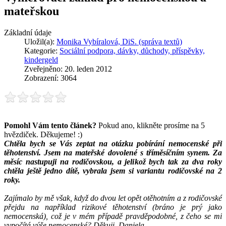
mateřskou
Základní údaje
Uložil(a):
Monika Vybíralová, DiS. (správa textů)
Kategorie:
Sociální podpora, dávky, důchody, příspěvky,
kindergeld
Zveřejněno: 20. leden 2012
Zobrazení: 3064
Pomohl Vám tento článek?
Pokud ano, klikněte prosíme na 5
hvězdiček. Děkujeme! :)
Chtěla bych se Vás zeptat na otázku pobírání nemocenské při
těhotenství. Jsem na mateřské dovolené s tříměsíčním synem. Za
měsíc nastupuji na rodičovskou, a jelikož bych tak za dva roky
chtěla ještě jedno dítě, vybrala jsem si variantu rodičovské na 2
roky.
Zajímalo by mě však, když do dvou let opět otěhotním a z rodičovské
přejdu na například rizikové těhotenství (bráno je prý jako
nemocenská), což je v mém případě pravděpodobné, z čeho se mi
vypočítá výše nemocenské? Děkuji, Daniela