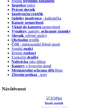
Podání
trestního oznámení
Inspekce
práce
Právní slovník
Insolvenční
rejstřík
Splátky insolvence
- kalkulačka
Katastr nemovitostí
Vklad do katastru
nemovitostí
Vynálezy,
patenty
, ochranné známky
Slovník
veřejné správy
Obchodní
rejstřík
ČOI
- mimosoudní řešení sporů
Soudní
znalci
Registr
exekucí
Exekuční
dražby
Nahrávka
jako důkaz
Kamery
v bytovém domě
Mezinárodní ochrana dětí
Brno
Zbrojní průkaz
- testy
Návštěvnost
Detaily statistik
Počítadlo od 13.2.2009