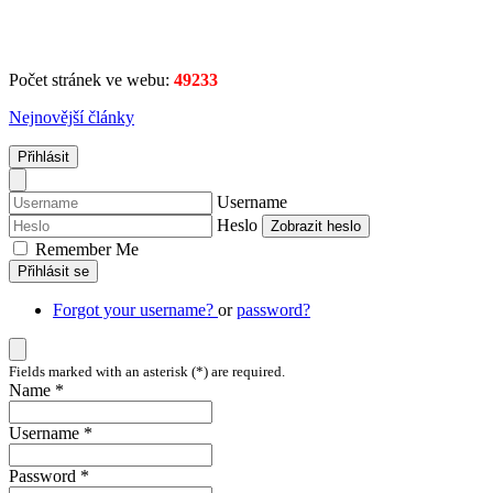
Počet stránek ve webu:
49233
Nejnovější články
Přihlásit
Username
Heslo
Zobrazit heslo
Remember Me
Přihlásit se
Forgot your username?
or
password?
Fields marked with an asterisk (*) are required.
Name *
Username *
Password *