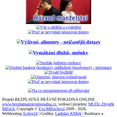
Projekt BEZPLATNÁ PRÁVNÍ PORADNA ONLINE
www.bezplatnapravniporadna.cz
, vedoucí projektu:
MUDr. Zbyněk
Mlčoch
, Copyright ©
Eva Mlčochová
2009 - 2026.
Webhosting
Active24
| Grafika:
Ladislav Křížek
| Realizace a