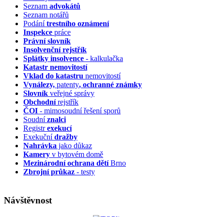
Seznam
advokátů
Seznam notářů
Podání
trestního oznámení
Inspekce
práce
Právní slovník
Insolvenční
rejstřík
Splátky insolvence
- kalkulačka
Katastr nemovitostí
Vklad do katastru
nemovitostí
Vynálezy,
patenty
, ochranné známky
Slovník
veřejné správy
Obchodní
rejstřík
ČOI
- mimosoudní řešení sporů
Soudní
znalci
Registr
exekucí
Exekuční
dražby
Nahrávka
jako důkaz
Kamery
v bytovém domě
Mezinárodní ochrana dětí
Brno
Zbrojní průkaz
- testy
Návštěvnost