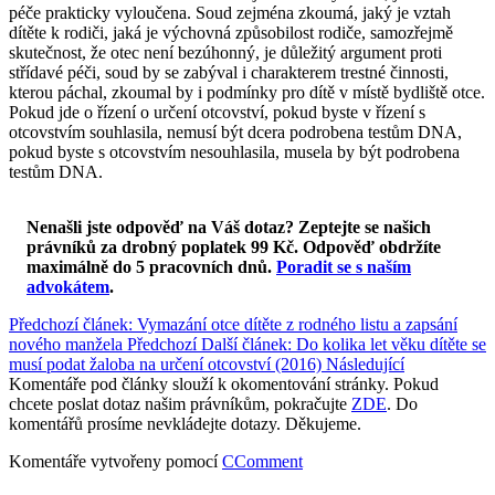
péče prakticky vyloučena. Soud zejména zkoumá, jaký je vztah
dítěte k rodiči, jaká je výchovná způsobilost rodiče, samozřejmě
skutečnost, že otec není bezúhonný, je důležitý argument proti
střídavé péči, soud by se zabýval i charakterem trestné činnosti,
kterou páchal, zkoumal by i podmínky pro dítě v místě bydliště otce.
Pokud jde o řízení o určení otcovství, pokud byste v řízení s
otcovstvím souhlasila, nemusí být dcera podrobena testům DNA,
pokud byste s otcovstvím nesouhlasila, musela by být podrobena
testům DNA.
Nenašli jste odpověď na Váš dotaz? Zeptejte se našich
právníků za drobný poplatek 99 Kč.
Odpověď obdržíte
maximálně do 5 pracovních dnů
.
Poradit se s naším
advokátem
.
Předchozí článek: Vymazání otce dítěte z rodného listu a zapsání
nového manžela
Předchozí
Další článek: Do kolika let věku dítěte se
musí podat žaloba na určení otcovství (2016)
Následující
Komentáře pod články slouží k okomentování stránky. Pokud
chcete poslat dotaz našim právníkům, pokračujte
ZDE
. Do
komentářů prosíme nevkládejte dotazy. Děkujeme.
Komentáře vytvořeny pomocí
CComment