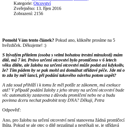
Kategorie:
Otcovství
Zveřejněno: 13. říjen 2016
Zobrazení: 2156
Pomohl Vám tento článek?
Pokud ano, klikněte prosíme na 5
hvězdiček. Děkujeme! :)
S bývalým přítelem (osoba s velmi bohatou trestní minulostí) mám
dítě, má 7 let. Právo určení otcovství bylo promlčeno v 6 letech
věku dítěte, ale žalobu na určení otcovství může podat asi kdykoliv,
že? Tím pádem by se pak mohl asi domáhat střídavé péče. Jde mi o
to zda by měl šanci, při podání takového návrhu potom uspět?
A zda soud přihlíží i k tomu že měl potíže ze zákonem, má exekuce
atd? V případě podání žaloby z jeho strany na určení otcovství bude
věc automaticky zastavena z důvodu promlčení nebo ne a budu
povinna dceru nechat podrobit testy DNA? Děkuji, Petra
Odpověď:
Ano, pro žalobu na určení otcovství není stanovena žádná promlčecí
lhůta. Pokud se ale otec o dítě nezajímal a nestýkali se, je střídavá