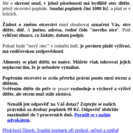
Jde o
okresní soud, v jehož působnosti má bydliště otec dítěte
,
jehož otcovství popíráte.
Soudní poplatek činí 1000 Kč
, a platí se v
kolcích.
Žádost o změnu otcovství
musí obsahovat
označení Vás, otce
dítěte, dítě
. A
jméno, adresa, rodné číslo "nového otce
". Poté
vylíčení situace, co žádáte, datum podpis
.
Pokud bude "nový otec" v rodném listě,
je povinen platit výživné,
má rodičovskou zodpovědnost
.
Alimenty se platí dítěti, ne matce. Můžete však tolerovat jejich
neplacení tím, že je nebudete vymáhat.
Popřením otcovství se zcela přetrhá právní pouto mezi otcem a
dítětem.
Svěřením dítěte do péče
se pouze
rozhoduje o výchově a výživě
dítěte, ale otcem muž stále zůstává
.
Nenašli jste odpověď na Váš dotaz? Zeptejte se našich
právníků za drobný poplatek 99 Kč.
Odpověď obdržíte
maximálně do 5 pracovních dnů
.
Poradit se s naším
advokátem
.
Předchozí článek: Soudní poplatek při zrušení, určení a změně