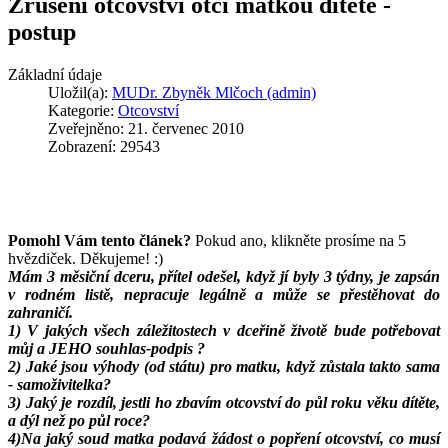
Zrušení otcovství otci matkou dítěte -
postup
Základní údaje
Uložil(a):
MUDr. Zbyněk Mlčoch (admin)
Kategorie:
Otcovství
Zveřejněno: 21. červenec 2010
Zobrazení: 29543
Pomohl Vám tento článek?
Pokud ano, klikněte prosíme na 5
hvězdiček. Děkujeme! :)
Mám 3 měsiční dceru, přítel odešel, když jí byly 3 týdny, je zapsán
v rodném listě, nepracuje legálně a může se přestěhovat do
zahraničí.
1) V jakých všech záležitostech v dceřině životě bude potřebovat
můj a JEHO souhlas-podpis ?
2) Jaké jsou výhody (od státu) pro matku, když zůstala takto sama
- samoživitelka?
3) Jaký je rozdíl, jestli ho zbavím otcovství do půl roku věku dítěte,
a dýl než po půl roce?
4)Na jaký soud matka podavá žádost o popření otcovství, co musí