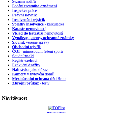
Seznam notářů
Podání
trestního oznámení
Inspekce
práce
Právní slovník
Insolvenční
rejstřík
Splátky insolvence
- kalkulačka
Katastr nemovitostí
Vklad do katastru
nemovitostí
Vynálezy,
patenty
, ochranné známky
Slovník
veřejné správy
Obchodní
rejstřík
ČOI
- mimosoudní řešení sporů
Soudní
znalci
Registr
exekucí
Exekuční
dražby
Nahrávka
jako důkaz
Kamery
v bytovém domě
Mezinárodní ochrana dětí
Brno
Zbrojní průkaz
- testy
Návštěvnost
Detaily statistik