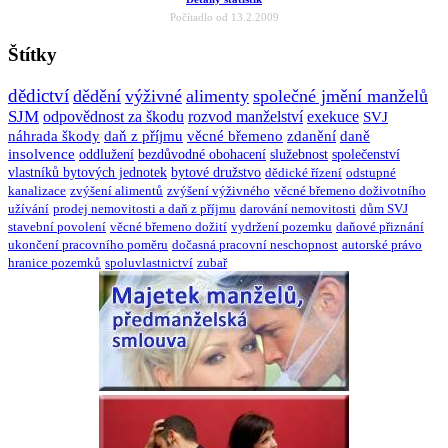
Počítadlo od 13.2.2009
Štítky
dědictví
dědění
výživné
alimenty
společné jmění manželů
SJM
odpovědnost za škodu
rozvod manželství
exekuce
SVJ
náhrada škody
daň z příjmu
věcné břemeno
zdanění
daně
insolvence
oddlužení
bezdůvodné obohacení
služebnost
společenství
vlastníků bytových jednotek
bytové družstvo
dědické řízení
odstupné
kanalizace
zvýšení alimentů
zvýšení výživného
věcné břemeno doživotního
užívání
prodej nemovitosti a daň z příjmu
darování nemovitosti
dům SVJ
stavební povolení
věcné břemeno dožití
vydržení pozemku
daňové přiznání
ukončení pracovního poměru
dočasná pracovní neschopnost
autorské právo
hranice pozemků
spoluvlastnictví
zubař