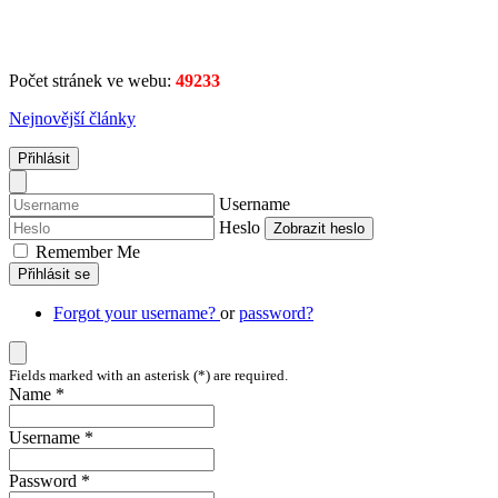
Počet stránek ve webu:
49233
Nejnovější články
Přihlásit
Username
Heslo
Zobrazit heslo
Remember Me
Přihlásit se
Forgot your username?
or
password?
Fields marked with an asterisk (*) are required.
Name *
Username *
Password *