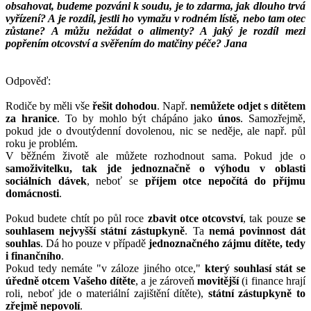
obsahovat, budeme pozváni k soudu, je to zdarma, jak dlouho trvá
vyřízení? A je rozdíl, jestli ho vymažu v rodném lístě, nebo tam otec
zůstane? A můžu nežádat o alimenty? A jaký je rozdíl mezi
popřením otcovství a svěřením do matčiny péče? Jana
Odpověď:
Rodiče by měli vše
řešit dohodou
. Např.
nemůžete odjet s dítětem
za hranice
. To by mohlo být chápáno jako
únos
. Samozřejmě,
pokud jde o dvoutýdenní dovolenou, nic se neděje, ale např. půl
roku je problém.
V běžném životě ale můžete rozhodnout sama. Pokud jde o
samoživitelku, tak jde jednoznačně o výhodu v oblasti
sociálních dávek
, neboť se
příjem otce nepočítá do příjmu
domácnosti
.
Pokud budete chtít po půl roce
zbavit otce otcovství
, tak pouze
se
souhlasem nejvyšší státní zástupkyně
. Ta
nemá povinnost dát
souhlas
. Dá ho pouze v případě
jednoznačného zájmu dítěte, tedy
i finančního
.
Pokud tedy nemáte "v záloze jiného otce,"
který souhlasí stát se
úředně otcem Vašeho dítěte
, a je zároveň
movitější
(i finance hrají
roli, neboť jde o materiální zajištění dítěte),
státní zástupkyně to
zřejmě nepovolí
.