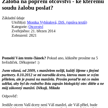
Žaloba na popření otcovství - ke kterému
soudu žalobu poslat?
Základní údaje
Uložil(a):
Monika Vybíralová, DiS. (správa textů)
Kategorie:
Otcovství
Zveřejněno: 21. březen 2014
Zobrazení: 2821
Pomohl Vám tento článek?
Pokud ano, klikněte prosíme na 5
hvězdiček. Děkujeme! :)
Jsem vdaná, od 2009, s manželem nežiji, každý žijeme s jinými
partnery. 8.10.2012 se mi narodila dcera, kterou mam se svým
přítelem, ale je psaná na manžela. Prosím poraďte mi co mám
udělat, aby byl do rodného listu zapsán biologický otec dítěte a ne
můj zákonný manžel. Děkuji, Milada
Odpověď:
Jestliže otcem Vaší dcery není Váš manžel, ale Váš přítel, bude