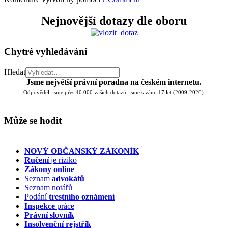
Nejnovější dotazy dle oboru
Chytré vyhledávání
Hledat
Jsme největší právní poradna na českém internetu.
Odpověděli jsme přes 40.000 vašich dotazů, jsme s vámi 17 let (2009-2026).
Může se hodit
NOVÝ OBČANSKÝ ZÁKONÍK
Ručení
je riziko
Zákony online
Seznam
advokátů
Seznam notářů
Podání
trestního oznámení
Inspekce
práce
Právní slovník
Insolvenční
rejstřík