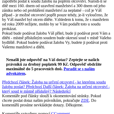
zapotřebí podat k soudu žalobu na popření otcovství. Narodí-li se
dítě mezi 160. dnem od uzavření manželství a 300 dnem od jeho
zániku nebo od prohlášení manželství za neplatné - což je Váš
případ - je možné otcovství popřít pouze tehdy, je-li vyloučeno, že
by Váš manžel byl otcem dítěte. Vzhledem k tomu, že s manželem
od roku 2009 nežijete, mohlo by se Vám podařit toto u soudu
prokázat.
Pokud bude podávat žalobu Váš přítel, bude ji podávat proti Vám a
dítěti - místně příslušným soudem bude okresní soud v místě Vašeho
bydliště. Pokud budete podávat žalobu Vy, budete ji podávat proti
Vašemu manželovi a dítěti.
Nenašli jste odpověď na Váš dotaz? Zeptejte se našich
právníků za drobný poplatek 99 Kč.
Odpověď obdržíte
maximálně do 5 pracovních dnů
.
Poradit se s naším
advokátem
.
Předchozí článek: Žaloba na určení otcovství - ke kterému soudu
žalobu poslat?
Předchozí
Další článek: Žaloba na určení otcovství -
který soud je místně příslušný?
Následující
Komentáře pod články slouží k okomentování stránky. Pokud
chcete poslat dotaz našim právníkům, pokračujte
ZDE
. Do
komentářů prosíme nevkládejte dotazy. Děkujeme.
Komentáře vytvořeny pomocí
CComment