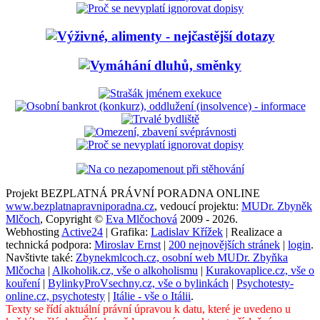
Projekt BEZPLATNÁ PRÁVNÍ PORADNA ONLINE
www.bezplatnapravniporadna.cz
, vedoucí projektu:
MUDr. Zbyněk
Mlčoch
, Copyright ©
Eva Mlčochová
2009 - 2026.
Webhosting
Active24
| Grafika:
Ladislav Křížek
| Realizace a
technická podpora:
Miroslav Ernst
|
200 nejnovějších stránek
|
login
.
Navštivte také:
Zbynekmlcoch.cz, osobní web MUDr. Zbyňka
Mlčocha
|
Alkoholik.cz, vše o alkoholismu
|
Kurakovaplice.cz, vše o
kouření
|
BylinkyProVsechny.cz, vše o bylinkách
|
Psychotesty-
online.cz, psychotesty
|
Itálie - vše o Itálii
.
Texty se řídí aktuální právní úpravou k datu, které je uvedeno u