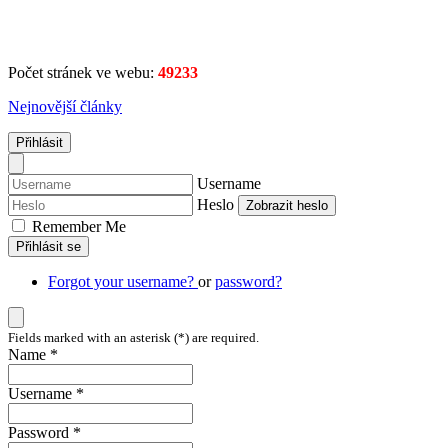
Počet stránek ve webu:
49233
Nejnovější články
Přihlásit
Username
Heslo
Zobrazit heslo
Remember Me
Přihlásit se
Forgot your username?
or
password?
Fields marked with an asterisk (*) are required.
Name *
Username *
Password *