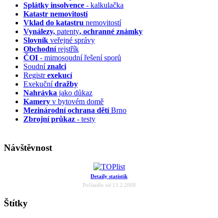
Splátky insolvence
- kalkulačka
Katastr nemovitostí
Vklad do katastru
nemovitostí
Vynálezy,
patenty
, ochranné známky
Slovník
veřejné správy
Obchodní
rejstřík
ČOI
- mimosoudní řešení sporů
Soudní
znalci
Registr
exekucí
Exekuční
dražby
Nahrávka
jako důkaz
Kamery
v bytovém domě
Mezinárodní ochrana dětí
Brno
Zbrojní průkaz
- testy
Návštěvnost
Detaily statistik
Počítadlo od 13.2.2009
Štítky