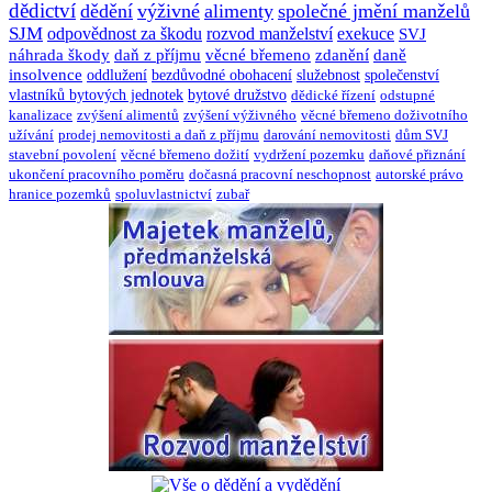
dědictví
dědění
výživné
alimenty
společné jmění manželů
SJM
odpovědnost za škodu
rozvod manželství
exekuce
SVJ
náhrada škody
daň z příjmu
věcné břemeno
zdanění
daně
insolvence
oddlužení
bezdůvodné obohacení
služebnost
společenství
vlastníků bytových jednotek
bytové družstvo
dědické řízení
odstupné
kanalizace
zvýšení alimentů
zvýšení výživného
věcné břemeno doživotního
užívání
prodej nemovitosti a daň z příjmu
darování nemovitosti
dům SVJ
stavební povolení
věcné břemeno dožití
vydržení pozemku
daňové přiznání
ukončení pracovního poměru
dočasná pracovní neschopnost
autorské právo
hranice pozemků
spoluvlastnictví
zubař