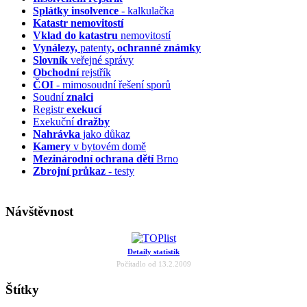
Splátky insolvence
- kalkulačka
Katastr nemovitostí
Vklad do katastru
nemovitostí
Vynálezy,
patenty
, ochranné známky
Slovník
veřejné správy
Obchodní
rejstřík
ČOI
- mimosoudní řešení sporů
Soudní
znalci
Registr
exekucí
Exekuční
dražby
Nahrávka
jako důkaz
Kamery
v bytovém domě
Mezinárodní ochrana dětí
Brno
Zbrojní průkaz
- testy
Návštěvnost
Detaily statistik
Počítadlo od 13.2.2009
Štítky