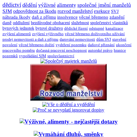
dědictví
dědění
výživné
alimenty
společné jmění manželů
SJM
odpovědnost za škodu
rozvod manželství
exekuce
SVJ
náhrada škody
daň z příjmu
insolvence
věcné břemeno
zdanění
daně
oddlužení
bezdůvodné obohacení
služebnost
společenství vlastníků
bytových jednotek
bytové družstvo
dědické řízení
odstupné
kanalizace
zvýšení alimentů
zvýšení výživného
věcné břemeno doživotního užívání
prodej nemovitosti a daň z příjmu
darování nemovitosti
dům SVJ
stavební
povolení
věcné břemeno dožití
vydržení pozemku
daňové přiznání
ukončení
pracovního poměru
dočasná pracovní neschopnost
autorské právo
hranice
pozemků
vypořádání SJM
spoluvlastnictví