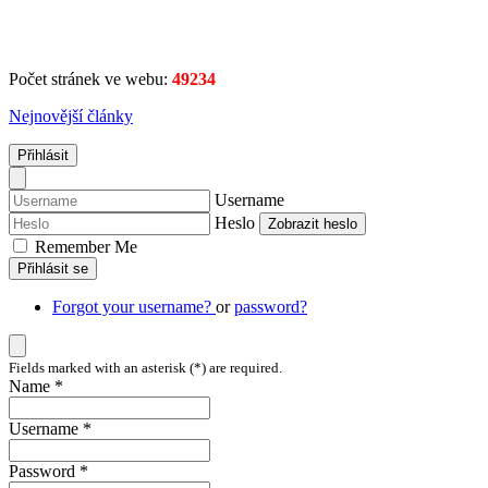
Počet stránek ve webu:
49234
Nejnovější články
Přihlásit
Username
Heslo
Zobrazit heslo
Remember Me
Přihlásit se
Forgot your username?
or
password?
Fields marked with an asterisk (*) are required.
Name *
Username *
Password *