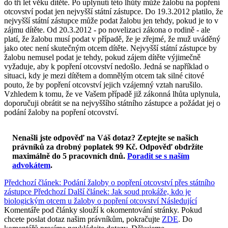
do tří let věku dítěte. Po uplynutí této lhůty může žalobu na popření
otcovství podat jen nejvyšší státní zástupce. Do 19.3.2012 platilo, že
nejvyšší státní zástupce může podat žalobu jen tehdy, pokud je to v
zájmu dítěte. Od 20.3.2012 - po novelizaci zákona o rodině - ale
platí, že žalobu musí podat v případě, že je zřejmé, že muž uváděný
jako otec není skutečným otcem dítěte. Nejvyšší státní zástupce by
žalobu nemusel podat je tehdy, pokud zájem dítěte výjimečně
vyžaduje, aby k popření otcovství nedošlo. Jedná se například o
situaci, kdy je mezi dítětem a domnělým otcem tak silné citové
pouto, že by popření otcovství jejich vzájemný vztah narušilo.
Vzhledem k tomu, že ve Vašem případě již zákonná lhůta uplynula,
doporučuji obrátit se na nejvyššího státního zástupce a požádat jej o
podání žaloby na popření otcovství.
Nenašli jste odpověď na Váš dotaz? Zeptejte se našich
právníků za drobný poplatek 99 Kč.
Odpověď obdržíte
maximálně do 5 pracovních dnů
.
Poradit se s naším
advokátem
.
Předchozí článek: Podání žaloby o popření otcovství přes státního
zástupce
Předchozí
Další článek: Jak soud prokáže, kdo je
biologickým otcem u žaloby o popření otcovství
Následující
Komentáře pod články slouží k okomentování stránky. Pokud
chcete poslat dotaz našim právníkům, pokračujte
ZDE
. Do