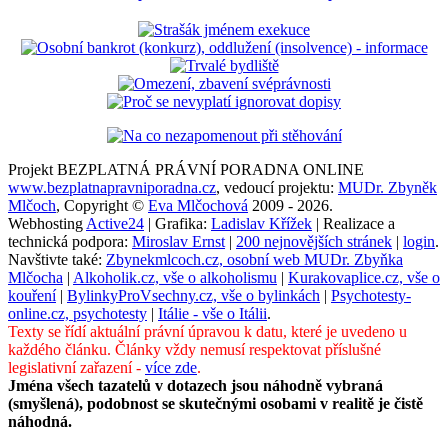
Projekt BEZPLATNÁ PRÁVNÍ PORADNA ONLINE
www.bezplatnapravniporadna.cz
, vedoucí projektu:
MUDr. Zbyněk
Mlčoch
, Copyright ©
Eva Mlčochová
2009 - 2026.
Webhosting
Active24
| Grafika:
Ladislav Křížek
| Realizace a
technická podpora:
Miroslav Ernst
|
200 nejnovějších stránek
|
login
.
Navštivte také:
Zbynekmlcoch.cz, osobní web MUDr. Zbyňka
Mlčocha
|
Alkoholik.cz, vše o alkoholismu
|
Kurakovaplice.cz, vše o
kouření
|
BylinkyProVsechny.cz, vše o bylinkách
|
Psychotesty-
online.cz, psychotesty
|
Itálie - vše o Itálii
.
Texty se řídí aktuální právní úpravou k datu, které je uvedeno u
každého článku. Články vždy nemusí respektovat příslušné
legislativní zařazení -
více zde
.
Jména všech tazatelů v dotazech jsou náhodně vybraná
(smyšlená), podobnost se skutečnými osobami v realitě je čistě
náhodná.