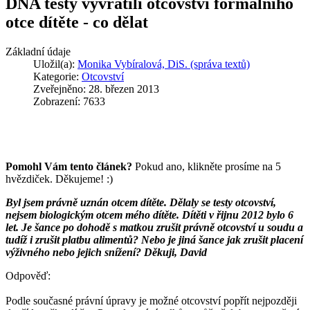
DNA testy vyvrátili otcovství formálního
otce dítěte - co dělat
Základní údaje
Uložil(a):
Monika Vybíralová, DiS. (správa textů)
Kategorie:
Otcovství
Zveřejněno: 28. březen 2013
Zobrazení: 7633
Pomohl Vám tento článek?
Pokud ano, klikněte prosíme na 5
hvězdiček. Děkujeme! :)
Byl jsem právně uznán otcem dítěte. Dělaly se testy otcovství,
nejsem biologickým otcem mého dítěte. Dítěti v řijnu 2012 bylo 6
let. Je šance po dohodě s matkou zrušit právně otcovství u soudu a
tudíž i zrušit platbu alimentů? Nebo je jiná šance jak zrušit placení
výživného nebo jejich snížení? Děkuji, David
Odpověď:
Podle současné právní úpravy je možné otcovství popřít nejpozději