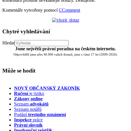
komentářů prosíme nevkládejte dotazy. Děkujeme.
Komentáře vytvořeny pomocí
CComment
Chytré vyhledávání
Hledat
Jsme největší právní poradna na českém internetu.
Odpověděli jsme přes 40.000 vašich dotazů, jsme s vámi 17 let (2009-2026).
Může se hodit
NOVÝ OBČANSKÝ ZÁKONÍK
Ručení
je riziko
Zákony online
Seznam
advokátů
Seznam notářů
Podání
trestního oznámení
Inspekce
práce
Právní slovník
Insolvenční
rejstřík