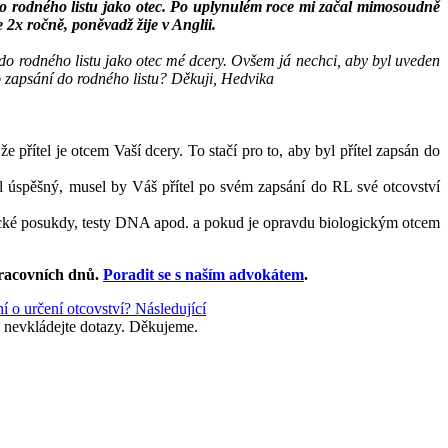
n do rodného listu jako otec. Po uplynulém roce mi začal mimosoudně
 2x ročně, poněvadž žije v Anglii.
n do rodného listu jako otec mé dcery. Ovšem já nechci, aby byl uveden
o zapsání do rodného listu? Děkuji, Hedvika
e přítel je otcem Vaší dcery. To stačí pro to, aby byl přítel zapsán do
yl úspěšný, musel by Váš přítel po svém zapsání do RL své otcovství
nalecké posukdy, testy DNA apod. a pokud je opravdu biologickým otcem
racovních dnů
.
Poradit se s naším advokátem
.
ní o určení otcovství?
Následující
 nevkládejte dotazy. Děkujeme.