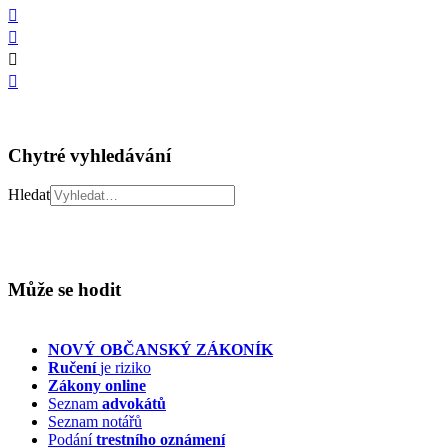
Chytré vyhledávání
Hledat
Může se hodit
NOVÝ OBČANSKÝ ZÁKONÍK
Ručení
je riziko
Zákony online
Seznam
advokátů
Seznam notářů
Podání
trestního oznámení