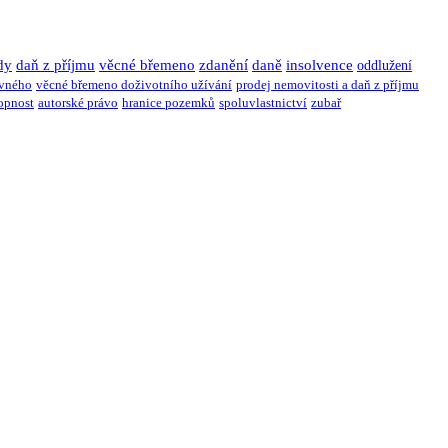
dy
daň z příjmu
věcné břemeno
zdanění
daně
insolvence
oddlužení
ivného
věcné břemeno doživotního užívání
prodej nemovitosti a daň z příjmu
opnost
autorské právo
hranice pozemků
spoluvlastnictví
zubař