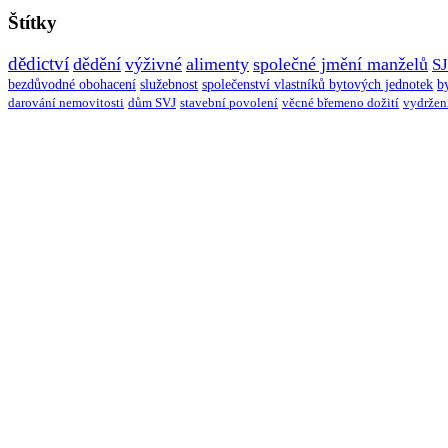
Štítky
dědictví
dědění
výživné
alimenty
společné jmění manželů
S
bezdůvodné obohacení
služebnost
společenství vlastníků bytových jednotek
b
darování nemovitosti
dům SVJ
stavební povolení
věcné břemeno dožití
vydržen