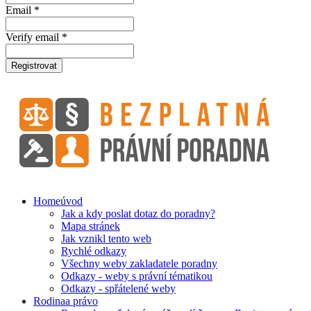
Email *
Verify email *
Registrovat
Home
úvod
Jak a kdy poslat dotaz do poradny?
Mapa stránek
Jak vznikl tento web
Rychlé odkazy
Všechny weby zakladatele poradny
Odkazy - weby s právní tématikou
Odkazy - spřátelené weby
Rodina
a právo