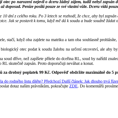
ejí otec po narození nejevil o dceru žádný zájem, tudíž nebyl zapsá
 až doposud. Peníze posílá pouze ze své vlastní vůle. Dceru vídá pouze
e 10 dní z celého roku. Po 3 letech se rozhodl, že chce, aby byl zapsá
otce. Jak se postavit k tomu, když mě dá k soudu a bude soudně žádat 
le, stačí, když oba zajdete na matriku a tam oba souhlasně prohlásíte, ž
 biologický otec podat k soudu žalobu na určení otcovství, ale aby b
í na soud dříve, než zapíšete přítele do dceřina RL, soud by nařídil z
do RL skutečně zapsán. Proto doporučuji neváhat a konat.
ků za drobný poplatek 99 Kč.
Odpověď obdržíte maximálně do 5 p
a do rodného listu dítěte?
Předchozí
Další článek: Jak dlouho trvá říze
poslat dotaz našim právníkům, pokračujte
ZDE
. Do komentářů prosíme