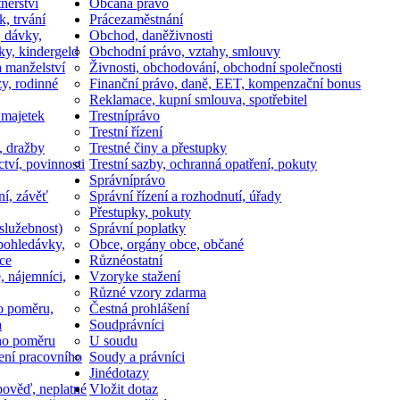
nerství
Občan
a právo
k, trvání
Práce
zaměstnání
, dávky,
Obchod, daně
živnosti
ky, kindergeld
Obchodní právo, vztahy, smlouvy
a manželství
Živnosti, obchodování, obchodní společnosti
y, rodinné
Finanční právo, daně, EET, kompenzační bonus
Reklamace, kupní smlouva, spotřebitel
 majetek
Trestní
právo
Trestní řízení
, dražby
Trestné činy a přestupky
ctví, povinnosti
Trestní sazby, ochranná opatření, pokuty
Správní
právo
ní, závěť
Správní řízení a rozhodnutí, úřady
Přestupky, pokuty
služebnost)
Správní poplatky
pohledávky,
Obce, orgány obce, občané
ce
Různé
ostatní
, nájemníci,
Vzory
ke stažení
Různé vzory zdarma
o poměru,
Čestná prohlášení
a
Soud
právníci
ho poměru
U soudu
ní pracovního
Soudy a právníci
Jiné
dotazy
ověď, neplatné
Vložit dotaz