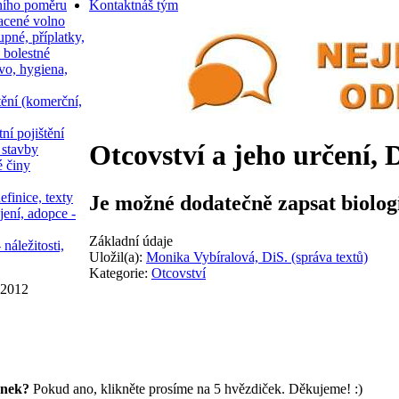
ního poměru
Kontakt
náš tým
acené volno
upné, příplatky,
 bolestné
vo, hygiena,
tění (komerční,
ní pojištění
Otcovství a jeho určení, 
 stavby
é činy
efinice, texty
Je možné dodatečně zapsat biolog
jení, adopce -
Základní údaje
 náležitosti,
Uložil(a):
Monika Vybíralová, DiS. (správa textů)
Kategorie:
Otcovství
 2012
ánek?
Pokud ano, klikněte prosíme na 5 hvězdiček. Děkujeme! :)