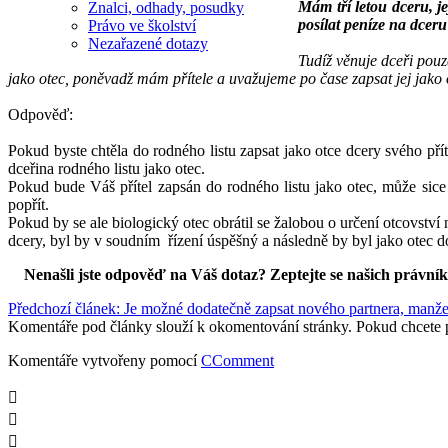
Mám tří letou dceru, j
Znalci, odhady, posudky
posílat peníze na dceru
Právo ve školství
Nezařazené dotazy
Tudíž věnuje dceři pouz
jako otec, poněvadž mám přítele a uvažujeme po čase zapsat jej jako 
Odpověď:
Pokud byste chtěla do rodného listu zapsat jako otce dcery svého příte
dceřina rodného listu jako otec.
Pokud bude Váš přítel zapsán do rodného listu jako otec, může sice
popřít.
Pokud by se ale biologický otec obrátil se žalobou o určení otcovstv
dcery, byl by v soudním řízení úspěšný a následně by byl jako otec 
Nenašli jste odpověď na Váš dotaz? Zeptejte se našich právní
Předchozí článek: Je možné dodatečně zapsat nového partnera, manžel
Komentáře pod články slouží k okomentování stránky. Pokud chcete 
Komentáře vytvořeny pomocí
CComment