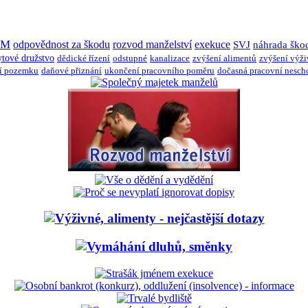
JM
odpovědnost za škodu
rozvod manželství
exekuce
SVJ
náhrada ško
ytové družstvo
dědické řízení
odstupné
kanalizace
zvýšení alimentů
zvýšení výž
í pozemku
daňové přiznání
ukončení pracovního poměru
dočasná pracovní nesch