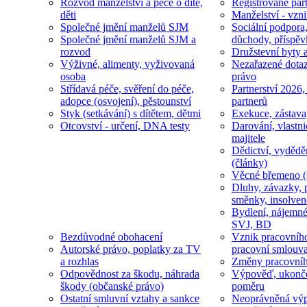
Rozvod manželství a péče o dítě,
Registrované part
děti
Manželství - vzni
Společné jmění manželů SJM
Sociální podpora
Společné jmění manželů SJM a
důchody, příspěv
rozvod
Družstevní byty 
Výživné, alimenty, vyživovaná
Nezařazené dotaz
osoba
právo
Střídavá péče, svěření do péče,
Partnerství 2026,
adopce (osvojení), pěstounství
partnerů
Styk (setkávání) s dítětem, dětmi
Exekuce, zástava
Otcovství - určení, DNA testy
Darování, vlastni
majitele
Dědictví, vydědě
(články)
Věcné břemeno (
Dluhy, závazky, 
směnky, insolven
Bydlení, nájemné
SVJ, BD
Bezdůvodné obohacení
Vznik pracovníh
Autorské právo, poplatky za TV
pracovní smlouv
a rozhlas
Změny pracovní
Odpovědnost za škodu, náhrada
Výpověď, ukonče
škody (občanské právo)
poměru
Ostatní smluvní vztahy a sankce
Neoprávněná výp