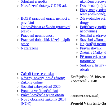
Sdružení a spolky
ukončení pracov
Nezařazené dotazy, GDPR ad.
Dovolená, (ne)pl
Platy, mzdy, odst
renta (odškodné),
BOZP, pracovní úrazy, nemoci z
Zdravotnické prá
povolání
drogy
Odpovědnost za škodu (pracovní
Pojišťovny, pojiš
právo)
nepovinné)
Pracovní neschopnost
Sociální a zdravot
Pracovní doba, řád, kázeň, náplň
Stavební zákon a
práce
Nejčastější trestn
Nezařazené
Právní slovník
Znění, výňatky, d
Pěstounství, osvo
informace
Smlouvy, listiny -
obsah
Začetli jsme se v tisku
Zveřejněno: 26. březen
Návrhy, novely, nové zákony
Zobrazení: 25048
Zákony online
Sociální zabezpečení 2026
Poradna ve finanční tísni
Právní odvětví a jejich obsah
Hodnocení 2.50 (2 hlasů)
Nový občanský zákoník 2014
Pomohl Vám tento čl
(NOZ)