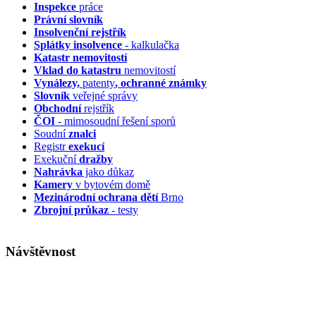
Inspekce
práce
Právní slovník
Insolvenční
rejstřík
Splátky insolvence
- kalkulačka
Katastr nemovitostí
Vklad do katastru
nemovitostí
Vynálezy,
patenty
, ochranné známky
Slovník
veřejné správy
Obchodní
rejstřík
ČOI
- mimosoudní řešení sporů
Soudní
znalci
Registr
exekucí
Exekuční
dražby
Nahrávka
jako důkaz
Kamery
v bytovém domě
Mezinárodní ochrana dětí
Brno
Zbrojní průkaz
- testy
Návštěvnost