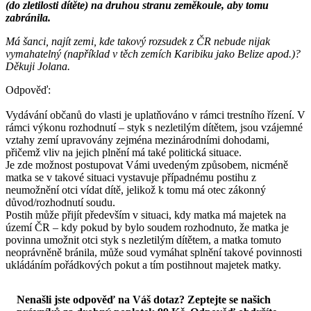
(do zletilosti dítěte) na druhou stranu zeměkoule, aby tomu
zabránila.
Má šanci, najít zemi, kde takový rozsudek z ČR nebude nijak
vymahatelný (například v těch zemích Karibiku jako Belize apod.)?
Děkuji Jolana.
Odpověď:
Vydávání občanů do vlasti je uplatňováno v rámci trestního řízení. V
rámci výkonu rozhodnutí – styk s nezletilým dítětem, jsou vzájemné
vztahy zemí upravovány zejména mezinárodními dohodami,
přičemž vliv na jejich plnění má také politická situace.
Je zde možnost postupovat Vámi uvedeným způsobem, nicméně
matka se v takové situaci vystavuje případnému postihu z
neumožnění otci vídat dítě, jelikož k tomu má otec zákonný
důvod/rozhodnutí soudu.
Postih může přijít především v situaci, kdy matka má majetek na
území ČR – kdy pokud by bylo soudem rozhodnuto, že matka je
povinna umožnit otci styk s nezletilým dítětem, a matka tomuto
neoprávněně bránila, může soud vymáhat splnění takové povinnosti
ukládáním pořádkových pokut a tím postihnout majetek matky.
Nenašli jste odpověď na Váš dotaz? Zeptejte se našich