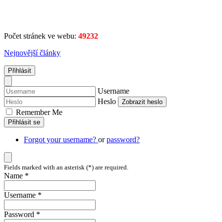
Počet stránek ve webu:
49232
Nejnovější články
Přihlásit
Username
Heslo
Zobrazit heslo
Remember Me
Přihlásit se
Forgot your username?
or
password?
Fields marked with an asterisk (*) are required.
Name *
Username *
Password *