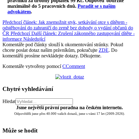
právníků za drobný poplatek 99 Kč.
Odpověď obdržíte
maximálně do 5 pracovních dnů
.
Poradit se s naším
advokátem
.
Předchozí článek: Jak znemožnit styk, setkávání otce s dítětem -
odstěhování do zahraničí do země bez dohody o vydání občanů do
ČR
Předchozí
Další článek: Zrušení zákonného zastupování dítěte -
informace
Následující
Komentáře pod články slouží k okomentování stránky. Pokud
chcete poslat dotaz našim právníkům, pokračujte
ZDE
. Do
komentářů prosíme nevkládejte dotazy. Děkujeme.
Komentáře vytvořeny pomocí
CComment
Chytré vyhledávání
Hledat
Jsme největší právní poradna na českém internetu.
Odpověděli jsme přes 40.000 vašich dotazů, jsme s vámi 17 let (2009-2026).
Může se hodit