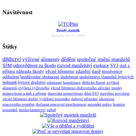
Návštěvnost
Detaily statistik
Počítadlo od 13.2.2009
Štítky
dědictví
výživné
alimenty
dědění
společné jmění manželů
SJM
odpovědnost za škodu
rozvod manželství
exekuce
SVJ
daň z
příjmu
náhrada škody
věcné břemeno
zdanění
daně
insolvence
oddlužení
bezdůvodné obohacení
služebnost
společenství vlastníků bytových
jednotek
bytové družstvo
odstupné
kanalizace
dědické řízení
zvýšení
alimentů
zvýšení výživného
věcné břemeno doživotního užívání
prodej
nemovitosti a daň z příjmu
darování nemovitosti
dům SVJ
stavební povolení
věcné břemeno dožití
vydržení pozemku
daňové přiznání
ukončení
pracovního poměru
dočasná pracovní neschopnost
autorské právo
hranice
pozemků
spoluvlastnictví
zubař