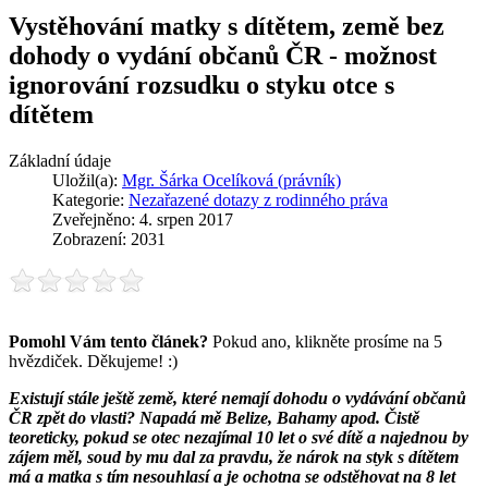
Vystěhování matky s dítětem, země bez
dohody o vydání občanů ČR - možnost
ignorování rozsudku o styku otce s
dítětem
Základní údaje
Uložil(a):
Mgr. Šárka Ocelíková (právník)
Kategorie:
Nezařazené dotazy z rodinného práva
Zveřejněno: 4. srpen 2017
Zobrazení: 2031
Pomohl Vám tento článek?
Pokud ano, klikněte prosíme na 5
hvězdiček. Děkujeme! :)
Existují stále ještě země, které nemají dohodu o vydávání občanů
ČR zpět do vlasti? Napadá mě Belize, Bahamy apod. Čistě
teoreticky, pokud se otec nezajímal 10 let o své dítě a najednou by
zájem měl, soud by mu dal za pravdu, že nárok na styk s dítětem
má a matka s tím nesouhlasí a je ochotna se odstěhovat na 8 let