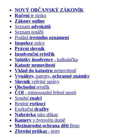
NOVÝ OBČANSKÝ ZÁKONÍK
Ručení
je riziko
Zákony online
Seznam
advokátů
Seznam notářů
Podání
trestního oznámení
Inspekce
práce
Právní slovník
Insolvenční
rejstřík
Splátky insolvence
- kalkulačka
Katastr nemovitostí
Vklad do katastru
nemovitostí
Vynálezy,
patenty
, ochranné známky
Slovník
veřejné správy
Obchodní
rejstřík
ČOI
- mimosoudní řešení sporů
Soudní
znalci
Registr
exekucí
Exekuční
dražby
Nahrávka
jako důkaz
Kamery
v bytovém domě
Mezinárodní ochrana dětí
Brno
Zbrojní průkaz
- testy