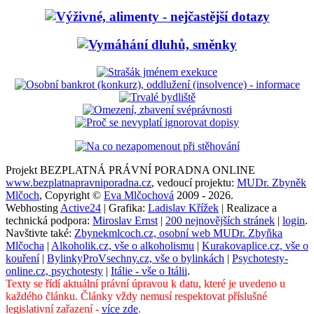
Projekt BEZPLATNÁ PRÁVNÍ PORADNA ONLINE
www.bezplatnapravniporadna.cz
, vedoucí projektu:
MUDr. Zbyněk
Mlčoch
, Copyright ©
Eva Mlčochová
2009 - 2026.
Webhosting
Active24
| Grafika:
Ladislav Křížek
| Realizace a
technická podpora:
Miroslav Ernst
|
200 nejnovějších stránek
|
login
.
Navštivte také:
Zbynekmlcoch.cz, osobní web MUDr. Zbyňka
Mlčocha
|
Alkoholik.cz, vše o alkoholismu
|
Kurakovaplice.cz, vše o
kouření
|
BylinkyProVsechny.cz, vše o bylinkách
|
Psychotesty-
online.cz, psychotesty
|
Itálie - vše o Itálii
.
Texty se řídí aktuální právní úpravou k datu, které je uvedeno u
každého článku. Články vždy nemusí respektovat příslušné
legislativní zařazení -
více zde
.