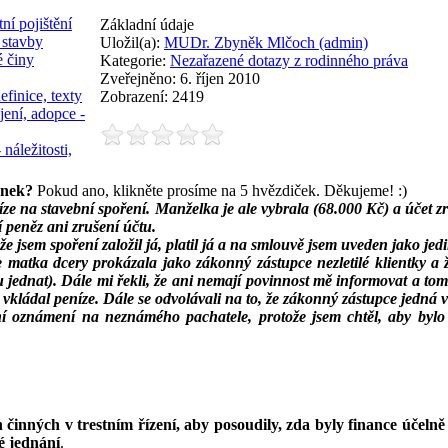
ní pojištění
Základní údaje
 stavby
Uložil(a):
MUDr. Zbyněk Mlčoch (admin)
é činy
Kategorie:
Nezařazené dotazy z rodinného práva
Zveřejněno: 6. říjen 2010
efinice, texty
Zobrazení: 2419
jení, adopce -
 náležitosti,
ánek?
Pokud ano, klikněte prosíme na 5 hvězdiček. Děkujeme! :)
ze na stavební spoření. Manželka je ale vybrala (68.000 Kč) a účet zr
 peněz ani zrušení účtu.
 že jsem spoření založil já, platil já a na smlouvě jsem uveden jako je
e matka dcery prokázala jako zákonný zástupce nezletilé klientky a 
 jednat). Dále mi řekli, že ani nemají povinnost mě informovat a tom 
 vkládal peníze. Dále se odvolávali na to, že zákonný zástupce jedná v
ní oznámení na neznámého pachatele, protože jsem chtěl, aby byl
 činných v trestním řízení, aby posoudily, zda byly finance účelně
é jednání
.