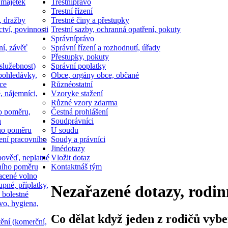
 majetek
Trestní
právo
Trestní řízení
, dražby
Trestné činy a přestupky
ctví, povinnosti
Trestní sazby, ochranná opatření, pokuty
Správní
právo
ní, závěť
Správní řízení a rozhodnutí, úřady
Přestupky, pokuty
služebnost)
Správní poplatky
pohledávky,
Obce, orgány obce, občané
ce
Různé
ostatní
, nájemníci,
Vzory
ke stažení
Různé vzory zdarma
o poměru,
Čestná prohlášení
a
Soud
právníci
ho poměru
U soudu
ní pracovního
Soudy a právníci
Jiné
dotazy
ověď, neplatné
Vložit dotaz
ního poměru
Kontakt
náš tým
acené volno
upné, příplatky,
Nezařazené dotazy, rodin
 bolestné
vo, hygiena,
Co dělat když jeden z rodičů vybe
tění (komerční,