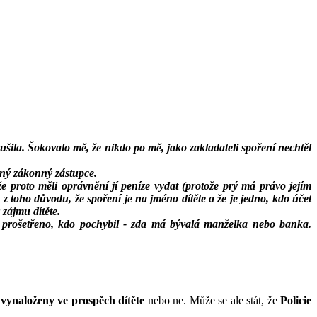
ušila. Šokovalo mě, že nikdo po mě, jako zakladateli spoření nechtěl
diný zákonný zástupce.
že proto měli oprávnění jí peníze vydat (protože prý má právo jejím
z toho důvodu, že spoření je na jméno dítěte a že je jedno, kdo účet
 zájmu dítěte.
o prošetřeno, kdo pochybil - zda má bývalá manželka nebo banka.
 vynaloženy ve prospěch dítěte
nebo ne. Může se ale stát, že
Policie