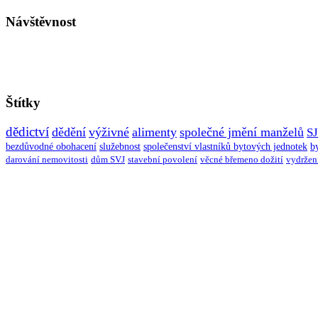
Návštěvnost
Štítky
dědictví
dědění
výživné
alimenty
společné jmění manželů
S
bezdůvodné obohacení
služebnost
společenství vlastníků bytových jednotek
b
darování nemovitosti
dům SVJ
stavební povolení
věcné břemeno dožití
vydržen