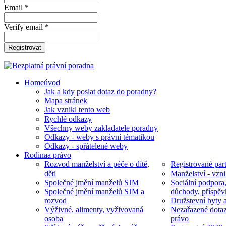
Email *
Verify email *
Registrovat
Home
úvod
Jak a kdy poslat dotaz do poradny?
Mapa stránek
Jak vznikl tento web
Rychlé odkazy
Všechny weby zakladatele poradny
Odkazy - weby s právní tématikou
Odkazy - spřátelené weby
Rodina
a právo
Rozvod manželství a péče o dítě,
Registrované part
děti
Manželství - vzni
Společné jmění manželů SJM
Sociální podpora
Společné jmění manželů SJM a
důchody, příspěv
rozvod
Družstevní byty 
Výživné, alimenty, vyživovaná
Nezařazené dotaz
osoba
právo