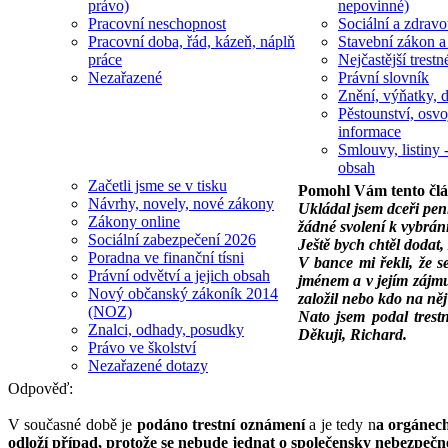
právo)
nepovinné)
Pracovní neschopnost
Sociální a zdravot
Pracovní doba, řád, kázeň, náplň
Stavební zákon a
práce
Nejčastější trestn
Nezařazené
Právní slovník
Znění, výňatky, d
Pěstounství, osvo
informace
Smlouvy, listiny -
obsah
Začetli jsme se v tisku
Pomohl Vám tento čl
Návrhy, novely, nové zákony
Ukládal jsem dceři pení
Zákony online
žádné svolení k vybrání
Sociální zabezpečení 2026
Ještě bych chtěl dodat,
Poradna ve finanční tísni
V bance mi řekli, že s
Právní odvětví a jejich obsah
jménem a v jejím zájmu
Nový občanský zákoník 2014
založil nebo kdo na něj
(NOZ)
Nato jsem podal trest
Znalci, odhady, posudky
Děkuji, Richard.
Právo ve školství
Nezařazené dotazy
Odpověď:
V současné době je
podáno trestní oznámení
a je tedy n
a orgánech
odloží případ, protože se nebude jednat o společensky nebezpečn