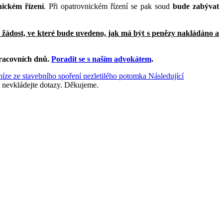
nickém řízení
. Při opatrovnickém řízení se pak soud
bude zabývat
i žádost, ve které bude uvedeno, jak má být s penězy nakládáno a
racovních dnů
.
Poradit se s naším advokátem
.
níze ze stavebního spoření nezletilého potomka
Následující
 nevkládejte dotazy. Děkujeme.