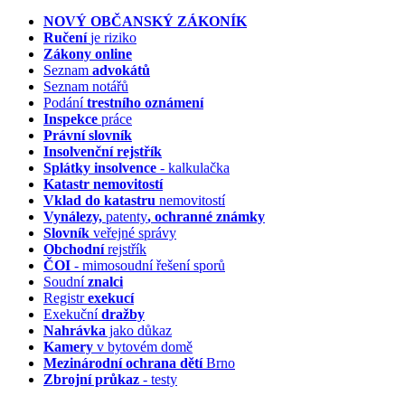
NOVÝ OBČANSKÝ ZÁKONÍK
Ručení
je riziko
Zákony online
Seznam
advokátů
Seznam notářů
Podání
trestního oznámení
Inspekce
práce
Právní slovník
Insolvenční
rejstřík
Splátky insolvence
- kalkulačka
Katastr nemovitostí
Vklad do katastru
nemovitostí
Vynálezy,
patenty
, ochranné známky
Slovník
veřejné správy
Obchodní
rejstřík
ČOI
- mimosoudní řešení sporů
Soudní
znalci
Registr
exekucí
Exekuční
dražby
Nahrávka
jako důkaz
Kamery
v bytovém domě
Mezinárodní ochrana dětí
Brno
Zbrojní průkaz
- testy