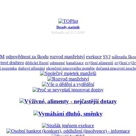
Detaily statistik
Počítadlo od 13.2.2009
JM
odpovědnost za škodu
rozvod manželství
exekuce
SVJ
náhrada ško
ytové družstvo
dědické řízení
odstupné
kanalizace
zvýšení alimentů
zvýšení výž
í pozemku
daňové přiznání
ukončení pracovního poměru
dočasná pracovní nesch