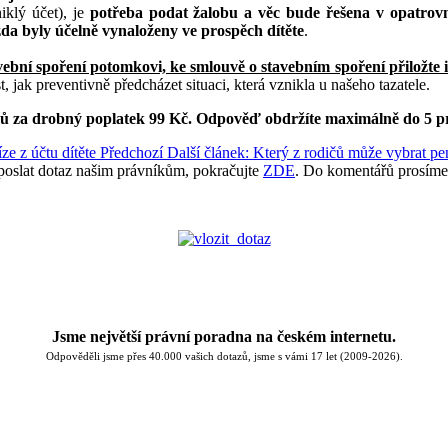
iklý účet), je
potřeba podat žalobu a věc bude řešena v opatrov
da byly účelně vynaloženy ve prospěch dítěte
.
ební spoření potomkovi, ke smlouvě o stavebním spoření přiložte 
, jak preventivně předcházet situaci, která vznikla u našeho tazatele.
ků za drobný poplatek 99 Kč.
Odpověď obdržíte maximálně do 5 p
ze z účtu dítěte
Předchozí
Další článek: Který z rodičů může vybrat pe
poslat dotaz našim právníkům, pokračujte
ZDE
. Do komentářů prosíme
Jsme největší právní poradna na českém internetu.
Odpověděli jsme přes 40.000 vašich dotazů, jsme s vámi 17 let (2009-2026).