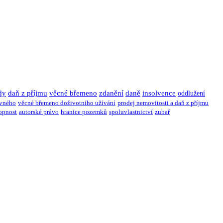
dy
daň z příjmu
věcné břemeno
zdanění
daně
insolvence
oddlužení
ivného
věcné břemeno doživotního užívání
prodej nemovitosti a daň z příjmu
opnost
autorské právo
hranice pozemků
spoluvlastnictví
zubař