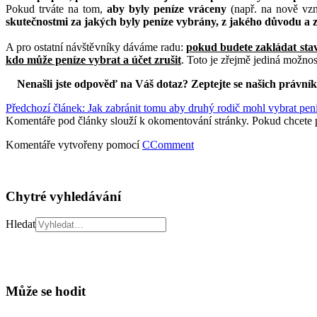
Pokud trváte na tom,
aby byly peníze vráceny
(např. na nově vzn
skutečnostmi za jakých byly peníze vybrány, z jakého důvodu a z
A pro ostatní návštěvníky dáváme radu:
pokud budete zakládat stav
kdo může peníze vybrat a účet zrušit
. Toto je zřejmě jediná možnost
Nenašli jste odpověď na Váš dotaz? Zeptejte se našich právní
Předchozí článek: Jak zabránit tomu aby druhý rodič mohl vybrat pení
Komentáře pod články slouží k okomentování stránky. Pokud chcete 
Komentáře vytvořeny pomocí
CComment
Chytré vyhledávání
Hledat
Může se hodit