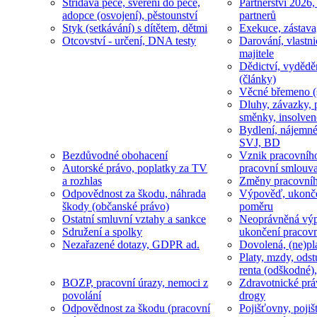
Střídavá péče, svěření do péče,
Partnerství 2026,
adopce (osvojení), pěstounství
partnerů
Styk (setkávání) s dítětem, dětmi
Exekuce, zástava
Otcovství - určení, DNA testy
Darování, vlastni
majitele
Dědictví, vydědě
(články)
Věcné břemeno (
Dluhy, závazky, 
směnky, insolven
Bydlení, nájemné
SVJ, BD
Bezdůvodné obohacení
Vznik pracovníh
Autorské právo, poplatky za TV
pracovní smlouv
a rozhlas
Změny pracovní
Odpovědnost za škodu, náhrada
Výpověď, ukonče
škody (občanské právo)
poměru
Ostatní smluvní vztahy a sankce
Neoprávněná výp
Sdružení a spolky
ukončení pracov
Nezařazené dotazy, GDPR ad.
Dovolená, (ne)pl
Platy, mzdy, odst
renta (odškodné),
BOZP, pracovní úrazy, nemoci z
Zdravotnické prá
povolání
drogy
Odpovědnost za škodu (pracovní
Pojišťovny, pojiš