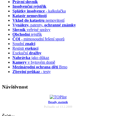
Právní slovník
Insolvenční
rejstřík
Splátky insolvence
- kalkulačka
Katastr nemovitostí
Vklad do katastru
nemovitostí
Vynálezy,
patenty
, ochranné známky
Slovník
veřejné správy
Obchodní
rejstřík
ČOI
- mimosoudní řešení sporů
Soudní
znalci
Registr
exekucí
Exekuční
dražby
Nahrávka
jako důkaz
Kamery
v bytovém domě
Mezinárodní ochrana dětí
Brno
Zbrojní průkaz
- testy
Návštěvnost
Detaily statistik
Počítadlo od 13.2.2009