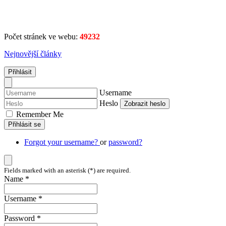
Počet stránek ve webu:
49232
Nejnovější články
Přihlásit
Username
Heslo
Zobrazit heslo
Remember Me
Přihlásit se
Forgot your username?
or
password?
Fields marked with an asterisk (*) are required.
Name *
Username *
Password *