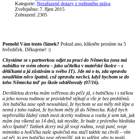
Kategorie:
Nezařazené dotazy z rodinného práva
Zveřejněno: 7. říjen 2015
Zobrazení: 2305
Pomohl Vám tento článek?
Pokud ano, klikněte prosíme na 5
hvězdiček. Děkujeme! :)
Chystáme se s partnerkou odjet za prací do Německa (ona má
nabídku ve svém oboru – jako učitelka v mateřské školce – s
dětičkami a já zůstávám u svého IT). Jde mi o to, zda opravdu
neudělám něco špatně, což opravdu nechci, když bychom se do
toho Německa teď po škole odstěhovaly (07/16).
Devítiletou dcerku mám svěřenou do péče já, s babičkou i s taťkou
a jeho novou rodinou se pravidelně stýkají a vše je bez problémů.
Jen babička zase opět nesouhlasí, že bychom se asi měly mít lépe a
nemá z toho radost, že bychom měly jít do Německa. Když bych
nepřerušila žádný vztah mezi dcerky rodinou a vozila ji sem tak, jak
mám (na víkend za 14 dní), tak myslíte, že bude z právního hlediska
něco špatně? Tatínek dcery má již svoji rodinu, svoji paní, svoje
miminko a holčička naše společná mu stačí takhle na chvíli – vím
od něj, to jen babička zase přemýšlí, jak to udělat, aby tu malá