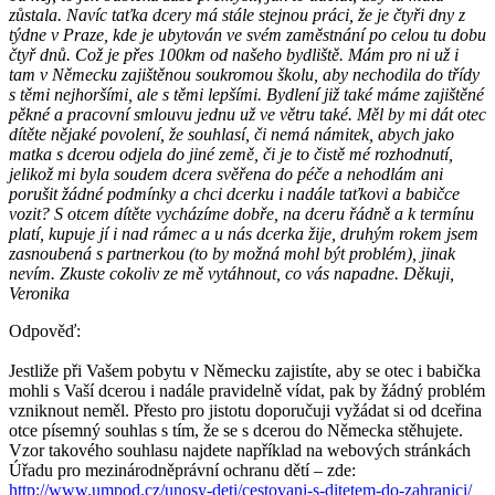
zůstala. Navíc taťka dcery má stále stejnou práci, že je čtyři dny z
týdne v Praze, kde je ubytován ve svém zaměstnání po celou tu dobu
čtyř dnů. Což je přes 100km od našeho bydliště. Mám pro ni už i
tam v Německu zajištěnou soukromou školu, aby nechodila do třídy
s těmi nejhoršími, ale s těmi lepšími. Bydlení již také máme zajištěné
pěkné a pracovní smlouvu jednu už ve větru také. Měl by mi dát otec
dítěte nějaké povolení, že souhlasí, či nemá námitek, abych jako
matka s dcerou odjela do jiné země, či je to čistě mé rozhodnutí,
jelikož mi byla soudem dcera svěřena do péče a nehodlám ani
porušit žádné podmínky a chci dcerku i nadále taťkovi a babičce
vozit? S otcem dítěte vycházíme dobře, na dceru řádně a k termínu
platí, kupuje jí i nad rámec a u nás dcerka žije, druhým rokem jsem
zasnoubená s partnerkou (to by možná mohl být problém), jinak
nevím. Zkuste cokoliv ze mě vytáhnout, co vás napadne. Děkuji,
Veronika
Odpověď:
Jestliže při Vašem pobytu v Německu zajistíte, aby se otec i babička
mohli s Vaší dcerou i nadále pravidelně vídat, pak by žádný problém
vzniknout neměl. Přesto pro jistotu doporučuji vyžádat si od dceřina
otce písemný souhlas s tím, že se s dcerou do Německa stěhujete.
Vzor takového souhlasu najdete například na webových stránkách
Úřadu pro mezinárodněprávní ochranu dětí – zde:
http://www.umpod.cz/unosy-deti/cestovani-s-ditetem-do-zahranici/