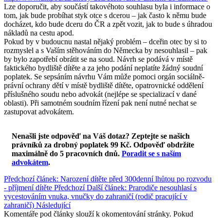
Lze doporučit, aby součástí takovéhoto souhlasu byla i informace o
tom, jak bude probíhat styk otce s dcerou – jak často k němu bude
docházet, kdo bude dceru do ČR a zpět vozit, jak to bude s úhradou
nákladů na cestu apod.
Pokud by v budoucnu nastal nějaký problém – dceřin otec by si to
rozmyslel a s Vaším stěhováním do Německa by nesouhlasil – pak
by bylo zapotřebí obrátit se na soud. Návrh se podává v místě
faktického bydliště dítěte a za jeho podání neplatíte žádný soudní
poplatek. Se sepsáním návrhu Vám může pomoci orgán sociálně-
právní ochrany dětí v místě bydliště dítěte, opatrovnické oddělení
příslušného soudu nebo advokát (nejlépe se specializací v dané
oblasti). Při samotném soudním řízení pak není nutné nechat se
zastupovat advokátem.
Nenašli jste odpověď na Váš dotaz? Zeptejte se našich
právníků za drobný poplatek 99 Kč.
Odpověď obdržíte
maximálně do 5 pracovních dnů
.
Poradit se s naším
advokátem
.
Předchozí článek: Narození dítěte před 300denní lhůtou po rozvodu
- příjmení dítěte
Předchozí
Další článek: Prarodiče nesouhlasí s
vycestováním vnuka, vnučky do zahraničí (rodič pracující v
zahraničí)
Následující
Komentáře pod články slouží k okomentování stránky. Pokud