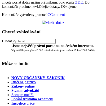
chcete poslat dotaz našim právníkům, pokračujte
ZDE
. Do
komentářů prosíme nevkládejte dotazy. Děkujeme.
Komentáře vytvořeny pomocí
CComment
Chytré vyhledávání
Hledat
Jsme největší právní poradna na českém internetu.
Odpověděli jsme přes 40.000 vašich dotazů, jsme s vámi 17 let (2009-2026).
Může se hodit
NOVÝ OBČANSKÝ ZÁKONÍK
Ručení
je riziko
Zákony online
Seznam
advokátů
Seznam notářů
Podání
trestního oznámení
Inspekce
práce