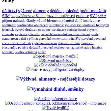
Štítky
dědictví
výživné
alimenty
dědění
společné jmění manželů
SJM
odpovědnost za škodu
rozvod manželství
exekuce
SVJ
daň z
příjmu
náhrada škody
věcné břemeno
zdanění
daně
insolvence
oddlužení
bezdůvodné obohacení
služebnost
společenství vlastníků bytových
jednotek
bytové družstvo
odstupné
kanalizace
dědické řízení
zvýšení
alimentů
zvýšení výživného
věcné břemeno doživotního užívání
prodej
nemovitosti a daň z příjmu
darování nemovitosti
dům SVJ
stavební povolení
věcné břemeno dožití
vydržení pozemku
daňové přiznání
ukončení
pracovního poměru
dočasná pracovní neschopnost
autorské právo
hranice
pozemků
spoluvlastnictví
zubař