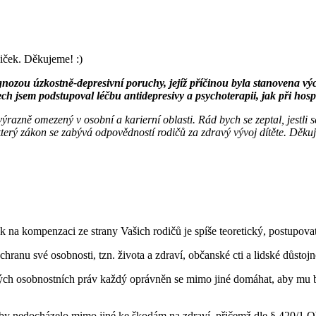
iček. Děkujeme! :)
gnozou úzkostně-depresivní poruchy, jejíž příčinou byla stanovena vý
ch jsem podstupoval léčbu antidepresivy a psychoterapii, jak při hosp
m výrazně omezený v osobní a karierní oblasti. Rád bych se zeptal, jest
který zákon se zabývá odpovědností rodičů za zdravý vývoj dítěte. Děku
 na kompenzaci ze strany Vašich rodičů je spíše teoretický, postupo
anu své osobnosti, tzn. života a zdraví, občanské cti a lidské důstojn
ých osobnostních práv každý oprávněn se mimo jiné domáhat, aby mu b
 aby nedocházelo mimo jiné ke škodám na zdraví, přičemž dle § 420/1