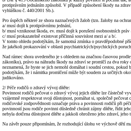
protiprávním jednáním způsobil. V případě způsobení škody na zdraví
vyhláškou č. 440/2001 Sb.).
Pro úspěch některé ze shora naznačených žalob (tzn. žaloby na ochra
a/ musí dojít k protiprávnímu jednání,
b/ musí vzniknout škoda, ev. musí dojít k porušení osobnostních práv 
c/ musí prokazatelně existovat příčinná souvislost mezi a/ a b/.
V tomto ohledu podotýkám, že samotná zmínka o pravděpodobné příčině
že jakékoli prokazování v oblasti psychiatrických/psychických poruch
Nad rámec shora uvedeného je s ohledem na značnou časovou prodlevu
zákoníku), právo na náhradu škody na zdraví se promlčí za dva roky
neznamená, že byste se jich nemohl domáhat i soudní cestou, pokud b
podotýkám, že i námitka promlčení může být soudem za určitých okol
judikováno.
2/ Péče rodičů o zdravý vývoj dítěte:
Povinnost rodičů pečovat o zdravý vývoj jejich dítěte lze částečně vyv
vzájemně respektovat svoji důstojnost, pomáhat si, společně pečovat o
rodičovské zodpovědnosti označuje práva a povinnosti rodičů při péči 
povinností jsou rodiče povinni důsledně chránit zájmy dítěte, řídit 
nebyla dotčena důstojnost dítěte a jakkoli ohroženo jeho zdraví, jeho
Na závěr pouze připomínám, že rozhodující úlohu ve výchově dětí ma