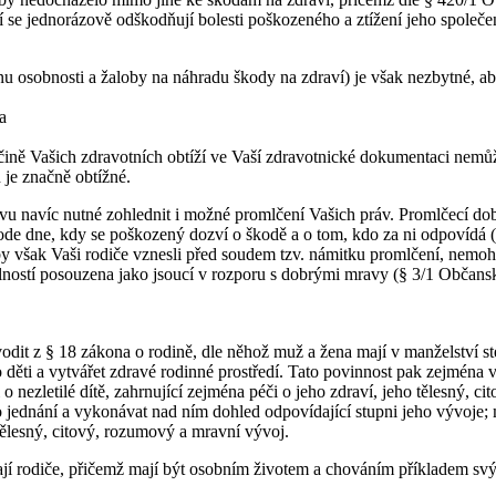
 se jednorázově odškodňují bolesti poškozeného a ztížení jeho společe
nu osobnosti a žaloby na náhradu škody na zdraví) je však nezbytné, a
a
 Vašich zdravotních obtíží ve Vaší zdravotnické dokumentaci nemůže je
 je značně obtížné.
 navíc nutné zohlednit i možné promlčení Vašich práv. Promlčecí doba
 ode dne, kdy se poškozený dozví o škodě a o tom, kdo za ni odpovídá
y však Vaši rodiče vznesli před soudem tzv. námitku promlčení, nemoh
ností posouzena jako jsoucí v rozporu s dobrými mravy (§ 3/1 Občansk
odit z § 18 zákona o rodině, dle něhož muž a žena mají v manželství stejn
 děti a vytvářet zdravé rodinné prostředí. Tato povinnost pak zejména v
o nezletilé dítě, zahrnující zejména péči o jeho zdraví, jeho tělesný, 
jeho jednání a vykonávat nad ním dohled odpovídající stupni jeho vývoje
 tělesný, citový, rozumový a mravní vývoj.
jí rodiče, přičemž mají být osobním životem a chováním příkladem svý