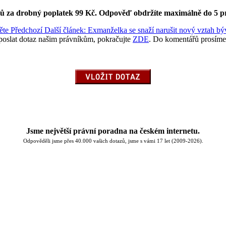
ků za drobný poplatek 99 Kč.
Odpověď obdržíte maximálně do 5 p
těte
Předchozí
Další článek: Exmanželka se snaží narušit nový vztah b
poslat dotaz našim právníkům, pokračujte
ZDE
. Do komentářů prosíme
Jsme největší právní poradna na českém internetu.
Odpověděli jsme přes 40.000 vašich dotazů, jsme s vámi 17 let (2009-2026).