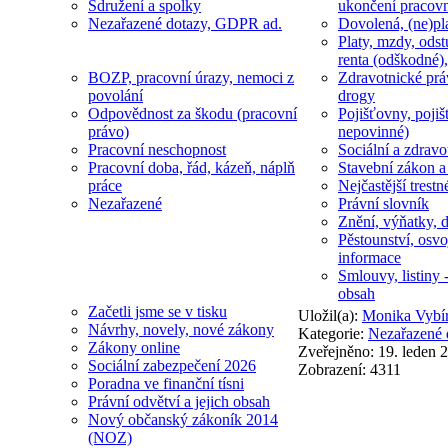
Sdružení a spolky
ukončení pracov
Nezařazené dotazy, GDPR ad.
Dovolená, (ne)pl
Platy, mzdy, odst
renta (odškodné),
BOZP, pracovní úrazy, nemoci z
Zdravotnické prá
povolání
drogy
Odpovědnost za škodu (pracovní
Pojišťovny, pojiš
právo)
nepovinné)
Pracovní neschopnost
Sociální a zdravot
Pracovní doba, řád, kázeň, náplň
Stavební zákon a
práce
Nejčastější trestn
Nezařazené
Právní slovník
Znění, výňatky, d
Pěstounství, osvo
informace
Smlouvy, listiny -
obsah
Začetli jsme se v tisku
Uložil(a):
Monika Vybíra
Návrhy, novely, nové zákony
Kategorie:
Nezařazené 
Zákony online
Zveřejněno: 19. leden 
Sociální zabezpečení 2026
Zobrazení: 4311
Poradna ve finanční tísni
Právní odvětví a jejich obsah
Nový občanský zákoník 2014
(NOZ)