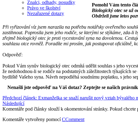
Znalci, odhady, posudky
Pomohl Vám tento čl
Právo ve školství
Biologický otec se už o
Nezařazené dotazy
Obdrželi jsme letos poz
Při vyřizování víz jsem narazila na potřebu notářsky oveřeného souhla
zastihnout. Poprosila jsem jeho rodiče, se kterými se stýkáme, zda-li 
zřejmě biologický otec je proti vycestování syna na dovolenou. Cestu
souhlasu otce rovněž. Poradíte mi prosím, jak postupovat oficiálně
Odpověď:
Pokud Vám synův biologický otec odmítá udělit souhlas s jeho vycesto
že nedohodnou-li se rodiče na podstatných záležitostech týkajících 
bydliště Vašeho syna. Návrh nepodléhá soudnímu poplatku, s jeho s
Nenašli jste odpověď na Váš dotaz? Zeptejte se našich právní
Předchozí článek: Exmanželka se snaží narušit nový vztah bývalého 
Následující
Komentáře pod články slouží k okomentování stránky. Pokud chcete 
Komentáře vytvořeny pomocí
CComment