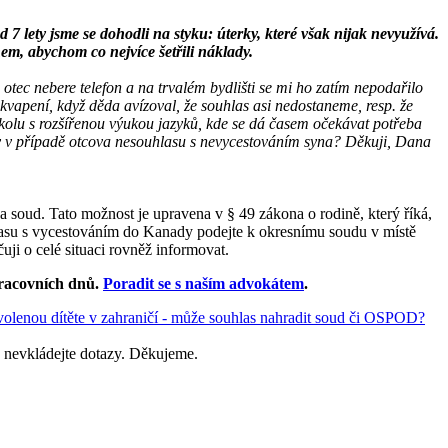
 7 lety jsme se dohodli na styku: úterky, které však nijak nevyužívá.
ihem, abychom co nejvíce šetřili náklady.
 otec nebere telefon a na trvalém bydlišti se mi ho zatím nepodařilo
řekvapení, když děda avízoval, že souhlas asi nedostaneme, resp. že
školu s rozšířenou výukou jazyků, kde se dá časem očekávat potřeba
ky v případě otcova nesouhlasu s nevycestováním syna? Děkuji, Dana
 soud. Tato možnost je upravena v § 49 zákona o rodině, který říká,
uhlasu s vycestováním do Kanady podejte k okresnímu soudu v místě
i o celé situaci rovněž informovat.
racovních dnů
.
Poradit se s naším advokátem
.
ovolenou dítěte v zahraničí - může souhlas nahradit soud či OSPOD?
 nevkládejte dotazy. Děkujeme.