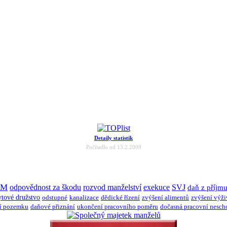
Detaily statistik
Počítadlo od 13.2.2009
JM
odpovědnost za škodu
rozvod manželství
exekuce
SVJ
daň z příjm
ytové družstvo
odstupné
kanalizace
dědické řízení
zvýšení alimentů
zvýšení výž
í pozemku
daňové přiznání
ukončení pracovního poměru
dočasná pracovní nesch