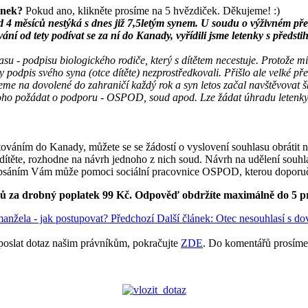
ánek?
Pokud ano, klikněte prosíme na 5 hvězdiček. Děkujeme! :)
d 4 měsíců nestýká s dnes již 7,5letým synem. U soudu o výživném před
vání od tety podívat se za ní do Kanady, vyřídili jsme letenky s předst
su - podpisu biologického rodiče, který s dítětem necestuje. Protože mi
by podpis svého syna (otce dítěte) nezprostředkovali. Přišlo ale velké p
jeme na dovolené do zahraničí každý rok a syn letos začal navštěvovat 
, koho požádat o podporu - OSPOD, soud apod. Lze žádat úhradu leten
váním do Kanady, můžete se se žádostí o vyslovení souhlasu obrátit na
se dítěte, rozhodne na návrh jednoho z nich soud. Návrh na udělení so
epsáním Vám může pomoci sociální pracovnice OSPOD, kterou doporučuj
ků za drobný poplatek 99 Kč.
Odpověď obdržíte maximálně do 5 p
manžela - jak postupovat?
Předchozí
Další článek: Otec nesouhlasí s d
poslat dotaz našim právníkům, pokračujte
ZDE
. Do komentářů prosíme