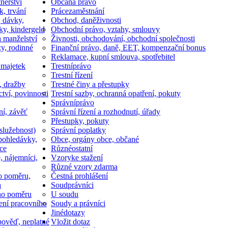
nerství
Občan
a právo
k, trvání
Práce
zaměstnání
, dávky,
Obchod, daně
živnosti
ky, kindergeld
Obchodní právo, vztahy, smlouvy
a manželství
Živnosti, obchodování, obchodní společnosti
y, rodinné
Finanční právo, daně, EET, kompenzační bonus
Reklamace, kupní smlouva, spotřebitel
 majetek
Trestní
právo
Trestní řízení
, dražby
Trestné činy a přestupky
ctví, povinnosti
Trestní sazby, ochranná opatření, pokuty
Správní
právo
ní, závěť
Správní řízení a rozhodnutí, úřady
Přestupky, pokuty
služebnost)
Správní poplatky
pohledávky,
Obce, orgány obce, občané
ce
Různé
ostatní
, nájemníci,
Vzory
ke stažení
Různé vzory zdarma
o poměru,
Čestná prohlášení
a
Soud
právníci
ho poměru
U soudu
ní pracovního
Soudy a právníci
Jiné
dotazy
ověď, neplatné
Vložit dotaz