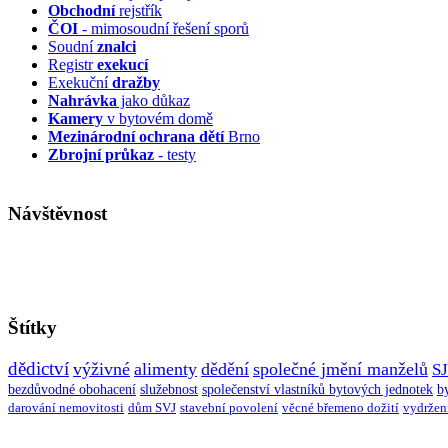
Obchodní
rejstřík
ČOI
- mimosoudní řešení sporů
Soudní
znalci
Registr
exekucí
Exekuční
dražby
Nahrávka
jako důkaz
Kamery
v bytovém domě
Mezinárodní ochrana dětí
Brno
Zbrojní průkaz
- testy
Návštěvnost
Štítky
dědictví
výživné
alimenty
dědění
společné jmění manželů
S
bezdůvodné obohacení
služebnost
společenství vlastníků bytových jednotek
b
darování nemovitosti
dům SVJ
stavební povolení
věcné břemeno dožití
vydržen