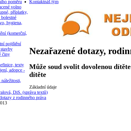
ního poměru
Kontakt
náš tým
acené volno
upné, příplatky,
 bolestné
vo, hygiena,
tění (komerční,
ní pojištění
Nezařazené dotazy, rodin
 stavby
é činy
efinice, texty
Může soud svolit dovolenou dítěte
jení, adopce -
dítěte
 náležitosti,
Základní údaje
lová, DiS. (správa textů)
dotazy z rodinného práva
2013