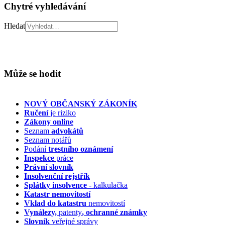
Chytré vyhledávání
Hledat
Může se hodit
NOVÝ OBČANSKÝ ZÁKONÍK
Ručení
je riziko
Zákony online
Seznam
advokátů
Seznam notářů
Podání
trestního oznámení
Inspekce
práce
Právní slovník
Insolvenční
rejstřík
Splátky insolvence
- kalkulačka
Katastr nemovitostí
Vklad do katastru
nemovitostí
Vynálezy,
patenty
, ochranné známky
Slovník
veřejné správy