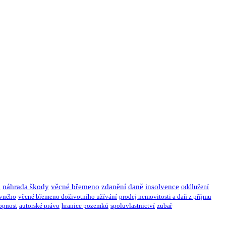
u
náhrada škody
věcné břemeno
zdanění
daně
insolvence
oddlužení
ivného
věcné břemeno doživotního užívání
prodej nemovitosti a daň z příjmu
opnost
autorské právo
hranice pozemků
spoluvlastnictví
zubař