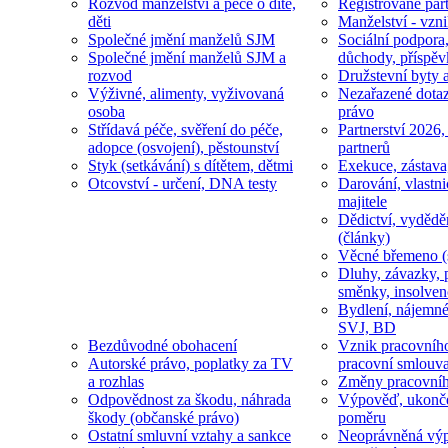
Rozvod manželství a péče o dítě,
Registrované part
děti
Manželství - vzni
Společné jmění manželů SJM
Sociální podpora
Společné jmění manželů SJM a
důchody, příspěv
rozvod
Družstevní byty 
Výživné, alimenty, vyživovaná
Nezařazené dotaz
osoba
právo
Střídavá péče, svěření do péče,
Partnerství 2026,
adopce (osvojení), pěstounství
partnerů
Styk (setkávání) s dítětem, dětmi
Exekuce, zástava
Otcovství - určení, DNA testy
Darování, vlastni
majitele
Dědictví, vydědě
(články)
Věcné břemeno (
Dluhy, závazky, 
směnky, insolven
Bydlení, nájemné
SVJ, BD
Bezdůvodné obohacení
Vznik pracovníh
Autorské právo, poplatky za TV
pracovní smlouv
a rozhlas
Změny pracovní
Odpovědnost za škodu, náhrada
Výpověď, ukonče
škody (občanské právo)
poměru
Ostatní smluvní vztahy a sankce
Neoprávněná výp