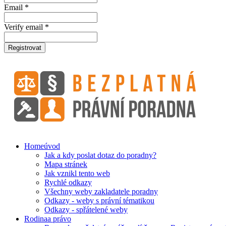
Email *
Verify email *
Registrovat
Home
úvod
Jak a kdy poslat dotaz do poradny?
Mapa stránek
Jak vznikl tento web
Rychlé odkazy
Všechny weby zakladatele poradny
Odkazy - weby s právní tématikou
Odkazy - spřátelené weby
Rodina
a právo