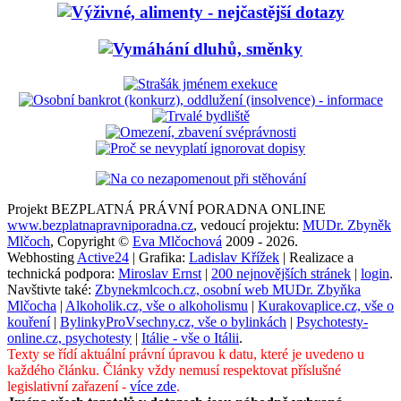
Projekt BEZPLATNÁ PRÁVNÍ PORADNA ONLINE
www.bezplatnapravniporadna.cz
, vedoucí projektu:
MUDr. Zbyněk
Mlčoch
, Copyright ©
Eva Mlčochová
2009 - 2026.
Webhosting
Active24
| Grafika:
Ladislav Křížek
| Realizace a
technická podpora:
Miroslav Ernst
|
200 nejnovějších stránek
|
login
.
Navštivte také:
Zbynekmlcoch.cz, osobní web MUDr. Zbyňka
Mlčocha
|
Alkoholik.cz, vše o alkoholismu
|
Kurakovaplice.cz, vše o
kouření
|
BylinkyProVsechny.cz, vše o bylinkách
|
Psychotesty-
online.cz, psychotesty
|
Itálie - vše o Itálii
.
Texty se řídí aktuální právní úpravou k datu, které je uvedeno u
každého článku. Články vždy nemusí respektovat příslušné
legislativní zařazení -
více zde
.