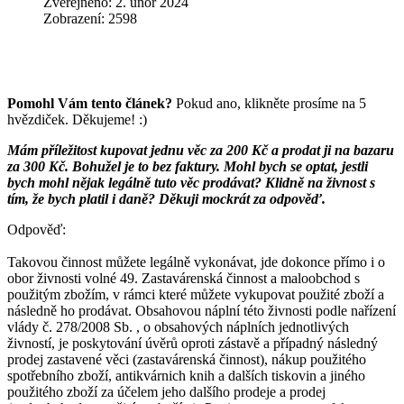
Zveřejněno: 2. únor 2024
Zobrazení: 2598
Pomohl Vám tento článek?
Pokud ano, klikněte prosíme na 5
hvězdiček. Děkujeme! :)
Mám příležitost kupovat jednu věc za 200 Kč a prodat ji na bazaru
za 300 Kč. Bohužel je to bez faktury. Mohl bych se optat, jestli
bych mohl nějak legálně tuto věc prodávat? Klidně na živnost s
tím, že bych platil i daně? Děkuji mockrát za odpověď.
Odpověď:
Takovou činnost můžete legálně vykonávat, jde dokonce přímo i o
obor živnosti volné 49. Zastavárenská činnost a maloobchod s
použitým zbožím, v rámci které můžete vykupovat použité zboží a
následně ho prodávat. Obsahovou náplní této živnosti podle nařízení
vlády č. 278/2008 Sb. , o obsahových náplních jednotlivých
živností, je poskytování úvěrů oproti zástavě a případný následný
prodej zastavené věci (zastavárenská činnost), nákup použitého
spotřebního zboží, antikvárnich knih a dalších tiskovin a jiného
použitého zboží za účelem jeho dalšího prodeje a prodej