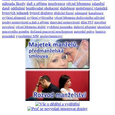
náhrada škody
daň z příjmu
insolvence
věcné břemeno
zdanění
daně
oddlužení
bezdůvodné obohacení
služebnost
společenství vlastníků
bytových jednotek
bytové družstvo
dědické řízení
odstupné
kanalizace
zvýšení alimentů
zvýšení výživného
věcné břemeno doživotního užívání
prodej nemovitosti a daň z příjmu
darování nemovitosti
dům SVJ
stavební
povolení
věcné břemeno dožití
vydržení pozemku
daňové přiznání
ukončení
pracovního poměru
dočasná pracovní neschopnost
autorské právo
hranice
pozemků
vypořádání SJM
spoluvlastnictví