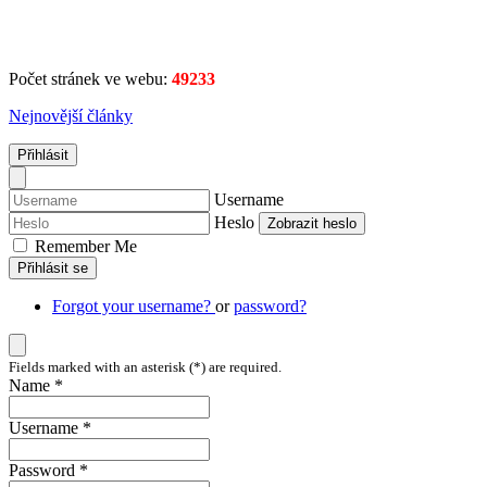
Počet stránek ve webu:
49233
Nejnovější články
Přihlásit
Username
Heslo
Zobrazit heslo
Remember Me
Přihlásit se
Forgot your username?
or
password?
Fields marked with an asterisk (*) are required.
Name *
Username *
Password *