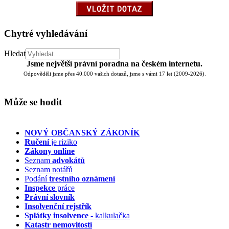
Chytré vyhledávání
Hledat
Jsme největší právní poradna na českém internetu.
Odpověděli jsme přes 40.000 vašich dotazů, jsme s vámi 17 let (2009-2026).
Může se hodit
NOVÝ OBČANSKÝ ZÁKONÍK
Ručení
je riziko
Zákony online
Seznam
advokátů
Seznam notářů
Podání
trestního oznámení
Inspekce
práce
Právní slovník
Insolvenční
rejstřík
Splátky insolvence
- kalkulačka
Katastr nemovitostí