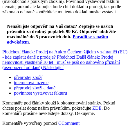
(maloobchod s použitým zbožím). Povinnost vystavovat fakturu
nemáte, pokud ale kupující bude chtít doklad o prodeji, tak podle
zákona o ochraně spotřebitele mu tento doklad musíte vystavit.
Nenašli jste odpověď na Váš dotaz? Zeptejte se našich
právníků za drobný poplatek 99 Kč.
Odpověď obdržíte
maximálně do 5 pracovních dnů
.
Poradit se s naším
advokátem
.
Předchozí článek: Prodej na Aukro Čechem žijícím v zahraničí (EU)
- kde zaplatit daně z prodeje?
Předchozí
Další článek: Prodej
nemovitosti vlastněné 10 let - musí se psát do daňového přiznání
(osvobození od daně)
Následující
přeprodej zboží
internetová inzerce
přeprodej zboží a daně
povinnost vystavovat fakturu
Komentáře pod články slouží k okomentování stránky. Pokud
chcete poslat dotaz našim právníkům, pokračujte
ZDE
. Do
komentářů prosíme nevkládejte dotazy. Děkujeme.
Komentáře vytvořeny pomocí
CComment