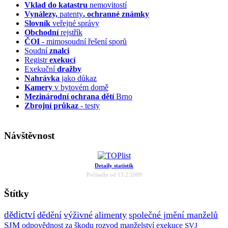
Vklad do katastru
nemovitostí
Vynálezy,
patenty
, ochranné známky
Slovník
veřejné správy
Obchodní
rejstřík
ČOI
- mimosoudní řešení sporů
Soudní
znalci
Registr
exekucí
Exekuční
dražby
Nahrávka
jako důkaz
Kamery
v bytovém domě
Mezinárodní ochrana dětí
Brno
Zbrojní průkaz
- testy
Návštěvnost
Detaily statistik
Počítadlo od 13.2.2009
Štítky
dědictví
dědění
výživné
alimenty
společné jmění manželů
SJM
odpovědnost za škodu
rozvod manželství
exekuce
SVJ