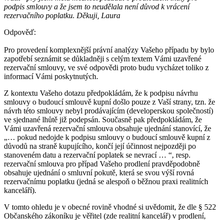
podpis smlouvy a že jsem to neudělala není důvod k vrácení
rezervačního poplatku. Děkuji, Laura
Odpověď:
Pro provedení komplexnější právní analýzy Vašeho případu by bylo
zapotřebí seznámit se důkladněji s celým textem Vámi uzavřené
rezervační smlouvy, ve své odpovědi proto budu vycházet toliko z
informací Vámi poskytnutých.
Z kontextu Vašeho dotazu předpokládám, že k podpisu návrhu
smlouvy o budoucí smlouvě kupní došlo pouze z Vaší strany, tzn. že
návrh této smlouvy nebyl prodávajícím (developerskou společností)
ve sjednané lhůtě již podepsán. Současně pak předpokládám, že
Vámi uzavřená rezervační smlouva obsahuje ujednání stanovící, že
„… pokud nedojde k podpisu smlouvy o budoucí smlouvě kupní z
důvodů na straně kupujícího, končí její účinnost nejpozději po
stanoveném datu a rezervační poplatek se nevrací … “, resp.
rezervační smlouva pro případ Vašeho prodlení pravděpodobně
obsahuje ujednání o smluvní pokutě, která se svou výší rovná
rezervačnímu poplatku (jedná se alespoň o běžnou praxi realitních
kanceláří).
V tomto ohledu je v obecné rovině vhodné si uvědomit, že dle § 522
Občanského zákoníku je věřitel (zde realitní kancelář) v prodlení,