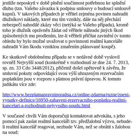
jestliže neposkytl v době plnění součinnost potřebnou ke splnění
dluhu (tzn. Vašeho závazku k podpisu smlouvy o budoucí smlouvě
kupní). V takových případech je věřitel zejména povinen nahradit
dlužníkovi náklady, které mu tím vznikly, dále na něj přechází
nebezpečí nahodilé zkázy věci (netýká se Vašeho případu), kromě
toho je dlužník oprávněn žádat od věřitele náhradu jiných škod
způsobených mu prodlením, lze-li věřiteli přičítat zavinění (v tomto
ohledu by bylo možné uvažovat o povinnosti realitní kanceláře
nahradit Vám škodu vzniklou zmařením plánované koupě).
Ke skutkově obdobnému případu se v nedávné době vyslovil
rovněž Nejvyšší soud (konkrétně v rozhodnutí ze dne 24. 7. 2013,
sp. zn. 33 Cdo 3448/2012), přičemž došel opětovně k závěru, že
smluvní pokuty odpovídající svou výší uhrazeným rezervačním
poplatkům jsou v rozporu s platnou právní úpravou. K tomuto
judikátu více zde:
http://www.bezplatnapravniporadna.cz/online-zdarma/ruzne/zneni-
vynatky-definice/16950-zabaveni-rezervacniho-poplatku-realitni-
kancelari-a-rozhodnuti-nejvyssiho-soudu.html
V současné chvíli Vám doporučuji kontaktovat advokáta, s jeho
pomocí pak zaslat realitní kanceláři tzv. předžalobní výzvu, nebude-
li realitní kancelář reagovat, nezbude Vám, než se obrátit s žalobou
na soud: