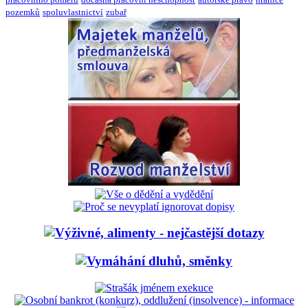
pozemků
spoluvlastnictví
zubař