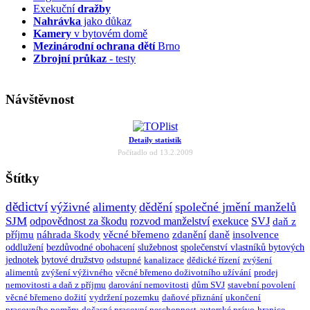
Exekuční
dražby
Nahrávka
jako důkaz
Kamery
v bytovém domě
Mezinárodní ochrana dětí
Brno
Zbrojní průkaz
- testy
Návštěvnost
Detaily statistik
Počítadlo od 13.2.2009
Štítky
dědictví
výživné
alimenty
dědění
společné jmění manželů
SJM
odpovědnost za škodu
rozvod manželství
exekuce
SVJ
daň z
příjmu
náhrada škody
věcné břemeno
zdanění
daně
insolvence
oddlužení
bezdůvodné obohacení
služebnost
společenství vlastníků bytových
jednotek
bytové družstvo
odstupné
kanalizace
dědické řízení
zvýšení
alimentů
zvýšení výživného
věcné břemeno doživotního užívání
prodej
nemovitosti a daň z příjmu
darování nemovitosti
dům SVJ
stavební povolení
věcné břemeno dožití
vydržení pozemku
daňové přiznání
ukončení
pracovního poměru
dočasná pracovní neschopnost
autorské právo
hranice