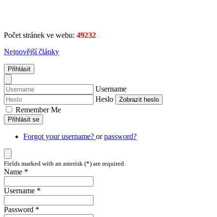
Počet stránek ve webu:
49232
Nejnovější články
Přihlásit
Username
Heslo
Zobrazit heslo
Remember Me
Přihlásit se
Forgot your username?
or
password?
Fields marked with an asterisk (*) are required.
Name *
Username *
Password *