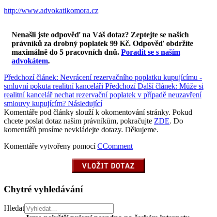
http://www.advokatikomora.cz
Nenašli jste odpověď na Váš dotaz? Zeptejte se našich
právníků za drobný poplatek 99 Kč.
Odpověď obdržíte
maximálně do 5 pracovních dnů
.
Poradit se s naším
advokátem
.
Předchozí článek: Nevrácení rezervačního poplatku kupujícímu -
smluvní pokuta realitní kanceláři
Předchozí
Další článek: Může si
realitní kancelář nechat rezervační poplatek v případě neuzavření
smlouvy kupujícím?
Následující
Komentáře pod články slouží k okomentování stránky. Pokud
chcete poslat dotaz našim právníkům, pokračujte
ZDE
. Do
komentářů prosíme nevkládejte dotazy. Děkujeme.
Komentáře vytvořeny pomocí
CComment
Chytré vyhledávání
Hledat