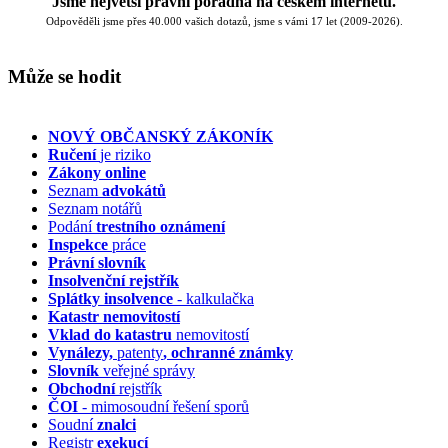
Jsme největší právní poradna na českém internetu.
Odpověděli jsme přes 40.000 vašich dotazů, jsme s vámi 17 let (2009-2026).
Může se hodit
NOVÝ OBČANSKÝ ZÁKONÍK
Ručení
je riziko
Zákony online
Seznam
advokátů
Seznam notářů
Podání
trestního oznámení
Inspekce
práce
Právní slovník
Insolvenční
rejstřík
Splátky insolvence
- kalkulačka
Katastr nemovitostí
Vklad do katastru
nemovitostí
Vynálezy,
patenty
, ochranné známky
Slovník
veřejné správy
Obchodní
rejstřík
ČOI
- mimosoudní řešení sporů
Soudní
znalci
Registr
exekucí