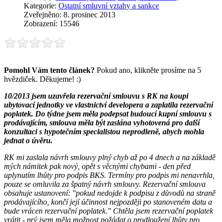
Kategorie:
Ostatní smluvní vztahy a sankce
Zveřejněno: 8. prosinec 2013
Zobrazení: 15546
Pomohl Vám tento článek?
Pokud ano, klikněte prosíme na 5
hvězdiček. Děkujeme! :)
10/2013 jsem uzavřela rezervační smlouvu s RK na koupi
ubytovací jednotky ve vlastnictví developera a zaplatila rezervační
poplatek. Do týdne jsem měla podepsat budoucí kupní smlouvu s
prodávajícím, smlouva měla být zaslána vyhotovená pro další
konzultaci s hypotečním specialistou neprodleně, abych mohla
jednat o úvěru.
RK mi zaslala návrh smlouvy plný chyb až po 4 dnech a na základě
mých námitek pak nový, opět s věcnými chybami - den před
uplynutím lhůty pro podpis BKS. Termíny pro podpis mi nenavrhla,
pouze se omluvila za špatný návrh smlouvy. Rezervační smlouva
obsahuje ustanovení: "pokud nedojde k podpisu z důvodů na straně
prodávajícího, končí její účinnost nejpozději po stanoveném datu a
bude vrácen rezervační poplatek." Chtěla jsem rezervační poplatek
vrátit - prý jsem měla možnost požádat o prodloužení lhůty pro