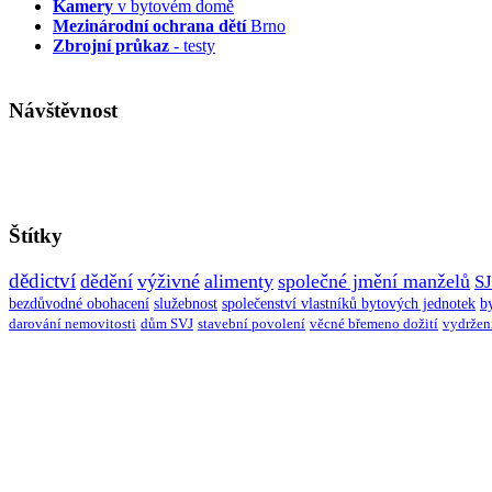
Kamery
v bytovém domě
Mezinárodní ochrana dětí
Brno
Zbrojní průkaz
- testy
Návštěvnost
Štítky
dědictví
dědění
výživné
alimenty
společné jmění manželů
S
bezdůvodné obohacení
služebnost
společenství vlastníků bytových jednotek
b
darování nemovitosti
dům SVJ
stavební povolení
věcné břemeno dožití
vydržen