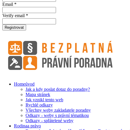
Email *
Verify email *
Registrovat
Home
úvod
Jak a kdy poslat dotaz do poradny?
Mapa stránek
Jak vznikl tento web
Rychlé odkazy
Všechny weby zakladatele poradny
Odkazy - weby s právní tématikou
Odkazy - spřátelené weby
Rodina
a právo