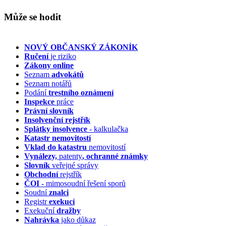
Může se hodit
NOVÝ OBČANSKÝ ZÁKONÍK
Ručení
je riziko
Zákony online
Seznam
advokátů
Seznam notářů
Podání
trestního oznámení
Inspekce
práce
Právní slovník
Insolvenční
rejstřík
Splátky insolvence
- kalkulačka
Katastr nemovitostí
Vklad do katastru
nemovitostí
Vynálezy,
patenty
, ochranné známky
Slovník
veřejné správy
Obchodní
rejstřík
ČOI
- mimosoudní řešení sporů
Soudní
znalci
Registr
exekucí
Exekuční
dražby
Nahrávka
jako důkaz