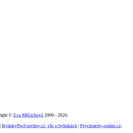
right ©
Eva Mlčochová
2009 - 2026.
|
BylinkyProVsechny.cz, vše o bylinkách
|
Psychotesty-online.cz,