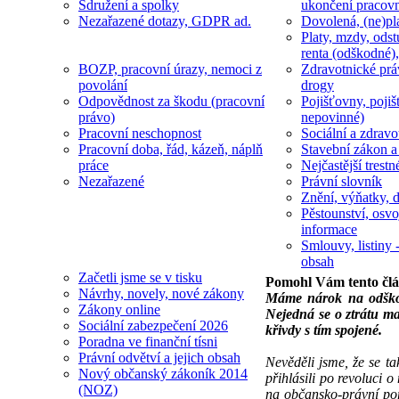
Sdružení a spolky
ukončení pracov
Nezařazené dotazy, GDPR ad.
Dovolená, (ne)pl
Platy, mzdy, odst
renta (odškodné),
BOZP, pracovní úrazy, nemoci z
Zdravotnické prá
povolání
drogy
Odpovědnost za škodu (pracovní
Pojišťovny, pojiš
právo)
nepovinné)
Pracovní neschopnost
Sociální a zdravot
Pracovní doba, řád, kázeň, náplň
Stavební zákon a
práce
Nejčastější trestn
Nezařazené
Právní slovník
Znění, výňatky, d
Pěstounství, osvo
informace
Smlouvy, listiny -
obsah
Začetli jsme se v tisku
Pomohl Vám tento čl
Návrhy, novely, nové zákony
Máme nárok na odškod
Zákony online
Nejedná se o ztrátu ma
Sociální zabezpečení 2026
křivdy s tím spojené.
Poradna ve finanční tísni
Právní odvětví a jejich obsah
Nevěděli jsme, že se t
Nový občanský zákoník 2014
přihlásili po revoluci 
(NOZ)
na občansko-právní por