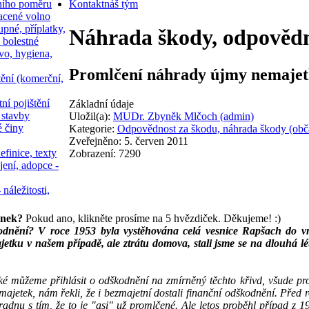
ního poměru
Kontakt
náš tým
acené volno
upné, příplatky,
Náhrada škody, odpovědn
 bolestné
vo, hygiena,
Promlčení náhrady újmy nemajet
tění (komerční,
ní pojištění
Základní údaje
 stavby
Uložil(a):
MUDr. Zbyněk Mlčoch (admin)
é činy
Kategorie:
Odpovědnost za škodu, náhrada škody (obč
Zveřejněno: 5. červen 2011
efinice, texty
Zobrazení: 7290
jení, adopce -
 náležitosti,
ánek?
Pokud ano, klikněte prosíme na 5 hvězdiček. Děkujeme! :)
nění? V roce 1953 byla vystěhována celá vesnice Rapšach do vni
jetku v našem případě, ale ztrátu domova, stali jsme se na dlouhá lét
aké můžeme přihlásit o odškodnění na zmírněný těchto křivd, všude pro
o majetek, nám řekli, že i bezmajetní dostali finanční odškodnění. Pře
adnu s tím, že to je "asi" už promlčené. Ale letos proběhl případ z 1