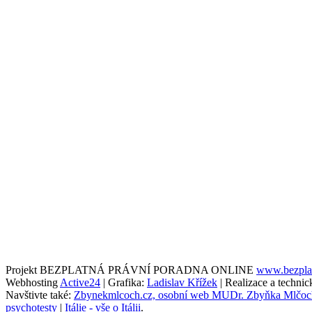
Projekt BEZPLATNÁ PRÁVNÍ PORADNA ONLINE
www.bezplat
Webhosting
Active24
| Grafika:
Ladislav Křížek
| Realizace a techni
Navštivte také:
Zbynekmlcoch.cz, osobní web MUDr. Zbyňka Mlčoc
psychotesty
|
Itálie - vše o Itálii
.