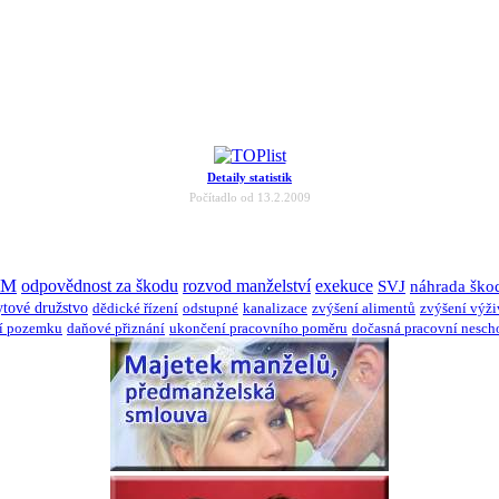
Detaily statistik
Počítadlo od 13.2.2009
JM
odpovědnost za škodu
rozvod manželství
exekuce
SVJ
náhrada ško
ytové družstvo
dědické řízení
odstupné
kanalizace
zvýšení alimentů
zvýšení výž
í pozemku
daňové přiznání
ukončení pracovního poměru
dočasná pracovní nesch