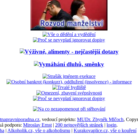
napravniporadna.cz
, vedoucí projektu:
MUDr. Zbyněk Mlčoch
, Copy
cká podpora:
Miroslav Ernst
|
200 nejnovějších stránek
|
login
.
ha
|
Alkoholik.cz, vše o alkoholismu
|
Kurakovaplice.cz, vše o kouření