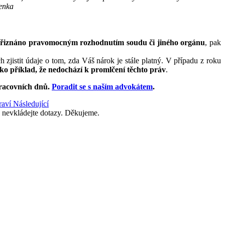
denka
řiznáno pravomocným rozhodnutím soudu či jiného orgánu
, pak
zjistit údaje o tom, zda Váš nárok je stále platný. V případu z roku
o příklad, že nedochází k promlčení těchto práv
.
racovních dnů
.
Poradit se s naším advokátem
.
raví
Následující
 nevkládejte dotazy. Děkujeme.