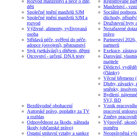
Rozvod manželství a péče o dítě,
Registrované part
děti
Manželství - vzni
Společné jmění manželů SJM
Sociální podpora
Společné jmění manželů SJM a
důchody, příspěv
rozvod
Družstevní byty 
Výživné, alimenty, vyživovaná
Nezařazené dotaz
osoba
právo
Střídavá péče, svěření do péče,
Partnerství 2026,
adopce (osvojení), pěstounství
partnerů
Styk (setkávání) s dítětem, dětmi
Exekuce, zástava
Otcovství - určení, DNA testy
Darování, vlastni
majitele
Dědictví, vydědě
(články)
Věcné břemeno (
Dluhy, závazky, 
směnky, insolven
Bydlení, nájemné
SVJ, BD
Bezdůvodné obohacení
Vznik pracovníh
Autorské právo, poplatky za TV
pracovní smlouv
a rozhlas
Změny pracovní
Odpovědnost za škodu, náhrada
Výpověď, ukonče
škody (občanské právo)
poměru
Ostatní smluvní vztahy a sankce
Neoprávněná výp