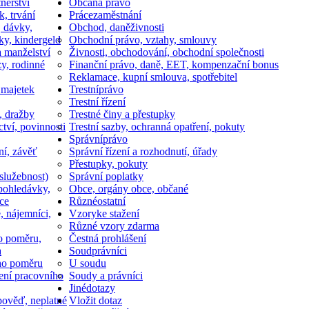
nerství
Občan
a právo
k, trvání
Práce
zaměstnání
, dávky,
Obchod, daně
živnosti
ky, kindergeld
Obchodní právo, vztahy, smlouvy
a manželství
Živnosti, obchodování, obchodní společnosti
y, rodinné
Finanční právo, daně, EET, kompenzační bonus
Reklamace, kupní smlouva, spotřebitel
 majetek
Trestní
právo
Trestní řízení
, dražby
Trestné činy a přestupky
ctví, povinnosti
Trestní sazby, ochranná opatření, pokuty
Správní
právo
ní, závěť
Správní řízení a rozhodnutí, úřady
Přestupky, pokuty
služebnost)
Správní poplatky
pohledávky,
Obce, orgány obce, občané
ce
Různé
ostatní
, nájemníci,
Vzory
ke stažení
Různé vzory zdarma
o poměru,
Čestná prohlášení
a
Soud
právníci
ho poměru
U soudu
ní pracovního
Soudy a právníci
Jiné
dotazy
ověď, neplatné
Vložit dotaz