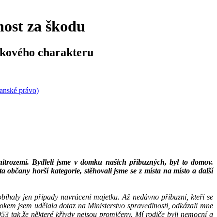
ost za škodu
kového charakteru
anské právo)
trozemí. Bydleli jsme v domku našich příbuzných, byl to domov.
a občany horší kategorie, stěhovali jsme se z místa na místo a další
bíhaly jen případy navrácení majetku. Až nedávno příbuzní, kteří se
d rokem jsem udělala dotaz na Ministerstvo spravedlnosti, odkázali mne
953 tak,že některé křivdy nejsou promlčeny. Mí rodiče byli nemocní a