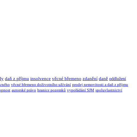
dy
daň z příjmu
insolvence
věcné břemeno
zdanění
daně
oddlužení
ivného
věcné břemeno doživotního užívání
prodej nemovitosti a daň z příjmu
opnost
autorské právo
hranice pozemků
vypořádání SJM
spoluvlastnictví