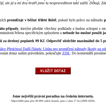
ežijí, ale já a mí dva bratři jsme tu nespravedlnost také zažili. Děkuji, Z
zích
promlčuje v běžné tříleté lhůtě
, pokud bylo právo na náhradu
p
mito případy
, kterým předáte všechny podklady a budou schopni z nich 
v minulosti řešena specifickým způsobem a
nebude ho možné použít jak
ků za drobný poplatek 99 Kč.
Odpověď obdržíte maximálně do 5 p
válce
Předchozí
Další článek: Lhůta pro promlčení náhrady škody na zd
poslat dotaz našim právníkům, pokračujte
ZDE
. Do komentářů prosíme
Jsme největší právní poradna na českém internetu.
Odpověděli jsme přes 40.000 vašich dotazů, jsme s vámi 17 let (2009-2026).