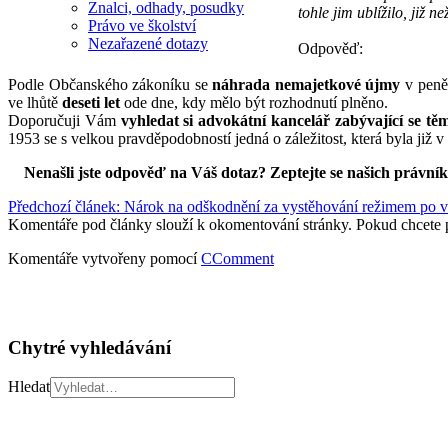
Znalci, odhady, posudky
tohle jim ublížilo, již n
Právo ve školství
Nezařazené dotazy
Odpověď:
Podle Občanského zákoníku se
náhrada nemajetkové újmy
v peně
ve lhůtě
deseti let
ode dne, kdy mělo být rozhodnutí plněno.
Doporučuji Vám
vyhledat si advokátní kancelář zabývající se tě
1953 se s velkou pravděpodobností jedná o záležitost, která byla již 
Nenašli jste odpověď na Váš dotaz? Zeptejte se našich právní
Předchozí článek: Nárok na odškodnění za vystěhování režimem po 
Komentáře pod články slouží k okomentování stránky. Pokud chcete 
Komentáře vytvořeny pomocí
CComment
Chytré vyhledávání
Hledat