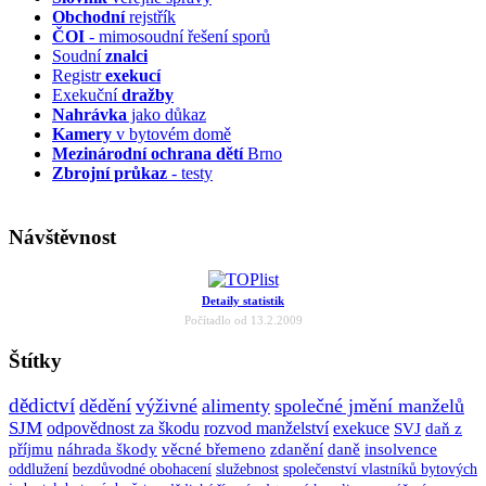
Obchodní
rejstřík
ČOI
- mimosoudní řešení sporů
Soudní
znalci
Registr
exekucí
Exekuční
dražby
Nahrávka
jako důkaz
Kamery
v bytovém domě
Mezinárodní ochrana dětí
Brno
Zbrojní průkaz
- testy
Návštěvnost
Detaily statistik
Počítadlo od 13.2.2009
Štítky
dědictví
dědění
výživné
alimenty
společné jmění manželů
SJM
odpovědnost za škodu
rozvod manželství
exekuce
SVJ
daň z
příjmu
náhrada škody
věcné břemeno
zdanění
daně
insolvence
oddlužení
bezdůvodné obohacení
služebnost
společenství vlastníků bytových