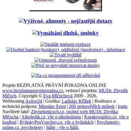
Projekt BEZPLATNÁ PRÁVNÍ PORADNA ONLINE
www.bezplatnapravniporadna.cz
, vedoucí projektu:
MUDr. Zbyněk
Mlčoch
, Copyright ©
Eva Mlčochová
2009 - 2026.
Webhosting
Active24
| Grafika:
Ladislav Křížek
| Realizace a
technická podpora:
Miroslav Ernst
|
200 nejnovějších stránek
|
login
.
Navštivte také:
Zbynekmlcoch.cz, osobní web MUDr. Zbyňka
Mlčocha
|
Alkoholik.cz, vše o alkoholismu
|
Kurakovaplice.cz, vše o
kouření
|
BylinkyProVsechny.cz, vše o bylinkách
|
Psychotesty-
online.cz, psychotesty
|
Itálie - vše o Itálii
.