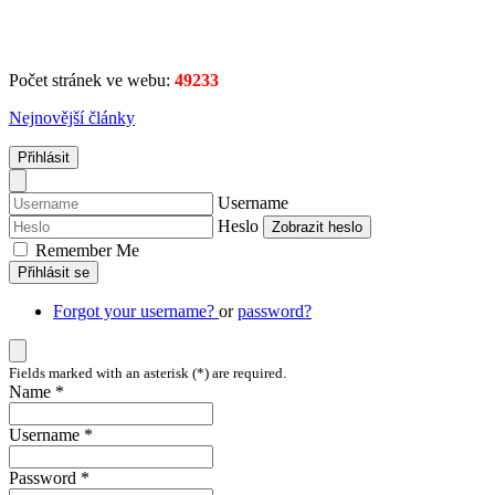
Počet stránek ve webu:
49233
Nejnovější články
Přihlásit
Username
Heslo
Zobrazit heslo
Remember Me
Přihlásit se
Forgot your username?
or
password?
Fields marked with an asterisk (*) are required.
Name *
Username *
Password *