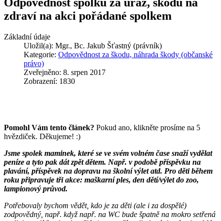
Odpovědnost spolku za úraz, škodu na
zdraví na akci pořádané spolkem
Základní údaje
Uložil(a):
Mgr., Bc. Jakub Šťastný (právník)
Kategorie:
Odpovědnost za škodu, náhrada škody (občanské
právo)
Zveřejněno: 8. srpen 2017
Zobrazení: 1830
Pomohl Vám tento článek?
Pokud ano, klikněte prosíme na 5
hvězdiček. Děkujeme! :)
Jsme spolek maminek, které se ve svém volném čase snaží vydělat
peníze a tyto pak dát zpět dětem. Např. v podobě příspěvku na
plavání, příspěvek na dopravu na školní výlet atd. Pro děti během
roku připravuje tři akce: maškarní ples, den dětí/výlet do zoo,
lampionový průvod.
Potřebovaly bychom vědět, kdo je za děti (ale i za dospělé)
zodpovědný, např. když např. na WC bude špatně na mokro setřená