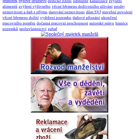
jednotek
bytové družstvo
dědické řízení
odstupné
kanalizace
zvýšení
alimentů
zvýšení výživného
věcné břemeno doživotního užívání
prodej
nemovitosti a daň z příjmu
darování nemovitosti
dům SVJ
stavební povolení
věcné břemeno dožití
vydržení pozemku
daňové přiznání
ukončení
pracovního poměru
dočasná pracovní neschopnost
autorské právo
hranice
pozemků
spoluvlastnictví
zubař