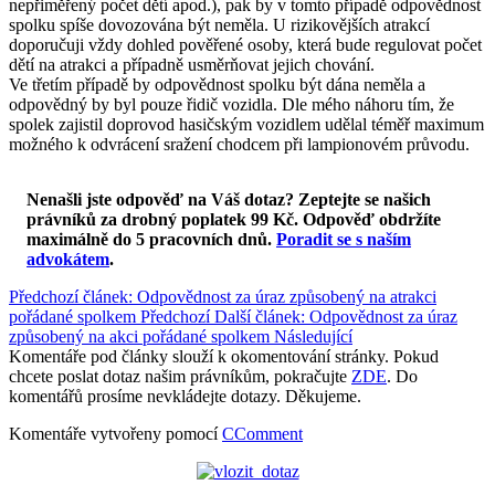
nepřiměřený počet dětí apod.), pak by v tomto případě odpovědnost
spolku spíše dovozována být neměla. U rizikovějších atrakcí
doporučuji vždy dohled pověřené osoby, která bude regulovat počet
dětí na atrakci a případně usměrňovat jejich chování.
Ve třetím případě by odpovědnost spolku být dána neměla a
odpovědný by byl pouze řidič vozidla. Dle mého náhoru tím, že
spolek zajistil doprovod hasičským vozidlem udělal téměř maximum
možného k odvrácení sražení chodcem při lampionovém průvodu.
Nenašli jste odpověď na Váš dotaz? Zeptejte se našich
právníků za drobný poplatek 99 Kč.
Odpověď obdržíte
maximálně do 5 pracovních dnů
.
Poradit se s naším
advokátem
.
Předchozí článek: Odpovědnost za úraz způsobený na atrakci
pořádané spolkem
Předchozí
Další článek: Odpovědnost za úraz
způsobený na akci pořádané spolkem
Následující
Komentáře pod články slouží k okomentování stránky. Pokud
chcete poslat dotaz našim právníkům, pokračujte
ZDE
. Do
komentářů prosíme nevkládejte dotazy. Děkujeme.
Komentáře vytvořeny pomocí
CComment