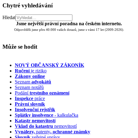
Chytré vyhledávání
Hledat
Jsme největší právní poradna na českém internetu.
Odpověděli jsme přes 40.000 vašich dotazů, jsme s vámi 17 let (2009-2026).
Může se hodit
NOVÝ OBČANSKÝ ZÁKONÍK
Ručení
je riziko
Zákony online
Seznam
advokátů
Seznam notářů
Podání
trestního oznámení
Inspekce
práce
Právní slovník
Insolvenční
rejstřík
Splátky insolvence
- kalkulačka
Katastr nemovitostí
Vklad do katastru
nemovitostí
Vynálezy,
patenty
, ochranné známky
Slovník
veřejné správy