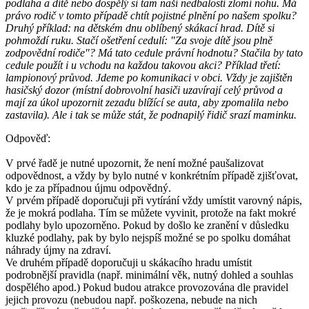
podlaha a dítě nebo dospělý si tam naší nedbalostí zlomí nohu. Má
právo rodič v tomto případě chtít pojistné plnění po našem spolku?
Druhý příklad: na dětském dnu oblíbený skákací hrad. Dítě si
pohmoždí ruku. Stačí ošetření cedulí: "Za svoje dítě jsou plně
zodpovědní rodiče"? Má tato cedule právní hodnotu? Stačila by tato
cedule použít i u vchodu na každou takovou akci? Příklad třetí:
lampionový průvod. Jdeme po komunikaci v obci. Vždy je zajištěn
hasičský dozor (místní dobrovolní hasiči uzavírají celý průvod a
mají za úkol upozornit zezadu blížící se auta, aby zpomalila nebo
zastavila). Ale i tak se může stát, že podnapilý řidič srazí maminku.
Odpověď:
V prvé řadě je nutné upozornit, že není možné paušalizovat
odpovědnost, a vždy by bylo nutné v konkrétním případě zjišťovat,
kdo je za případnou újmu odpovědný.
V prvém případě doporučuji při vytírání vždy umístit varovný nápis,
že je mokrá podlaha. Tím se můžete vyvinit, protože na fakt mokré
podlahy bylo upozorněno. Pokud by došlo ke zranění v důsledku
kluzké podlahy, pak by bylo nejspíš možné se po spolku domáhat
náhrady újmy na zdraví.
Ve druhém případě doporučuji u skákacího hradu umístit
podrobnější pravidla (např. minimální věk, nutný dohled a souhlas
dospělého apod.) Pokud budou atrakce provozována dle pravidel
jejich provozu (nebudou např. poškozena, nebude na nich