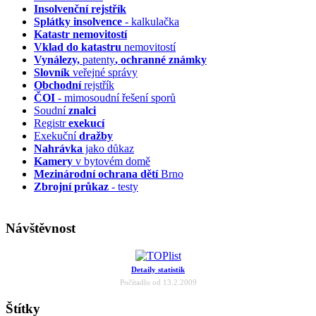
Insolvenční
rejstřík
Splátky insolvence
- kalkulačka
Katastr nemovitostí
Vklad do katastru
nemovitostí
Vynálezy,
patenty
, ochranné známky
Slovník
veřejné správy
Obchodní
rejstřík
ČOI
- mimosoudní řešení sporů
Soudní
znalci
Registr
exekucí
Exekuční
dražby
Nahrávka
jako důkaz
Kamery
v bytovém domě
Mezinárodní ochrana dětí
Brno
Zbrojní průkaz
- testy
Návštěvnost
Detaily statistik
Počítadlo od 13.2.2009
Štítky