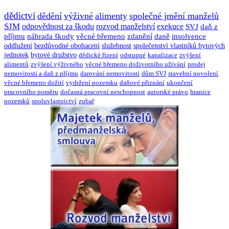
dědictví
dědění
výživné
alimenty
společné jmění manželů
SJM
odpovědnost za škodu
rozvod manželství
exekuce
SVJ
daň z
příjmu
náhrada škody
věcné břemeno
zdanění
daně
insolvence
oddlužení
bezdůvodné obohacení
služebnost
společenství vlastníků bytových
jednotek
bytové družstvo
dědické řízení
odstupné
kanalizace
zvýšení
alimentů
zvýšení výživného
věcné břemeno doživotního užívání
prodej
nemovitosti a daň z příjmu
darování nemovitosti
dům SVJ
stavební povolení
věcné břemeno dožití
vydržení pozemku
daňové přiznání
ukončení
pracovního poměru
dočasná pracovní neschopnost
autorské právo
hranice
pozemků
spoluvlastnictví
zubař