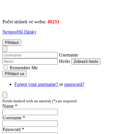
Počet stránek ve webu:
49233
Nejnovější články
Přihlásit
Username
Heslo
Zobrazit heslo
Remember Me
Přihlásit se
Forgot your username?
or
password?
Fields marked with an asterisk (*) are required.
Name *
Username *
Password *