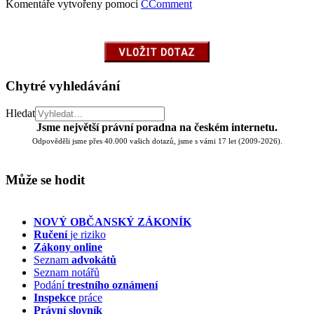
Komentáře vytvořeny pomocí
CComment
Chytré vyhledávání
Hledat
Jsme největší právní poradna na českém internetu.
Odpověděli jsme přes 40.000 vašich dotazů, jsme s vámi 17 let (2009-2026).
Může se hodit
NOVÝ OBČANSKÝ ZÁKONÍK
Ručení
je riziko
Zákony online
Seznam
advokátů
Seznam notářů
Podání
trestního oznámení
Inspekce
práce
Právní slovník