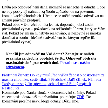
Lhůta pro odpověď není dána, nicméně se nenechejte odradit. Obce
nerady poskytují náhradu za škodu způsobenou na pozemních
komunikacích/chodnících. Úřednice se určitě nemůže odvolávat na
změnu právních předpisů.
Pokud obec v této věci odmítá jednat, doporučuji obci zaslat
předžalobní výzvu – požadavek na odškodnění úrazu, který se Vám
stal. Pokud by ani na ni nebylo reagováno, je nezbytné se nároku
domáhat u soudu - ideálně s advokátem (se kterým sepište již
předžalobní výzvu).
Nenašli jste odpověď na Váš dotaz? Zeptejte se našich
právníků za drobný poplatek 99 Kč.
Odpověď obdržíte
maximálně do 5 pracovních dnů
.
Poradit se s naším
advokátem
.
Předchozí článek: Do kdy musí úřad vyřídit žádost o odškodnění za
úraz na chodníku, cestě, silnici?
Předchozí
Další článek: Náhrada
škody za trestný čin, přecin - pachatel nemá žádný majetek
Následující
Komentáře pod články slouží k okomentování stránky. Pokud
chcete poslat dotaz našim právníkům, pokračujte
ZDE
. Do
komentářů prosíme nevkládejte dotazy. Děkujeme.