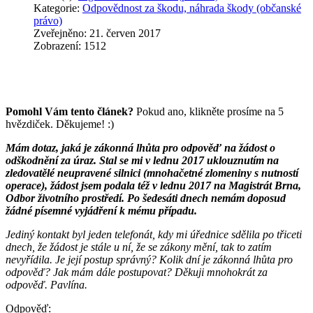
Kategorie:
Odpovědnost za škodu, náhrada škody (občanské
právo)
Zveřejněno: 21. červen 2017
Zobrazení: 1512
Pomohl Vám tento článek?
Pokud ano, klikněte prosíme na 5
hvězdiček. Děkujeme! :)
Mám dotaz, jaká je zákonná lhůta pro odpověď na žádost o
odškodnění za úraz. Stal se mi v lednu 2017 uklouznutím na
zledovatělé neupravené silnici (mnohačetné zlomeniny s nutností
operace), žádost jsem podala též v lednu 2017 na Magistrát Brna,
Odbor životního prostředí. Po šedesáti dnech nemám doposud
žádné písemné vyjádření k mému případu.
Jediný kontakt byl jeden telefonát, kdy mi úřednice sdělila po třiceti
dnech, že žádost je stále u ní, že se zákony mění, tak to zatím
nevyřídila. Je její postup správný? Kolik dní je zákonná lhůta pro
odpověď? Jak mám dále postupovat? Děkuji mnohokrát za
odpověď. Pavlína.
Odpověď: