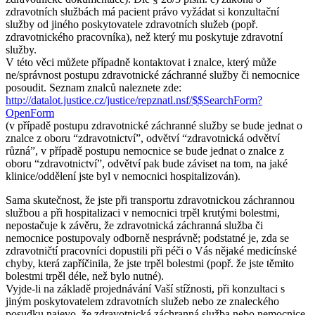
zdravotních službách má pacient právo vyžádat si konzultační
služby od jiného poskytovatele zdravotních služeb (popř.
zdravotnického pracovníka), než který mu poskytuje zdravotní
služby.
V této věci můžete případně kontaktovat i znalce, který může
ne/správnost postupu zdravotnické záchranné služby či nemocnice
posoudit. Seznam znalců naleznete zde:
http://datalot.justice.cz/justice/repznatl.nsf/$$SearchForm?
OpenForm
(v případě postupu zdravotnické záchranné služby se bude jednat o
znalce z oboru “zdravotnictví”, odvětví “zdravotnická odvětví
různá”, v případě postupu nemocnice se bude jednat o znalce z
oboru “zdravotnictví”, odvětví pak bude záviset na tom, na jaké
klinice/oddělení jste byl v nemocnici hospitalizován).
Sama skutečnost, že jste při transportu zdravotnickou záchrannou
službou a při hospitalizaci v nemocnici trpěl krutými bolestmi,
nepostačuje k závěru, že zdravotnická záchranná služba či
nemocnice postupovaly odborně nesprávně; podstatné je, zda se
zdravotničtí pracovníci dopustili při péči o Vás nějaké medicínské
chyby, která zapříčinila, že jste trpěl bolestmi (popř. že jste těmito
bolestmi trpěl déle, než bylo nutné).
Vyjde-li na základě projednávání Vaší stížnosti, při konzultaci s
jiným poskytovatelem zdravotních služeb nebo ze znaleckého
posudku najevo, že zdravotnická záchranná služba nebo nemocnice