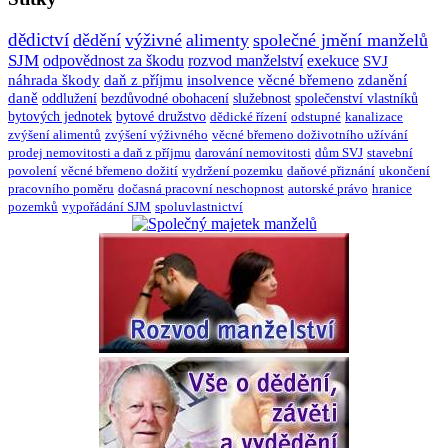
dědictví
dědění
výživné
alimenty
společné jmění manželů
SJM
odpovědnost za škodu
rozvod manželství
exekuce
SVJ
náhrada škody
daň z příjmu
insolvence
věcné břemeno
zdanění
daně
oddlužení
bezdůvodné obohacení
služebnost
společenství vlastníků
bytových jednotek
bytové družstvo
dědické řízení
odstupné
kanalizace
zvýšení alimentů
zvýšení výživného
věcné břemeno doživotního užívání
prodej nemovitosti a daň z příjmu
darování nemovitosti
dům SVJ
stavební
povolení
věcné břemeno dožití
vydržení pozemku
daňové přiznání
ukončení
pracovního poměru
dočasná pracovní neschopnost
autorské právo
hranice
pozemků
vypořádání SJM
spoluvlastnictví