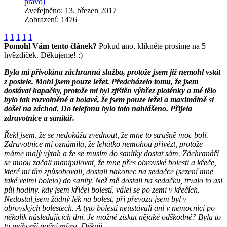
právo)
Zveřejněno: 13. březen 2017
Zobrazení: 1476
1
1
1
1
1
Pomohl Vám tento článek?
Pokud ano, klikněte prosíme na 5
hvězdiček. Děkujeme! :)
Byla mi přivolána záchranná služba, protože jsem již nemohl vstát
z postele. Mohl jsem pouze ležet. Předcházelo tomu, že jsem
dostával kapačky, protože mi byl zjištěn výhřez ploténky a mé tělo
bylo tak rozvolněné a bolavé, že jsem pouze ležel a maximálně si
došel na záchod. Do telefonu bylo toto nahlášeno. Přijela
zdravotnice a sanitář.
Řekl jsem, že se nedokážu zvednout, že mne to strašně moc bolí.
Zdravotnice mi oznámila, že lehátko nemohou přivézt, protože
máme malý výtah a že se musím do sanitky dostat sám. Záchranáři
se mnou začali manipulovat, že mne přes obrovské bolesti a křeče,
které mi tím způsobovali, dostali nakonec na sedačce (sezení mne
také velmi bolelo) do sanity. Než mě dostali na sedačku, trvalo to asi
půl hodiny, kdy jsem křičel bolestí, válel se po zemi v křečích.
Nedostal jsem žádný lék na bolest, při převozu jsem byl v
obrovských bolestech. A tyto bolesti neustávali ani v nemocnici po
několik následujících dní. Je možné získat nějaké odškodné? Byla to
ta nejhorší noční můra. Děkuji