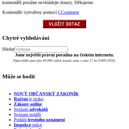
komentářů prosíme nevkládejte dotazy. Děkujeme.
Komentáře vytvořeny pomocí
CComment
Chytré vyhledávání
Hledat
Jsme největší právní poradna na českém internetu.
Odpověděli jsme přes 40.000 vašich dotazů, jsme s vámi 17 let (2009-2026).
Může se hodit
NOVÝ OBČANSKÝ ZÁKONÍK
Ručení
je riziko
Zákony online
Seznam
advokátů
Seznam notářů
Podání
trestního oznámení
Inspekce
práce