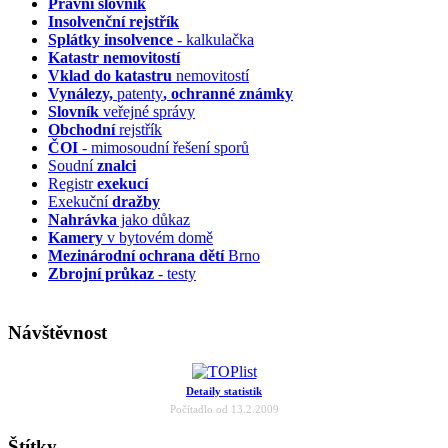
Právní slovník
Insolvenční
rejstřík
Splátky insolvence
- kalkulačka
Katastr nemovitostí
Vklad do katastru
nemovitostí
Vynálezy,
patenty
, ochranné známky
Slovník
veřejné správy
Obchodní
rejstřík
ČOI
- mimosoudní řešení sporů
Soudní
znalci
Registr
exekucí
Exekuční
dražby
Nahrávka
jako důkaz
Kamery
v bytovém domě
Mezinárodní ochrana dětí
Brno
Zbrojní průkaz
- testy
Návštěvnost
Detaily statistik
Počítadlo od 13.2.2009
Štítky