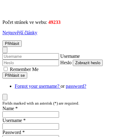
Počet stránek ve webu:
49233
Nejnovější články
Přihlásit
Username
Heslo
Zobrazit heslo
Remember Me
Přihlásit se
Forgot your username?
or
password?
Fields marked with an asterisk (*) are required.
Name *
Username *
Password *