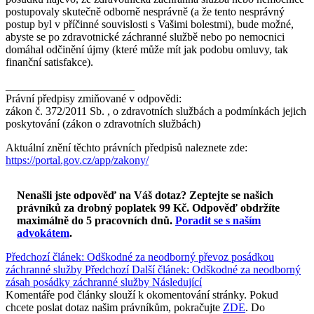
postupovaly skutečně odborně nesprávně (a že tento nesprávný
postup byl v příčinné souvislosti s Vašimi bolestmi), bude možné,
abyste se po zdravotnické záchranné službě nebo po nemocnici
domáhal odčinění újmy (které může mít jak podobu omluvy, tak
finanční satisfakce).
_______________________
Právní předpisy zmiňované v odpovědi:
zákon č. 372/2011 Sb. , o zdravotních službách a podmínkách jejich
poskytování (zákon o zdravotních službách)
Aktuální znění těchto právních předpisů naleznete zde:
https://portal.gov.cz/app/zakony/
Nenašli jste odpověď na Váš dotaz? Zeptejte se našich
právníků za drobný poplatek 99 Kč.
Odpověď obdržíte
maximálně do 5 pracovních dnů
.
Poradit se s naším
advokátem
.
Předchozí článek: Odškodné za neodborný převoz posádkou
záchranné služby
Předchozí
Další článek: Odškodné za neodborný
zásah posádky záchranné služby
Následující
Komentáře pod články slouží k okomentování stránky. Pokud
chcete poslat dotaz našim právníkům, pokračujte
ZDE
. Do