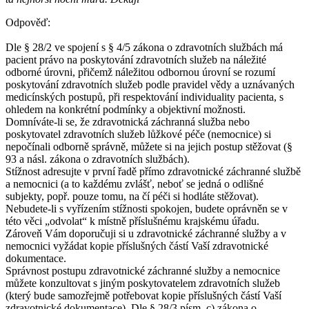
Odpověď:
Dle § 28/2 ve spojení s § 4/5 zákona o zdravotních službách má
pacient právo na poskytování zdravotních služeb na náležité
odborné úrovni, přičemž náležitou odbornou úrovní se rozumí
poskytování zdravotních služeb podle pravidel vědy a uznávaných
medicínských postupů, při respektování individuality pacienta, s
ohledem na konkrétní podmínky a objektivní možnosti.
Domníváte-li se, že zdravotnická záchranná služba nebo
poskytovatel zdravotních služeb lůžkové péče (nemocnice) si
nepočínali odborně správně, můžete si na jejich postup stěžovat (§
93 a násl. zákona o zdravotních službách).
Stížnost adresujte v první řadě přímo zdravotnické záchranné službě
a nemocnici (a to každému zvlášť, neboť se jedná o odlišné
subjekty, popř. pouze tomu, na čí péči si hodláte stěžovat).
Nebudete-li s vyřízením stížnosti spokojen, budete oprávněn se v
této věci „odvolat“ k místně příslušnému krajskému úřadu.
Zároveň Vám doporučuji si u zdravotnické záchranné služby a v
nemocnici vyžádat kopie příslušných částí Vaší zdravotnické
dokumentace.
Správnost postupu zdravotnické záchranné služby a nemocnice
můžete konzultovat s jiným poskytovatelem zdravotních služeb
(který bude samozřejmě potřebovat kopie příslušných částí Vaší
zdravotnické dokumentace). Dle § 28/3 písm. c) zákona o