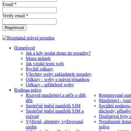
Email *
Verify email *
Registrovat
Home
úvod
Jak a kdy poslat dotaz do poradny?
Mapa stránek
Jak vznikl tento web
Rychlé odkazy
Všechny weby zakladatele poradny
Odkazy - weby s právní tématikou
Odkazy - spřátelené weby
Rodina
a právo
Rozvod manželství a péče o dítě,
Registrované part
děti
Manželství - vzni
Společné jmění manželů SJM
Sociální podpora
Společné jmění manželů SJM a
důchody, příspěv
rozvod
Družstevní byty 
Výživné, alimenty, vyživovaná
Nezařazené dotaz
osoba
právo