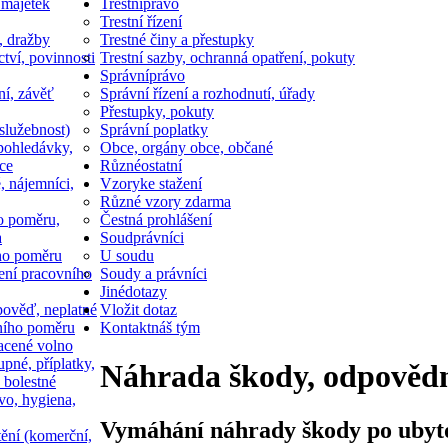
 majetek
Trestní
právo
Trestní řízení
, dražby
Trestné činy a přestupky
ctví, povinnosti
Trestní sazby, ochranná opatření, pokuty
Správní
právo
ní, závěť
Správní řízení a rozhodnutí, úřady
Přestupky, pokuty
služebnost)
Správní poplatky
pohledávky,
Obce, orgány obce, občané
ce
Různé
ostatní
, nájemníci,
Vzory
ke stažení
Různé vzory zdarma
o poměru,
Čestná prohlášení
a
Soud
právníci
ho poměru
U soudu
ní pracovního
Soudy a právníci
Jiné
dotazy
ověď, neplatné
Vložit dotaz
ního poměru
Kontakt
náš tým
acené volno
upné, příplatky,
Náhrada škody, odpovědn
 bolestné
vo, hygiena,
Vymáhání náhrady škody po ubytov
tění (komerční,