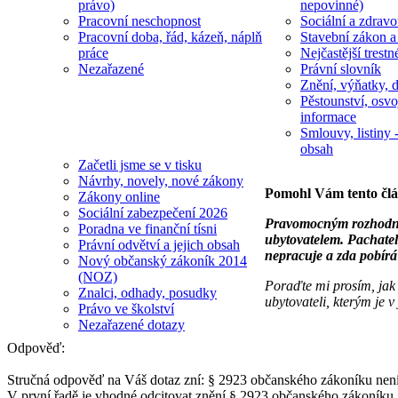
právo)
nepovinné)
Pracovní neschopnost
Sociální a zdravot
Pracovní doba, řád, kázeň, náplň
Stavební zákon a
práce
Nejčastější trestn
Nezařazené
Právní slovník
Znění, výňatky, d
Pěstounství, osvo
informace
Smlouvy, listiny -
obsah
Začetli jsme se v tisku
Návrhy, novely, nové zákony
Pomohl Vám tento čl
Zákony online
Sociální zabezpečení 2026
Pravomocným rozhodnut
Poradna ve finanční tísni
ubytovatelem. Pachatel
Právní odvětví a jejich obsah
nepracuje a zda pobírá
Nový občanský zákoník 2014
(NOZ)
Poraďte mi prosím, jak
Znalci, odhady, posudky
ubytovateli, kterým je 
Právo ve školství
Nezařazené dotazy
Odpověď:
Stručná odpověď na Váš dotaz zní: § 2923 občanského zákoníku není 
V první řadě je vhodné odcitovat znění § 2923 občanského zákoník