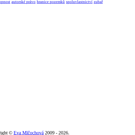
opnost
autorské právo
hranice pozemků
spoluvlastnictví
zubař
right ©
Eva Mlčochová
2009 - 2026.