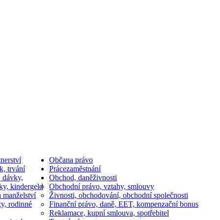
nerství
Občan
a právo
k, trvání
Práce
zaměstnání
, dávky,
Obchod, daně
živnosti
ky, kindergeld
Obchodní právo, vztahy, smlouvy
a manželství
Živnosti, obchodování, obchodní společnosti
y, rodinné
Finanční právo, daně, EET, kompenzační bonus
Reklamace, kupní smlouva, spotřebitel