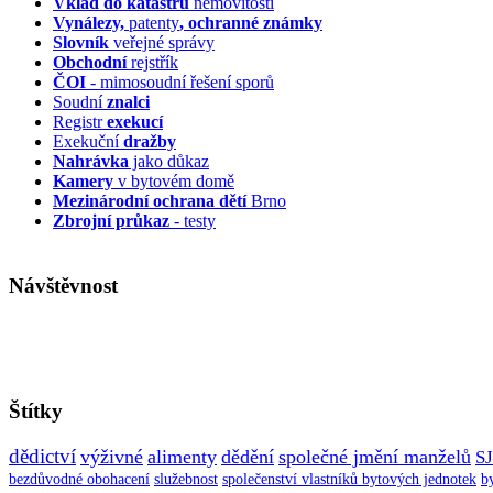
Vklad do katastru
nemovitostí
Vynálezy,
patenty
, ochranné známky
Slovník
veřejné správy
Obchodní
rejstřík
ČOI
- mimosoudní řešení sporů
Soudní
znalci
Registr
exekucí
Exekuční
dražby
Nahrávka
jako důkaz
Kamery
v bytovém domě
Mezinárodní ochrana dětí
Brno
Zbrojní průkaz
- testy
Návštěvnost
Štítky
dědictví
výživné
alimenty
dědění
společné jmění manželů
S
bezdůvodné obohacení
služebnost
společenství vlastníků bytových jednotek
b