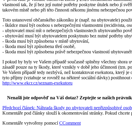
vlastností tak, že jí bez její nutné potřeby poskytne útulek nebo jí s
takovém místě nebo při této činnosti někomu jinému nebezpečnou po
Toto ustanovení občanského zákoníku je (např. na ubytovatele) použi
- škůdce musí být osobou s nebezpečnými vlastnostmi (recidivista, os
- ubytovatel musí mít o nebezpečných vlastnostech ubytovaného pov
- ubytování musí být ubytovatelem poskytnuto bez nutné potřeby uby
- škoda musí být způsobena v místě ubytování,
- škoda musí být způsobena třetí osobě,
- škoda musí být způsobena právě nebezpečnou vlastností ubytované
I pokud by byly ve Vašem případě současně splněny všechny shora uv
zásadě pouze na ty škody, které vznikly v době jeho účinnosti (tzn. p
Ve Vašem případě tedy nezbývá, než kontaktovat exekutora, který je 
tyto příjmy (vztahuje se rovněž na některé sociální dávky) postihnout
http://www.ekcr.cz/seznam-exekutoru
Nenašli jste odpověď na Váš dotaz? Zeptejte se našich právní
Předchozí článek: Náhrada škody po ubytovateli nepřizpůsobivé oso
Komentáře pod články slouží k okomentování stránky. Pokud chcete 
Komentáře vytvořeny pomocí
CComment