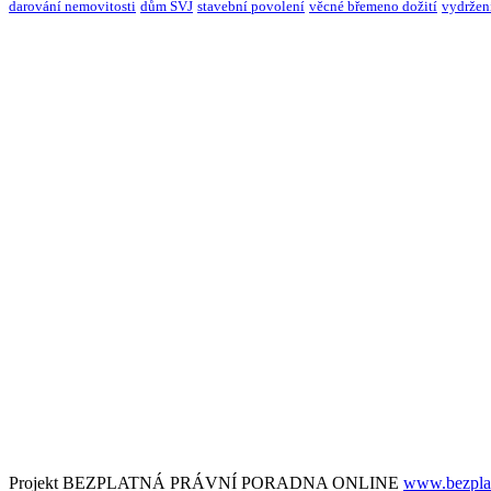
darování nemovitosti
dům SVJ
stavební povolení
věcné břemeno dožití
vydržen
Projekt BEZPLATNÁ PRÁVNÍ PORADNA ONLINE
www.bezplat