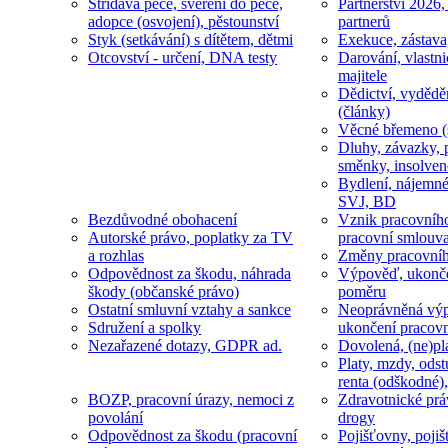
Střídavá péče, svěření do péče,
Partnerství 2026,
adopce (osvojení), pěstounství
partnerů
Styk (setkávání) s dítětem, dětmi
Exekuce, zástava
Otcovství - určení, DNA testy
Darování, vlastni
majitele
Dědictví, vydědě
(články)
Věcné břemeno (
Dluhy, závazky, 
směnky, insolven
Bydlení, nájemné
SVJ, BD
Bezdůvodné obohacení
Vznik pracovníh
Autorské právo, poplatky za TV
pracovní smlouv
a rozhlas
Změny pracovní
Odpovědnost za škodu, náhrada
Výpověď, ukonče
škody (občanské právo)
poměru
Ostatní smluvní vztahy a sankce
Neoprávněná výp
Sdružení a spolky
ukončení pracov
Nezařazené dotazy, GDPR ad.
Dovolená, (ne)pl
Platy, mzdy, odst
renta (odškodné),
BOZP, pracovní úrazy, nemoci z
Zdravotnické prá
povolání
drogy
Odpovědnost za škodu (pracovní
Pojišťovny, pojiš