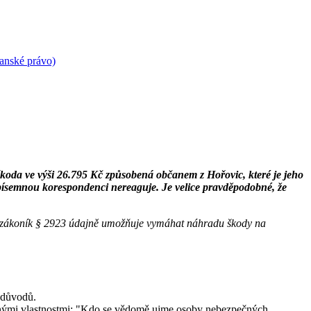
anské právo)
da ve výši 26.795 Kč způsobená občanem z Hořovic, které je jeho
 písemnou korespondenci nereaguje. Je velice pravděpodobné, že
ký zákoník § 2923 údajně umožňuje vymáhat náhradu škody na
 důvodů.
čnými vlastnostmi: "Kdo se vědomě ujme osoby nebezpečných