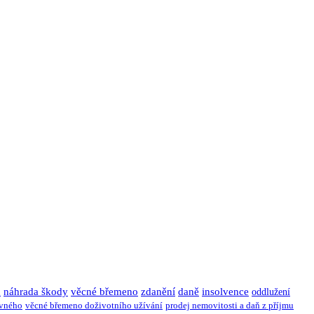
u
náhrada škody
věcné břemeno
zdanění
daně
insolvence
oddlužení
ivného
věcné břemeno doživotního užívání
prodej nemovitosti a daň z příjmu