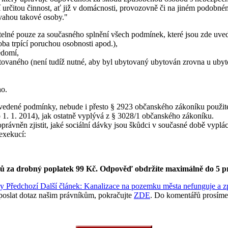
věří určitou činnost, ať již v domácnosti, provozovně či na jiném podob
vahou takové osoby."
telné pouze za současného splnění všech podmínek, které jsou zde uved
oba trpící poruchou osobnosti apod.),
ědomí,
tovaného (není tudíž nutné, aby byl ubytovaný ubytován zrovna u ubyto
ho.
edené podmínky, nebude i přesto § 2923 občanského zákoníku použiteln
o 1. 1. 2014), jak ostatně vyplývá z § 3028/1 občanského zákoníku.
oprávněn zjistit, jaké sociální dávky jsou škůdci v současné době vyp
 exekucí:
ků za drobný poplatek 99 Kč.
Odpověď obdržíte maximálně do 5 p
by
Předchozí
Další článek: Kanalizace na pozemku města nefunguje a z
poslat dotaz našim právníkům, pokračujte
ZDE
. Do komentářů prosíme