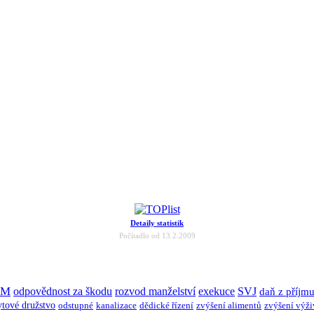
Detaily statistik
Počítadlo od 13.2.2009
JM
odpovědnost za škodu
rozvod manželství
exekuce
SVJ
daň z příjm
ytové družstvo
odstupné
kanalizace
dědické řízení
zvýšení alimentů
zvýšení výž