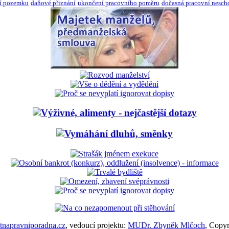
í pozemku
daňové přiznání
ukončení pracovního poměru
dočasná pracovní nesch
napravniporadna.cz
, vedoucí projektu:
MUDr. Zbyněk Mlčoch
, Copy