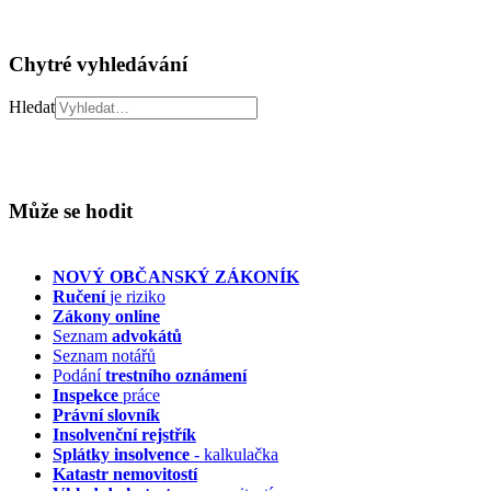
Chytré vyhledávání
Hledat
Může se hodit
NOVÝ OBČANSKÝ ZÁKONÍK
Ručení
je riziko
Zákony online
Seznam
advokátů
Seznam notářů
Podání
trestního oznámení
Inspekce
práce
Právní slovník
Insolvenční
rejstřík
Splátky insolvence
- kalkulačka
Katastr nemovitostí