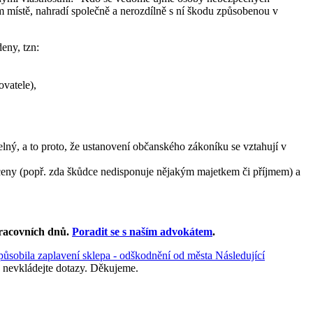
ném místě, nahradí společně a nerozdílně s ní škodu způsobenou v
eny, tzn:
vatele),
ý, a to proto, že ustanovení občanského zákoníku se vztahují v
láceny (popř. zda škůdce nedisponuje nějakým majetkem či příjmem) a
racovních dnů
.
Poradit se s naším advokátem
.
působila zaplavení sklepa - odškodnění od města
Následující
 nevkládejte dotazy. Děkujeme.