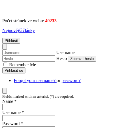
Počet stránek ve webu:
49233
Nejnovější články
Přihlásit
Username
Heslo
Zobrazit heslo
Remember Me
Přihlásit se
Forgot your username?
or
password?
Fields marked with an asterisk (*) are required.
Name *
Username *
Password *