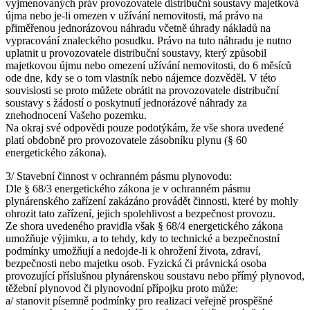
vyjmenovaných práv provozovatele distribuční soustavy majetková
újma nebo je-li omezen v užívání nemovitosti, má právo na
přiměřenou jednorázovou náhradu včetně úhrady nákladů na
vypracování znaleckého posudku. Právo na tuto náhradu je nutno
uplatnit u provozovatele distribuční soustavy, který způsobil
majetkovou újmu nebo omezení užívání nemovitosti, do 6 měsíců
ode dne, kdy se o tom vlastník nebo nájemce dozvěděl. V této
souvislosti se proto můžete obrátit na provozovatele distribuční
soustavy s žádostí o poskytnutí jednorázové náhrady za
znehodnocení Vašeho pozemku.
Na okraj své odpovědi pouze podotýkám, že vše shora uvedené
platí obdobně pro provozovatele zásobníku plynu (§ 60
energetického zákona).
3/ Stavební činnost v ochranném pásmu plynovodu:
Dle § 68/3 energetického zákona je v ochranném pásmu
plynárenského zařízení zakázáno provádět činnosti, které by mohly
ohrozit tato zařízení, jejich spolehlivost a bezpečnost provozu.
Ze shora uvedeného pravidla však § 68/4 energetického zákona
umožňuje výjimku, a to tehdy, kdy to technické a bezpečnostní
podmínky umožňují a nedojde-li k ohrožení života, zdraví,
bezpečnosti nebo majetku osob. Fyzická či právnická osoba
provozující příslušnou plynárenskou soustavu nebo přímý plynovod,
těžební plynovod či plynovodní přípojku proto může:
a/ stanovit písemně podmínky pro realizaci veřejně prospěšné