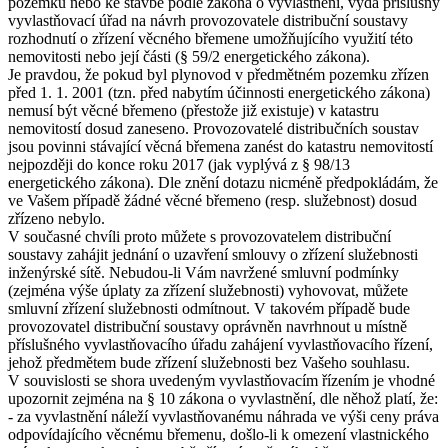
pozemku nebo ke stavbě podle zákona o vyvlastnění, vydá příslušný
vyvlastňovací úřad na návrh provozovatele distribuční soustavy
rozhodnutí o zřízení věcného břemene umožňujícího využití této
nemovitosti nebo její části (§ 59/2 energetického zákona).
Je pravdou, že pokud byl plynovod v předmětném pozemku zřízen
před 1. 1. 2001 (tzn. před nabytím účinnosti energetického zákona)
nemusí být věcné břemeno (přestože již existuje) v katastru
nemovitostí dosud zaneseno. Provozovatelé distribučních soustav
jsou povinni stávající věcná břemena zanést do katastru nemovitostí
nejpozději do konce roku 2017 (jak vyplývá z § 98/13
energetického zákona). Dle znění dotazu nicméně předpokládám, že
ve Vašem případě žádné věcné břemeno (resp. služebnost) dosud
zřízeno nebylo.
V současné chvíli proto můžete s provozovatelem distribuční
soustavy zahájit jednání o uzavření smlouvy o zřízení služebnosti
inženýrské sítě. Nebudou-li Vám navržené smluvní podmínky
(zejména výše úplaty za zřízení služebnosti) vyhovovat, můžete
smluvní zřízení služebnosti odmítnout. V takovém případě bude
provozovatel distribuční soustavy oprávněn navrhnout u místně
příslušného vyvlastňovacího úřadu zahájení vyvlastňovacího řízení,
jehož předmětem bude zřízení služebnosti bez Vašeho souhlasu.
V souvislosti se shora uvedeným vyvlastňovacím řízením je vhodné
upozornit zejména na § 10 zákona o vyvlastnění, dle něhož platí, že:
- za vyvlastnění náleží vyvlastňovanému náhrada ve výši ceny práva
odpovídajícího věcnému břemenu, došlo-li k omezení vlastnického