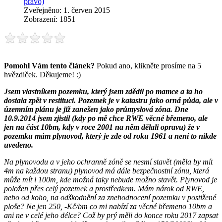
právo)
Zveřejněno: 1. červen 2015
Zobrazení: 1851
Pomohl Vám tento článek?
Pokud ano, klikněte prosíme na 5
hvězdiček. Děkujeme! :)
Jsem vlastníkem pozemku, který jsem zdědil po mamce a ta ho
dostala zpět v restituci. Pozemek je v katastru jako orná půda, ale v
územním plánu je již zanešen jako průmyslová zóna. Dne
10.9.2014 jsem zjistil (kdy po mě chce RWE věcné břemeno, ale
jen na část 10bm, kdy v roce 2001 na něm dělali opravu) že v
pozemku mám plynovod, který je zde od roku 1961 a není to nikde
uvedeno.
Na plynovodu a v jeho ochranně zóně se nesmí stavět (měla by mít
4m na každou stranu) plynovod má dále bezpečnostní zónu, která
může mít i 100m, kde možná taky nebude možno stavět. Plynovod je
položen přes celý pozemek a prostředkem. Mám nárok od RWE,
nebo od koho, na odškodnění za znehodnocení pozemku v postižené
ploše? Ne jen 250, -Kč/bm co mi nabízí za věcné břemeno 10bm a
ani ne v celé jeho délce? Což by prý měli do konce roku 2017 zapsat