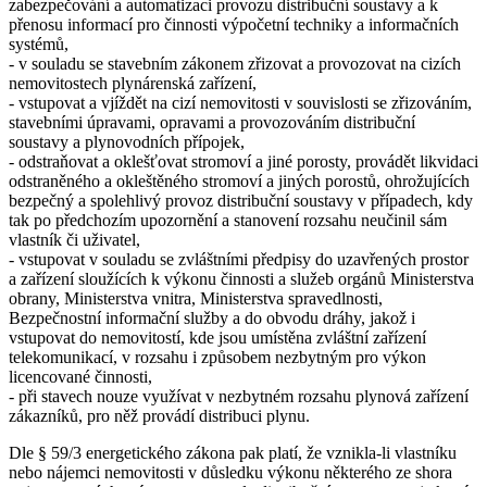
zabezpečování a automatizaci provozu distribuční soustavy a k
přenosu informací pro činnosti výpočetní techniky a informačních
systémů,
- v souladu se stavebním zákonem zřizovat a provozovat na cizích
nemovitostech plynárenská zařízení,
- vstupovat a vjíždět na cizí nemovitosti v souvislosti se zřizováním,
stavebními úpravami, opravami a provozováním distribuční
soustavy a plynovodních přípojek,
- odstraňovat a oklešťovat stromoví a jiné porosty, provádět likvidaci
odstraněného a okleštěného stromoví a jiných porostů, ohrožujících
bezpečný a spolehlivý provoz distribuční soustavy v případech, kdy
tak po předchozím upozornění a stanovení rozsahu neučinil sám
vlastník či uživatel,
- vstupovat v souladu se zvláštními předpisy do uzavřených prostor
a zařízení sloužících k výkonu činnosti a služeb orgánů Ministerstva
obrany, Ministerstva vnitra, Ministerstva spravedlnosti,
Bezpečnostní informační služby a do obvodu dráhy, jakož i
vstupovat do nemovitostí, kde jsou umístěna zvláštní zařízení
telekomunikací, v rozsahu i způsobem nezbytným pro výkon
licencované činnosti,
- při stavech nouze využívat v nezbytném rozsahu plynová zařízení
zákazníků, pro něž provádí distribuci plynu.
Dle § 59/3 energetického zákona pak platí, že vznikla-li vlastníku
nebo nájemci nemovitosti v důsledku výkonu některého ze shora