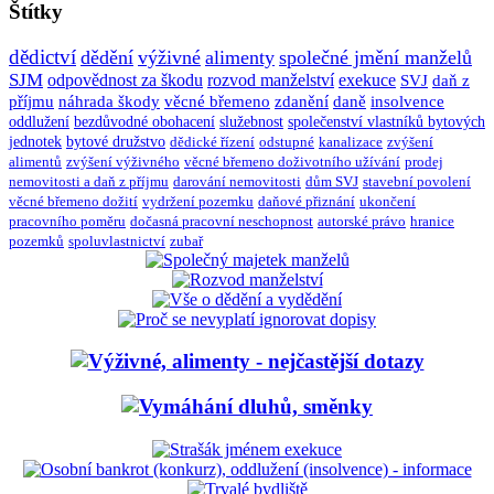
Štítky
dědictví
dědění
výživné
alimenty
společné jmění manželů
SJM
odpovědnost za škodu
rozvod manželství
exekuce
SVJ
daň z
příjmu
náhrada škody
věcné břemeno
zdanění
daně
insolvence
oddlužení
bezdůvodné obohacení
služebnost
společenství vlastníků bytových
jednotek
bytové družstvo
dědické řízení
odstupné
kanalizace
zvýšení
alimentů
zvýšení výživného
věcné břemeno doživotního užívání
prodej
nemovitosti a daň z příjmu
darování nemovitosti
dům SVJ
stavební povolení
věcné břemeno dožití
vydržení pozemku
daňové přiznání
ukončení
pracovního poměru
dočasná pracovní neschopnost
autorské právo
hranice
pozemků
spoluvlastnictví
zubař