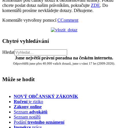
Komentáře pod články slouží k okomentování stránky. Pokud
chcete poslat dotaz našim právníkům, pokračujte
ZDE
. Do
komentářů prosíme nevkládejte dotazy. Děkujeme.
Komentáře vytvořeny pomocí
CComment
Chytré vyhledávání
Hledat
Jsme největší právní poradna na českém internetu.
Odpověděli jsme přes 40.000 vašich dotazů, jsme s vámi 17 let (2009-2026).
Může se hodit
NOVÝ OBČANSKÝ ZÁKONÍK
Ručení
je riziko
Zákony online
Seznam
advokátů
Seznam notářů
Podání
trestního oznámení
Inspekce
práce