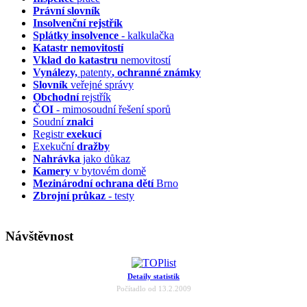
Právní slovník
Insolvenční
rejstřík
Splátky insolvence
- kalkulačka
Katastr nemovitostí
Vklad do katastru
nemovitostí
Vynálezy,
patenty
, ochranné známky
Slovník
veřejné správy
Obchodní
rejstřík
ČOI
- mimosoudní řešení sporů
Soudní
znalci
Registr
exekucí
Exekuční
dražby
Nahrávka
jako důkaz
Kamery
v bytovém domě
Mezinárodní ochrana dětí
Brno
Zbrojní průkaz
- testy
Návštěvnost
Detaily statistik
Počítadlo od 13.2.2009