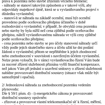
práva k pozemku nebo stavbě zřízením věcného břemene;
- náhrady se stanoví takovým způsobem a v takové výši, aby
odpovídaly majetkové újmě, která se u vyvlastňovaného projeví v
důsledku vyvlastnění;
- stanoví-li se náhrada na základě ocenění, musí být ocenění
provedeno podle oceňovacího předpisu účinného v době
rozhodování o vyvlastnění; v případě, že obvyklá cena pozemku
nebo stavby by byla nižší než cena zjištěná podle oceňovacího
předpisu, náleží vyvlastňovanému náhrada ve výši ceny zjištěné
podle oceňovacího předpisu;
- cena pozemku nebo stavby se pro účely stanovení náhrady určí
vždy podle jejich skutečného stavu a účelu užití ke dni podání
žádosti o vyvlastnění; přitom se nepřihlédne k jejich zhodnocení
nebo znehodnocení v souvislosti s navrženým účelem vyvlastnění.
Nelze proto vyloučit, že v rámci vyvlastňovacího řízení Vám bude
za nucené zřízení služebnosti přiznána vyšší finanční kompenzace,
než jakou Vám při jednání o uzavření smlouvy o zřízení služebnosti
nabídne provozovatel distribuční soustavy (situace však může být
samozřejmě i opačná).
2/ Jednorázová náhrada za znehodnocení pozemku vedením
plynovodu:
Dle § 59/1 písm. d) - i) energetického zákona je provozovatel
distribuční soustavy oprávněn:
- zřizovat a provozovat vlastní telekomunikační síť k řízení, měření,