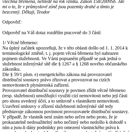
všechna břemena, nehledě na rok vzniku. Zákon 158/2009Sb. Jde
mi o to, že v průmyslové zóně jsou pozemky drahé a tímto je
bezcenný. Děkuji, Teodor
Odpověď:
Odpověď na Váš dotaz rozdělím pracovně do 3 částí:
1/ Věcné břemeno:
Na úplný začátek upozorňuji, že v této oblasti došlo od 1. 1. 2014 k
terminologické změně, t. j. pojem věcná břemena byl nahrazen
pojmem služebnosti. Ve Vámi popsaném případě se pak jedná o
služebnost inženýrské sítě dle § 1267 a § 1268 nového občanského
zákoníku.
Dle § 59/1 písm. e) energetického zákona má provozovatel
distribuční soustavy právo zřizovat a provozovat na cizích
nemovitostech plynárenská zařízení.
Provozovatel distribuční soustavy je povinen zřídit věcné břemeno
(resp. služebnost) umožňující využití cizí nemovitosti nebo její části
pro shora uvedený účel, a to smluvně s vlastníkem nemovitosti.
Uzavření smlouvy o zřízení služebnosti inženýrské sítě tedy
představuje zákonnou povinnost provozovatele distribuční soustavy.
V případě, že vlastník není znám nebo určen nebo proto, že je
prokazatelně nedosažitelný nebo nečinný nebo nedošlo k dohodě s
ním a jsou-li dány podmínky pro omezení vlastnického práva k