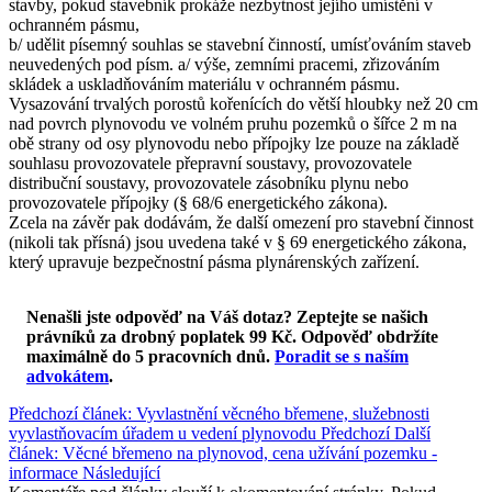
stavby, pokud stavebník prokáže nezbytnost jejího umístění v
ochranném pásmu,
b/ udělit písemný souhlas se stavební činností, umísťováním staveb
neuvedených pod písm. a/ výše, zemními pracemi, zřizováním
skládek a uskladňováním materiálu v ochranném pásmu.
Vysazování trvalých porostů kořenících do větší hloubky než 20 cm
nad povrch plynovodu ve volném pruhu pozemků o šířce 2 m na
obě strany od osy plynovodu nebo přípojky lze pouze na základě
souhlasu provozovatele přepravní soustavy, provozovatele
distribuční soustavy, provozovatele zásobníku plynu nebo
provozovatele přípojky (§ 68/6 energetického zákona).
Zcela na závěr pak dodávám, že další omezení pro stavební činnost
(nikoli tak přísná) jsou uvedena také v § 69 energetického zákona,
který upravuje bezpečnostní pásma plynárenských zařízení.
Nenašli jste odpověď na Váš dotaz? Zeptejte se našich
právníků za drobný poplatek 99 Kč.
Odpověď obdržíte
maximálně do 5 pracovních dnů
.
Poradit se s naším
advokátem
.
Předchozí článek: Vyvlastnění věcného břemene, služebnosti
vyvlastňovacím úřadem u vedení plynovodu
Předchozí
Další
článek: Věcné břemeno na plynovod, cena užívání pozemku -
informace
Následující