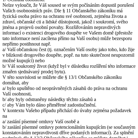
Nelze vyloučit, že Váš soused se svým počínáním dopustil porušení
Vašich osobnostních práv. Dle § 11 Občanského zákoníku má
fyzická osoba právo na ochranu své osobnosti, zejména života a
zdraví, občanské cti a lidské důstojnosti, jakož i soukromí, svého
jména a projevů osobní povahy. Rozšiřováním nepravdivých
informací o existenci drogového doupěte ve Vašem domě (přestože
tato informace není zacílena přímo na Vaší osobu) může bezesporu
nepřímo postihnout např.
a/ Vaší občanskou čest (tj. označením Vaší osoby jako toho, kdo žije
v blízkosti drogového doupěte, popř. na tuto skutečnost neupozornil
možné kupující) nebo
b/ Váš soukromý život (když byl v důsledku rozšíření této informace
zmařen sjednávaný prodej bytu).
V této souvislosti se můžete dle § 13/1 Občanského zákoníku
domáhat, aby
a/ bylo upuštěno od neoprávněných zásahů do práva na ochranu
Vaší osobnosti,
b/ aby byly odstraněny následky těchto zásahů a
c/ aby Vám bylo dáno přiměřené zadostiučinění.
V kontextu Vašeho případu přichází do úvahy zejména požadavek
na
a/ zaslání písemné omluvy Vaší osobě a
b/ zaslání písemné omluvy potencionálním kupujícím (se současným
konstatováním nepravdivosti dříve podaných informací). Za splnění