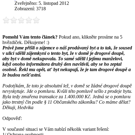
Zveřejněno: 5. listopad 2012
Zobrazení: 3718
Pomohl Vám tento článek?
Pokud ano, klikněte prosíme na 5
hvězdiček. Děkujeme! :)
Právě jsme přišli o zájemce o náš prodávaný byt a to tak, že soused
v ulici sdělil zájemkyni o tento byt, že v domě je drogové doupě,
aby byt v domě nekupovala. To samé sdělil i jejímu manželovi,
když onoho informátora druhý den navštívil, aby se ho zeptal
osobně. Řekl mu opět, ať byt nekupují, že je tam drogové doupě a
že budou nešťastní.
Podotýkám, že toto je absolutní lež, v domě se žádné drogové doupě
nevyskytuje. Jde o pomluvu. Kvůli této pomluvě sešlo z prodeje bytu.
Byla tedy zmařena transakce za 1.400.000 Kč. Jedná se o pomluvu
jako trestný čin podle § 11 Občanského zákoníku? Co máme dělat?
Děkuji, Hedvika
Odpověď:
V současné situaci se Vám nabízí několik variant řešení:
1/ Ochrana osobnosti: