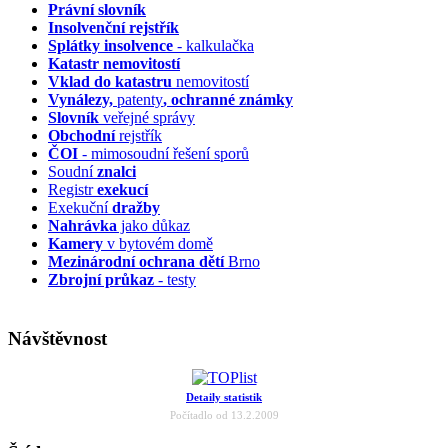
Právní slovník
Insolvenční
rejstřík
Splátky insolvence
- kalkulačka
Katastr nemovitostí
Vklad do katastru
nemovitostí
Vynálezy,
patenty
, ochranné známky
Slovník
veřejné správy
Obchodní
rejstřík
ČOI
- mimosoudní řešení sporů
Soudní
znalci
Registr
exekucí
Exekuční
dražby
Nahrávka
jako důkaz
Kamery
v bytovém domě
Mezinárodní ochrana dětí
Brno
Zbrojní průkaz
- testy
Návštěvnost
Detaily statistik
Počítadlo od 13.2.2009