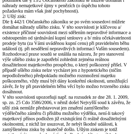
podmínek dle § 13/2 Občanského zákoníku se můžete domáhat i
náhrady nemajetkové újmy v penězích (o úspěchu tohoto
požadavku mám však jisté pochybnosti).
2/ Ušlý zisk:
Dle § 442/1 Občanského zákoníku se po svém sousedovi můžete
domáhat náhrady ušlého zisku. V této souvislosti je klíčovou a/
existence příčinné souvislosti mezi sdělením nepravdivé informace a
odstoupením od sjednávání kupní smlouvy a b/ míra očekávatelnosti
prodeje bytu (za Vámi uváděnou kupní cenu) při pravidelném běhu
událostí (tj. při nesdělení nepravdivých informací Vaším sousedem).
Rozhodovací praxe soudů se ustálila na názoru, že pro stanovení
výše ušlého zisku je zapotřebí zohlednit zejména reálnou
dosažitelnost majetkového prospěchu, o který poškozený přišel. V
případě ušlého zisku nelze vycházet jen z hypotetického (ničím
nepodloženého) předpokladu možného rozmnožení majetku
poškozeného, vždy musí být dány konkrétní okolnosti, umožňující
závěr, že by při pravidelném běhu věcí bylo možno tvrzeného zisku
dosáhnout.
V této souvislosti upozorňuji např. na rozsudek ze dne 28. 1. 2009,
sp. zn. 25 Cdo 3586/2006, v němž došel Nejvyšší soud k závěru, že
ušlý zisk nemůže představovat jen zmaření zamýšleného
výdělečného záměru či příslibu možného výdělku, není-li takový
majetkový přínos podložen již existujícími či reálně dosažitelnými
okolnostmi, z nichž lze usuzovat, že nebýt škodné události, k
zamýšlenému zisku by skutečně došlo. Ušlým ziskem je totiž