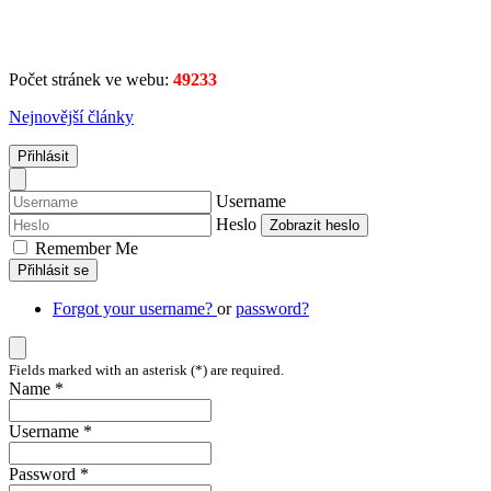
Počet stránek ve webu:
49233
Nejnovější články
Přihlásit
Username
Heslo
Zobrazit heslo
Remember Me
Přihlásit se
Forgot your username?
or
password?
Fields marked with an asterisk (*) are required.
Name *
Username *
Password *