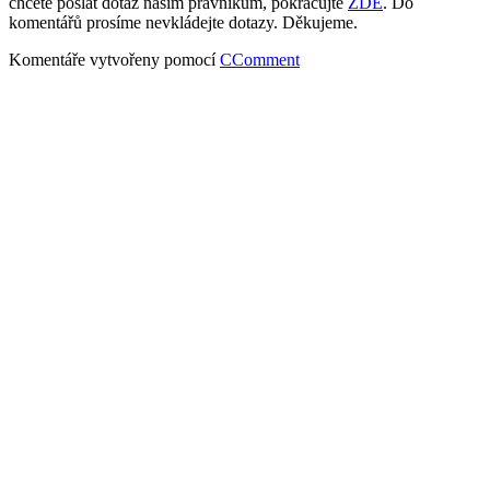
chcete poslat dotaz našim právníkům, pokračujte
ZDE
. Do
komentářů prosíme nevkládejte dotazy. Děkujeme.
Komentáře vytvořeny pomocí
CComment