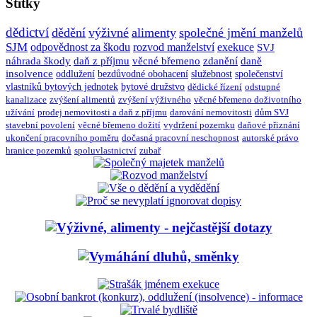
Štítky
dědictví
dědění
výživné
alimenty
společné jmění manželů
SJM
odpovědnost za škodu
rozvod manželství
exekuce
SVJ
náhrada škody
daň z příjmu
věcné břemeno
zdanění
daně
insolvence
oddlužení
bezdůvodné obohacení
služebnost
společenství
vlastníků bytových jednotek
bytové družstvo
dědické řízení
odstupné
kanalizace
zvýšení alimentů
zvýšení výživného
věcné břemeno doživotního
užívání
prodej nemovitosti a daň z příjmu
darování nemovitosti
dům SVJ
stavební povolení
věcné břemeno dožití
vydržení pozemku
daňové přiznání
ukončení pracovního poměru
dočasná pracovní neschopnost
autorské právo
hranice pozemků
spoluvlastnictví
zubař