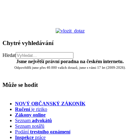
Chytré vyhledávání
Hledat
Jsme největší právní poradna na českém internetu.
Odpověděli jsme přes 40.000 vašich dotazů, jsme s vámi 17 let (2009-2026).
Může se hodit
NOVÝ OBČANSKÝ ZÁKONÍK
Ručení
je riziko
Zákony online
Seznam
advokátů
Seznam notářů
Podání
trestního oznámení
Inspekce
práce