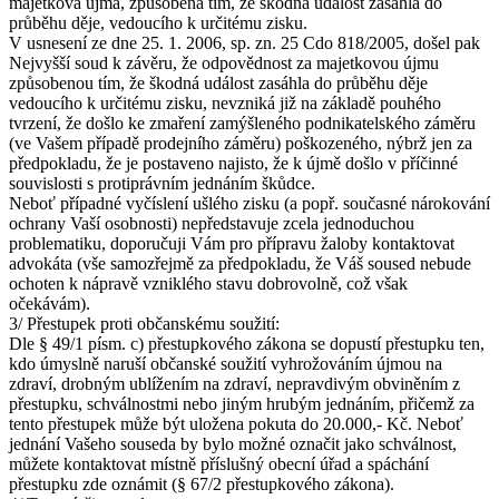
majetková újma, způsobená tím, že škodná událost zasáhla do
průběhu děje, vedoucího k určitému zisku.
V usnesení ze dne 25. 1. 2006, sp. zn. 25 Cdo 818/2005, došel pak
Nejvyšší soud k závěru, že odpovědnost za majetkovou újmu
způsobenou tím, že škodná událost zasáhla do průběhu děje
vedoucího k určitému zisku, nevzniká již na základě pouhého
tvrzení, že došlo ke zmaření zamýšleného podnikatelského záměru
(ve Vašem případě prodejního záměru) poškozeného, nýbrž jen za
předpokladu, že je postaveno najisto, že k újmě došlo v příčinné
souvislosti s protiprávním jednáním škůdce.
Neboť případné vyčíslení ušlého zisku (a popř. současné nárokování
ochrany Vaší osobnosti) nepředstavuje zcela jednoduchou
problematiku, doporučuji Vám pro přípravu žaloby kontaktovat
advokáta (vše samozřejmě za předpokladu, že Váš soused nebude
ochoten k nápravě vzniklého stavu dobrovolně, což však
očekávám).
3/ Přestupek proti občanskému soužití:
Dle § 49/1 písm. c) přestupkového zákona se dopustí přestupku ten,
kdo úmyslně naruší občanské soužití vyhrožováním újmou na
zdraví, drobným ublížením na zdraví, nepravdivým obviněním z
přestupku, schválnostmi nebo jiným hrubým jednáním, přičemž za
tento přestupek může být uložena pokuta do 20.000,- Kč. Neboť
jednání Vašeho souseda by bylo možné označit jako schválnost,
můžete kontaktovat místně příslušný obecní úřad a spáchání
přestupku zde oznámit (§ 67/2 přestupkového zákona).