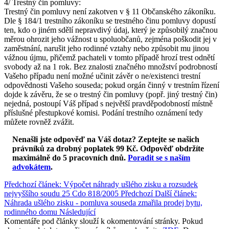
4/ Trestný čin pomluvy:
Trestný čin pomluvy není zakotven v § 11 Občanského zákoníku.
Dle § 184/1 trestního zákoníku se trestného činu pomluvy dopustí
ten, kdo o jiném sdělí nepravdivý údaj, který je způsobilý značnou
měrou ohrozit jeho vážnost u spoluobčanů, zejména poškodit jej v
zaměstnání, narušit jeho rodinné vztahy nebo způsobit mu jinou
vážnou újmu, přičemž pachateli v tomto případě hrozí trest odnětí
svobody až na 1 rok. Bez znalosti značného množství podrobností
Vašeho případu není možné učinit závěr o ne/existenci trestní
odpovědnosti Vašeho souseda; pokud orgán činný v trestním řízení
dojde k závěru, že se o trestný čin pomluvy (popř. jiný trestný čin)
nejedná, postoupí Váš případ s největší pravděpodobností místně
příslušné přestupkové komisi. Podání trestního oznámení tedy
můžete rovněž zvážit.
Nenašli jste odpověď na Váš dotaz? Zeptejte se našich
právníků za drobný poplatek 99 Kč.
Odpověď obdržíte
maximálně do 5 pracovních dnů
.
Poradit se s naším
advokátem
.
Předchozí článek: Výpočet náhrady ušlého zisku a rozsudek
nejvyššího soudu 25 Cdo 818/2005
Předchozí
Další článek:
Náhrada ušlého zisku - pomluva souseda zmařila prodej bytu,
rodinného domu
Následující
Komentáře pod články slouží k okomentování stránky. Pokud