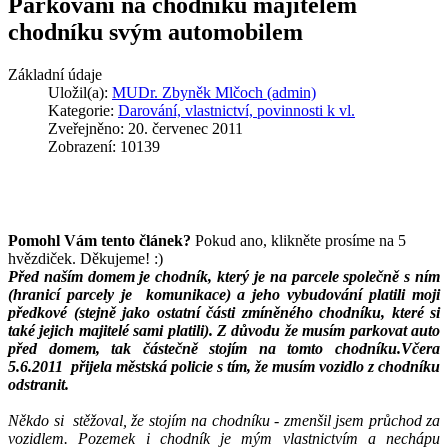
Parkování na chodníku majitelem
chodníku svým automobilem
Základní údaje
Uložil(a):
MUDr. Zbyněk Mlčoch (admin)
Kategorie:
Darování, vlastnictví, povinnosti k vl.
Zveřejněno: 20. červenec 2011
Zobrazení: 10139
Pomohl Vám tento článek?
Pokud ano, klikněte prosíme na 5
hvězdiček. Děkujeme! :)
Před naším domem je chodník, který je na parcele společně s ním
(hranicí parcely je komunikace) a jeho vybudování platili moji
předkové (stejně jako ostatní části zmíněného chodníku, které si
také jejich majitelé sami platili). Z důvodu že musím parkovat auto
před domem, tak částečně stojím na tomto chodníku.Včera
5.6.2011 přijela městská policie s tím, že musím vozidlo z chodníku
odstranit.
Někdo si stěžoval, že stojím na chodníku - zmenšil jsem průchod za
vozidlem. Pozemek i chodník je mým vlastnictvím a nechápu