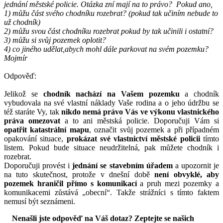
jednání městské policie. Otázka zní mají na to právo? Pokud ano,
1) můžu část svého chodníku rozebrat? (pokud tak učiním nebude to
už chodník)
2) můžu svou část chodníku rozebrat pokud by tak učinili i ostatní?
3) můžu si svůj pozemek oplotit?
4) co jiného udělat,abych mohl dále parkovat na svém pozemku?
Mojmír
Odpověď:
Jelikož se
chodník nachází na Vašem pozemku
a chodník
vybudovala na své vlastní náklady Vaše rodina a o jeho údržbu se
též staráte Vy, tak
nikdo nemá právo Vás ve výkonu vlastnického
práva omezovat
a to ani městská policie. Doporučuji Vám si
opatřit katastrální mapu
, označit svůj pozemek a při případném
opakování situace,
prokázat své vlastnictví městské policii
tímto
listem. Pokud bude situace neudržitelná, pak můžete chodník i
rozebrat.
Doporučuji provést i
jednání se stavebním úřadem
a upozornit je
na tuto skutečnost, protože v dnešní době
není obvyklé, aby
pozemek hraničil přímo s komunikací
a pruh mezi pozemky a
komunikacemi zůstává „obecní“. Takže strážníci s tímto faktem
nemusí být seznámeni.
Nenašli jste odpověď na Váš dotaz? Zeptejte se našich