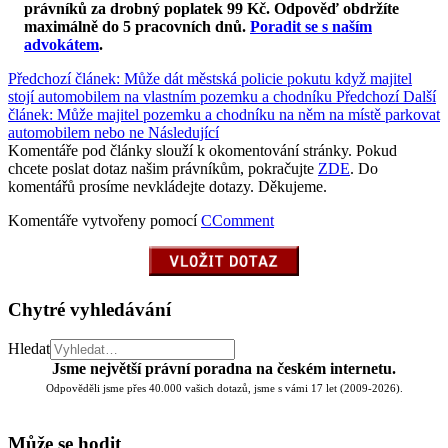
právníků za drobný poplatek 99 Kč.
Odpověď obdržíte
maximálně do 5 pracovních dnů
.
Poradit se s naším
advokátem
.
Předchozí článek: Může dát městská policie pokutu když majitel
stojí automobilem na vlastním pozemku a chodníku
Předchozí
Další
článek: Může majitel pozemku a chodníku na něm na místě parkovat
automobilem nebo ne
Následující
Komentáře pod články slouží k okomentování stránky. Pokud
chcete poslat dotaz našim právníkům, pokračujte
ZDE
. Do
komentářů prosíme nevkládejte dotazy. Děkujeme.
Komentáře vytvořeny pomocí
CComment
Chytré vyhledávání
Hledat
Jsme největší právní poradna na českém internetu.
Odpověděli jsme přes 40.000 vašich dotazů, jsme s vámi 17 let (2009-2026).
Může se hodit