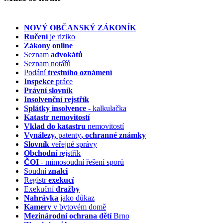
NOVÝ OBČANSKÝ ZÁKONÍK
Ručení
je riziko
Zákony online
Seznam
advokátů
Seznam notářů
Podání
trestního oznámení
Inspekce
práce
Právní slovník
Insolvenční
rejstřík
Splátky insolvence
- kalkulačka
Katastr nemovitostí
Vklad do katastru
nemovitostí
Vynálezy,
patenty
, ochranné známky
Slovník
veřejné správy
Obchodní
rejstřík
ČOI
- mimosoudní řešení sporů
Soudní
znalci
Registr
exekucí
Exekuční
dražby
Nahrávka
jako důkaz
Kamery
v bytovém domě
Mezinárodní ochrana dětí
Brno