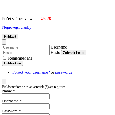
Počet stránek ve webu:
49228
Nejnovější články
Přihlásit
Username
Heslo
Zobrazit heslo
Remember Me
Přihlásit se
Forgot your username?
or
password?
Fields marked with an asterisk (*) are required.
Name *
Username *
Password *