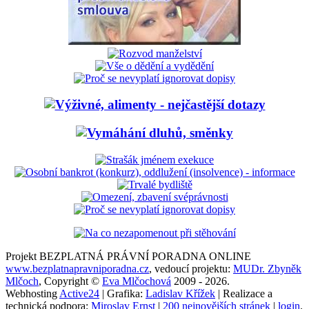
Projekt BEZPLATNÁ PRÁVNÍ PORADNA ONLINE
www.bezplatnapravniporadna.cz
, vedoucí projektu:
MUDr. Zbyněk
Mlčoch
, Copyright ©
Eva Mlčochová
2009 - 2026.
Webhosting
Active24
| Grafika:
Ladislav Křížek
| Realizace a
technická podpora:
Miroslav Ernst
|
200 nejnovějších stránek
|
login
.