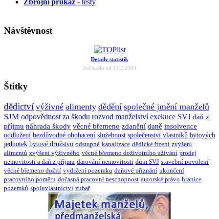
Zbrojní průkaz
- testy
Návštěvnost
Detaily statistik
Počítadlo od 13.2.2009
Štítky
dědictví
výživné
alimenty
dědění
společné jmění manželů
SJM
odpovědnost za škodu
rozvod manželství
exekuce
SVJ
daň z
příjmu
náhrada škody
věcné břemeno
zdanění
daně
insolvence
oddlužení
bezdůvodné obohacení
služebnost
společenství vlastníků bytových
jednotek
bytové družstvo
odstupné
kanalizace
dědické řízení
zvýšení
alimentů
zvýšení výživného
věcné břemeno doživotního užívání
prodej
nemovitosti a daň z příjmu
darování nemovitosti
dům SVJ
stavební povolení
věcné břemeno dožití
vydržení pozemku
daňové přiznání
ukončení
pracovního poměru
dočasná pracovní neschopnost
autorské právo
hranice
pozemků
spoluvlastnictví
zubař