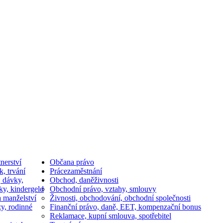
nerství
Občan
a právo
k, trvání
Práce
zaměstnání
, dávky,
Obchod, daně
živnosti
ky, kindergeld
Obchodní právo, vztahy, smlouvy
a manželství
Živnosti, obchodování, obchodní společnosti
y, rodinné
Finanční právo, daně, EET, kompenzační bonus
Reklamace, kupní smlouva, spotřebitel