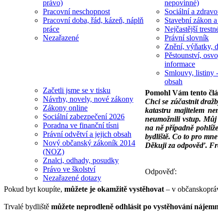
právo)
nepovinné)
Pracovní neschopnost
Sociální a zdravot
Pracovní doba, řád, kázeň, náplň
Stavební zákon a
práce
Nejčastější trestn
Nezařazené
Právní slovník
Znění, výňatky, d
Pěstounství, osvo
informace
Smlouvy, listiny -
obsah
Začetli jsme se v tisku
Pomohl Vám tento čl
Návrhy, novely, nové zákony
Chci se zúčastnit dražb
Zákony online
katastru majitelem ne
Sociální zabezpečení 2026
neumožnili vstup. Můj 
Poradna ve finanční tísni
na ně případně pohlíže
Právní odvětví a jejich obsah
bydliště. Co to pro m
Nový občanský zákoník 2014
Děkuji za odpověď. Fr
(NOZ)
Znalci, odhady, posudky
Právo ve školství
Odpověď:
Nezařazené dotazy
Pokud byt koupíte,
můžete je okamžitě vystěhovat
– v občanskopráv
Trvalé bydliště
můžete neprodleně odhlásit po vystěhování nájem