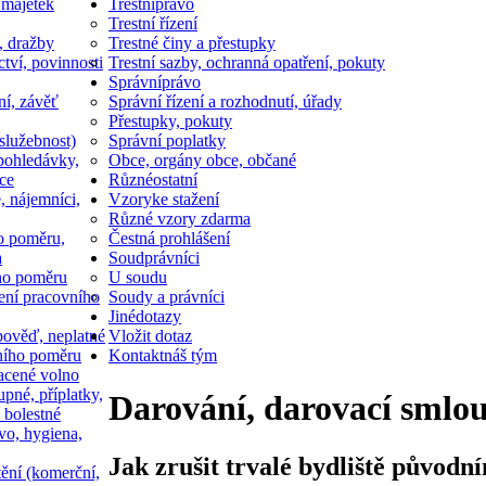
 majetek
Trestní
právo
Trestní řízení
, dražby
Trestné činy a přestupky
ctví, povinnosti
Trestní sazby, ochranná opatření, pokuty
Správní
právo
ní, závěť
Správní řízení a rozhodnutí, úřady
Přestupky, pokuty
služebnost)
Správní poplatky
pohledávky,
Obce, orgány obce, občané
ce
Různé
ostatní
, nájemníci,
Vzory
ke stažení
Různé vzory zdarma
o poměru,
Čestná prohlášení
a
Soud
právníci
ho poměru
U soudu
ní pracovního
Soudy a právníci
Jiné
dotazy
ověď, neplatné
Vložit dotaz
ního poměru
Kontakt
náš tým
acené volno
upné, příplatky,
Darování, darovací smlou
 bolestné
vo, hygiena,
Jak zrušit trvalé bydliště původ
tění (komerční,