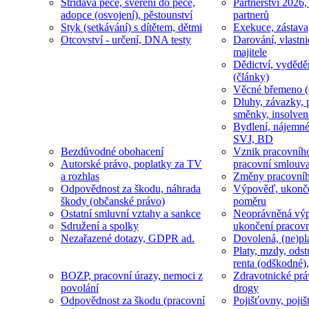
Střídavá péče, svěření do péče,
Partnerství 2026,
adopce (osvojení), pěstounství
partnerů
Styk (setkávání) s dítětem, dětmi
Exekuce, zástava
Otcovství - určení, DNA testy
Darování, vlastni
majitele
Dědictví, vydědě
(články)
Věcné břemeno (
Dluhy, závazky, 
směnky, insolven
Bydlení, nájemné
SVJ, BD
Bezdůvodné obohacení
Vznik pracovníh
Autorské právo, poplatky za TV
pracovní smlouv
a rozhlas
Změny pracovní
Odpovědnost za škodu, náhrada
Výpověď, ukonče
škody (občanské právo)
poměru
Ostatní smluvní vztahy a sankce
Neoprávněná výp
Sdružení a spolky
ukončení pracov
Nezařazené dotazy, GDPR ad.
Dovolená, (ne)pl
Platy, mzdy, odst
renta (odškodné),
BOZP, pracovní úrazy, nemoci z
Zdravotnické prá
povolání
drogy
Odpovědnost za škodu (pracovní
Pojišťovny, pojiš