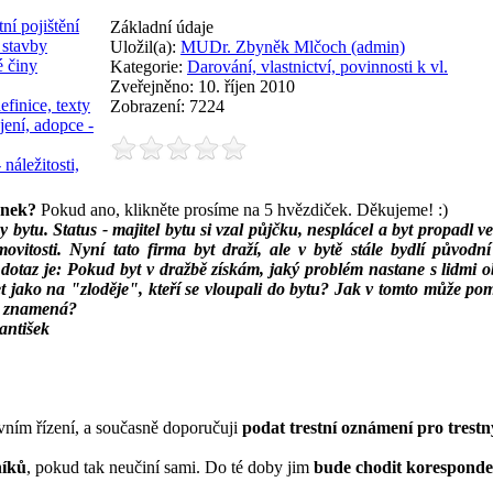
ní pojištění
Základní údaje
 stavby
Uložil(a):
MUDr. Zbyněk Mlčoch (admin)
é činy
Kategorie:
Darování, vlastnictví, povinnosti k vl.
Zveřejněno: 10. říjen 2010
efinice, texty
Zobrazení: 7224
jení, adopce -
 náležitosti,
ánek?
Pokud ano, klikněte prosíme na 5 hvězdiček. Děkujeme! :)
y bytu. Status - majitel bytu si vzal půjčku, nesplácel a byt propadl v
movitosti. Nyní tato firma byt draží, ale v bytě stále bydlí původ
dotaz je:
Pokud byt v dražbě získám, jaký problém nastane s lidmi 
t jako na "zloděje", kteří se vloupali do bytu? Jak v tomto může pom
ne znamená?
antišek
ním řízení, a současně doporučuji
podat trestní oznámení pro trestn
níků
, pokud tak neučiní sami. Do té doby jim
bude chodit korespond