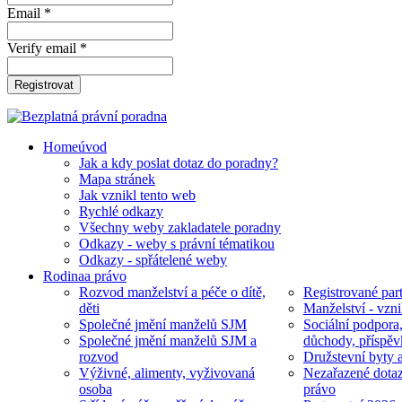
Email *
Verify email *
Registrovat
Home
úvod
Jak a kdy poslat dotaz do poradny?
Mapa stránek
Jak vznikl tento web
Rychlé odkazy
Všechny weby zakladatele poradny
Odkazy - weby s právní tématikou
Odkazy - spřátelené weby
Rodina
a právo
Rozvod manželství a péče o dítě,
Registrované part
děti
Manželství - vzni
Společné jmění manželů SJM
Sociální podpora
Společné jmění manželů SJM a
důchody, příspěv
rozvod
Družstevní byty 
Výživné, alimenty, vyživovaná
Nezařazené dotaz
osoba
právo