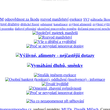
JM
odpovědnost za škodu
rozvod manželství
exekuce
SVJ
náhrada ško
ytové družstvo
dědické řízení
odstupné
kanalizace
zvýšení alimentů
zvýšení výž
í pozemku
daňové přiznání
ukončení pracovního poměru
dočasná pracovní nesch
napravniporadna.cz
, vedoucí projektu:
MUDr. Zbyněk Mlčoch
, Copy