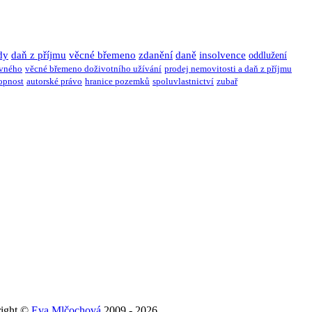
dy
daň z příjmu
věcné břemeno
zdanění
daně
insolvence
oddlužení
ivného
věcné břemeno doživotního užívání
prodej nemovitosti a daň z příjmu
opnost
autorské právo
hranice pozemků
spoluvlastnictví
zubař
right ©
Eva Mlčochová
2009 - 2026.