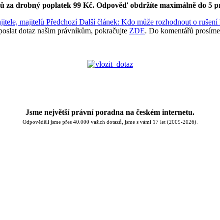
ků za drobný poplatek 99 Kč.
Odpověď obdržíte maximálně do 5 p
itele, majitelů
Předchozí
Další článek: Kdo může rozhodnout o rušen
poslat dotaz našim právníkům, pokračujte
ZDE
. Do komentářů prosíme
Jsme největší právní poradna na českém internetu.
Odpověděli jsme přes 40.000 vašich dotazů, jsme s vámi 17 let (2009-2026).