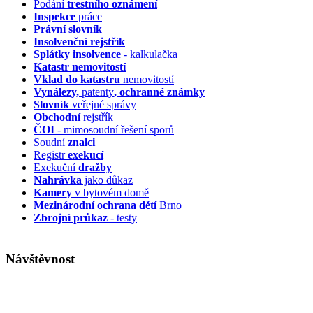
Podání
trestního oznámení
Inspekce
práce
Právní slovník
Insolvenční
rejstřík
Splátky insolvence
- kalkulačka
Katastr nemovitostí
Vklad do katastru
nemovitostí
Vynálezy,
patenty
, ochranné známky
Slovník
veřejné správy
Obchodní
rejstřík
ČOI
- mimosoudní řešení sporů
Soudní
znalci
Registr
exekucí
Exekuční
dražby
Nahrávka
jako důkaz
Kamery
v bytovém domě
Mezinárodní ochrana dětí
Brno
Zbrojní průkaz
- testy
Návštěvnost