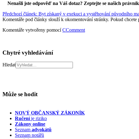
Nenašli jste odpověď na Váš dotaz? Zeptejte se našich právní
Předchozí článek: Byt získaný v exekuci a vystěhování původního maj
Komentáře pod články slouží k okomentování stránky. Pokud chcete 
Komentáře vytvořeny pomocí
CComment
Chytré vyhledávání
Hledat
Může se hodit
NOVÝ OBČANSKÝ ZÁKONÍK
Ručení
je riziko
Zákony online
Seznam
advokátů
Seznam notářů