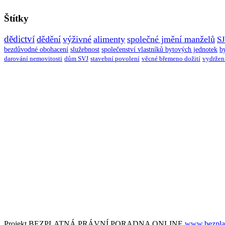
Štítky
dědictví
dědění
výživné
alimenty
společné jmění manželů
S
bezdůvodné obohacení
služebnost
společenství vlastníků bytových jednotek
b
darování nemovitosti
dům SVJ
stavební povolení
věcné břemeno dožití
vydržen
Projekt BEZPLATNÁ PRÁVNÍ PORADNA ONLINE
www.bezplat