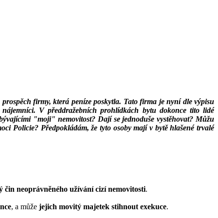
e prospěch firmy, která peníze poskytla. Tato firma je nyní dle výpisu
ní nájemníci. V předdražebních prohlídkách bytu dokonce tito lidé
obývajícími "moji" nemovitost? Dají se jednoduše vystěhovat? Můžu
oci Policie? Předpokládám, že tyto osoby mají v bytě hlašené trvalé
ý čin neoprávněného užívání cizí nemovitosti
.
ence
, a může
jejich movitý majetek stihnout exekuce
.